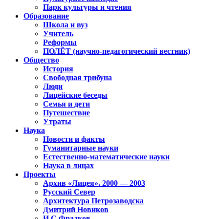
Парк культуры и чтения
Образование
Школа и вуз
Учитель
Реформы
ПОЛЁТ (научно-педагогический вестник)
Общество
История
Свободная трибуна
Люди
Лицейские беседы
Семья и дети
Путешествие
Утраты
Наука
Новости и факты
Гуманитарные науки
Естественно-математические науки
Наука в лицах
Проекты
Архив «Лицея». 2000 — 2003
Русский Север
Архитектура Петрозаводска
Дмитрий Новиков
И.С.Фрадков