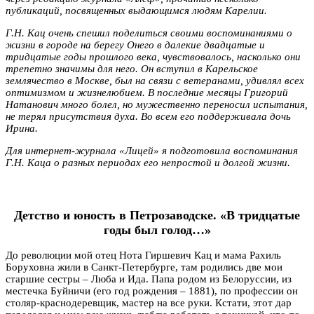
публикаций, посвященных выдающимся людям Карелии.
Г.Н. Кац очень спешил поделиться своими воспоминаниями о
жизни в городе на берегу Онего в далекие двадцатые и
тридцатые годы прошлого века, чувствовалось, насколько они
трепетно значимы для него. Он вступил в Карельское
землячество в Москве, был на связи с ветеранами, удивлял всех
оптимизмом и жизнелюбием. В последние месяцы Григорий
Натанович много болел, но мужественно переносил испытания,
не терял присутствия духа. Во всем его поддерживала дочь
Ирина.
Для интернет-журнала «Лицей» я подготовила воспоминания
Г.Н. Каца о разных периодах его непростой и долгой жизни.
Детство и юность в Петрозаводске.
«В тридцатые
годы был голод…»
До революции мой отец Нота Гиршевич Кац и мама Рахиль
Боруховна жили в Санкт-Петербурге, там родились две мои
старшие сестры – Люба и Ида. Папа родом из Белоруссии, из
местечка Буйничи (его год рождения – 1881), по профессии он
столяр-краснодеревщик, мастер на все руки. Кстати, этот дар