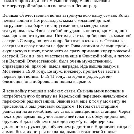
начался бронхит, а потом сыпной тиф, меня с высокой
температурой забрали в госпиталь в Ленинград.
Великая Отечественная война затронула всю нашу семью. Когда
немцы вошли в Петрозаводск, мама с младшей дочкой
погрузились на баржи и с другими петрозаводчанами
эвакуировались. Взять с собой не удалось ничего, кроме одного
эмалированного кувшина. Потом два года добирались к маминой
сестре в Самару, по пути подрабатывая в колхозах. Остальные
сестры и я сразу попали на фронт. Рива окончила фельдшерско-
акушерскую школу, после чего ее сразу призвали хирургической
сестрой. Как и я, она участвовала еще в Финской войне, а потом
и в Великой Отечественной, была очень мужественной,
справедливой, прямой, имела награды. Ида вышла замуж в
Могилеве в 1939 году. Ее муж, инженер, пропал без вести в
первые дни войны. В 1941 году, потеряв в родах детей-
близнецов, она добровольно пошла в армию.
Я всю войну прошел в войсках связи. Сначала меня послали в
истребительную бригаду на Карельский перешеек начальником
переносной радиостанции. Звания нам еще к тому моменту не
присвоили, я был рядовым солдатом. Потом стал старшим
радистом на автомобиле, где стояла авиационная станция. Через
некоторое время получил звание лейтенанта, обмундирование,
оружие. В дальнейшем проходил службу на офицерских
должностях, руководил обучением радистов в Воронеже: тогда в
армии была их острая нехватка, вышел сталинский приказ