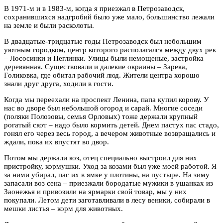
В 1971-м и в 1983-м, когда я приезжал в Петрозаводск,
сохранившихся надгробий было уже мало, большинство лежали
на земле и были расколоты.
В двадцатые-тридцатые годы Петрозаводск был небольшим
уютным городком, центр которого располагался между двух рек
– Лососинки и Неглинки. Улицы были немощеные, застройка
деревянная. Существовали и далекие окраины – Зарека,
Голиковка, где обитал рабочий люд. Жители центра хорошо
знали друг друга, ходили в гости.
Когда мы переехали на проспект Ленина, папа купил корову. У
нас во дворе был небольшой огород и сарай. Многие соседи
(поляки Полозовы, семья Орловых) тоже держали крупный
рогатый скот – надо было кормить детей. Днем пастух пас стадо,
гонял его через весь город, а вечером животные возвращались и
ждали, пока их впустят во двор.
Потом мы держали коз, отец специально выстроил для них
пристройку, кормушки. Уход за козами был уже моей работой. Я
за ними убирал, пас их в ямке у плотины, на пустыре. На зиму
запасали воз сена – приезжали бородатые мужики в ушанках из
Заонежья и привозили на ярмарки свой товар, мы у них
покупали. Летом дети заготавливали в лесу веники, собирали в
мешки листья – корм для животных.