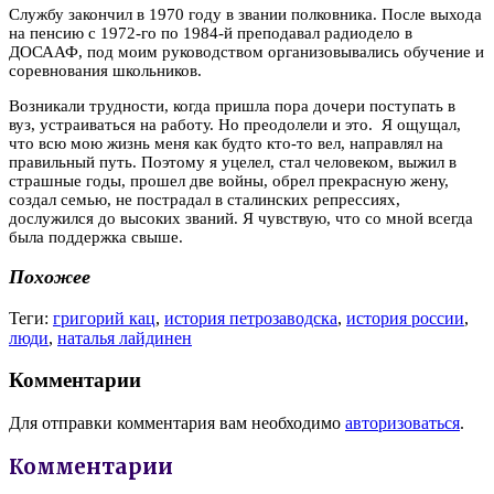
Службу закончил в 1970 году в звании полковника. После выхода
на пенсию с 1972-го по 1984-й преподавал радиодело в
ДОСААФ, под моим руководством организовывались обучение и
соревнования школьников.
Возникали трудности, когда пришла пора дочери поступать в
вуз, устраиваться на работу. Но преодолели и это. Я ощущал,
что всю мою жизнь меня как будто кто-то вел, направлял на
правильный путь. Поэтому я уцелел, стал человеком, выжил в
страшные годы, прошел две войны, обрел прекрасную жену,
создал семью, не пострадал в сталинских репрессиях,
дослужился до высоких званий. Я чувствую, что со мной всегда
была поддержка свыше.
Похожее
Теги:
григорий кац
,
история петрозаводска
,
история россии
,
люди
,
наталья лайдинен
Комментарии
Для отправки комментария вам необходимо
авторизоваться
.
Комментарии