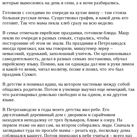
которые выносились на день в сени, а к ночи разбирались.
Готовили с соседями по очереди на кухне внизу – там стояла
большая русская печка. Существовал график, в какой день кто
готовит. Так что мама пекла хлеб сразу на всю неделю.
В семье отмечали еврейские праздники, готовили блюда. Мацу
пекли по очереди в разных семьях, старались, чтобы
посторонние об этом не знали. На праздники в Петрозаводск
иногда приезжал, как мы говорили, мишугенер лерер –
невысокий, худенький, заполошный учитель. Он организовывал
самодеятельность, делал в разных семьях постановки, обучал
еврейскому языку. Помню, как он однажды дал мне в руки лимон
и какой-то веник, читал молитву, позже я понял, что это был
праздник Суккот.
В детстве я понимал идиш, на котором частенько между собой
общались родители. Потом в училище выучил еще немецкий, так
что разговаривал довольно свободно и на одном, и на другом
языке.
В Петрозаводске в годы моего детства жил ребе. Его
двухэтажный деревянный дом с двориком и сарайчиком
находился неподалеку от трех бульваров, ближе к озеру. На
первом этаже он жил сам, на втором собирались люди. Сначала я
заглядывал туда по просьбе мамы – резать кур, поскольку дома
соблюдался кашрут. Потом приходил к ребе учиться – всего раз