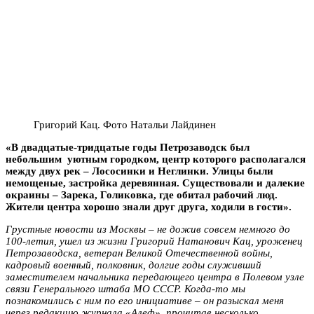
Григорий Кац. Фото Натальи Лайдинен
«В двадцатые-тридцатые годы Петрозаводск был
небольшим уютным городком, центр которого располагался
между двух рек – Лососинки и Неглинки. Улицы были
немощеные, застройка деревянная. Существовали и далекие
окраины – Зарека, Голиковка, где обитал рабочий люд.
Жители центра хорошо знали друг друга, ходили в гости».
Грустные новости из Москвы – не дожив совсем немного до
100-летия, ушел из жизни Григорий Натанович Кац, уроженец
Петрозаводска, ветеран Великой Отечественной войны,
кадровый военный, полковник, долгие годы служивший
заместителем начальника передающего центра в Полевом узле
связи Генерального штаба МО СССР. Когда-то мы
познакомились с ним по его инициативе – он разыскал меня
через редакцию журнала «Алеф», прочитав несколько