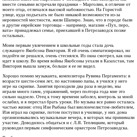
вместе семьями встречали праздники – Марголин, в отличие от
моего отца, отличался высокой набожностью. На Гористой
улице, куда подъехать не было никакой возможности из-за
неровностей местности, жили Шапиро. Знаю, что в городе были
и другие еврейские торговцы – например, магазин «Пух, перо,
вата» принадлежал семье, приехавшей в Петрозаводск позже
остальных.
Моим первым увлечением в школьные годы стала дочь
служащего Якобсона Виктория. Я ей очень симпатизировал, но
подойти не решался, очень стеснялся. Из окна смотрел, как она
идет в школу. Во время войны Якобсоны уехали в Казахстан, там
Виктория вышла замуж, больше я ее не видел.
Хорошо помню музыканта, композитора Рувима Пергамента: в
возрасте шести-семи лет, по настоянию папы, я учился у него
игре на скрипке. Занятия проходили два раза в неделю, мы
играли много гамм, упражнений, через полтора года мне это
сильно надоело. Отец к тому времени заболел, контроль за мной
ослабил, и я перестал брать уроки. Но музыка все равно осталась
частью жизни: отец Изи Рыбака был виолончелистом-любителем,
Изя играл на скрипке, потом поступил в училище, у них дома
организовывались музыкальные вечера, в которых мы принимали
участие. Доводилось общаться и с Л.Я. Теплицким, который
руководил первым симфоническим оркестром Петрозаводска.