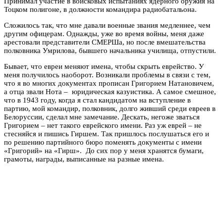
Принимал участие в войсковых испытаниях ядерного оружия на
Тоцком полигоне, в должности командира радиобатальона.
Сложилось так, что мне давали военные звания медленнее, чем
другим офицерам. Однажды, уже во время войны, меня даже
арестовали представители СМЕРШа, но после вмешательства
полковника Умрилова, бывшего начальника училища, отпустили.
Бывает, что евреи меняют имена, чтобы скрыть еврейство. У
меня получилось наоборот. Возникали проблемы в связи с тем,
что я во многих документах прописан Григорием Натановичем,
а отца звали Нота – юридическая казуистика. А самое смешное,
что в 1943 году, когда я стал кандидатом на вступление в
партию, мой командир, полковник, долго живший среди евреев в
Белоруссии, сделал мне замечание. Дескать, негоже зваться
Григорием – нет такого еврейского имени. Раз уж еврей – не
стесняйся и пишись Гиршем. Так пришлось послушаться его и
по решению партийного бюро поменять документы с имени
«Григорий» на «Гирш». До сих пор у меня хранятся бумаги,
грамоты, награды, выписанные на разные имена.