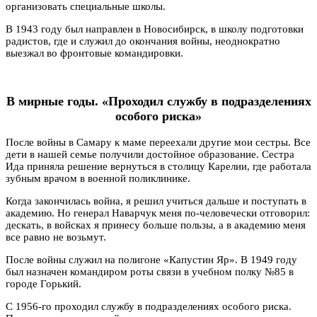
организовать специальные школы.
В 1943 году был направлен в Новосибирск, в школу подготовки
радистов, где и служил до окончания войны, неоднократно
выезжал во фронтовые командировки.
В мирные годы. «Проходил службу в подразделениях
особого риска»
После войны в Самару к маме переехали другие мои сестры. Все
дети в нашей семье получили достойное образование. Сестра
Ида приняла решение вернуться в столицу Карелии, где работала
зубным врачом в военной поликлинике.
Когда закончилась война, я решил учиться дальше и поступать в
академию. Но генерал Наварчук меня по-человечески отговорил:
дескать, в войсках я принесу больше пользы, а в академию меня
все равно не возьмут.
После войны служил на полигоне «Капустин Яр». В 1949 году
был назначен командиром роты связи в учебном полку №85 в
городе Горький.
С 1956-го проходил службу в подразделениях особого риска.