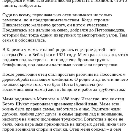
передался и мне: всю жизнь люблю работать с техникой, что-то
чинить, изобретать.
Судя по всему, первоначально отец занимался не только
ремеслом, но и предпринимательством. Когда строили
Николаевскую железную дорогу, он в этом участвовал.
Продвигаясь все дальше на север, добрался до Петрозаводска,
который был тогда одним из крупных транспортных узлов. Там
семья и обосновалась.
В Карелии у мамы с папой родились еще трое детей – две
сестры (Рива и Бейля) и я в 1921 году. Мама рассказывала, что я
родился под выстрелы – в городе еще бродили группы
белофиннов, под окнами частенько возникали перестрелки.
После революции отец стал простым рабочим на Лососинском
деревообрабатывающем комбинате. О родне отца почти ничего
не знаю, кроме того, что брат Ноты Гершевича (по
воспоминаниям мамы) жил в Лондоне и работал трубочистом.
Мама родилась в Могилеве в 1888 году. Известно, что ее отец
Борух Шухат преподавал древнееврейский язык. Мама всю
жизнь была предана семье, заботилась о нас. Родители жили
дружно, любили друг друга, в семье царили лад и понимание,
несмотря на многочисленные трудности. Богатства в доме не
было, одна пара лыж приходилась на пятерых детей, из-за чего
порой возникали споры и стычки. Отец меня обожал – я был