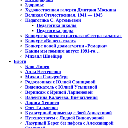
Здоровье
Художественная галерея Дмитрия Москина
Великая Отечественная. 1941 — 1945
Педагогика С. Артемьевой
Педагогика школы
Педагогика двора
Конкурс короткого рассказа «Сестра таланта»
Конкурс «Во весь голос»
Конкурс новой драматургии «Ремарка»
Каким мы помним август 1991-го…
Михаил Швейцер
Блоги
Блог Лицея
Алла Нестеренко
Михаил Гольденберг
Родословная с Юлией Свинцовой
Видоискатель с Юлией Утышевой
Вернисаж с Ириной Ларионовой
Валентина Калачёва. Впечатления
Лариса Хенинен
Олег Гальченко
Культурный променад с Зоей Арнаутовой
Путешествуем с Лидией Винокуровой
Лазурный Берег без пафоса с Александрой