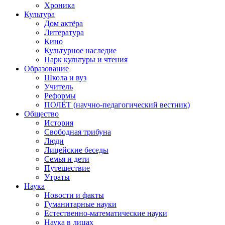
Хроника
Культура
Дом актёра
Литература
Кино
Культурное наследие
Парк культуры и чтения
Образование
Школа и вуз
Учитель
Реформы
ПОЛЁТ (научно-педагогический вестник)
Общество
История
Свободная трибуна
Люди
Лицейские беседы
Семья и дети
Путешествие
Утраты
Наука
Новости и факты
Гуманитарные науки
Естественно-математические науки
Наука в лицах