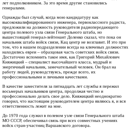
лет подполковником. За это время другие становились
генералами.
Однажды был случай, когда мою кандидатуру как
высококвалифицированного инженера, первоклассного радиста,
предложили на должность руководителя радиопередающего
центра полевого узла связи Генерального штаба, но
вышестоящий генерал-лейтенант Доленко сказал, что пока он
начальник штаба войск связи, Кац центр не возглавит. И это при
том, что в нашем подразделении всегда на ключевых должностях
находились евреи – образцовая часть советских войск связи.
Достаточно вспомнить такое имя, как Григорий Михайлович
Княжицкий – специалист высочайшего класса, мудрый и
энергичный начальник, замечательный человек. Он брал на
работу людей, руководствуясь, прежде всего, их
профессиональными и личными качествами.
В качестве заместителя за пятнадцать лет службы я пережил
восьмерых начальников центра, продолжая честно и
профессионально делать свое дело. Княжицкий неоднократно
говорил, что настоящим руководителем центра являюсь я, и вся
ответственность лежит на мне.
До 1970 года служил в полевом узле связи Генерального штаба
МО СССР, обеспечивал связь при всех совместных учениях
войск стран-участниц Варшавского договора.