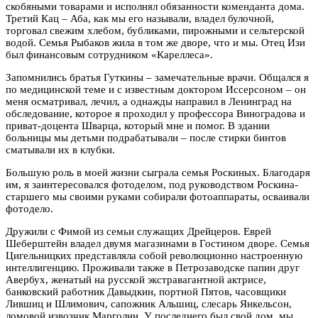
скобяными товарами и исполнял обязанности коменданта дома.
Третий Кац – Аба, как мы его называли, владел булочной,
торговал свежим хлебом, бубликами, пирожными и сельтерской
водой. Семья Рыбаков жила в том же дворе, что и мы. Отец Изи
был финансовым сотрудником «Кареллеса».
Запомнились братья Гуткины – замечательные врачи. Общался я
по медицинской теме и с известным доктором Иссерсоном – он
меня осматривал, лечил, а однажды направил в Ленинград на
обследование, которое я проходил у профессора Виноградова и
приват-доцента Шварца, который мне и помог. В здании
больницы мы детьми подрабатывали – после стирки бинтов
сматывали их в клубки.
Большую роль в моей жизни сыграла семья Роскиных. Благодаря
им, я заинтересовался фотоделом, под руководством Роскина-
старшего мы своими руками собирали фотоаппараты, осваивали
фотодело.
Дружили с Фимой из семьи служащих Дрейцеров. Еврей
Шеберштейн владел двумя магазинами в Гостином дворе. Семья
Цигельницких представляла собой революционно настроенную
интеллигенцию. Проживали также в Петрозаводске папин друг
Авербух, женатый на русской экстравагантной актрисе,
банковский работник Давыдкин, портной Пятов, часовщики
Лившиц и Шлимович, сапожник Альшиц, слесарь Янкельсон,
ломовой извозчик Марголин. У последнего был свой дом, мы