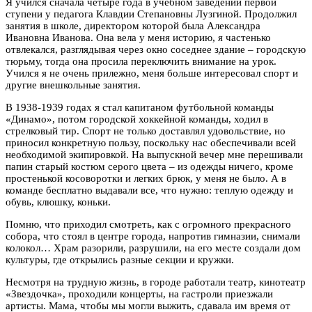
Я учился сначала четыре года в учебном заведении первой
ступени у педагога Клавдии Степановны Лузгиной. Продолжил
занятия в школе, директором которой была Александра
Ивановна Иванова. Она вела у меня историю, я частенько
отвлекался, разглядывая через окно соседнее здание – городскую
тюрьму, тогда она просила переключить внимание на урок.
Учился я не очень прилежно, меня больше интересовал спорт и
другие внешкольные занятия.
В 1938-1939 годах я стал капитаном футбольной команды
«Динамо», потом городской хоккейной команды, ходил в
стрелковый тир. Спорт не только доставлял удовольствие, но
приносил конкретную пользу, поскольку нас обеспечивали всей
необходимой экипировкой. На выпускной вечер мне перешивали
папин старый костюм серого цвета – из одежды ничего, кроме
простенькой косоворотки и легких брюк, у меня не было. А в
команде бесплатно выдавали все, что нужно: теплую одежду и
обувь, клюшку, коньки.
Помню, что приходил смотреть, как с огромного прекрасного
собора, что стоял в центре города, напротив гимназии, снимали
колокол… Храм разорили, разрушили, на его месте создали дом
культуры, где открылись разные секции и кружки.
Несмотря на трудную жизнь, в городе работали театр, кинотеатр
«Звездочка», проходили концерты, на гастроли приезжали
артисты. Мама, чтобы мы могли выжить, сдавала им время от