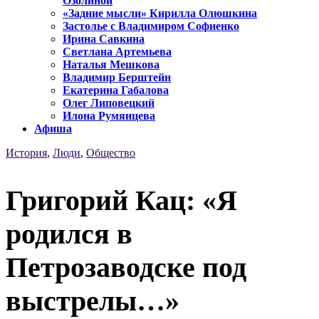
Озолиной
«Задние мысли» Кирилла Олюшкина
Застолье с Владимиром Софиенко
Ирина Савкина
Светлана Артемьева
Наталья Мешкова
Владимир Берштейн
Екатерина Габалова
Олег Липовецкий
Илона Румянцева
Афиша
История
,
Люди
,
Общество
Григорий Кац: «Я
родился в
Петрозаводске под
выстрелы…»