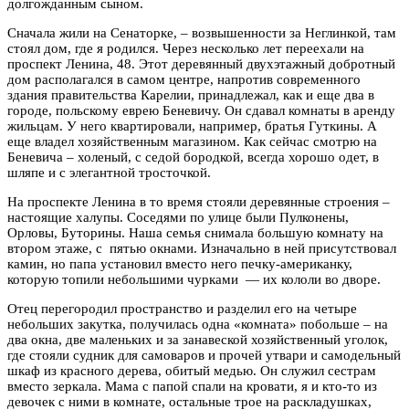
долгожданным сыном.
Сначала жили на Сенаторке, – возвышенности за Неглинкой, там
стоял дом, где я родился. Через несколько лет переехали на
проспект Ленина, 48. Этот деревянный двухэтажный добротный
дом располагался в самом центре, напротив современного
здания правительства Карелии, принадлежал, как и еще два в
городе, польскому еврею Беневичу. Он сдавал комнаты в аренду
жильцам. У него квартировали, например, братья Гуткины. А
еще владел хозяйственным магазином. Как сейчас смотрю на
Беневича – холеный, с седой бородкой, всегда хорошо одет, в
шляпе и с элегантной тросточкой.
На проспекте Ленина в то время стояли деревянные строения –
настоящие халупы. Соседями по улице были Пулконены,
Орловы, Буторины. Наша семья снимала большую комнату на
втором этаже, с пятью окнами. Изначально в ней присутствовал
камин, но папа установил вместо него печку-американку,
которую топили небольшими чурками — их кололи во дворе.
Отец перегородил пространство и разделил его на четыре
небольших закутка, получилась одна «комната» побольше – на
два окна, две маленьких и за занавеской хозяйственный уголок,
где стояли судник для самоваров и прочей утвари и самодельный
шкаф из красного дерева, обитый медью. Он служил сестрам
вместо зеркала. Мама с папой спали на кровати, я и кто-то из
девочек с ними в комнате, остальные трое на раскладушках,