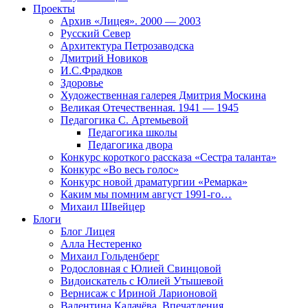
Проекты
Архив «Лицея». 2000 — 2003
Русский Север
Архитектура Петрозаводска
Дмитрий Новиков
И.С.Фрадков
Здоровье
Художественная галерея Дмитрия Москина
Великая Отечественная. 1941 — 1945
Педагогика С. Артемьевой
Педагогика школы
Педагогика двора
Конкурс короткого рассказа «Сестра таланта»
Конкурс «Во весь голос»
Конкурс новой драматургии «Ремарка»
Каким мы помним август 1991-го…
Михаил Швейцер
Блоги
Блог Лицея
Алла Нестеренко
Михаил Гольденберг
Родословная с Юлией Свинцовой
Видоискатель с Юлией Утышевой
Вернисаж с Ириной Ларионовой
Валентина Калачёва. Впечатления