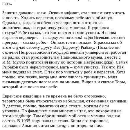
пять.
Занятия давались легко. Освоил алфавит, стал понемногу читать
и писать. Ходить перестал, поскольку ребе меня обманул.
Однажды, когда я особенно усердно читал что-то из
молитвенника, на страничку упала монетка. Я удивился –
откуда? Ребе сказал, что Бог послал за мои успехи. Я снова
выразил недоверие – наверху же потолок! «Для Всевышнего нет
преград, – сказал ребе. – Он захотел и послал». Я рассказал об
этом случае своему другу Изе (Ефрему) Рыбаку. (Позднее он
окончил Петрозаводский государственный университет, работал
на радио, стал руководителем Национального музея, вместе с
И.М. Мулло подготовил книгу об истории Петрозаводска). Семья
Рыбаков была нерелигиозной, мать – коммунистка. Так что Изя
меня поднял на смех. С тех пор учиться у ребе я перестал. Хотя
помню, что позже, когда мне исполнилось тринадцать, меня
вызывали десятым человеком на миньян. Видел я и свиток Торы,
который мне показывал ребе.
Еврейское кладбище в те времена не было огорожено,
территория была относительно небольшая, отмеченная камнями.
В детстве, помню, памятники еще стояли, могилы были
ухожены. По фамилиям знаю многих из тех, кто похоронен на
этом кладбище. Там обрели покой мой отец и мамина родная
сестра. В 1935 году папы не стало. Когда его хоронили,
сапожник Альшиц читал молитву, я повторял за ним.