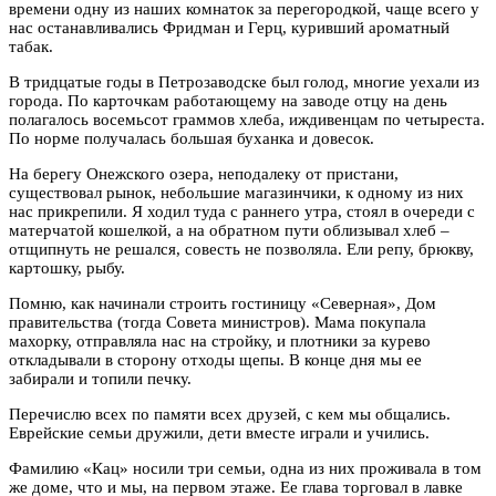
времени одну из наших комнаток за перегородкой, чаще всего у
нас останавливались Фридман и Герц, куривший ароматный
табак.
В тридцатые годы в Петрозаводске был голод, многие уехали из
города. По карточкам работающему на заводе отцу на день
полагалось восемьсот граммов хлеба, иждивенцам по четыреста.
По норме получалась большая буханка и довесок.
На берегу Онежского озера, неподалеку от пристани,
существовал рынок, небольшие магазинчики, к одному из них
нас прикрепили. Я ходил туда с раннего утра, стоял в очереди с
матерчатой кошелкой, а на обратном пути облизывал хлеб –
отщипнуть не решался, совесть не позволяла. Ели репу, брюкву,
картошку, рыбу.
Помню, как начинали строить гостиницу «Северная», Дом
правительства (тогда Совета министров). Мама покупала
махорку, отправляла нас на стройку, и плотники за курево
откладывали в сторону отходы щепы. В конце дня мы ее
забирали и топили печку.
Перечислю всех по памяти всех друзей, с кем мы общались.
Еврейские семьи дружили, дети вместе играли и учились.
Фамилию «Кац» носили три семьи, одна из них проживала в том
же доме, что и мы, на первом этаже. Ее глава торговал в лавке