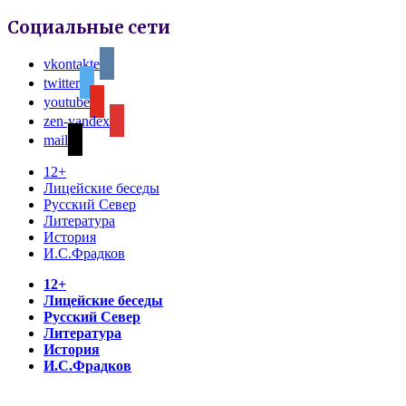
Социальные сети
vkontakte
twitter
youtube
zen-yandex
mail
12+
Лицейские беседы
Русский Север
Литература
История
И.С.Фрадков
12+
Лицейские беседы
Русский Север
Литература
История
И.С.Фрадков