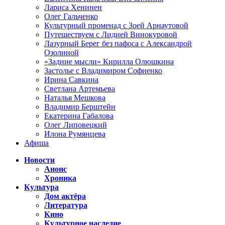
Лариса Хенинен
Олег Гальченко
Культурный променад с Зоей Арнаутовой
Путешествуем с Лидией Винокуровой
Лазурный Берег без пафоса с Александрой
Озолиной
«Задние мысли» Кирилла Олюшкина
Застолье с Владимиром Софиенко
Ирина Савкина
Светлана Артемьева
Наталья Мешкова
Владимир Берштейн
Екатерина Габалова
Олег Липовецкий
Илона Румянцева
Афиша
Новости
Анонс
Хроника
Культура
Дом актёра
Литература
Кино
Культурное наследие