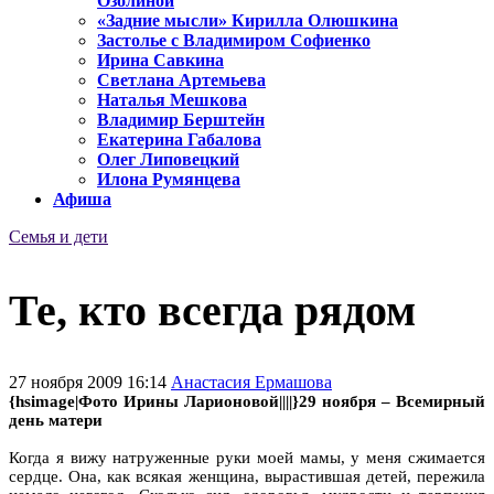
Озолиной
«Задние мысли» Кирилла Олюшкина
Застолье с Владимиром Софиенко
Ирина Савкина
Светлана Артемьева
Наталья Мешкова
Владимир Берштейн
Екатерина Габалова
Олег Липовецкий
Илона Румянцева
Афиша
Семья и дети
Те, кто всегда рядом
27 ноября 2009 16:14
Анастасия Ермашова
{hsimage|Фото Ирины Ларионовой||||}29 ноября – Всемирный
день матери
Когда я вижу натруженные руки моей мамы, у меня сжимается
сердце. Она, как всякая женщина, вырастившая детей, пережила