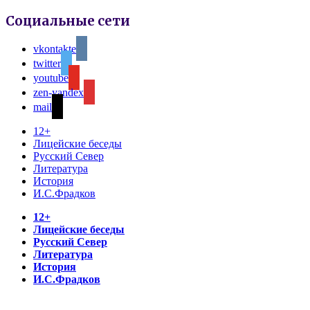
Социальные сети
vkontakte
twitter
youtube
zen-yandex
mail
12+
Лицейские беседы
Русский Север
Литература
История
И.С.Фрадков
12+
Лицейские беседы
Русский Север
Литература
История
И.С.Фрадков