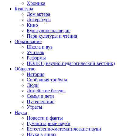
Хроника
Культура
Дом актёра
Литература
Кино
Культурное наследие
Парк культуры и чтения
Образование
Школа и вуз
Учитель
Реформы
ПОЛЁТ (научно-педагогический вестник)
Общество
История
Свободная трибуна
Люди
Лицейские беседы
Семья и дети
Путешествие
Утраты
Наука
Новости и факты
Гуманитарные науки
Естественно-математические науки
Наука в лицах