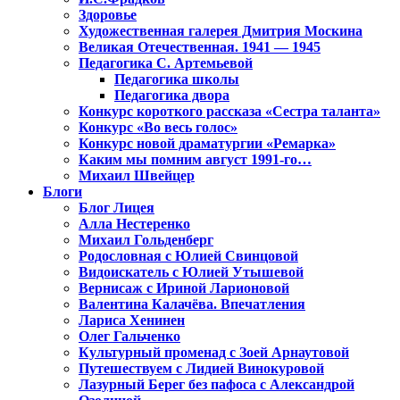
Здоровье
Художественная галерея Дмитрия Москина
Великая Отечественная. 1941 — 1945
Педагогика С. Артемьевой
Педагогика школы
Педагогика двора
Конкурс короткого рассказа «Сестра таланта»
Конкурс «Во весь голос»
Конкурс новой драматургии «Ремарка»
Каким мы помним август 1991-го…
Михаил Швейцер
Блоги
Блог Лицея
Алла Нестеренко
Михаил Гольденберг
Родословная с Юлией Свинцовой
Видоискатель с Юлией Утышевой
Вернисаж с Ириной Ларионовой
Валентина Калачёва. Впечатления
Лариса Хенинен
Олег Гальченко
Культурный променад с Зоей Арнаутовой
Путешествуем с Лидией Винокуровой
Лазурный Берег без пафоса с Александрой