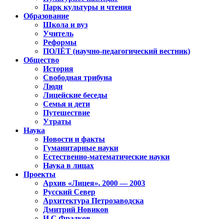
Парк культуры и чтения
Образование
Школа и вуз
Учитель
Реформы
ПОЛЁТ (научно-педагогический вестник)
Общество
История
Свободная трибуна
Люди
Лицейские беседы
Семья и дети
Путешествие
Утраты
Наука
Новости и факты
Гуманитарные науки
Естественно-математические науки
Наука в лицах
Проекты
Архив «Лицея». 2000 — 2003
Русский Север
Архитектура Петрозаводска
Дмитрий Новиков
И.С.Фрадков