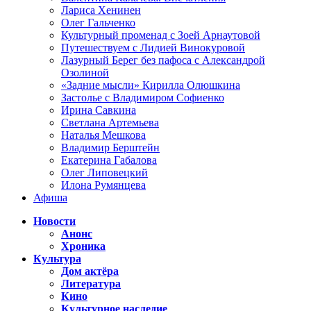
Лариса Хенинен
Олег Гальченко
Культурный променад с Зоей Арнаутовой
Путешествуем с Лидией Винокуровой
Лазурный Берег без пафоса с Александрой
Озолиной
«Задние мысли» Кирилла Олюшкина
Застолье с Владимиром Софиенко
Ирина Савкина
Светлана Артемьева
Наталья Мешкова
Владимир Берштейн
Екатерина Габалова
Олег Липовецкий
Илона Румянцева
Афиша
Новости
Анонс
Хроника
Культура
Дом актёра
Литература
Кино
Культурное наследие