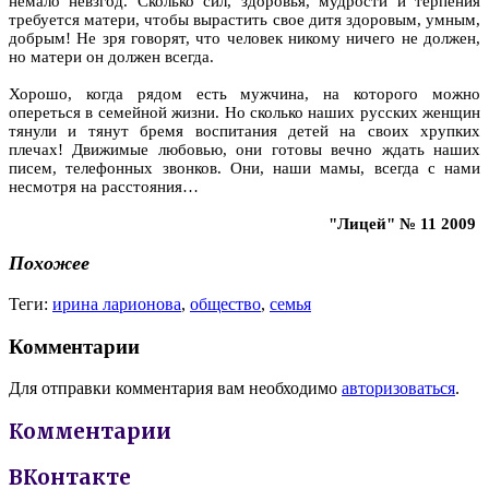
немало невзгод. Сколько сил, здоровья, мудрости и терпения
требуется матери, чтобы вырастить свое дитя здоровым, умным,
добрым! Не зря говорят, что человек никому ничего не должен,
но матери он должен всегда.
Хорошо, когда рядом есть мужчина, на которого можно
опереться в семейной жизни. Но сколько наших русских женщин
тянули и тянут бремя воспитания детей на своих хрупких
плечах! Движимые любовью, они готовы вечно ждать наших
писем, телефонных звонков. Они, наши мамы, всегда с нами
несмотря на расстояния…
"Лицей" № 11 2009
Похожее
Теги:
ирина ларионова
,
общество
,
семья
Комментарии
Для отправки комментария вам необходимо
авторизоваться
.
Комментарии
ВКонтакте