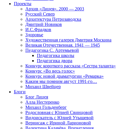
Проекты
Архив «Лицея». 2000 — 2003
Русский Север
Архитектура Петрозаводска
Дмитрий Новиков
И.С.Фрадков
Здоровье
Художественная галерея Дмитрия Москина
Великая Отечественная. 1941 — 1945
Педагогика С. Артемьевой
Педагогика школы
Педагогика двора
Конкурс короткого рассказа «Сестра таланта»
Конкурс «Во весь голос»
Конкурс новой драматургии «Ремарка»
Каким мы помним август 1991-го…
Михаил Швейцер
Блоги
Блог Лицея
Алла Нестеренко
Михаил Гольденберг
Родословная с Юлией Свинцовой
Видоискатель с Юлией Утышевой
Вернисаж с Ириной Ларионовой
Валентина Калачёва. Впечатления