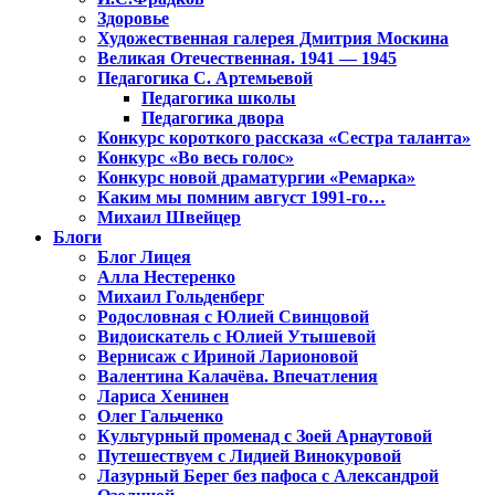
Здоровье
Художественная галерея Дмитрия Москина
Великая Отечественная. 1941 — 1945
Педагогика С. Артемьевой
Педагогика школы
Педагогика двора
Конкурс короткого рассказа «Сестра таланта»
Конкурс «Во весь голос»
Конкурс новой драматургии «Ремарка»
Каким мы помним август 1991-го…
Михаил Швейцер
Блоги
Блог Лицея
Алла Нестеренко
Михаил Гольденберг
Родословная с Юлией Свинцовой
Видоискатель с Юлией Утышевой
Вернисаж с Ириной Ларионовой
Валентина Калачёва. Впечатления
Лариса Хенинен
Олег Гальченко
Культурный променад с Зоей Арнаутовой
Путешествуем с Лидией Винокуровой
Лазурный Берег без пафоса с Александрой