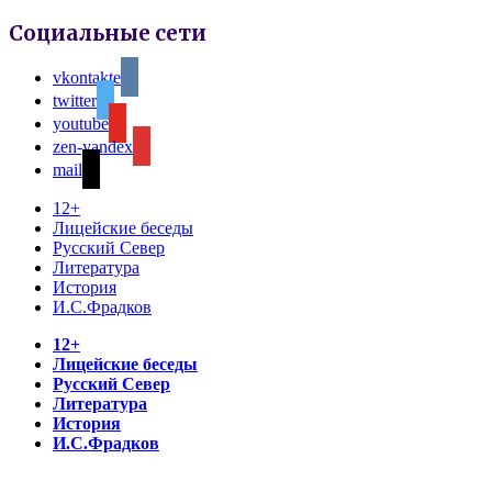
Социальные сети
vkontakte
twitter
youtube
zen-yandex
mail
12+
Лицейские беседы
Русский Север
Литература
История
И.С.Фрадков
12+
Лицейские беседы
Русский Север
Литература
История
И.С.Фрадков