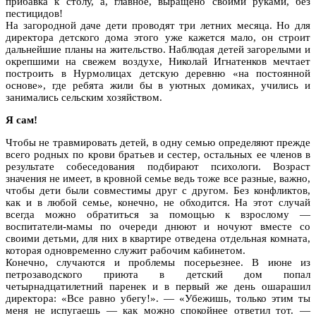
прибавка к столу, а, главное, выращено своими руками, без
пестицидов!
На загородной даче дети проводят три летних месяца. Но для
директора детского дома этого уже кажется мало, он строит
дальнейшие планы на жительство. Наблюдая детей загорелыми и
окрепшими на свежем воздухе, Николай Игнатенков мечтает
построить в Нурмолицах детскую деревню «на постоянной
основе», где ребята жили бы в уютных домиках, учились и
занимались сельским хозяйством.
Я сам!
Чтобы не травмировать детей, в одну семью определяют прежде
всего родных по крови братьев и сестер, остальных ее членов в
результате собеседования подбирают психологи. Возраст
значения не имеет, в кровной семье ведь тоже все разные, важно,
чтобы дети были совместимы друг с другом. Без конфликтов,
как и в любой семье, конечно, не обходится. На этот случай
всегда можно обратиться за помощью к взрослому —
воспитатели-мамы по очереди днюют и ночуют вместе со
своими детьми, для них в квартире отведена отдельная комната,
которая одновременно служит рабочим кабинетом.
Конечно, случаются и проблемы посерьезнее. В июне из
петрозаводского приюта в детский дом попал
четырнадцатилетний паренек и в первый же день ошарашил
директора: «Все равно убегу!». — «Убежишь, только этим ты
меня не испугаешь — как можно спокойнее ответил тот. —