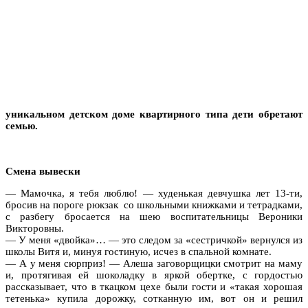
уникальном детском доме квартирного типа дети обретают
семью.
Смена вывески
— Мамочка, я тебя люблю! — худенькая девчушка лет 13-ти,
бросив на пороге рюкзак со школьными книжками и тетрадками,
с разбегу бросается на шею воспитательницы Вероники
Викторовны.
— У меня «двойка»… — это следом за «сестричкой» вернулся из
школы Витя и, минуя гостиную, исчез в спальной комнате.
— А у меня сюрприз! — Алеша заговорщицки смотрит на маму
и, протягивая ей шоколадку в яркой обертке, с гордостью
рассказывает, что в ткацком цехе были гости и «такая хорошая
тетенька» купила дорожку, сотканную им, вот он и решил