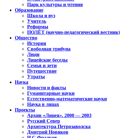
Парк культуры и чтения
Образование
Школа и вуз
Учитель
Реформы
ПОЛЁТ (научно-педагогический вестник)
Общество
История
Свободная трибуна
Люди
Лицейские беседы
Семья и дети
Путешествие
Утраты
Наука
Новости и факты
Гуманитарные науки
Естественно-математические науки
Наука в лицах
Проекты
Архив «Лицея». 2000 — 2003
Русский Север
Архитектура Петрозаводска
Дмитрий Новиков
И.С.Фрадков