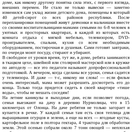
доме, как никому другому понятна сила этих, с первого взгляда,
внешних перемен. Не стало не только вывески — заметно
изменился сам уклад жизни детского дома, помещены в который
40 детей-сирот со всех районов республики. После
перепланировки помещений живут девчонки и мальчишки вместе
со своими воспитательницами-мамами семьями по 6-8 человек в
уютных и просторных квартирах, в каждой из которых есть
комната отдыха с мягкой мебелью, телевизором, DVD-
проигрывателем, спальни, кухня со всем необходимым
оборудованием, постирочная и душевая. Сами готовят завтраки,
по очереди моют посуду, стирают и убирают.
В свободное от уроков время, тут же, в доме, ребята занимаются
в ткацком цехе, швейной или столярной мастерской или в кружке
по автоделу — все это педагоги называют допрофессиональной
подготовкой. А вечером, когда сделаны все уроки, семья садится
у телевизора. И даже — т-с, никому ни слова! — если фильм
очень интересный, мама может разрешить досмотреть его до
конца. Только тогда придется сидеть в своей квартире «тише
воды», чтобы не мешать соседям!
На летние каникулы и выходные дни, если позволяет погода,
семьи выезжают на дачу в деревню Нурмолицы, что в 15
километрах от Олонца. На даче ребятня не только загорает и
купается в речке. У каждой семьи там есть своя теплица для
выращивания огурцов и зелени, а еще на всех — ягодные кусты,
картофельное поле в полтора гектара, 4 трактора для обработки
земли. Этой осенью собрали около 7 тонн овощей — неплохая