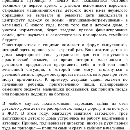
пришивать пуговицы к пальто или пользоваться бытовой
техникой (в первое время, с улыбкой вспоминают взрослые,
стиральные машины-автоматы детского дома из-за неумелого
обращения не вылезали из ремонта: дети закладывали в
центрифугу одежду со всеми «игрушками-погремушками» в
карманах). С нового года, после того как в детском доме, с
учетом нормативов, будет введено прямое финансирование
семей, дети научатся и самостоятельно планировать семейный
бюджет.
Ориентироваться в социуме помогает и форум выпускников,
который здесь прошел уже в третий раз. Воспитатели детского
дома квартирного типа устраивают для его выпускников
практический экзамен, во время которого мальчишкам и
девчонкам предлагается представить себя в той или иной
жизненной ситуации, с которой они могут столкнуться в
реальной жизни, продемонстрировать навыки, которые при этом
могут пригодиться. К примеру, девушки сдают экзамен по
пеленанию ребенка, приготовлению пищи, планированию
семейного бюджета, мальчишки показывают, как прибить гвоздь
или подклеить подошву на ботинке.
В любом случае, подытоживают взрослые, выйдя из стен
детского дома дети не растеряются, найдут дорогу и на почту, и
в ЖЭУ. В этом году, благодаря занятиям автоделом, трое
выпускников детского дома устроились на работу водителями в
автопарк. Причем, подчеркивает директор, никто за руку парней
туда не приводил — пришли сами и сразу в кабинет начальника.