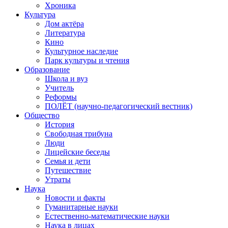
Хроника
Культура
Дом актёра
Литература
Кино
Культурное наследие
Парк культуры и чтения
Образование
Школа и вуз
Учитель
Реформы
ПОЛЁТ (научно-педагогический вестник)
Общество
История
Свободная трибуна
Люди
Лицейские беседы
Семья и дети
Путешествие
Утраты
Наука
Новости и факты
Гуманитарные науки
Естественно-математические науки
Наука в лицах