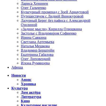
Лариса Хенинен
Олег Гальченко
Культурный променад с Зоей Арнаутовой
Путешествуем с Лидией Винокуровой
Лазурный Берег без пафоса с Александрой
Озолиной
«Задние мысли» Кирилла Олюшкина
Застолье с Владимиром Софиенко
Ирина Савкина
Светлана Артемьева
Наталья Мешкова
Владимир Берштейн
Екатерина Габалова
Олег Липовецкий
Илона Румянцева
Афиша
Новости
Анонс
Хроника
Культура
Дом актёра
Литература
Кино
Культурное наследие