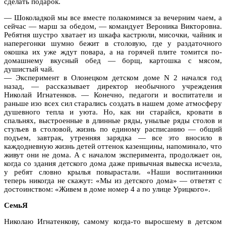
сделать подарок.
— Шоколадкой мы все вместе полакомимся за вечерним чаем, а
сейчас — марш за обедом, — командует Вероника Викторовна.
Ребятня шустро хватает из шкафа кастрюли, мисочки, чайник и
наперегонки шумно бежит в столовую, где у раздаточного
окошка их уже ждут повара, а на горячей плите томится по-
домашнему вкусный обед — борщ, картошка с мясом,
душистый чай.
— Эксперимент в Олонецком детском доме N 2 начался год
назад, — рассказывает директор необычного учреждения
Николай Игнатенков. — Конечно, педагоги и воспитатели и
раньше изо всех сил старались создать в нашем доме атмосферу
душевного тепла и уюта. Но, как ни старайся, кровати в
спальнях, выстроенные в длинные ряды, унылые ряды столов и
стульев в столовой, жизнь по единому расписанию — общий
подъем, завтрак, утренняя зарядка — все это вносило в
каждодневную жизнь детей оттенок казенщины, напоминало, что
живут они не дома. А с началом эксперимента, продолжает он,
когда со здания детского дома даже привычная вывеска исчезла,
у ребят словно крылья повырастали. «Наши воспитанники
теперь никогда не скажут: «Мы из детского дома» — ответят с
достоинством: «Живем в доме номер 4 а по улице Урицкого».
СемьЯ
Николаю Игнатенкову, самому когда-то выросшему в детском