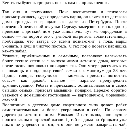
Бегать ты будешь три раза, пока к нам не привыкнешь».
Так оно и получилось. Пока воспитатели и психологи
присматривались, куда определить парня, он исчезал из детского
дома трижды, возвращали его даже из Петербурга. После
последней недельной отлучки Сережу, замерзшего и голодного,
привезли в детский дом уже заполночь. Тут же определили в
семью — на пороге его с улыбкой встретила воспитательница,
пообещала, что завтра со всеми познакомит, а пока, марш
ужинать, в душ и чистую постель. С тех пор о побегах парнишка
как-то забыл.
Условия, приближенные к семейным, позволяют налаживать
более тесные связи и с выпускниками детского дома, которые
после окончания школы покидают его. Они могут рассчитывать
на помощь и поддержку своей семьи как минимум до 23 лет.
Проще говоря, соскучился — можешь приехать погостить
совсем как домой, главное — заранее предупредить
администрацию. Ребята и приезжают, останавливаются в своих
бывших семьях, привозят малышне подарки. Нередко обратно
уезжают с домашними гостинцами — картошечкой, морковкой,
свеклой.
Воспитание в детском доме квартирного типа делает ребят
самостоятельными и более уверенными в себе. По словам
директора детского дома Николая Игнатенкова, они лучше
подготовлены к взрослой жизни. Детей из дома по Урицкого уже
никто не упрекнет в том, что они не умеют заваривать чай,