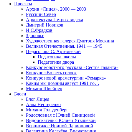
Проекты
Архив «Лицея». 2000 — 2003
Русский Север
Архитектура Петрозаводска
Дмитрий Новиков
И.С.Фрадков
Здоровье
Художественная галерея Дмитрия Москина
Великая Отечественная. 1941 — 1945
Педагогика С. Артемьевой
Педагогика школы
Педагогика двора
Конкурс короткого рассказа «Сестра таланта»
Конкурс «Во весь голос»
Конкурс новой драматургии «Ремарка»
Каким мы помним август 1991-го…
Михаил Швейцер
Блоги
Блог Лицея
Алла Нестеренко
Михаил Гольденберг
Родословная с Юлией Свинцовой
Видоискатель с Юлией Утышевой
Вернисаж с Ириной Ларионовой
Валентина Калачёва. Впечатления