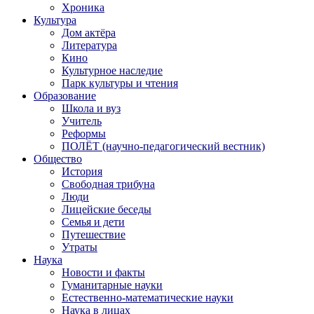
Хроника
Культура
Дом актёра
Литература
Кино
Культурное наследие
Парк культуры и чтения
Образование
Школа и вуз
Учитель
Реформы
ПОЛЁТ (научно-педагогический вестник)
Общество
История
Свободная трибуна
Люди
Лицейские беседы
Семья и дети
Путешествие
Утраты
Наука
Новости и факты
Гуманитарные науки
Естественно-математические науки
Наука в лицах