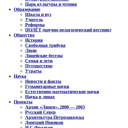
Парк культуры и чтения
Образование
Школа и вуз
Учитель
Реформы
ПОЛЁТ (научно-педагогический вестник)
Общество
История
Свободная трибуна
Люди
Лицейские беседы
Семья и дети
Путешествие
Утраты
Наука
Новости и факты
Гуманитарные науки
Естественно-математические науки
Наука в лицах
Проекты
Архив «Лицея». 2000 — 2003
Русский Север
Архитектура Петрозаводска
Дмитрий Новиков
И.С.Фрадков