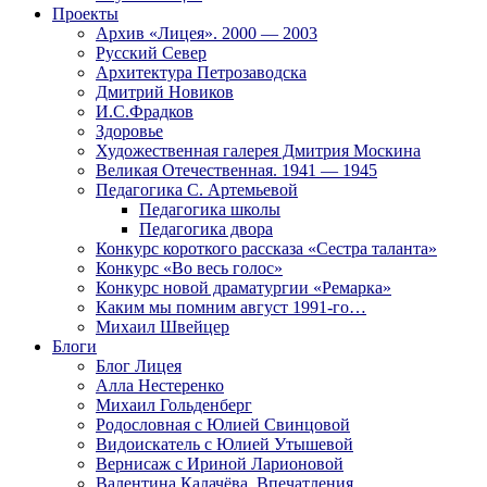
Проекты
Архив «Лицея». 2000 — 2003
Русский Север
Архитектура Петрозаводска
Дмитрий Новиков
И.С.Фрадков
Здоровье
Художественная галерея Дмитрия Москина
Великая Отечественная. 1941 — 1945
Педагогика С. Артемьевой
Педагогика школы
Педагогика двора
Конкурс короткого рассказа «Сестра таланта»
Конкурс «Во весь голос»
Конкурс новой драматургии «Ремарка»
Каким мы помним август 1991-го…
Михаил Швейцер
Блоги
Блог Лицея
Алла Нестеренко
Михаил Гольденберг
Родословная с Юлией Свинцовой
Видоискатель с Юлией Утышевой
Вернисаж с Ириной Ларионовой
Валентина Калачёва. Впечатления