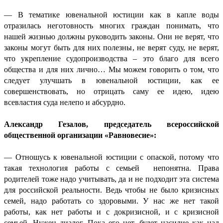
— В тематике ювенальной юстиции как в капле воды
отразилась неготовность многих граждан понимать, что
нашей жизнью должны руководить законы. Они не верят, что
законы могут быть для них полезны, не верят суду, не верят,
что укрепление судопроизводства – это благо для всего
общества и для них лично… Мы можем говорить о том, что
следует улучшать в ювенальной юстиции, как ее
совершенствовать, но отрицать саму ее идею, идею
всевластия суда нелепо и абсурдно.
Александр Гезалов, председатель всероссийской
общественной организации «Равновесие»:
— Отношусь к ювенальной юстиции с опаской, потому что
такая технология работы с семьей
непонятна. Права
родителей тоже надо учитывать, да и не подходит эта система
для российской реальности. Ведь чтобы не было кризисных
семей, надо работать со здоровыми. У нас же нет такой
работы, как нет работы и с докризисной, и с кризисной
семьей. Нужен диалог. Пока его нет, будет насилие как над