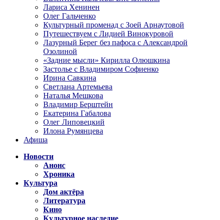
Лариса Хенинен
Олег Гальченко
Культурный променад с Зоей Арнаутовой
Путешествуем с Лидией Винокуровой
Лазурный Берег без пафоса с Александрой
Озолиной
«Задние мысли» Кирилла Олюшкина
Застолье с Владимиром Софиенко
Ирина Савкина
Светлана Артемьева
Наталья Мешкова
Владимир Берштейн
Екатерина Габалова
Олег Липовецкий
Илона Румянцева
Афиша
Новости
Анонс
Хроника
Культура
Дом актёра
Литература
Кино
Культурное наследие