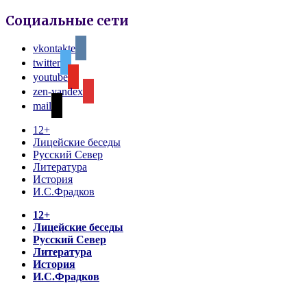
Социальные сети
vkontakte
twitter
youtube
zen-yandex
mail
12+
Лицейские беседы
Русский Север
Литература
История
И.С.Фрадков
12+
Лицейские беседы
Русский Север
Литература
История
И.С.Фрадков