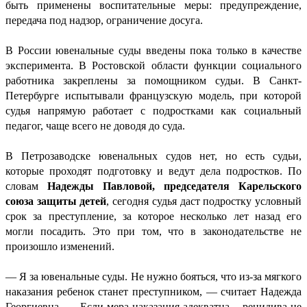
быть применены воспитательные меры: предупреждение,
передача под надзор, ограничение досуга.
В России ювенальные суды введены пока только в качестве
эксперимента. В Ростовской области функции социального
работника закреплены за помощником судьи. В Санкт-
Петербурге испытывали французскую модель, при которой
судья напрямую работает с подростками как социальный
педагог, чаще всего не доводя до суда.
В Петрозаводске ювенальных судов нет, но есть судьи,
которые проходят подготовку и ведут дела подростков. По
словам
Надежды Павловой, председателя Карельского
союза защиты детей
, сегодня судья даст подростку условный
срок за преступление, за которое несколько лет назад его
могли посадить. Это при том, что в законодательстве не
произошло изменений.
— Я за ювенальные суды. Не нужно бояться, что из-за мягкого
наказания ребенок станет преступником, — считает Надежда
Георгиевна. — Если мера наказания адекватна – рецидива не