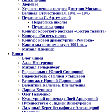
Здоровье
Художественная галерея Дмитрия Москина
Великая Отечественная. 1941 — 1945
Педагогика С. Артемьевой
Педагогика школы
Педагогика двора
Конкурс короткого рассказа «Сестра таланта»
Конкурс «Во весь голос»
Конкурс новой драматургии «Ремарка»
Каким мы помним август 1991-го…
Михаил Швейцер
Блоги
Блог Лицея
Алла Нестеренко
Михаил Гольденберг
Родословная с Юлией Свинцовой
Видоискатель с Юлией Утышевой
Вернисаж с Ириной Ларионовой
Валентина Калачёва. Впечатления
Лариса Хенинен
Олег Гальченко
Культурный променад с Зоей Арнаутовой
Путешествуем с Лидией Винокуровой
Лазурный Берег без пафоса с Александрой