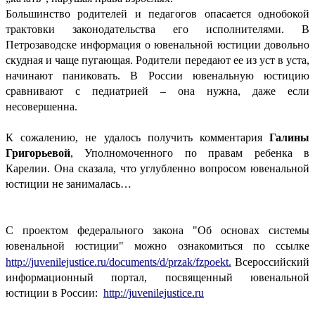
Большинство родителей и педагогов опасается однобокой
трактовки законодательства его исполнителями. В
Петрозаводске информация о ювенальной юстиции довольно
скудная и чаще пугающая. Родители передают ее из уст в уста,
начинают паниковать. В России ювенальную юстицию
сравнивают с педиатрией – она нужна, даже если
несовершенна.
К сожалению, не удалось получить комментария
Галины
Григорьевой
, Уполномоченного по правам ребенка в
Карелии. Она сказала, что углубленно вопросом ювенальной
юстиции не занималась…
С проектом федерального закона "Об основах системы
ювенальной юстиции" можно ознакомиться по ссылке
http://juvenilejustice.ru/documents/d/przak/fzpoekt.
Всероссийский
информационный портал, посвященный ювенальной
юстиции в России:
http://juvenilejustice.ru