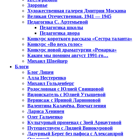
Здоровье
Художественная галерея Дмитрия Москина
Великая Отечественная. 1941 — 1945
Педагогика С. Артемьевой
Педагогика школы
Педагогика двора
Конкурс короткого рассказа «Сестра таланта»
Конкурс «Во весь голос»
Конкурс новой драматургии «Ремарка»
Каким мы помним август 1991-го…
Михаил Швейцер
Блоги
Блог Лицея
Алла Нестеренко
Михаил Гольденберг
Родословная с Юлией Свинцовой
Видоискатель с Юлией Утышевой
Вернисаж с Ириной Ларионовой
Валентина Калачёва. Впечатления
Лариса Хенинен
Олег Гальченко
Культурный променад с Зоей Арнаутовой
Путешествуем с Лидией Винокуровой
Лазурный Берег без пафоса с Александрой