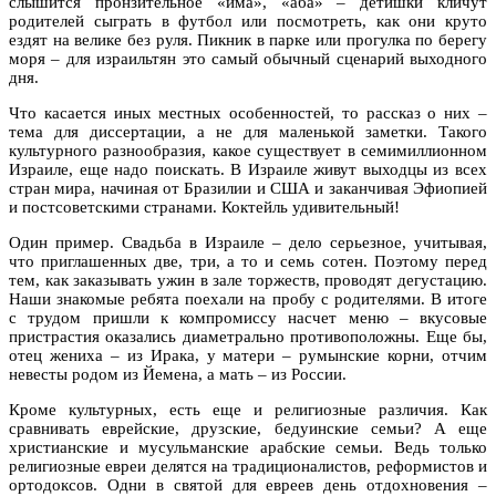
слышится пронзительное «има», «аба» – детишки кличут
родителей сыграть в футбол или посмотреть, как они круто
ездят на велике без руля. Пикник в парке или прогулка по берегу
моря – для израильтян это самый обычный сценарий выходного
дня.
Что касается иных местных особенностей, то рассказ о них –
тема для диссертации, а не для маленькой заметки. Такого
культурного разнообразия, какое существует в семимиллионном
Израиле, еще надо поискать. В Израиле живут выходцы из всех
стран мира, начиная от Бразилии и США и заканчивая Эфиопией
и постсоветскими странами. Коктейль удивительный!
Один пример. Свадьба в Израиле – дело серьезное, учитывая,
что приглашенных две, три, а то и семь сотен. Поэтому перед
тем, как заказывать ужин в зале торжеств, проводят дегустацию.
Наши знакомые ребята поехали на пробу с родителями. В итоге
с трудом пришли к компромиссу насчет меню – вкусовые
пристрастия оказались диаметрально противоположны. Еще бы,
отец жениха – из Ирака, у матери – румынские корни, отчим
невесты родом из Йемена, а мать – из России.
Кроме культурных, есть еще и религиозные различия. Как
сравнивать еврейские, друзские, бедуинские семьи? А еще
христианские и мусульманские арабские семьи. Ведь только
религиозные евреи делятся на традиционалистов, реформистов и
ортодоксов. Одни в святой для евреев день отдохновения –