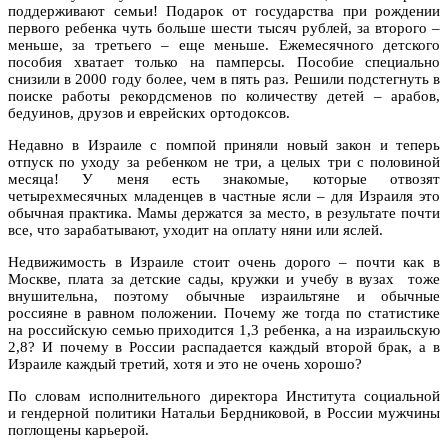
поддерживают семьи! Подарок от государства при рождении
первого ребенка чуть больше шести тысяч рублей, за второго –
меньше, за третьего – еще меньше. Ежемесячного детского
пособия хватает только на памперсы. Пособие специально
снизили в 2000 году более, чем в пять раз. Решили подстегнуть в
поиске работы рекордсменов по количеству детей – арабов,
бедуинов, друзов и еврейских ортодоксов.
Недавно в Израиле с помпой приняли новый закон и теперь
отпуск по уходу за ребенком не три, а целых три с половиной
месяца! У меня есть знакомые, которые отвозят
четырехмесячных младенцев в частные ясли – для Израиля это
обычная практика. Мамы держатся за место, в результате почти
все, что зарабатывают, уходит на оплату няни или яслей.
Недвижимость в Израиле стоит очень дорого – почти как в
Москве, плата за детские сады, кружки и учебу в вузах тоже
внушительна, поэтому обычные израильтяне и обычные
россияне в равном положении. Почему же тогда по статистике
на российскую семью приходится 1,3 ребенка, а на израильскую
2,8? И почему в России распадается каждый второй брак, а в
Израиле каждый третий, хотя и это не очень хорошо?
По словам исполнительного директора Института социальной
и гендерной политики Натальи Бердниковой, в России мужчины
поглощены карьерой.