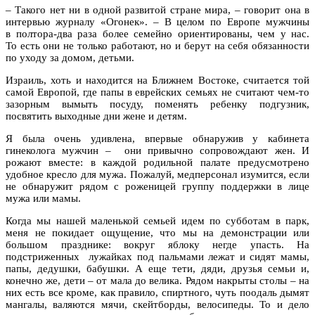
– Такого нет ни в одной развитой стране мира, – говорит она в
интервью журналу «Огонек». – В целом по Европе мужчины
в полтора-два раза более семейно ориентированы, чем у нас.
То есть они не только работают, но и берут на себя обязанности
по уходу за домом, детьми.
Израиль, хоть и находится на Ближнем Востоке, считается той
самой Европой, где папы в еврейских семьях не считают чем-то
зазорным вымыть посуду, поменять ребенку подгузник,
посвятить выходные дни жене и детям.
Я была очень удивлена, впервые обнаружив у кабинета
гинеколога мужчин – они привычно сопровождают жен. И
рожают вместе: в каждой родильной палате предусмотрено
удобное кресло для мужа. Пожалуй, медперсонал изумится, если
не обнаружит рядом с роженицей группу поддержки в лице
мужа или мамы.
Когда мы нашей маленькой семьей идем по субботам в парк,
меня не покидает ощущение, что мы на демонстрации или
большом празднике: вокруг яблоку негде упасть. На
подстриженных лужайках под пальмами лежат и сидят мамы,
папы, дедушки, бабушки. А еще тети, дяди, друзья семьи и,
конечно же, дети – от мала до велика. Рядом накрыты столы – на
них есть все кроме, как правило, спиртного, чуть поодаль дымят
мангалы, валяются мячи, скейтборды, велосипеды. То и дело