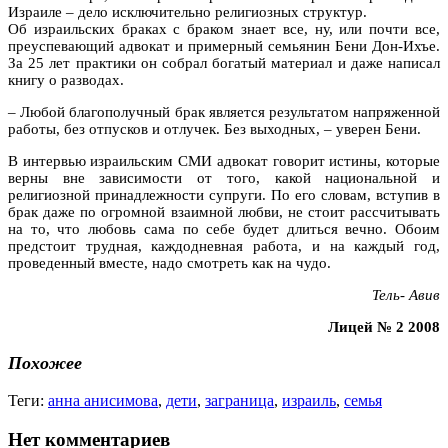
Израиле – дело исключительно религиозных структур.
Об израильских браках с браком знает все, ну, или почти все,
преуспевающий адвокат и примерный семьянин Бени Дон-Ихъе.
За 25 лет практики он собрал богатый материал и даже написал
книгу о разводах.
– Любой благополучный брак является результатом напряженной
работы, без отпусков и отлучек. Без выходных, – уверен Бени.
В интервью израильским СМИ адвокат говорит истины, которые
верны вне зависимости от того, какой национальной и
религиозной принадлежности супруги. По его словам, вступив в
брак даже по огромной взаимной любви, не стоит рассчитывать
на то, что любовь сама по себе будет длиться вечно. Обоим
предстоит трудная, каждодневная работа, и на каждый год,
проведенный вместе, надо смотреть как на чудо.
Тель- Авив
Лицей № 2 2008
Похожее
Теги:
анна анисимова
,
дети
,
заграница
,
израиль
,
семья
Нет комментариев