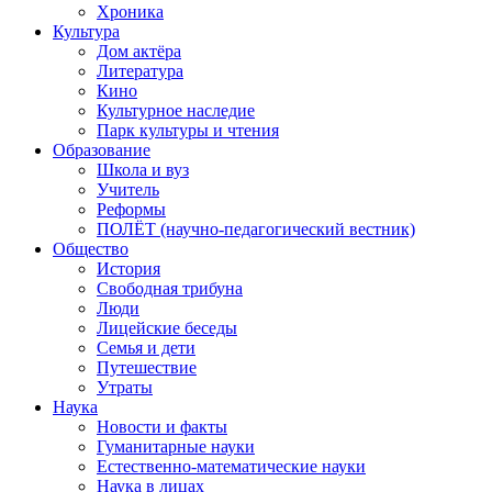
Хроника
Культура
Дом актёра
Литература
Кино
Культурное наследие
Парк культуры и чтения
Образование
Школа и вуз
Учитель
Реформы
ПОЛЁТ (научно-педагогический вестник)
Общество
История
Свободная трибуна
Люди
Лицейские беседы
Семья и дети
Путешествие
Утраты
Наука
Новости и факты
Гуманитарные науки
Естественно-математические науки
Наука в лицах