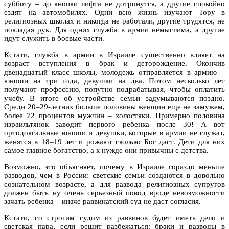
субботу – до кнопки лифта не дотронутся, а другие спокойно
ездят на автомобилях. Одни всю жизнь изучают Тору в
религиозных школах и никогда не работали, другие трудятся, не
покладая рук. Для одних служба в армии немыслима, а другие
идут служить в боевые части.
Кстати, служба в армии в Израиле существенно влияет на
возраст вступления в брак и деторождение. Окончив
двенадцатый класс школы, молодежь отправляется в армию –
юноши на три года, девушки на два. Потом несколько лет
получают профессию, попутно подрабатывая, чтобы оплатить
учебу. В итоге об устройстве семьи задумываются поздно.
Среди 20–29-летних больше половины женщин еще не замужем,
более 72 процентов мужчин – холостяки. Примерно половина
израильтянок заводит первого ребенка после 30! А вот
ортодоксальные юноши и девушки, которые в армии не служат,
женятся в 18–19 лет и рожают сколько Бог даст. Дети для них
самое главное богатство, а к нужде они привычны с детства.
Возможно, это объясняет, почему в Израиле гораздо меньше
разводов, чем в России: светские семьи создаются в довольно
сознательном возрасте, а для развода религиозных супругов
должен быть ну очень серьезный повод вроде невозможности
зачать ребенка – иначе раввинатский суд не даст согласия.
Кстати, со строгим судом из раввинов будет иметь дело и
светская пара, если решит разбежаться: браки и разводы в