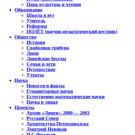
Парк культуры и чтения
Образование
Школа и вуз
Учитель
Реформы
ПОЛЁТ (научно-педагогический вестник)
Общество
История
Свободная трибуна
Люди
Лицейские беседы
Семья и дети
Путешествие
Утраты
Наука
Новости и факты
Гуманитарные науки
Естественно-математические науки
Наука в лицах
Проекты
Архив «Лицея». 2000 — 2003
Русский Север
Архитектура Петрозаводска
Дмитрий Новиков
И.С.Фрадков