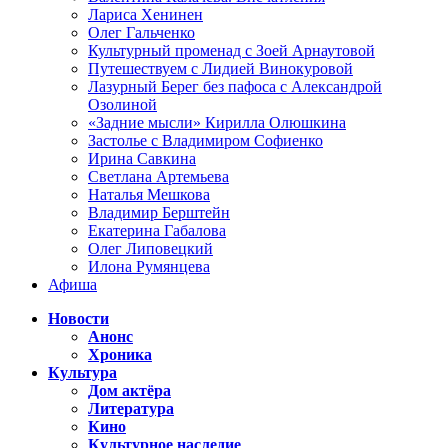
Лариса Хенинен
Олег Гальченко
Культурный променад с Зоей Арнаутовой
Путешествуем с Лидией Винокуровой
Лазурный Берег без пафоса с Александрой
Озолиной
«Задние мысли» Кирилла Олюшкина
Застолье с Владимиром Софиенко
Ирина Савкина
Светлана Артемьева
Наталья Мешкова
Владимир Берштейн
Екатерина Габалова
Олег Липовецкий
Илона Румянцева
Афиша
Новости
Анонс
Хроника
Культура
Дом актёра
Литература
Кино
Культурное наследие