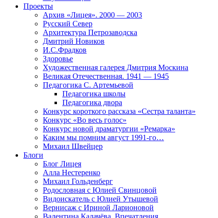
Проекты
Архив «Лицея». 2000 — 2003
Русский Север
Архитектура Петрозаводска
Дмитрий Новиков
И.С.Фрадков
Здоровье
Художественная галерея Дмитрия Москина
Великая Отечественная. 1941 — 1945
Педагогика С. Артемьевой
Педагогика школы
Педагогика двора
Конкурс короткого рассказа «Сестра таланта»
Конкурс «Во весь голос»
Конкурс новой драматургии «Ремарка»
Каким мы помним август 1991-го…
Михаил Швейцер
Блоги
Блог Лицея
Алла Нестеренко
Михаил Гольденберг
Родословная с Юлией Свинцовой
Видоискатель с Юлией Утышевой
Вернисаж с Ириной Ларионовой
Валентина Калачёва. Впечатления