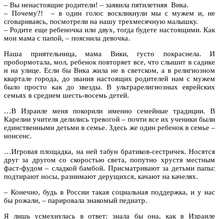
– Вы ненастоящие родители! – заявила пятилетняя Вика.
– Почему?! – в один голос воскликнули мы с мужем и, не
сговариваясь, посмотрели на нашу трехмесячную малышку.
– Родите еще ребеночка или двух, тогда будете настоящими. Как
мои мама с папой, – пояснила девочка.
Наша приятельница, мама Вики, густо покраснела. И
пробормотала, мол, ребенок повторяет все, что слышит в садике
и на улице. Если бы Вика жила не в светском, а в религиозном
квартале города, до звания настоящих родителей нам с мужем
было просто как до звезды. В ультрарелигиозных еврейских
семьях в среднем шесть-восемь детей.
…В Израиле меня покорили именно семейные традиции. В
Карелии учителя делились тревогой – почти все их ученики были
единственными детьми в семье. Здесь же один ребенок в семье –
нонсенс.
…Игровая площадка, на ней табун братиков-сестричек. Носятся
друг за другом со скоростью света, попутно хрустя местным
фаст-фудом – сладкой бамбой. Присматривают за детьми папы:
подтирают носы, разнимают дерущихся, качают на качелях.
– Конечно, будь в России такая социальная поддержка, и у нас
бы рожали, – парировала знакомый педиатр.
Я лишь усмехнулась в ответ: знала бы она, как в Израиле