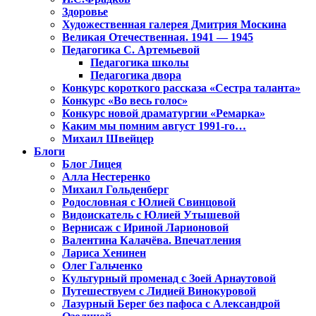
Здоровье
Художественная галерея Дмитрия Москина
Великая Отечественная. 1941 — 1945
Педагогика С. Артемьевой
Педагогика школы
Педагогика двора
Конкурс короткого рассказа «Сестра таланта»
Конкурс «Во весь голос»
Конкурс новой драматургии «Ремарка»
Каким мы помним август 1991-го…
Михаил Швейцер
Блоги
Блог Лицея
Алла Нестеренко
Михаил Гольденберг
Родословная с Юлией Свинцовой
Видоискатель с Юлией Утышевой
Вернисаж с Ириной Ларионовой
Валентина Калачёва. Впечатления
Лариса Хенинен
Олег Гальченко
Культурный променад с Зоей Арнаутовой
Путешествуем с Лидией Винокуровой
Лазурный Берег без пафоса с Александрой