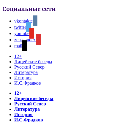
Социальные сети
vkontakte
twitter
youtube
zen-yandex
mail
12+
Лицейские беседы
Русский Север
Литература
История
И.С.Фрадков
12+
Лицейские беседы
Русский Север
Литература
История
И.С.Фрадков