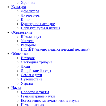
Хроника
Культура
Дом актёра
Литература
Кино
Культурное наследие
Парк культуры и чтения
Образование
Школа и вуз
Учитель
Реформы
ПОЛЁТ (научно-педагогический вестник)
Общество
История
Свободная трибуна
Люди
Лицейские беседы
Семья и дети
Путешествие
Утраты
Наука
Новости и факты
Гуманитарные науки
Естественно-математические науки
Наука в лицах