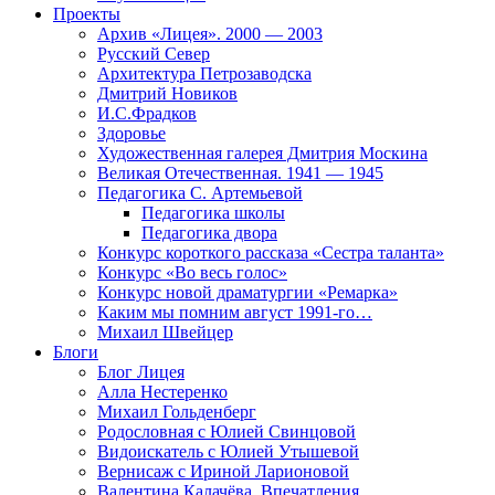
Проекты
Архив «Лицея». 2000 — 2003
Русский Север
Архитектура Петрозаводска
Дмитрий Новиков
И.С.Фрадков
Здоровье
Художественная галерея Дмитрия Москина
Великая Отечественная. 1941 — 1945
Педагогика С. Артемьевой
Педагогика школы
Педагогика двора
Конкурс короткого рассказа «Сестра таланта»
Конкурс «Во весь голос»
Конкурс новой драматургии «Ремарка»
Каким мы помним август 1991-го…
Михаил Швейцер
Блоги
Блог Лицея
Алла Нестеренко
Михаил Гольденберг
Родословная с Юлией Свинцовой
Видоискатель с Юлией Утышевой
Вернисаж с Ириной Ларионовой
Валентина Калачёва. Впечатления