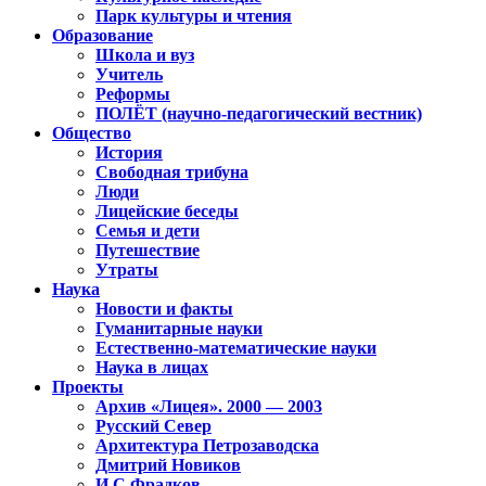
Парк культуры и чтения
Образование
Школа и вуз
Учитель
Реформы
ПОЛЁТ (научно-педагогический вестник)
Общество
История
Свободная трибуна
Люди
Лицейские беседы
Семья и дети
Путешествие
Утраты
Наука
Новости и факты
Гуманитарные науки
Естественно-математические науки
Наука в лицах
Проекты
Архив «Лицея». 2000 — 2003
Русский Север
Архитектура Петрозаводска
Дмитрий Новиков
И.С.Фрадков