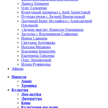
Лариса Хенинен
Олег Гальченко
Культурный променад с Зоей Арнаутовой
Путешествуем с Лидией Винокуровой
Лазурный Берег без пафоса с Александрой
Озолиной
«Задние мысли» Кирилла Олюшкина
Застолье с Владимиром Софиенко
Ирина Савкина
Светлана Артемьева
Наталья Мешкова
Владимир Берштейн
Екатерина Габалова
Олег Липовецкий
Илона Румянцева
Афиша
Новости
Анонс
Хроника
Культура
Дом актёра
Литература
Кино
Культурное наследие