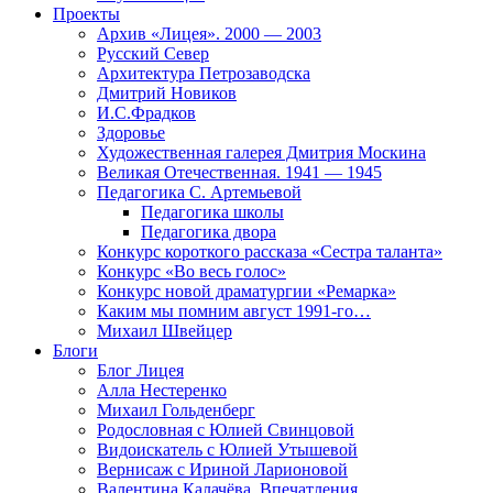
Проекты
Архив «Лицея». 2000 — 2003
Русский Север
Архитектура Петрозаводска
Дмитрий Новиков
И.С.Фрадков
Здоровье
Художественная галерея Дмитрия Москина
Великая Отечественная. 1941 — 1945
Педагогика С. Артемьевой
Педагогика школы
Педагогика двора
Конкурс короткого рассказа «Сестра таланта»
Конкурс «Во весь голос»
Конкурс новой драматургии «Ремарка»
Каким мы помним август 1991-го…
Михаил Швейцер
Блоги
Блог Лицея
Алла Нестеренко
Михаил Гольденберг
Родословная с Юлией Свинцовой
Видоискатель с Юлией Утышевой
Вернисаж с Ириной Ларионовой
Валентина Калачёва. Впечатления