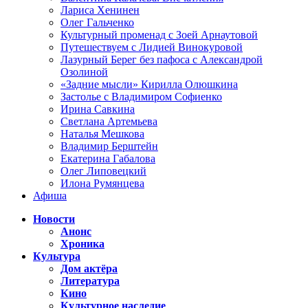
Лариса Хенинен
Олег Гальченко
Культурный променад с Зоей Арнаутовой
Путешествуем с Лидией Винокуровой
Лазурный Берег без пафоса с Александрой
Озолиной
«Задние мысли» Кирилла Олюшкина
Застолье с Владимиром Софиенко
Ирина Савкина
Светлана Артемьева
Наталья Мешкова
Владимир Берштейн
Екатерина Габалова
Олег Липовецкий
Илона Румянцева
Афиша
Новости
Анонс
Хроника
Культура
Дом актёра
Литература
Кино
Культурное наследие