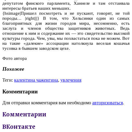
депутатом финского парламента, Ханнеле и там отстаивала
интересы братьев наших меньших.
{hsimage|Пришел посмотреть и не пускают, говорят, не той
породы… |right|||} В том, что Хельсинки один из самых
благоприятных для жизни городов мира, несомненно, есть
заслуга и членов общества защитников животных. Ведь
отношение к ним и содержание их — это свидетельство высокой
культуры города. Чем, увы, мы похвастаться пока не можем. Вот
на такие «далекие» ассоциации натолкнула веселая кошачья
тусовка в бывшем заводском цехе.
Фото автора
Похожее
Теги:
калентина чаженгина
,
увлечения
Комментарии
Для отправки комментария вам необходимо
авторизоваться
.
Комментарии
ВКонтакте