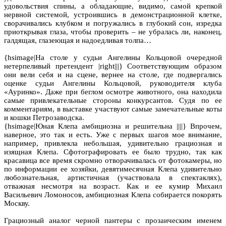
удовольствия спины, а обладающие, видимо, самой крепкой
нервной системой, устроившись в демонстрационной клетке,
сворачивались клубком и погружались в глубокий сон, изредка
приоткрывая глаза, чтобы проверить – не убралась ли, наконец,
галдящая, глазеющая и надоедливая толпа…
{hsimage|На столе у судьи Ангелины Кольцовой очередной
нетерпеливый претендент |right|||} Соответствующим образом
они вели себя и на сцене, вернее на столе, где подвергались
оценке судьи Ангелины Кольцовой, руководителя клуба
«Ауринко». Даже при беглом осмотре животного, она находила
самые привлекательные стороны конкурсантов. Судя по ее
комментариям, в выставке участвуют самые замечательные коты
и кошки Петрозаводска.
{hsimage|Юная Клепа амбициозна и решительна ||||} Впрочем,
наверное, это так и есть. Уже с первых шагов мое внимание,
например, привлекла небольшая, удивительно грациозная и
изящная Клепа. Сфотографировать ее было трудно, так как
красавица все время скромно отворачивалась от фотокамеры, но
по информации ее хозяйки, девятимесячная Клепа удивительно
любознательная, артистичная (участвовала в спектаклях),
отважная несмотря на возраст. Как и ее кумир Михаил
Васильевич Ломоносов, амбициозная Клепа собирается покорять
Москву.
Грациозный аналог черной пантеры с прозаическим именем