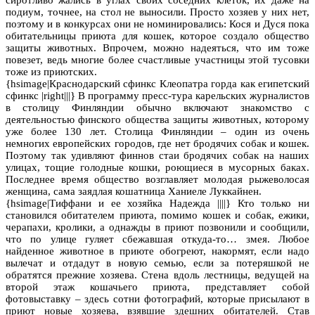
подиум, точнее, на стол не выносили. Просто хозяев у них нет,
поэтому и в конкурсах они не номинировались: Кося и Дуся пока
обитательницы приюта для кошек, которое создало общество
защиты животных. Впрочем, можно надеяться, что им тоже
повезет, ведь многие более счастливые участницы этой тусовки
тоже из приютских.
{hsimage|Краснодарский сфинкс Клеопатра горда как египетский
сфинкс |right|||} В программу пресс-тура карельских журналистов
в столицу Финляндии обычно включают знакомство с
деятельностью финского общества защиты животных, которому
уже более 130 лет. Столица Финляндии – один из очень
немногих европейских городов, где нет бродячих собак и кошек.
Поэтому так удивляют финнов стаи бродячих собак на наших
улицах, тощие голодные кошки, роющиеся в мусорных баках.
Последнее время общество возглавляет молодая рыжеволосая
женщина, сама заядлая кошатница Ханиеле Луккайнен.
{hsimage|Тиффани и ее хозяйка Надежда ||||} Кто только ни
становился обитателем приюта, помимо кошек и собак, ежики,
черапахи, кролики, а однажды в приют позвонили и сообщили,
что по улице гуляет сбежавшая откуда-то… змея. Любое
найденное животное в приюте обогреют, накормят, если надо
вылечат и отдадут в новую семью, если за потеряшкой не
обратятся прежние хозяева. Стена вдоль лестницы, ведущей на
второй этаж кошачьего приюта, представляет собой
фотовыставку – здесь сотни фотографий, которые присылают в
приют новые хозяева, взявшие здешних обитателей. Став