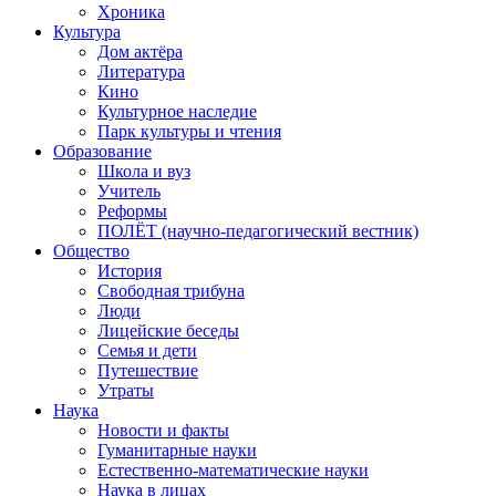
Хроника
Культура
Дом актёра
Литература
Кино
Культурное наследие
Парк культуры и чтения
Образование
Школа и вуз
Учитель
Реформы
ПОЛЁТ (научно-педагогический вестник)
Общество
История
Свободная трибуна
Люди
Лицейские беседы
Семья и дети
Путешествие
Утраты
Наука
Новости и факты
Гуманитарные науки
Естественно-математические науки
Наука в лицах