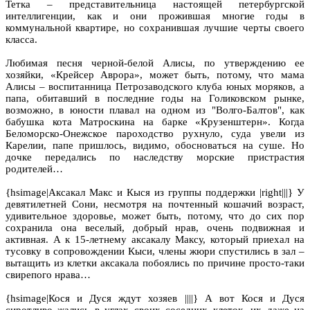
Тетка – представительница настоящей петербургской
интеллигенции, как и они прожившая многие годы в
коммунальной квартире, но сохранившая лучшие черты своего
класса.
Любимая песня черной-белой Алисы, по утверждению ее
хозяйки, «Крейсер Аврора», может быть, потому, что мама
Алисы – воспитанница Петрозаводского клуба юных моряков, а
папа, обитавший в последние годы на Голиковском рынке,
возможно, в юности плавал на одном из "Волго-Балтов", как
бабушка кота Матроскина на барке «Крузенштерн». Когда
Беломорско-Онежское пароходство рухнуло, суда увели из
Карелии, папе пришлось, видимо, обосноваться на суше. Но
дочке передались по наследству морские пристрастия
родителей…
{hsimage|Аксакал Макс и Кыся из группы поддержки |right|||} У
девятилетней Сони, несмотря на почтенный кошачий возраст,
удивительное здоровье, может быть, потому, что до сих пор
сохранила она веселый, добрый нрав, очень подвижная и
активная. А к 15-летнему аксакалу Максу, который приехал на
тусовку в сопровождении Кыси, члены жюри спустились в зал –
вытащить из клетки аксакала побоялись по причине просто-таки
свирепого нрава…
{hsimage|Кося и Дуся ждут хозяев ||||} А вот Кося и Дуся
сиротливо жались в углах своих соседних клеток, их даже на