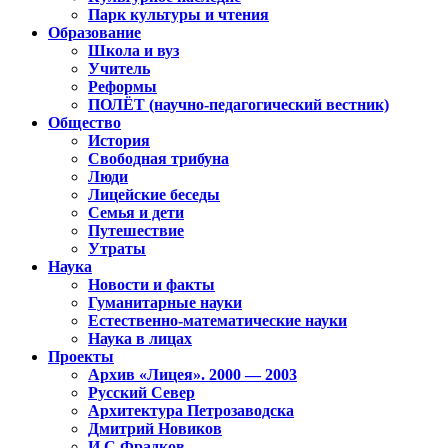
Парк культуры и чтения
Образование
Школа и вуз
Учитель
Реформы
ПОЛЁТ (научно-педагогический вестник)
Общество
История
Свободная трибуна
Люди
Лицейские беседы
Семья и дети
Путешествие
Утраты
Наука
Новости и факты
Гуманитарные науки
Естественно-математические науки
Наука в лицах
Проекты
Архив «Лицея». 2000 — 2003
Русский Север
Архитектура Петрозаводска
Дмитрий Новиков
И.С.Фрадков