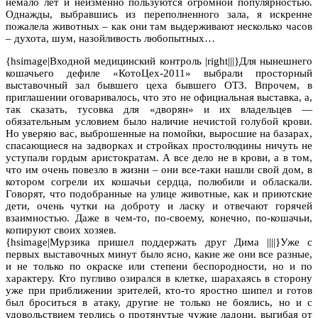
немало лет и неизменно пользуются огромной популярностью.
Однажды, выбравшись из переполненного зала, я искренне
пожалела животных – как они там выдерживают несколько часов
– духота, шум, назойливость любопытных…
{hsimage|Входной медицинский контроль |right|||}Для нынешнего
кошачьего дефиле «КотоЦех-2011» выбрали просторный
выставочный зал бывшего цеха бывшего ОТЗ. Впрочем, в
приглашении оговаривалось, что это не официальная выставка, а,
так сказать, тусовка для «дворян» и их владельцев —
обязательным условием было наличие нечистой голубой крови.
Но уверяю вас, выброшенные на помойки, выросшие на базарах,
спасающиеся на задворках и стройках простолюдины ничуть не
уступали гордым аристократам. А все дело не в крови, а в том,
что им очень повезло в жизни – они все-таки нашли свой дом, в
котором согрели их кошачьи сердца, полюбили и обласкали.
Говорят, что подобранные на улице животные, как и приютские
дети, очень чутки на доброту и ласку и отвечают горячей
взаимностью. Даже в чем-то, по-своему, конечно, по-кошачьи,
копируют своих хозяев.
{hsimage|Мурзика пришел поддержать друг Дима ||||}Уже с
первых выставочных минут было ясно, какие же они все разные,
и не только по окраске или степени беспородности, но и по
характеру. Кто пугливо озирался в клетке, шарахаясь в сторону
уже при приближении зрителей, кто-то яростно шипел и готов
был броситься в атаку, другие не только не боялись, но и с
удовольствием терлись о протянутые чужие ладони, выгибая от