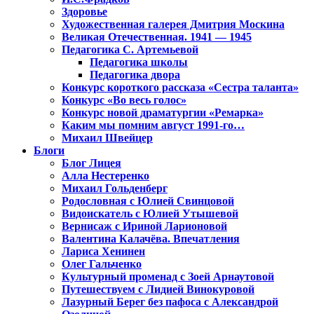
Здоровье
Художественная галерея Дмитрия Москина
Великая Отечественная. 1941 — 1945
Педагогика С. Артемьевой
Педагогика школы
Педагогика двора
Конкурс короткого рассказа «Сестра таланта»
Конкурс «Во весь голос»
Конкурс новой драматургии «Ремарка»
Каким мы помним август 1991-го…
Михаил Швейцер
Блоги
Блог Лицея
Алла Нестеренко
Михаил Гольденберг
Родословная с Юлией Свинцовой
Видоискатель с Юлией Утышевой
Вернисаж с Ириной Ларионовой
Валентина Калачёва. Впечатления
Лариса Хенинен
Олег Гальченко
Культурный променад с Зоей Арнаутовой
Путешествуем с Лидией Винокуровой
Лазурный Берег без пафоса с Александрой