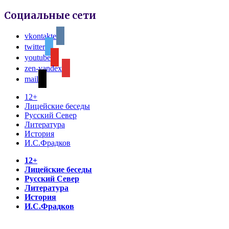
Социальные сети
vkontakte
twitter
youtube
zen-yandex
mail
12+
Лицейские беседы
Русский Север
Литература
История
И.С.Фрадков
12+
Лицейские беседы
Русский Север
Литература
История
И.С.Фрадков