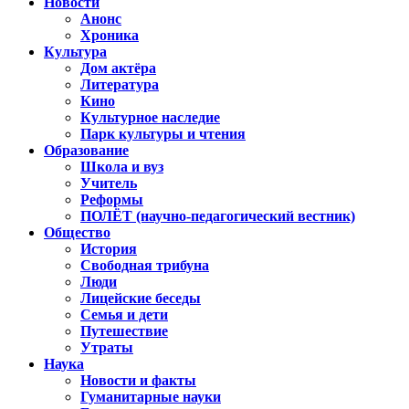
Новости
Анонс
Хроника
Культура
Дом актёра
Литература
Кино
Культурное наследие
Парк культуры и чтения
Образование
Школа и вуз
Учитель
Реформы
ПОЛЁТ (научно-педагогический вестник)
Общество
История
Свободная трибуна
Люди
Лицейские беседы
Семья и дети
Путешествие
Утраты
Наука
Новости и факты
Гуманитарные науки