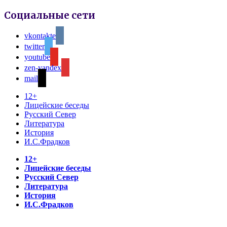
Социальные сети
vkontakte
twitter
youtube
zen-yandex
mail
12+
Лицейские беседы
Русский Север
Литература
История
И.С.Фрадков
12+
Лицейские беседы
Русский Север
Литература
История
И.С.Фрадков