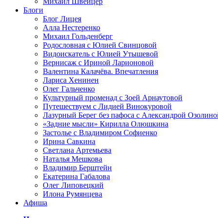
Михаил Швейцер
Блоги
Блог Лицея
Алла Нестеренко
Михаил Гольденберг
Родословная с Юлией Свинцовой
Видоискатель с Юлией Утышевой
Вернисаж с Ириной Ларионовой
Валентина Калачёва. Впечатления
Лариса Хенинен
Олег Гальченко
Культурный променад с Зоей Арнаутовой
Путешествуем с Лидией Винокуровой
Лазурный Берег без пафоса с Александрой Озолино
«Задние мысли» Кирилла Олюшкина
Застолье с Владимиром Софиенко
Ирина Савкина
Светлана Артемьева
Наталья Мешкова
Владимир Берштейн
Екатерина Габалова
Олег Липовецкий
Илона Румянцева
Афиша