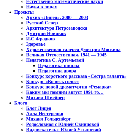
Естественно-математические науки
Наука в лицах
Проекты
Архив «Лицея». 2000 — 2003
Русский Север
Архитектура Петрозаводска
Дмитрий Новиков
И.С.Фрадков
Здоровье
Художественная галерея Дмитрия Москина
Великая Отечественная. 1941 — 1945
Педагогика С. Артемьевой
Педагогика школы
Педагогика двора
Конкурс короткого рассказа «Сестра таланта»
Конкурс «Во весь голос»
Конкурс новой драматургии «Ремарка»
Каким мы помним август 1991-го…
Михаил Швейцер
Блоги
Блог Лицея
Алла Нестеренко
Михаил Гольденберг
Родословная с Юлией Свинцовой
Видоискатель с Юлией Утышевой