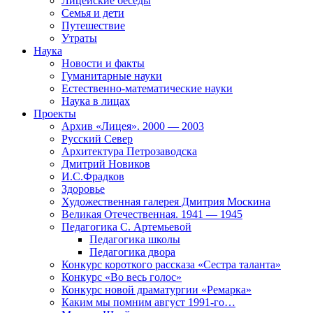
Лицейские беседы
Семья и дети
Путешествие
Утраты
Наука
Новости и факты
Гуманитарные науки
Естественно-математические науки
Наука в лицах
Проекты
Архив «Лицея». 2000 — 2003
Русский Север
Архитектура Петрозаводска
Дмитрий Новиков
И.С.Фрадков
Здоровье
Художественная галерея Дмитрия Москина
Великая Отечественная. 1941 — 1945
Педагогика С. Артемьевой
Педагогика школы
Педагогика двора
Конкурс короткого рассказа «Сестра таланта»
Конкурс «Во весь голос»
Конкурс новой драматургии «Ремарка»
Каким мы помним август 1991-го…