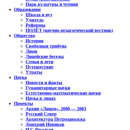
Парк культуры и чтения
Образование
Школа и вуз
Учитель
Реформы
ПОЛЁТ (научно-педагогический вестник)
Общество
История
Свободная трибуна
Люди
Лицейские беседы
Семья и дети
Путешествие
Утраты
Наука
Новости и факты
Гуманитарные науки
Естественно-математические науки
Наука в лицах
Проекты
Архив «Лицея». 2000 — 2003
Русский Север
Архитектура Петрозаводска
Дмитрий Новиков
И.С.Фрадков