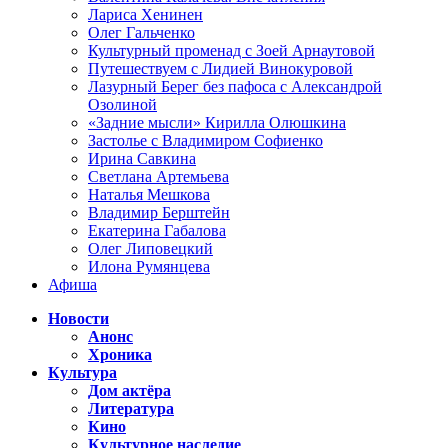
Лариса Хенинен
Олег Гальченко
Культурный променад с Зоей Арнаутовой
Путешествуем с Лидией Винокуровой
Лазурный Берег без пафоса с Александрой
Озолиной
«Задние мысли» Кирилла Олюшкина
Застолье с Владимиром Софиенко
Ирина Савкина
Светлана Артемьева
Наталья Мешкова
Владимир Берштейн
Екатерина Габалова
Олег Липовецкий
Илона Румянцева
Афиша
Новости
Анонс
Хроника
Культура
Дом актёра
Литература
Кино
Культурное наследие