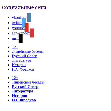
Социальные сети
vkontakte
twitter
youtube
zen-yandex
mail
12+
Лицейские беседы
Русский Север
Литература
История
И.С.Фрадков
12+
Лицейские беседы
Русский Север
Литература
История
И.С.Фрадков