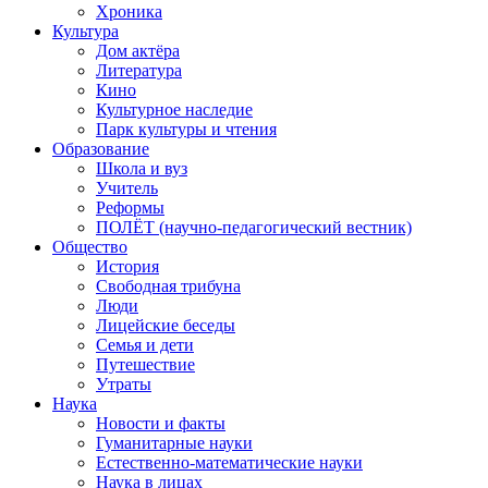
Хроника
Культура
Дом актёра
Литература
Кино
Культурное наследие
Парк культуры и чтения
Образование
Школа и вуз
Учитель
Реформы
ПОЛЁТ (научно-педагогический вестник)
Общество
История
Свободная трибуна
Люди
Лицейские беседы
Семья и дети
Путешествие
Утраты
Наука
Новости и факты
Гуманитарные науки
Естественно-математические науки
Наука в лицах