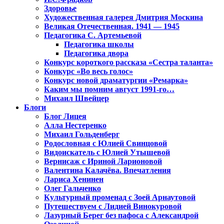
Здоровье
Художественная галерея Дмитрия Москина
Великая Отечественная. 1941 — 1945
Педагогика С. Артемьевой
Педагогика школы
Педагогика двора
Конкурс короткого рассказа «Сестра таланта»
Конкурс «Во весь голос»
Конкурс новой драматургии «Ремарка»
Каким мы помним август 1991-го…
Михаил Швейцер
Блоги
Блог Лицея
Алла Нестеренко
Михаил Гольденберг
Родословная с Юлией Свинцовой
Видоискатель с Юлией Утышевой
Вернисаж с Ириной Ларионовой
Валентина Калачёва. Впечатления
Лариса Хенинен
Олег Гальченко
Культурный променад с Зоей Арнаутовой
Путешествуем с Лидией Винокуровой
Лазурный Берег без пафоса с Александрой