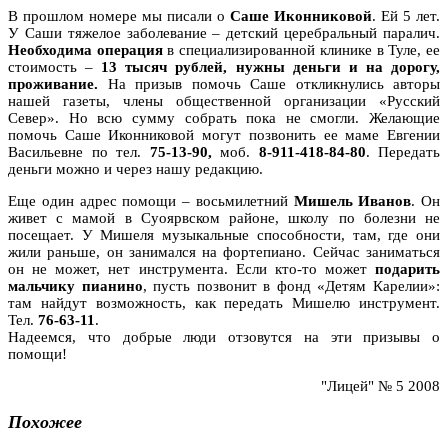
В прошлом номере мы писали о
Саше Иконниковой
. Ей 5 лет.
У Саши тяжелое заболевание – детский церебральный паралич.
Необходима операция
в специализированной клинике в Туле, ее
стоимость –
13 тысяч рублей, нужны деньги и на дорогу,
проживание.
На призыв помочь Саше откликнулись авторы
нашей газеты, члены общественной организации «Русский
Север». Но всю сумму собрать пока не смогли. Желающие
помочь Саше Иконниковой могут позвонить ее маме Евгении
Васильевне по тел.
75-13-90,
моб.
8-911-418-84-80
. Передать
деньги можно и через нашу редакцию.
Еще один адрес помощи – восьмилетний
Мишель Иванов
. Он
живет с мамой в Суоярвском районе, школу по болезни не
посещает. У Мишеля музыкальные способности, там, где они
жили раньше, он занимался на фортепиано. Сейчас заниматься
он не может, нет инструмента. Если кто-то может
подарить
мальчику пианино
, пусть позвонит в фонд «Детям Карелии»:
там найдут возможность, как передать Мишелю инструмент.
Тел.
76-63-11
.
Надеемся, что добрые люди отзовутся на эти призывы о
помощи!
"Лицей" № 5 2008
Похожее