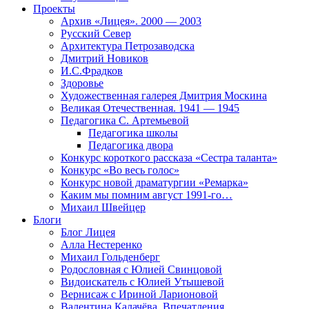
Проекты
Архив «Лицея». 2000 — 2003
Русский Север
Архитектура Петрозаводска
Дмитрий Новиков
И.С.Фрадков
Здоровье
Художественная галерея Дмитрия Москина
Великая Отечественная. 1941 — 1945
Педагогика С. Артемьевой
Педагогика школы
Педагогика двора
Конкурс короткого рассказа «Сестра таланта»
Конкурс «Во весь голос»
Конкурс новой драматургии «Ремарка»
Каким мы помним август 1991-го…
Михаил Швейцер
Блоги
Блог Лицея
Алла Нестеренко
Михаил Гольденберг
Родословная с Юлией Свинцовой
Видоискатель с Юлией Утышевой
Вернисаж с Ириной Ларионовой
Валентина Калачёва. Впечатления