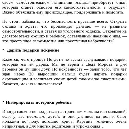
своем самостоятельном начинании малыш приобретет опыт,
который станет основой его самостоятельности в будущем.
Важно объяснять ему происходящее, поддерживать и помогать.
Не стоит забывать, что безопасность превыше всего. Открыть
окошко и ждать, что произойдет дальше, — не развитие
самостоятельности, а статья из уголовного кодекса. Открытое на
десятом этаже окошко и ребенок, оставленный наедине с ним, —
это преступное легкомыслие или преступная небрежность?
*
Дарить подарки искренне
Кажется, чего проще? Но дети не всегда заслуживают подарки,
которые мы им дарим. Мы не верим в Деда Мороза, а для
ребенка он лучший друг. Но искренность — залог того, что лет
эдак через 20 выросший малыш будет дарить подарки
окружающим и воспитает своих детей такими же счастливыми.
Кажется, можно и постараться!
*
Игнорировать истерики ребенка
Иногда сложно не поддаться настроениям малыша или малышей,
если у вас несколько детей, и они улеглись на пол и бьют
ножками по полу, истошно крича. Картина, конечно, очень
неприятная, а для многих родителей и угрожающая…