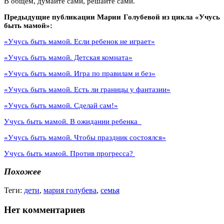
В общем, думайте сами, решайте сами.
Предыдущие публикации Марии Голубевой из цикла «Учусь
быть мамой»:
«Учусь быть мамой. Если ребенок не играет»
«Учусь быть мамой. Детская комната»
«Учусь быть мамой. Игра по правилам и без»
«Учусь быть мамой. Есть ли границы у фантазии»
«Учусь быть мамой. Сделай сам!»
Учусь быть мамой. В ожидании ребенка
«Учусь быть мамой. Чтобы праздник состоялся»
Учусь быть мамой. Против прогресса?
Похожее
Теги:
дети
,
мария голубева
,
семья
Нет комментариев