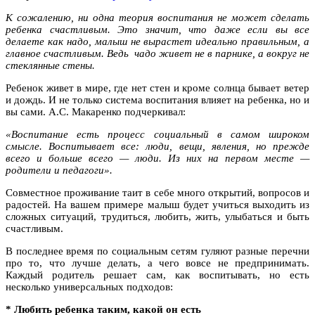
К сожалению, ни одна теория воспитания не может сделать
ребенка счастливым. Это значит, что даже если вы все
делаете как надо, малыш не вырастет идеально правильным, а
главное счастливым. Ведь чадо живет не в парнике, а вокруг не
стеклянные стены.
Ребенок живет в мире, где нет стен и кроме солнца бывает ветер
и дождь. И не только система воспитания влияет на ребенка, но и
вы сами. А.С. Макаренко подчеркивал:
«Воспитание есть процесс социальный в самом широком
смысле. Воспитывает все: люди, вещи, явления, но прежде
всего и больше всего — люди. Из них на первом месте —
родители и педагоги».
Совместное проживание таит в себе много открытий, вопросов и
радостей. На вашем примере малыш будет учиться выходить из
сложных ситуаций, трудиться, любить, жить, улыбаться и быть
счастливым.
В последнее время по социальным сетям гуляют разные перечни
про то, что лучше делать, а чего вовсе не предпринимать.
Каждый родитель решает сам, как воспитывать, но есть
несколько универсальных подходов:
*
Любить ребенка таким
,
какой он есть