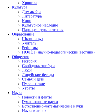
Хроника
Культура
Дом актёра
Литература
Кино
Культурное наследие
Парк культуры и чтения
Образование
Школа и вуз
Учитель
Реформы
ПОЛЁТ (научно-педагогический вестник)
Общество
История
Свободная трибуна
Люди
Лицейские беседы
Семья и дети
Путешествие
Утраты
Наука
Новости и факты
Гуманитарные науки
Естественно-математические науки
Наука в лицах