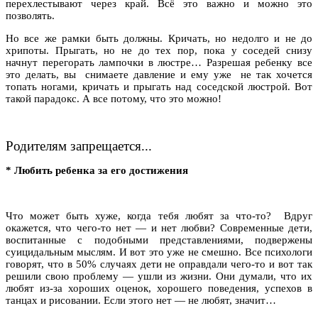
перехлестывают через край. Всё это важно и можно это
позволять.
Но все же рамки быть должны. Кричать, но недолго и не до
хрипоты. Прыгать, но не до тех пор, пока у соседей снизу
начнут перегорать лампочки в люстре… Разрешая ребенку все
это делать, вы снимаете давление и ему уже не так хочется
топать ногами, кричать и прыгать над соседской люстрой. Вот
такой парадокс. А все потому, что это можно!
Родителям запрещается.
..
*
Любить ребенка за его достижения
Что может быть хуже, когда тебя любят за что-то? Вдруг
окажется, что чего-то нет — и нет любви? Современные дети,
воспитанные с подобными представлениями, подвержены
суицидальным мыслям. И вот это уже не смешно. Все психологи
говорят, что в 50% случаях дети не оправдали чего-то и вот так
решили свою проблему — ушли из жизни. Они думали, что их
любят из-за хороших оценок, хорошего поведения, успехов в
танцах и рисовании. Если этого нет — не любят, значит…