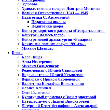
Здоровье
Художественная галерея Дмитрия Москина
Великая Отечественная. 1941 — 1945
Педагогика С. Артемьевой
Педагогика школы
Педагогика двора
Конкурс короткого рассказа «Сестра таланта»
Конкурс «Во весь голос»
Конкурс новой драматургии «Ремарка»
Каким мы помним август 1991-го…
Михаил Швейцер
Блоги
Блог Лицея
Алла Нестеренко
Михаил Гольденберг
Родословная с Юлией Свинцовой
Видоискатель с Юлией Утышевой
Вернисаж с Ириной Ларионовой
Валентина Калачёва. Впечатления
Лариса Хенинен
Олег Гальченко
Культурный променад с Зоей Арнаутовой
Путешествуем с Лидией Винокуровой
Лазурный Берег без пафоса с Александрой