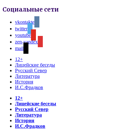
Социальные сети
vkontakte
twitter
youtube
zen-yandex
mail
12+
Лицейские беседы
Русский Север
Литература
История
И.С.Фрадков
12+
Лицейские беседы
Русский Север
Литература
История
И.С.Фрадков