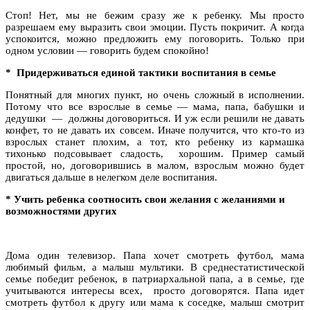
Стоп! Нет, мы не бежим сразу же к ребенку. Мы просто
разрешаем ему выразить свои эмоции. Пусть покричит. А когда
успокоится, можно предложить ему поговорить. Только при
одном условии — говорить будем спокойно!
*
Придерживаться единой тактики воспитания в семье
Понятный для многих пункт, но очень сложный в исполнении.
Потому что все взрослые в семье — мама, папа, бабушки и
дедушки — должны договориться. И уж если решили не давать
конфет, то не давать их совсем. Иначе получится, что кто-то из
взрослых станет плохим, а тот, кто ребенку из кармашка
тихонько подсовывает сладость, хорошим. Пример самый
простой, но, договорившись в малом, взрослым можно будет
двигаться дальше в нелегком деле воспитания.
*
Учить ребенка соотносить свои желания с желаниями и
возможностями других
Дома один телевизор. Папа хочет смотреть футбол, мама
любимый фильм, а малыш мультики. В среднестатистической
семье победит ребенок, в патриархальной папа, а в семье, где
учитываются интересы всех, просто договорятся. Папа идет
смотреть футбол к другу или мама к соседке, малыш смотрит