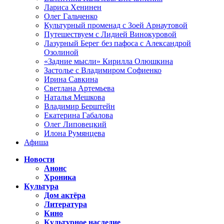
Лариса Хенинен
Олег Гальченко
Культурный променад с Зоей Арнаутовой
Путешествуем с Лидией Винокуровой
Лазурный Берег без пафоса с Александрой
Озолиной
«Задние мысли» Кирилла Олюшкина
Застолье с Владимиром Софиенко
Ирина Савкина
Светлана Артемьева
Наталья Мешкова
Владимир Берштейн
Екатерина Габалова
Олег Липовецкий
Илона Румянцева
Афиша
Новости
Анонс
Хроника
Культура
Дом актёра
Литература
Кино
Культурное наследие