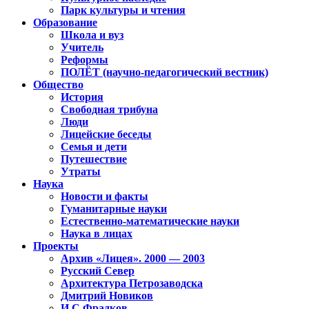
Парк культуры и чтения
Образование
Школа и вуз
Учитель
Реформы
ПОЛЁТ (научно-педагогический вестник)
Общество
История
Свободная трибуна
Люди
Лицейские беседы
Семья и дети
Путешествие
Утраты
Наука
Новости и факты
Гуманитарные науки
Естественно-математические науки
Наука в лицах
Проекты
Архив «Лицея». 2000 — 2003
Русский Север
Архитектура Петрозаводска
Дмитрий Новиков
И.С.Фрадков