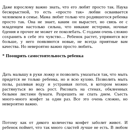
Даже взрослому важно знать, что его любят просто так. Наука
бескорыстной, то есть «просто так» любви осваивается
человеком в семье. Мама любит только что родившегося ребенка
просто так. Она не знает, каким он вырастет, но связь ее с
младенцем настолько сильна, что никакие истерики, ночные
бдения и прочее не может ее поколебать. С годами очень сложно
сохранить в себе это чувство… Ребенок растет, упрямится все
больше, у него появляются новые, не всегда приятные вам
качества. Но невероятно важно просто любить.
*
Поощрять самостоятельность ребенка
Дать малышу в руки ложку и позволить умазаться так, что мыть
придется не только ребенка, но и всю кухню. Позволить мыть
полы, разливая воду и устраивая потоп, в котором можно
растянуться во весь рост. Рисовать на стенах, обклеенных
белыми листами бумаги. Разрешить не спать днем. Съесть
много-много конфет за один раз. Все это очень сложно, но
невероятно важно.
Потому как от дикого количества конфет заболит живот. И
ребенок поймет, что так много сластей лучше не есть. В любом