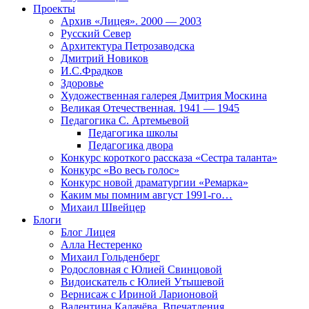
Проекты
Архив «Лицея». 2000 — 2003
Русский Север
Архитектура Петрозаводска
Дмитрий Новиков
И.С.Фрадков
Здоровье
Художественная галерея Дмитрия Москина
Великая Отечественная. 1941 — 1945
Педагогика С. Артемьевой
Педагогика школы
Педагогика двора
Конкурс короткого рассказа «Сестра таланта»
Конкурс «Во весь голос»
Конкурс новой драматургии «Ремарка»
Каким мы помним август 1991-го…
Михаил Швейцер
Блоги
Блог Лицея
Алла Нестеренко
Михаил Гольденберг
Родословная с Юлией Свинцовой
Видоискатель с Юлией Утышевой
Вернисаж с Ириной Ларионовой
Валентина Калачёва. Впечатления