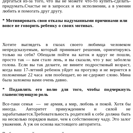
дергаться из-за того, что вы не можете что-то купить-сделать-
придумать.Счастье не в запросах и их исполнении, а в умении
любить и помогать друг другу.
*
Мотивировать свои отказы надуманными причинами или
вовсе не говорить ребенку о своих мотивах.
Хотите выглядеть в глазах своего любимца человеком
непредсказуемым, который принимает решения, ориентируясь
только на себя? Обещали пойти на каток и вдруг не пошли,
просто так — вам стало лень, и вы сказали, что у вас заболела
голова. Если вы так делаете, не вините подростковый возраст,
когда ваш 17-летний ребенок уйдет на прогулку и не вернется в
положенные 22 часа или пообещает, но не сдержит слово. Мина
была заложена вами очень давно.
*
Подавлять его волю для того, чтобы подчеркнуть
главенствующую роль
Все-таки семья — не армия, а мир, любовь и покой. Хотя бы
иногда. Авторитет принуждением и силой не
зарабатывается.Требовательность родителей к себе должна быть
на несколько порядков выше, чем к собственному чаду. Это залог
уважения. А уж он основа настоящего авторитета.