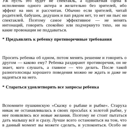
Уж пусть это будет не спектакль, а одноактная сцена в
исполнении одного актера и желательно без зрителей, ибо
эффект на них и рассчитан. Обычно если зрителей, читай
родителей, бабушек, дедушек и пап рядом нет, то нет ни пьес ни
спектаклей. Поэтому самое эффективное — не менять
интонаций, говорить спокойно или подчеркнуто тихо, ни на
какие провокации не поддаваться.
*
Предъявлять к ребенку противоречивые требования
Просить ребенка об одном, потом менять решение и говорить о
другом — каково ему? Ребенка раздирают противоречия, он не
знает, кого слушать, а главное — что делать. После такой
разноголосицы хорошего поведения можно не ждать и даже не
надеяться на него.
*
Стараться удовлетворять все запросы ребенка
Вспомните пушкинскую «Сказку о рыбаке и рыбке». Старуха
никак не останавливалась в своих просьбах к золотой рыбке, у
нее появлялись все новые желания. Поэтому не стоит пытаться
дать малышу всё и сразу. Лучше всего остановиться на том, что
в данный момент вы можете сделать, и успокоиться. Особо не