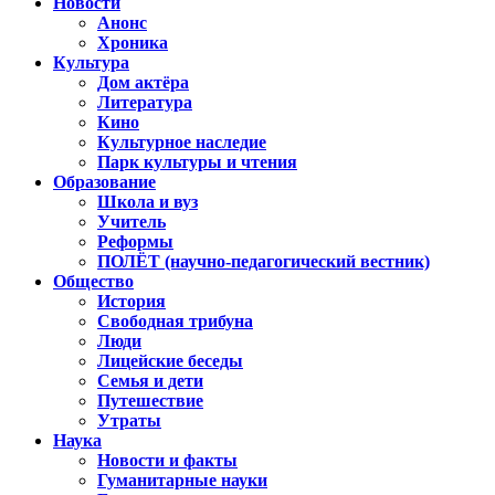
Новости
Анонс
Хроника
Культура
Дом актёра
Литература
Кино
Культурное наследие
Парк культуры и чтения
Образование
Школа и вуз
Учитель
Реформы
ПОЛЁТ (научно-педагогический вестник)
Общество
История
Свободная трибуна
Люди
Лицейские беседы
Семья и дети
Путешествие
Утраты
Наука
Новости и факты
Гуманитарные науки