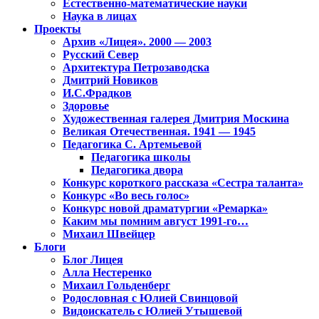
Естественно-математические науки
Наука в лицах
Проекты
Архив «Лицея». 2000 — 2003
Русский Север
Архитектура Петрозаводска
Дмитрий Новиков
И.С.Фрадков
Здоровье
Художественная галерея Дмитрия Москина
Великая Отечественная. 1941 — 1945
Педагогика С. Артемьевой
Педагогика школы
Педагогика двора
Конкурс короткого рассказа «Сестра таланта»
Конкурс «Во весь голос»
Конкурс новой драматургии «Ремарка»
Каким мы помним август 1991-го…
Михаил Швейцер
Блоги
Блог Лицея
Алла Нестеренко
Михаил Гольденберг
Родословная с Юлией Свинцовой
Видоискатель с Юлией Утышевой