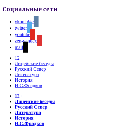
Социальные сети
vkontakte
twitter
youtube
zen-yandex
mail
12+
Лицейские беседы
Русский Север
Литература
История
И.С.Фрадков
12+
Лицейские беседы
Русский Север
Литература
История
И.С.Фрадков