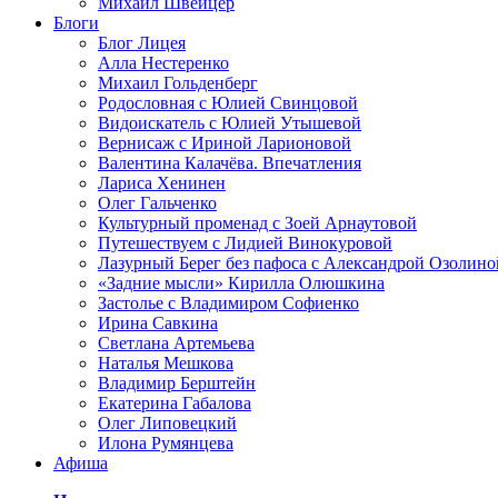
Михаил Швейцер
Блоги
Блог Лицея
Алла Нестеренко
Михаил Гольденберг
Родословная с Юлией Свинцовой
Видоискатель с Юлией Утышевой
Вернисаж с Ириной Ларионовой
Валентина Калачёва. Впечатления
Лариса Хенинен
Олег Гальченко
Культурный променад с Зоей Арнаутовой
Путешествуем с Лидией Винокуровой
Лазурный Берег без пафоса с Александрой Озолино
«Задние мысли» Кирилла Олюшкина
Застолье с Владимиром Софиенко
Ирина Савкина
Светлана Артемьева
Наталья Мешкова
Владимир Берштейн
Екатерина Габалова
Олег Липовецкий
Илона Румянцева
Афиша