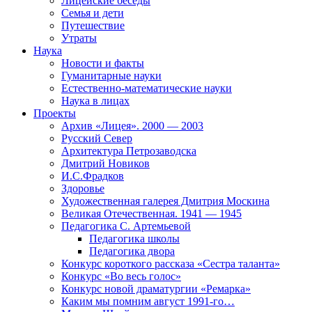
Лицейские беседы
Семья и дети
Путешествие
Утраты
Наука
Новости и факты
Гуманитарные науки
Естественно-математические науки
Наука в лицах
Проекты
Архив «Лицея». 2000 — 2003
Русский Север
Архитектура Петрозаводска
Дмитрий Новиков
И.С.Фрадков
Здоровье
Художественная галерея Дмитрия Москина
Великая Отечественная. 1941 — 1945
Педагогика С. Артемьевой
Педагогика школы
Педагогика двора
Конкурс короткого рассказа «Сестра таланта»
Конкурс «Во весь голос»
Конкурс новой драматургии «Ремарка»
Каким мы помним август 1991-го…