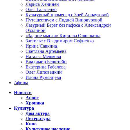
Лариса Хенинен
Олег Гальченко
Культурный променад с Зоей Арнаутовой
Путешествуем с Лидией Винокуровой
Лазурный Берег без пафоса с Александрой
Озолиной
«Задние мысли» Кирилла Олюшкина
Застолье с Владимиром Софиенко
Ирина Савкина
Светлана Артемьева
Наталья Мешкова
Владимир Берштейн
Екатерина Габалова
Олег Липовецкий
Илона Румянцева
Афиша
Новости
Анонс
Хроника
Культура
Дом актёра
Литература
Кино
Культурное наследие