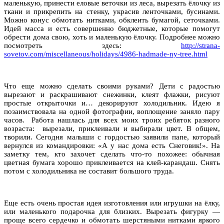
маленькую, принести еловые веточки из леса, вырезать ёлочку из
ткани и прикрепить на стенку, украсив ленточками, бусинами.
Можно конус обмотать нитками, обклеить бумагой, сеточками.
Идей масса и есть совершенно бюджетные, которые помогут
обрести дома свою, хоть и маленькую ёлочку. Подробнее можно
посмотреть здесь:
http://strana-
sovetov.com/miscellaneous/holidays/4986-hadmade-ny-tree.html
Что еще можно сделать своими руками? Дети с радостью
вырезают и раскрашивают снежинки, клеят флажки, рисуют
простые открыточки и… декорируют холодильник. Идею я
позаимствовала на одной фотографии, воплощение заняло пару
часов. Работа нашлась для всех моих троих ребяток разного
возраста: вырезали, приклеивали и выбирали цвет. В общем,
творили. Сегодня малыши с гордостью заявили папе, который
вернулся из командировки: «А у нас дома есть Снеговик!». На
заметку тем, кто захочет сделать что-то похожее: обычная
цветная бумага хорошо приклеивается на клей-карандаш. Снять
потом с холодильника не составит большого труда.
Еще есть очень простая идея изготовления или игрушки на ёлку,
или маленького подарочка для близких. Вырезать фигурку —
проще всего сердечко и обмотать шерстяными нитками яркого