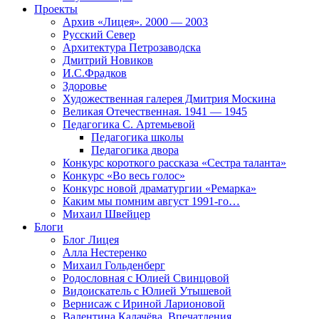
Проекты
Архив «Лицея». 2000 — 2003
Русский Север
Архитектура Петрозаводска
Дмитрий Новиков
И.С.Фрадков
Здоровье
Художественная галерея Дмитрия Москина
Великая Отечественная. 1941 — 1945
Педагогика С. Артемьевой
Педагогика школы
Педагогика двора
Конкурс короткого рассказа «Сестра таланта»
Конкурс «Во весь голос»
Конкурс новой драматургии «Ремарка»
Каким мы помним август 1991-го…
Михаил Швейцер
Блоги
Блог Лицея
Алла Нестеренко
Михаил Гольденберг
Родословная с Юлией Свинцовой
Видоискатель с Юлией Утышевой
Вернисаж с Ириной Ларионовой
Валентина Калачёва. Впечатления