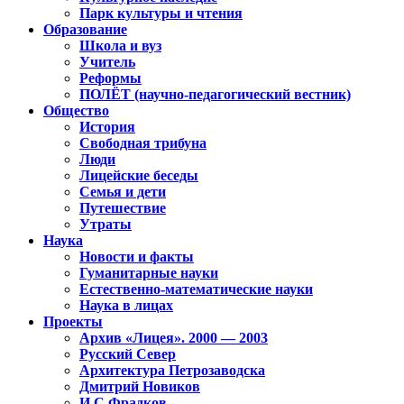
Парк культуры и чтения
Образование
Школа и вуз
Учитель
Реформы
ПОЛЁТ (научно-педагогический вестник)
Общество
История
Свободная трибуна
Люди
Лицейские беседы
Семья и дети
Путешествие
Утраты
Наука
Новости и факты
Гуманитарные науки
Естественно-математические науки
Наука в лицах
Проекты
Архив «Лицея». 2000 — 2003
Русский Север
Архитектура Петрозаводска
Дмитрий Новиков
И.С.Фрадков