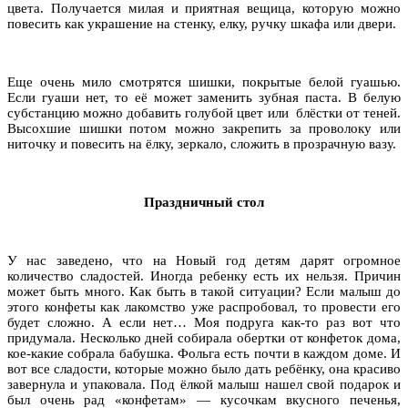
цвета. Получается милая и приятная вещица, которую можно
повесить как украшение на стенку, елку, ручку шкафа или двери.
Еще очень мило смотрятся шишки, покрытые белой гуашью.
Если гуаши нет, то её может заменить зубная паста. В белую
субстанцию можно добавить голубой цвет или блёстки от теней.
Высохшие шишки потом можно закрепить за проволоку или
ниточку и повесить на ёлку, зеркало, сложить в прозрачную вазу.
Праздничный стол
У нас заведено, что на Новый год детям дарят огромное
количество сладостей. Иногда ребенку есть их нельзя. Причин
может быть много. Как быть в такой ситуации? Если малыш до
этого конфеты как лакомство уже распробовал, то провести его
будет сложно. А если нет… Моя подруга как-то раз вот что
придумала. Несколько дней собирала обертки от конфеток дома,
кое-какие собрала бабушка. Фольга есть почти в каждом доме. И
вот все сладости, которые можно было дать ребёнку, она красиво
завернула и упаковала. Под ёлкой малыш нашел свой подарок и
был очень рад «конфетам» — кусочкам вкусного печенья,