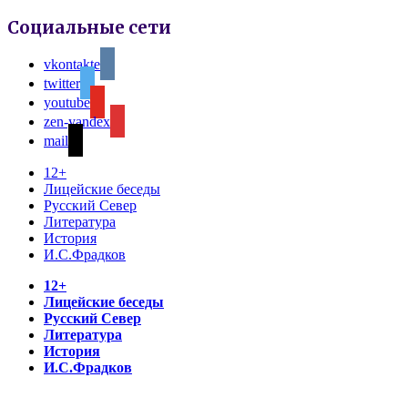
Социальные сети
vkontakte
twitter
youtube
zen-yandex
mail
12+
Лицейские беседы
Русский Север
Литература
История
И.С.Фрадков
12+
Лицейские беседы
Русский Север
Литература
История
И.С.Фрадков