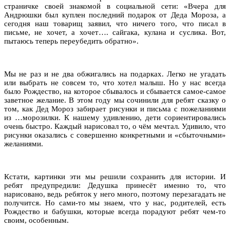
страничке своей знакомой в социальной сети: «Вчера для
Андрюшки был куплен последний подарок от Деда Мороза, а
сегодня наш товарищ заявил, что ничего того, что писал в
письме, не хочет, а хочет…. сайгака, кулана и суслика. Вот,
пытаюсь теперь переубедить обратно».
Мы не раз и не два обжигались на подарках. Легко не угадать
или выбрать не совсем то, что хотел малыш. Но у нас всегда
было Рождество, на которое сбывалось и сбывается самое-самое
заветное желание. В этом году мы сочинили для ребят сказку о
том, как Дед Мороз забирает рисунки и письма с пожеланиями
из …морозилки. К нашему удивлению, дети сориентировались
очень быстро. Каждый нарисовал то, о чём мечтал. Удивило, что
рисунки оказались с совершенно конкретными и «сбыточными»
желаниями.
Кстати, картинки эти мы решили сохранить для истории. И
ребят предупредили: Дедушка принесёт именно то, что
нарисовано, ведь ребяток у него много, поэтому перезагадать не
получится. Но сами-то мы знаем, что у нас, родителей, есть
Рождество и бабушки, которые всегда порадуют ребят чем-то
своим, особенным.