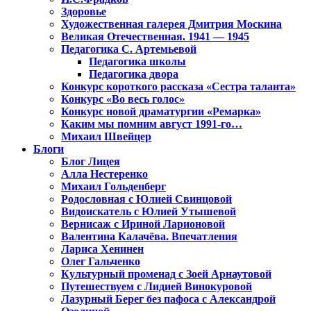
Здоровье
Художественная галерея Дмитрия Москина
Великая Отечественная. 1941 — 1945
Педагогика С. Артемьевой
Педагогика школы
Педагогика двора
Конкурс короткого рассказа «Сестра таланта»
Конкурс «Во весь голос»
Конкурс новой драматургии «Ремарка»
Каким мы помним август 1991-го…
Михаил Швейцер
Блоги
Блог Лицея
Алла Нестеренко
Михаил Гольденберг
Родословная с Юлией Свинцовой
Видоискатель с Юлией Утышевой
Вернисаж с Ириной Ларионовой
Валентина Калачёва. Впечатления
Лариса Хенинен
Олег Гальченко
Культурный променад с Зоей Арнаутовой
Путешествуем с Лидией Винокуровой
Лазурный Берег без пафоса с Александрой