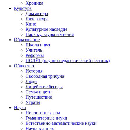
Хроника
Культура
Дом актёра
Литература
Кино
Культурное наследие
Парк культуры и чтения
Образование
Школа и вуз
Учитель
Реформы
ПОЛЁТ (научно-педагогический вестник)
Общество
История
Свободная трибуна
Люди
Лицейские беседы
Семья и дети
Путешествие
Утраты
Наука
Новости и факты
Гуманитарные науки
Естественно-математические науки
Наука в лицах