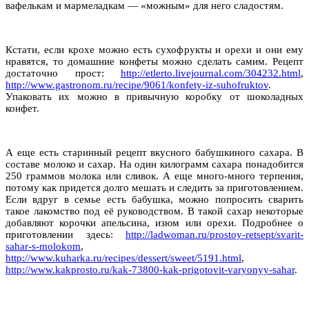
вафелькам и мармеладкам — «можным» для него сладостям.
Кстати, если крохе можно есть сухофрукты и орехи и они ему
нравятся, то домашние конфеты можно сделать самим. Рецепт
достаточно прост:
http://etlerto.livejournal.com/304232.html
,
http://www.gastronom.ru/recipe/9061/konfety-iz-suhofruktov
.
Упаковать их можно в привычную коробку от шоколадных
конфет.
А еще есть старинный рецепт вкусного бабушкиного сахара. В
составе молоко и сахар. На один килограмм сахара понадобится
250 граммов молока или сливок. А еще много-много терпения,
потому как придется долго мешать и следить за приготовлением.
Если вдруг в семье есть бабушка, можно попросить сварить
такое лакомство под её руководством. В такой сахар некоторые
добавляют корочки апельсина, изюм или орехи. Подробнее о
приготовлении здесь:
http://ladwoman.ru/prostoy-retsept/svarit-
sahar-s-molokom
,
http://www.kuharka.ru/recipes/dessert/sweet/5191.html
,
http://www.kakprosto.ru/kak-73800-kak-prigotovit-varyonyy-sahar
.