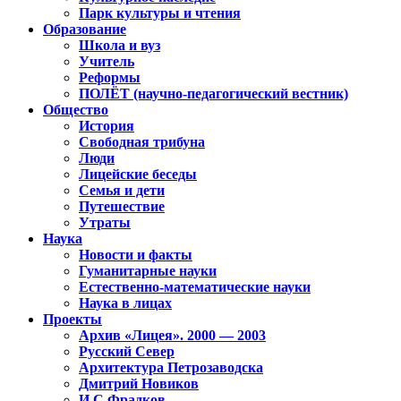
Парк культуры и чтения
Образование
Школа и вуз
Учитель
Реформы
ПОЛЁТ (научно-педагогический вестник)
Общество
История
Свободная трибуна
Люди
Лицейские беседы
Семья и дети
Путешествие
Утраты
Наука
Новости и факты
Гуманитарные науки
Естественно-математические науки
Наука в лицах
Проекты
Архив «Лицея». 2000 — 2003
Русский Север
Архитектура Петрозаводска
Дмитрий Новиков
И.С.Фрадков