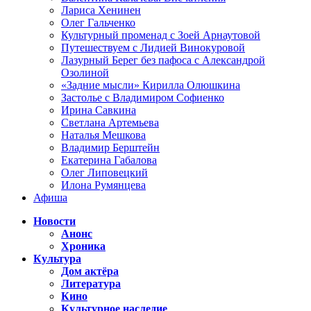
Лариса Хенинен
Олег Гальченко
Культурный променад с Зоей Арнаутовой
Путешествуем с Лидией Винокуровой
Лазурный Берег без пафоса с Александрой
Озолиной
«Задние мысли» Кирилла Олюшкина
Застолье с Владимиром Софиенко
Ирина Савкина
Светлана Артемьева
Наталья Мешкова
Владимир Берштейн
Екатерина Габалова
Олег Липовецкий
Илона Румянцева
Афиша
Новости
Анонс
Хроника
Культура
Дом актёра
Литература
Кино
Культурное наследие