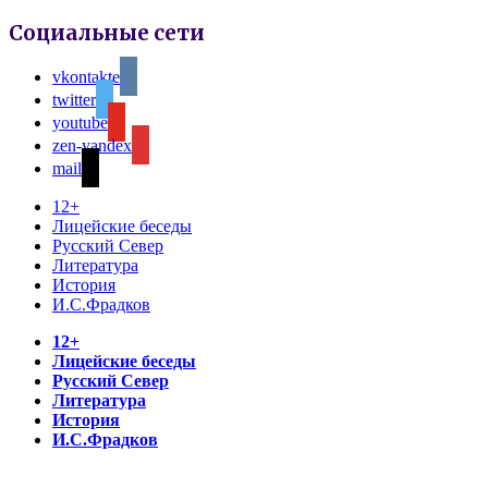
Социальные сети
vkontakte
twitter
youtube
zen-yandex
mail
12+
Лицейские беседы
Русский Север
Литература
История
И.С.Фрадков
12+
Лицейские беседы
Русский Север
Литература
История
И.С.Фрадков