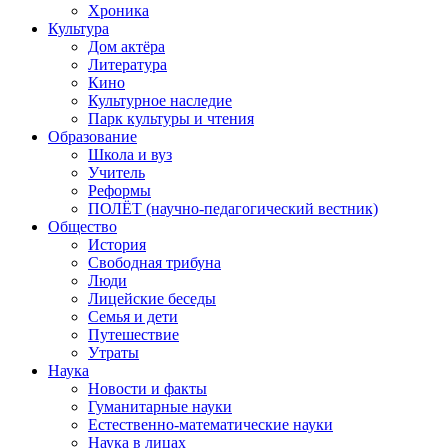
Хроника
Культура
Дом актёра
Литература
Кино
Культурное наследие
Парк культуры и чтения
Образование
Школа и вуз
Учитель
Реформы
ПОЛЁТ (научно-педагогический вестник)
Общество
История
Свободная трибуна
Люди
Лицейские беседы
Семья и дети
Путешествие
Утраты
Наука
Новости и факты
Гуманитарные науки
Естественно-математические науки
Наука в лицах