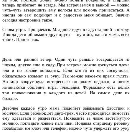
теперь прибегает не всегда. Мы встречаемся в ванной — можно
чуть-чуть взъерошить ему волосы или помочь причесаться. А
иногда он сам подойдет и с радостью меня обнимет. Значит,
сегодня настроение такое.
Снова утро. Прощаемся. Младшие идут в сад, старший в школу.
Иногда дети обнимают друг друга — ну и мы, папа и мама, всех
троих. Просто так.
День или ранний вечер. Один чуть раньше возвращается из
школы, другие еще в саду. При встрече можно коснуться плеча
или и по голове погладить. Если кто-то из них соскучился,
обязательно возьмет за руку. Так можно какое-то время гулять.
Но мир вокруг куда интереснее: он рядом
недолго
, а потом
начинаются общение, игра, площадка. Формально есть целых
три прикосновения у каждого из детей. На самом деле их
больше.
Девочке каждое утро мама помогает завязывать хвостики и
косички. Если ребенок лет двух-трех, часто приходится помогать
ему одеваться и раздеваться. Похвалите за ловко застегнутую
молнию, погладьте ловкие пальчики. Подавая старшему ребенку
позабытый им ключ или телефон, можно чуть удержать его руку