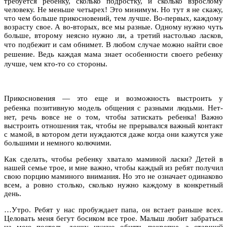
требуется ребенку, сколько подростку, и сколько взрослому
человеку. Не меньше четырех! Это минимум. Но тут я не скажу,
что чем больше прикосновений, тем лучше. Во-первых, каждому
возрасту свое. А во-вторых, все мы разные. Одному нужно чуть
больше, второму неясно нужно ли, а третий настолько ласков,
что подбежит и сам обнимет.
В любом случае можно найти свое
решение. Ведь каждая мама знает особенности своего ребенку
лучше, чем кто-то со стороны.
П
рикосновения — это еще и возможность
выстр
оить у
ребенка
позитивную модел
ь
общения с разными
людьми
. Нет-
нет, речь вовсе не о том, чтобы затискать ребенка! Важно
выстроить отношения так, чтобы не прерывался важный контакт
с мамой, в котором дети нуждаются даже когда они кажутся уже
большими и немного колючими.
Как сделать, чтобы ребенку хватало маминой ласки? Детей в
нашей семье трое, и мне важно, чтобы каждый из ребят получил
свою порцию маминого внимания. Но это не означает одинаково
всем, а ровно столько, сколько нужно каждому в конкретный
день.
…Утро. Ребят у нас пробуждает папа, он встает раньше всех.
Целовать меня бегут босиком все трое. Малыш любит забраться
на мою постель, дочку нужно обнять покрепче, а старший