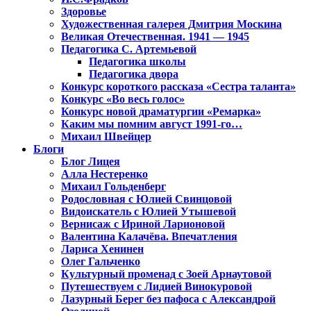
Здоровье
Художественная галерея Дмитрия Москина
Великая Отечественная. 1941 — 1945
Педагогика С. Артемьевой
Педагогика школы
Педагогика двора
Конкурс короткого рассказа «Сестра таланта»
Конкурс «Во весь голос»
Конкурс новой драматургии «Ремарка»
Каким мы помним август 1991-го…
Михаил Швейцер
Блоги
Блог Лицея
Алла Нестеренко
Михаил Гольденберг
Родословная с Юлией Свинцовой
Видоискатель с Юлией Утышевой
Вернисаж с Ириной Ларионовой
Валентина Калачёва. Впечатления
Лариса Хенинен
Олег Гальченко
Культурный променад с Зоей Арнаутовой
Путешествуем с Лидией Винокуровой
Лазурный Берег без пафоса с Александрой