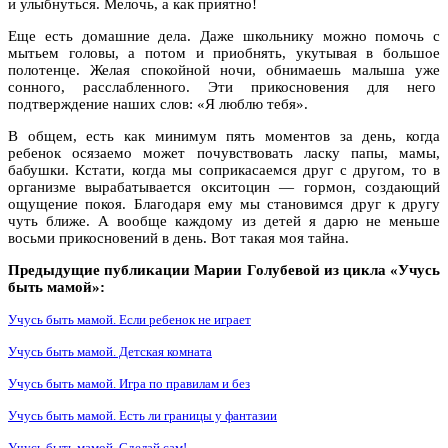
и улыбнуться. Мелочь, а как приятно!
Еще есть домашние дела. Даже школьнику можно помочь с
мытьем головы, а потом и приобнять, укутывая в большое
полотенце. Желая спокойной ночи, обнимаешь малыша уже
сонного, расслабленного. Эти прикосновения для него
подтверждение наших слов: «Я люблю тебя».
В общем, есть как минимум пять моментов за день, когда
ребенок осязаемо может почувствовать ласку папы, мамы,
бабушки. Кстати, когда мы соприкасаемся друг с другом, то в
организме вырабатывается окситоцин — гормон, создающий
ощущение покоя. Благодаря ему мы становимся друг к другу
чуть ближе. А вообще каждому из детей я дарю не меньше
восьми прикосновений в день. Вот такая моя тайна.
Предыдущие публикации Марии Голубевой из цикла «Учусь
быть мамой»:
Учусь быть мамой. Если ребенок не играет
Учусь быть мамой. Детская комната
Учусь быть мамой. Игра по правилам и без
Учусь быть мамой. Есть ли границы у фантазии
Учусь быть мамой. Сделай сам!