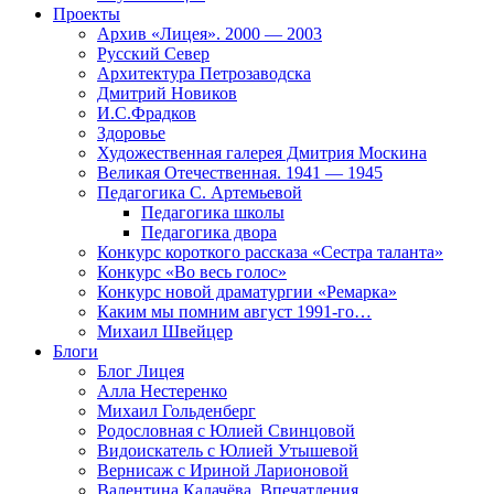
Проекты
Архив «Лицея». 2000 — 2003
Русский Север
Архитектура Петрозаводска
Дмитрий Новиков
И.С.Фрадков
Здоровье
Художественная галерея Дмитрия Москина
Великая Отечественная. 1941 — 1945
Педагогика С. Артемьевой
Педагогика школы
Педагогика двора
Конкурс короткого рассказа «Сестра таланта»
Конкурс «Во весь голос»
Конкурс новой драматургии «Ремарка»
Каким мы помним август 1991-го…
Михаил Швейцер
Блоги
Блог Лицея
Алла Нестеренко
Михаил Гольденберг
Родословная с Юлией Свинцовой
Видоискатель с Юлией Утышевой
Вернисаж с Ириной Ларионовой
Валентина Калачёва. Впечатления