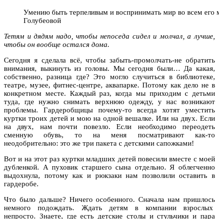
Умению быть терпеливым и воспринимать мир во всем его 
Голубеовой
Тетям и дядям надо, чтобы непоседа сидел и молчал, а лучше,
чтобы он вообще остался дома.
Сегодня я сделала всё, чтобы забыть-промолчать-не обратить
внимания, выкинуть из головы. Мы сегодня были… Да какая,
собственно, разница где? Это могло случиться в библиотеке,
театре, музее, фитнес-центре, аквапарке. Потому как дело не в
конкретном месте. Каждый раз, когда мы приходим с детьми
туда, где нужно снимать верхнюю одежду, у нас возникают
проблемы. Гардеробщицы почему-то всегда хотят уместить
куртки троих детей и мою на одной вешалке. Или на двух. Если
на двух, нам почти повезло. Если
необходимо
переодеть
сменную обувь, то
на меня
посматривают как-то
неодобрительно: это же три пакета с
детскими
сапожками!
Вот и на этот раз куртки младших детей повесили вместе с моей
дубленкой. А пуховик старшего сына отдельно. Я облегченно
выдохнула, потому как и рюкзаки нам позволили оставить в
гардеробе.
Что было дальше? Ничего особенного. Сначала нам пришлось
немного подождать. Ждать детям в компании взрослых
непросто. Знаете, где есть детские столы и стульчики и пара