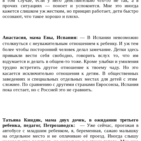
в том случае, если у него действительно что-то не так, а в
прочих ситуациях — поноет и успокоится. Мне это иногда
кажется слишком уж жестким, но принцип работает, дети быстро
осознают, что такое хорошо и плохо.
Анастасия, мама Евы, Испания:
—
В Испании невозможно
столкнуться с неуважительным отношением к ребенку. И уж тем
более чтобы посторонний человек делал замечание. Детки здесь
привыкли вести себя свободно, говорить вслух то, что им
вздумается и делать в общем-то тоже. Кроме улыбки и умиления
трудно встретить другое отношение к твоему чаду. Но это
касается исключительно отношения к детям.
В общественных
заведениях и специальных отдельных местах для детей с этим
сложнее. По сравнению с другими странами Евросоюза, Испания
пока отстает, но с Россией это не сравнить.
Татьяна Киндяк, мама двух дочек, в ожидании третьего
ребенка, педагог, Петрозаводск:
— Уже сейчас, проезжая в
автобусе с младшим ребенком, я, беременная, сажаю малышку
на отдельное место и не оплачиваю её проезд. Иногда слышу