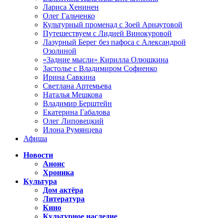
Лариса Хенинен
Олег Гальченко
Культурный променад с Зоей Арнаутовой
Путешествуем с Лидией Винокуровой
Лазурный Берег без пафоса с Александрой
Озолиной
«Задние мысли» Кирилла Олюшкина
Застолье с Владимиром Софиенко
Ирина Савкина
Светлана Артемьева
Наталья Мешкова
Владимир Берштейн
Екатерина Габалова
Олег Липовецкий
Илона Румянцева
Афиша
Новости
Анонс
Хроника
Культура
Дом актёра
Литература
Кино
Культурное наследие