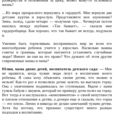
развернутая и положенная за щеку, может кому-то осложнить
жизнь?
…Из мира прекрасного вернулись в гардероб. Мне вернули две
детские куртки и взрослую. Представляете мое изумление?
Зима, холод, сдали четыре — получили три… Четвертая потом
нашлась между шубами. «
Так бывает», — сказала мне
гардеробщица.
Как хорошо, что так бывает не всегда, подумала
я.
Умению быть терпеливым, воспринимать мир во всем его
многообразии ребенок учится у взрослых. Насколько важны
советы и границы, которые пытаются установить случайные
люди? Имеют ли они на это право? Что думают об этом другие
современные мамы и папы?
Юлия, мама двоих детей, воспитатель детского сада: —
Мне
не нравится, когда чужие люди лезут в воспитание моего
ребенка. Я сама хочу объяснять своим детям, что можно и
нельзя! Как-то раз я позволила дочке залезть на высокую горку.
Она с увлечением поднималась по ступенькам. Рядом с нами
гуляла бабуля с внуком, который по примеру дочи полез на горку.
Вот тогда я и наслушалась «комплиментов» о своей непутевости
и плохом отношении к детям, а дочери еще и сказали, что горка
— это плохо. Лично я никогда не делаю замечаний чужим детям.
Хотя бы потому, что признаю: существует много разных
подходов к воспитанию.