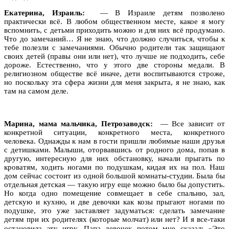
Екатерина, Израиль:
— В Израиле детям позволено
практически всё. В любом общественном месте, какое я могу
вспомнить, с детьми приходить можно и для них всё продумано.
Что до замечаний… Я не знаю, что должно случиться, чтобы к
тебе полезли с замечаниями. Обычно родители так защищают
своих детей (правы они или нет), что лучше не подходить, себе
дороже. Естественно, что у этого две стороны медали. В
религиозном обществе всё иначе, дети воспитываются строже,
но поскольку эта сфера жизни для меня закрыта, я не знаю, как
там на самом деле.
Марина, мама мальчика, Петрозаводск:
— Все зависит от
конкретной ситуации, конкретного места, конкретного
человека. Однажды к нам в гости пришли любимые наши друзья
с детишками. Малыши, оторвавшись от родного дома, попав в
другую, интересную для них обстановку, начали прыгать по
кроватям, ходить ногами по подушкам, кидая их на пол. Наш
дом сейчас состоит из одной большой комнаты-студии. Была бы
отдельная детская — такую игру еще можно было бы допустить.
Но когда одно помещение совмещает в себе спальню, зал,
детскую и кухню, и две девочки как козы прыгают ногами по
подушке, это уже заставляет задуматься: сделать замечание
детям при их родителях (которые молчат) или нет? И я все-таки
остановила эту игру. Папа девочек потом мне сказал: «
Это