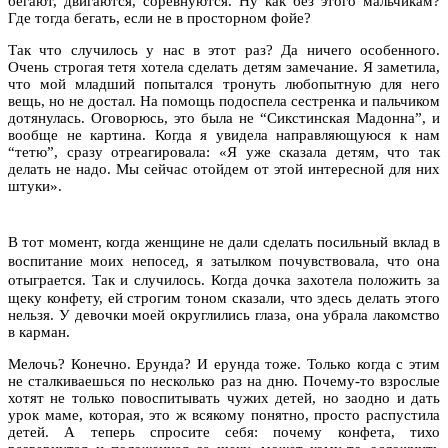
бегают, двигаются, соревнуются. Ну как без этого мальчикам?
Где тогда бегать, если не в просторном фойе?
Так что случилось у нас в этот раз? Да ничего особенного.
Очень строгая тетя хотела сделать детям замечание. Я заметила,
что мой младший попытался тронуть любопытную для него
вещь, но не достал. На помощь подоспела сестренка и пальчиком
дотянулась. Оговорюсь, это была не “Сикстинская Мадонна”, и
вообще не картина. Когда я увидела направляющуюся к нам
“тетю”, сразу отреагировала: «Я уже сказала детям, что так
делать не надо. Мы сейчас отойдем от этой интересной для них
штуки».
В тот момент, когда женщине не дали сделать посильный вклад в
воспитание моих непосед, я затылком почувствовала, что она
отыграется.
Так и случилось. Когда дочка захотела положить за
щеку конфету, ей строгим тоном сказали, что здесь делать этого
нельзя. У девочки моей округлились глаза, она убрала лакомство
в карман.
Мелочь? Конечно. Ерунда? И ерунда тоже. Только когда с этим
не сталкиваешься по несколько раз на дню. Почему-то взрослые
хотят не только повоспитывать чужих детей, но заодно и дать
урок маме, которая, это ж всякому понятно, просто распустила
детей. А теперь спросите себя: почему конфета, тихо