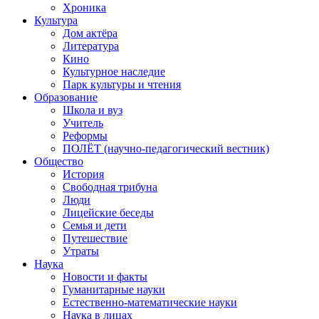
Хроника
Культура
Дом актёра
Литература
Кино
Культурное наследие
Парк культуры и чтения
Образование
Школа и вуз
Учитель
Реформы
ПОЛЁТ (научно-педагогический вестник)
Общество
История
Свободная трибуна
Люди
Лицейские беседы
Семья и дети
Путешествие
Утраты
Наука
Новости и факты
Гуманитарные науки
Естественно-математические науки
Наука в лицах