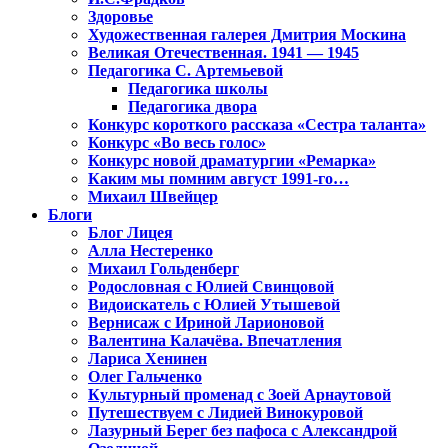
Здоровье
Художественная галерея Дмитрия Москина
Великая Отечественная. 1941 — 1945
Педагогика С. Артемьевой
Педагогика школы
Педагогика двора
Конкурс короткого рассказа «Сестра таланта»
Конкурс «Во весь голос»
Конкурс новой драматургии «Ремарка»
Каким мы помним август 1991-го…
Михаил Швейцер
Блоги
Блог Лицея
Алла Нестеренко
Михаил Гольденберг
Родословная с Юлией Свинцовой
Видоискатель с Юлией Утышевой
Вернисаж с Ириной Ларионовой
Валентина Калачёва. Впечатления
Лариса Хенинен
Олег Гальченко
Культурный променад с Зоей Арнаутовой
Путешествуем с Лидией Винокуровой
Лазурный Берег без пафоса с Александрой