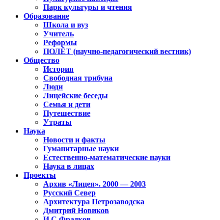
Парк культуры и чтения
Образование
Школа и вуз
Учитель
Реформы
ПОЛЁТ (научно-педагогический вестник)
Общество
История
Свободная трибуна
Люди
Лицейские беседы
Семья и дети
Путешествие
Утраты
Наука
Новости и факты
Гуманитарные науки
Естественно-математические науки
Наука в лицах
Проекты
Архив «Лицея». 2000 — 2003
Русский Север
Архитектура Петрозаводска
Дмитрий Новиков
И.С.Фрадков