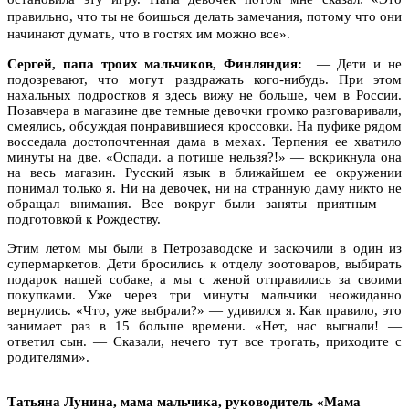
правильно, что ты не боишься делать замечания, потому что они
начинают думать, что в гостях им можно все
»
.
Сергей, папа троих мальчиков, Финляндия:
— Дети и не
подозревают, что могут раздражать кого-нибудь. При этом
нахальных подростков я здесь вижу не больше, чем в России.
Позавчера в магазине две темные девочки громко разговаривали,
смеялись, обсуждая понравившиеся кроссовки. На пуфике рядом
восседала достопочтенная дама в мехах. Терпения ее хватило
минуты на две. «Оспади. а потише нельзя?!» — вскрикнула она
на весь магазин. Русский язык в ближайшем ее окружении
понимал только я. Ни на девочек, ни на странную даму никто не
обращал внимания. Все вокруг были заняты приятным —
подготовкой к Рождеству.
Этим летом мы были в Петрозаводске и заскочили в один из
супермаркетов. Дети бросились к отделу зоотоваров, выбирать
подарок нашей собаке, а мы с женой отправились за своими
покупками. Уже через три минуты мальчики неожиданно
вернулись. «Что, уже выбрали?» — удивился я. Как правило, это
занимает раз в 15 больше времени. «Нет, нас выгнали! —
ответил сын. — Сказали, нечего тут все трогать, приходите с
родителями».
Татьяна Лунина, мама мальчика, руководитель «Мама