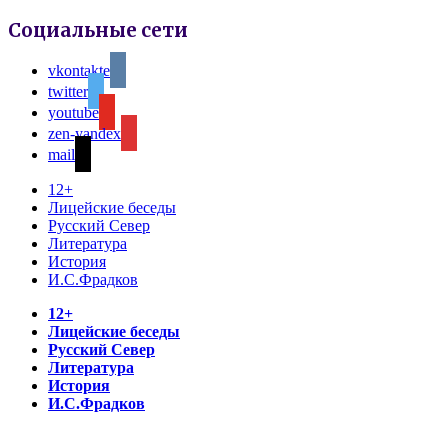
Социальные сети
vkontakte
twitter
youtube
zen-yandex
mail
12+
Лицейские беседы
Русский Север
Литература
История
И.С.Фрадков
12+
Лицейские беседы
Русский Север
Литература
История
И.С.Фрадков