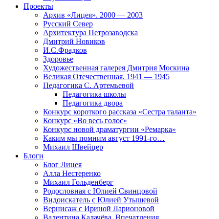
Проекты
Архив «Лицея». 2000 — 2003
Русский Север
Архитектура Петрозаводска
Дмитрий Новиков
И.С.Фрадков
Здоровье
Художественная галерея Дмитрия Москина
Великая Отечественная. 1941 — 1945
Педагогика С. Артемьевой
Педагогика школы
Педагогика двора
Конкурс короткого рассказа «Сестра таланта»
Конкурс «Во весь голос»
Конкурс новой драматургии «Ремарка»
Каким мы помним август 1991-го…
Михаил Швейцер
Блоги
Блог Лицея
Алла Нестеренко
Михаил Гольденберг
Родословная с Юлией Свинцовой
Видоискатель с Юлией Утышевой
Вернисаж с Ириной Ларионовой
Валентина Калачёва. Впечатления