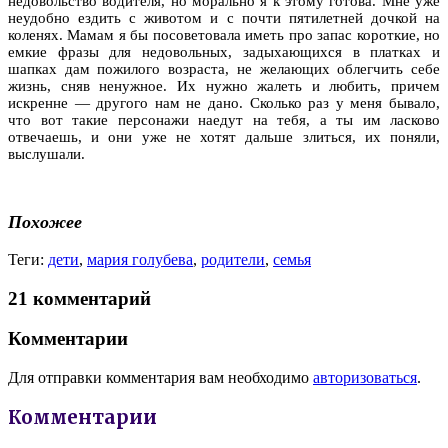
недовольство водителя, но морально я к этому готова. Мне уже
неудобно ездить с животом и с почти пятилетней дочкой на
коленях. Мамам я бы посоветовала иметь про запас короткие, но
емкие фразы для недовольных, задыхающихся в платках и
шапках дам пожилого возраста, не желающих облегчить себе
жизнь, сняв ненужное. Их нужно жалеть и любить, причем
искренне — другого нам не дано. Сколько раз у меня бывало,
что вот такие персонажи наедут на тебя, а ты им ласково
отвечаешь, и они уже не хотят дальше злиться, их поняли,
выслушали.
Похожее
Теги:
дети
,
мария голубева
,
родители
,
семья
21 комментарий
Комментарии
Для отправки комментария вам необходимо
авторизоваться
.
Комментарии