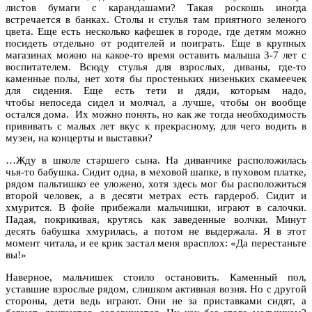
листов бумаги с карандашами? Такая роскошь иногда
встречается в банках. Столы и стулья там приятного зеленого
цвета. Еще есть несколько кафешек в городе, где детям можно
посидеть отдельно от родителей и поиграть. Еще в крупных
магазинах можно на какое-то время оставить малыша 3-7 лет с
воспитателем. Всюду стулья для взрослых, диваны, где-то
каменные полы, нет хотя бы простеньких низеньких скамеечек
для сидения. Еще есть тети и дяди, которым надо,
чтобы непоседа сидел и молчал, а лучше, чтобы он вообще
остался дома. Их можно понять, но как же тогда необходимость
прививать с малых лет вкус к прекрасному, для чего водить в
музеи, на концерты и выставки?
…Жду в школе старшего сына. На диванчике расположилась
чья-то бабушка. Сидит одна, в меховой шапке, в пуховом платке,
рядом пальтишко ее уложено, хотя здесь мог бы расположиться
второй человек, а в десяти метрах есть гардероб. Сидит и
хмурится. В фойе прибежали мальчишки, играют в салочки.
Падая, покрикивая, крутясь как заведенные волчки. Минут
десять бабушка хмурилась, а потом не выдержала. Я в этот
момент читала, и ее крик застал меня врасплох: «Да перестаньте
вы!»
Наверное, мальчишек стоило остановить. Каменный пол,
уставшие взрослые рядом, слишком активная возня. Но с другой
стороны, дети ведь играют. Они не за приставками сидят, а