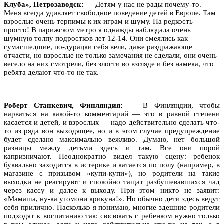
Клуба», Петрозаводск:
—
Детям у нас не рады почему-то.
Меня всегда удивляет свободное поведение детей в Европе. Там
взрослые очень терпимы к их играм и шуму. На редкость
просто! В парижском метро я однажды наблюдала очень
шумную толпу подростков лет 12-14. Они смеялись как
сумасшедшие, по-дурацки себя вели, даже раздражающе
отчасти, но взрослые не только замечания не сделали, они очень
весело на них смотрели, без злости во взгляде и без намека, что
ребята делают что-то не так.
Роберт Станкевич, Финляндия:
—
В Финляндии
, чтобы
нарваться на какой-то комментарий — это в равной степени
касается и детей, и взрослых — надо действительно сделать что-
то из ряда вон выходящее, но и в этом случае предупреждение
будет сделано максимально вежливо.
Думаю, нет большой
разницы между детьми здесь и там. Все они порой
капризничают. Неоднократно видел такую сцену: ребенок
буквально заходится в истерике и катается по полу (например, в
магазине с призывом «купи-купи»), но родители на такие
выходки не реагируют и спокойно тащат разбушевавшихся чад
через кассу и далее к выходу. При этом никто не заявит:
«Мамаша, ну-ка угомони крикуна!». Но обычно дети здесь ведут
себя прилично.
Насколько я понимаю, многие здешние родители
подходят к воспитанию так: сюсюкать с ребенком нужно только