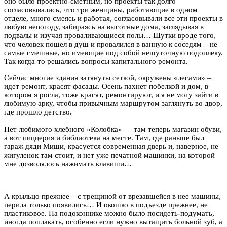
оно было проектно-сметным, но проекты так долго
согласовывались, что три женщины, работающие в одном
отделе, много смеясь и работая, согласовывали все эти проекты в
любую непогоду, забираясь на высотные дома, заглядывая в
подвалы и изучая проваливающиеся полы… Шутки вроде того,
что человек пошел в душ и провалился в ванную к соседям – не
самые смешные, но имеющие под собой нешуточную подоплеку.
Так когда-то решались вопросы капитального ремонта.
Сейчас многие здания затянуты сеткой, окружены «лесами» –
идет ремонт, красят фасады. Осень пахнет побелкой и дом, в
котором я росла, тоже красят, ремонтируют, и я не могу зайти в
любимую арку, чтобы привычным маршрутом заглянуть во двор,
где прошло детство.
Нет любимого хлебного «Колобка» — там теперь магазин обуви,
а вот пиццерия и библиотека на месте. Там, где раньше был
гараж дяди Миши, красуется современная дверь и, наверное, не
жигуленок там стоит, и нет уже печатной машинки, на которой
мне дозволялось нажимать клавиши…
А крыльцо прежнее – с трещиной от врезавшейся в нее машины,
перила только появились… И окошко в подъезде прежнее, не
пластиковое. На подоконнике можно было посидеть-подумать,
иногда поплакать, особенно если нужно вытащить больной зуб, а