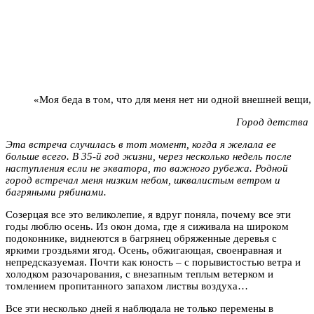
«Моя беда в том, что для меня нет ни одной внешней вещи,
Город детства
Эта встреча случилась в тот момент, когда я желала ее
больше всего. В 35-й год жизни, через несколько недель после
наступления если не экватора, то важного рубежа. Родной
город встречал меня низким небом, шквалистым ветром и
багряными рябинами.
Созерцая все это великолепие, я вдруг поняла, почему все эти
годы люблю осень. Из окон дома, где я сиживала на широком
подоконнике, виднеются в багрянец обряженные деревья с
яркими гроздьями ягод. Осень, обжигающая, своенравная и
непредсказуемая. Почти как юность – с порывистостью ветра и
холодком разочарования, с внезапным теплым ветерком и
томлением пропитанного запахом листвы воздуха…
Все эти несколько дней я наблюдала не только перемены в