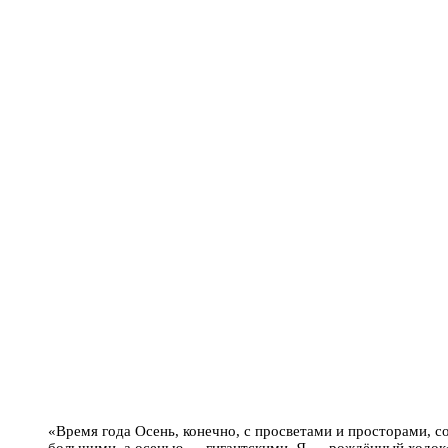
«Время года Осень, конечно, с просветами и просторами, с
большими, а осенью — гигантскими. Я — рождённый ходок