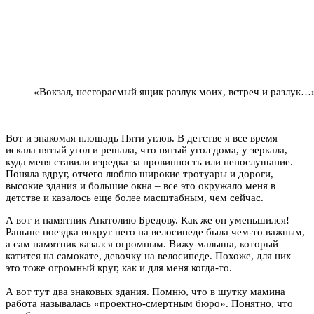
«Вокзал, несгораемый ящик разлук моих, встреч и разлук…
Вот и знакомая площадь Пяти углов. В детстве я все время
искала пятый угол и решала, что пятый угол дома, у зеркала,
куда меня ставили изредка за провинность или непослушание.
Поняла вдруг, отчего люблю широкие тротуары и дороги,
высокие здания и большие окна – все это окружало меня в
детстве и казалось еще более масштабным, чем сейчас.
А вот и памятник Анатолию Бредову. Как же он уменьшился!
Раньше поездка вокруг него на велосипеде была чем-то важным,
а сам памятник казался огромным. Вижу малыша, который
катится на самокате, девочку на велосипеде. Похоже, для них
это тоже огромный круг, как и для меня когда-то.
А вот тут два знаковых здания. Помню, что в шутку мамина
работа называлась «проектно-смертным бюро». Понятно, что