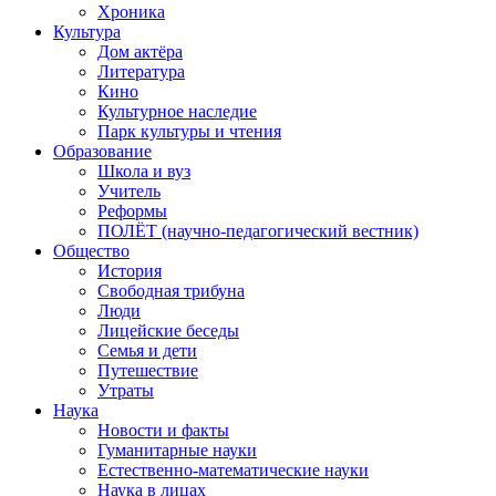
Хроника
Культура
Дом актёра
Литература
Кино
Культурное наследие
Парк культуры и чтения
Образование
Школа и вуз
Учитель
Реформы
ПОЛЁТ (научно-педагогический вестник)
Общество
История
Свободная трибуна
Люди
Лицейские беседы
Семья и дети
Путешествие
Утраты
Наука
Новости и факты
Гуманитарные науки
Естественно-математические науки
Наука в лицах