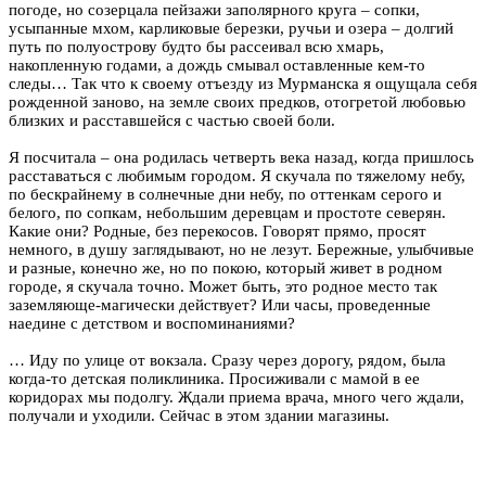
погоде, но созерцала пейзажи заполярного круга – сопки,
усыпанные мхом, карликовые березки, ручьи и озера – долгий
путь по полуострову будто бы рассеивал всю хмарь,
накопленную годами, а дождь смывал оставленные кем-то
следы… Так что к своему отъезду из Мурманска я ощущала себя
рожденной заново, на земле своих предков, отогретой любовью
близких и расставшейся с частью своей боли.
Я посчитала – она родилась четверть века назад, когда пришлось
расставаться с любимым городом. Я скучала по тяжелому небу,
по бескрайнему в солнечные дни небу, по оттенкам серого и
белого, по сопкам, небольшим деревцам и простоте северян.
Какие они? Родные, без перекосов. Говорят прямо, просят
немного, в душу заглядывают, но не лезут. Бережные, улыбчивые
и разные, конечно же, но по покою, который живет в родном
городе, я скучала точно. Может быть, это родное место так
заземляюще-магически действует? Или часы, проведенные
наедине с детством и воспоминаниями?
… Иду по улице от вокзала. Сразу через дорогу, рядом, была
когда-то детская поликлиника. Просиживали с мамой в ее
коридорах мы подолгу. Ждали приема врача, много чего ждали,
получали и уходили. Сейчас в этом здании магазины.