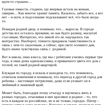
идти-то страшно…
Газовые емкости, стадион, где впервые встала на коньки,
скверик… Как многое хранит память. Казалось, забыто все, а вот
нет – и ноги, и подсознание подсказывают всё, что было когда-
то.
Покидая родной двор, я понимаю, что… выросла. В городе
детства все осталось прежним, но как будто размер, масштаб
стал иным. Интересно, что зимой это не ощущалось так
контрастно. Наоборот, темнота придавала таинственность и
связь с чем-то сказочным, а сейчас, при свете осеннего дня,
будто иначе чувствуешь связь с родиной.
Вот и школа, окна класса, где мы с ребятами учились первые три
года, и окна дома одноклассника, и привычного цвета его дом с
тесной, но такой родной квартирой.
Блуждая по городу, я искала и находила то, что помнилось,
отмечала изменения и понимала, что переезд в другой город для
ребенка – настоящее потрясение, даже если уезжает он в
любимый и знакомый край.
Может быть, благодаря этому отъезду я научилась жить в
разных городах, отыскивая в них красивое и родное – то, что
есть в каждом из российских, но и не только, городах. Питер –
широта улиц и дома-колодцы. Навсегда в сердце, поскольку там