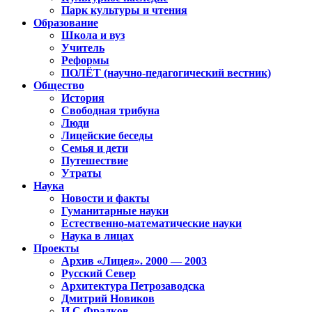
Парк культуры и чтения
Образование
Школа и вуз
Учитель
Реформы
ПОЛЁТ (научно-педагогический вестник)
Общество
История
Свободная трибуна
Люди
Лицейские беседы
Семья и дети
Путешествие
Утраты
Наука
Новости и факты
Гуманитарные науки
Естественно-математические науки
Наука в лицах
Проекты
Архив «Лицея». 2000 — 2003
Русский Север
Архитектура Петрозаводска
Дмитрий Новиков
И.С.Фрадков