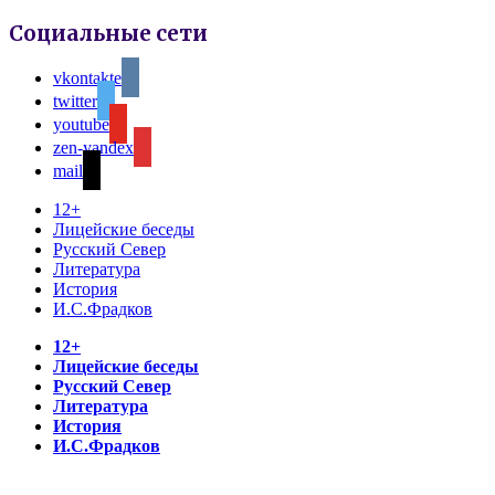
Социальные сети
vkontakte
twitter
youtube
zen-yandex
mail
12+
Лицейские беседы
Русский Север
Литература
История
И.С.Фрадков
12+
Лицейские беседы
Русский Север
Литература
История
И.С.Фрадков