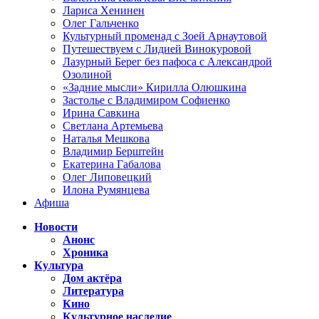
Лариса Хенинен
Олег Гальченко
Культурный променад с Зоей Арнаутовой
Путешествуем с Лидией Винокуровой
Лазурный Берег без пафоса с Александрой
Озолиной
«Задние мысли» Кирилла Олюшкина
Застолье с Владимиром Софиенко
Ирина Савкина
Светлана Артемьева
Наталья Мешкова
Владимир Берштейн
Екатерина Габалова
Олег Липовецкий
Илона Румянцева
Афиша
Новости
Анонс
Хроника
Культура
Дом актёра
Литература
Кино
Культурное наследие