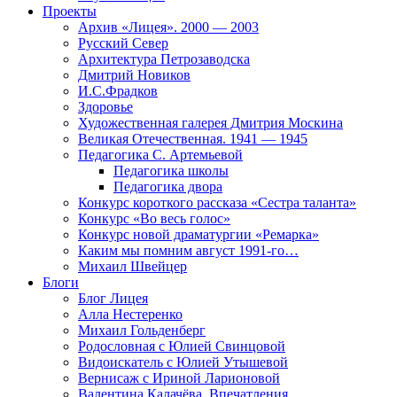
Проекты
Архив «Лицея». 2000 — 2003
Русский Север
Архитектура Петрозаводска
Дмитрий Новиков
И.С.Фрадков
Здоровье
Художественная галерея Дмитрия Москина
Великая Отечественная. 1941 — 1945
Педагогика С. Артемьевой
Педагогика школы
Педагогика двора
Конкурс короткого рассказа «Сестра таланта»
Конкурс «Во весь голос»
Конкурс новой драматургии «Ремарка»
Каким мы помним август 1991-го…
Михаил Швейцер
Блоги
Блог Лицея
Алла Нестеренко
Михаил Гольденберг
Родословная с Юлией Свинцовой
Видоискатель с Юлией Утышевой
Вернисаж с Ириной Ларионовой
Валентина Калачёва. Впечатления