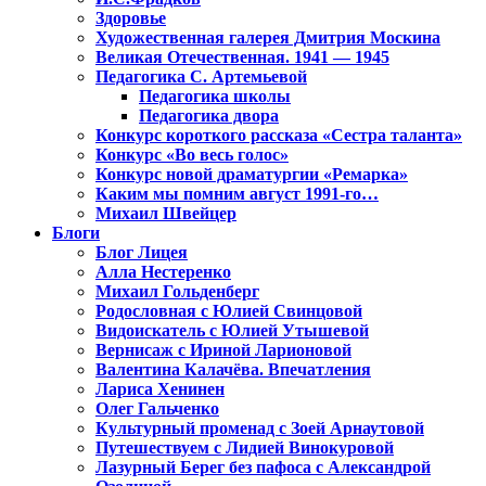
Здоровье
Художественная галерея Дмитрия Москина
Великая Отечественная. 1941 — 1945
Педагогика С. Артемьевой
Педагогика школы
Педагогика двора
Конкурс короткого рассказа «Сестра таланта»
Конкурс «Во весь голос»
Конкурс новой драматургии «Ремарка»
Каким мы помним август 1991-го…
Михаил Швейцер
Блоги
Блог Лицея
Алла Нестеренко
Михаил Гольденберг
Родословная с Юлией Свинцовой
Видоискатель с Юлией Утышевой
Вернисаж с Ириной Ларионовой
Валентина Калачёва. Впечатления
Лариса Хенинен
Олег Гальченко
Культурный променад с Зоей Арнаутовой
Путешествуем с Лидией Винокуровой
Лазурный Берег без пафоса с Александрой