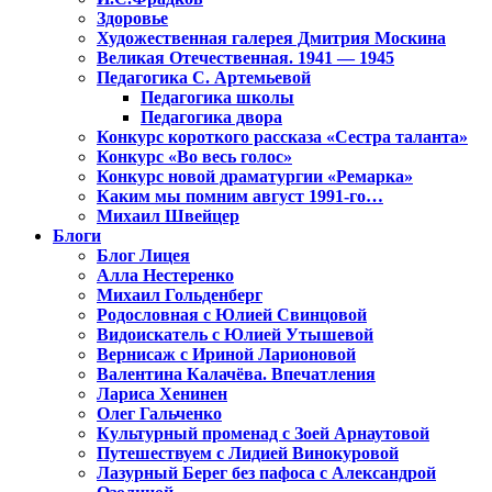
Здоровье
Художественная галерея Дмитрия Москина
Великая Отечественная. 1941 — 1945
Педагогика С. Артемьевой
Педагогика школы
Педагогика двора
Конкурс короткого рассказа «Сестра таланта»
Конкурс «Во весь голос»
Конкурс новой драматургии «Ремарка»
Каким мы помним август 1991-го…
Михаил Швейцер
Блоги
Блог Лицея
Алла Нестеренко
Михаил Гольденберг
Родословная с Юлией Свинцовой
Видоискатель с Юлией Утышевой
Вернисаж с Ириной Ларионовой
Валентина Калачёва. Впечатления
Лариса Хенинен
Олег Гальченко
Культурный променад с Зоей Арнаутовой
Путешествуем с Лидией Винокуровой
Лазурный Берег без пафоса с Александрой