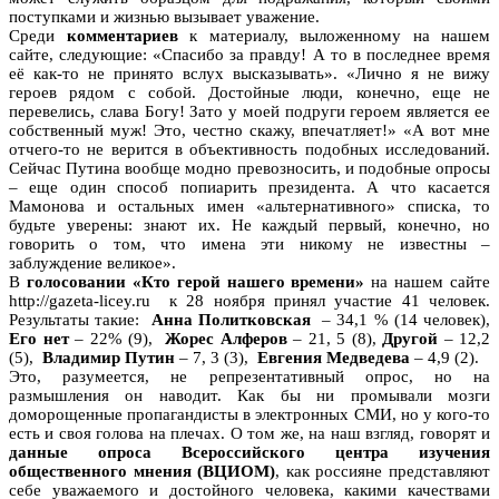
поступками и жизнью вызывает уважение.
Среди
комментариев
к материалу, выложенному на нашем
сайте, следующие: «Спасибо за правду! А то в последнее время
её как-то не принято вслух высказывать». «Лично я не вижу
героев рядом с собой. Достойные люди, конечно, еще не
перевелись, слава Богу! Зато у моей подруги героем является ее
собственный муж! Это, честно скажу, впечатляет!» «А вот мне
отчего-то не верится в объективность подобных исследований.
Сейчас Путина вообще модно превозносить, и подобные опросы
– еще один способ попиарить президента. А что касается
Мамонова и остальных имен «альтернативного» списка, то
будьте уверены: знают их. Не каждый первый, конечно, но
говорить о том, что имена эти никому не известны –
заблуждение великое».
В
голосовании «Кто герой нашего времени»
на нашем сайте
http://gazeta-licey.ru к 28 ноября принял участие 41 человек.
Результаты такие:
Анна Политковская
– 34,1 % (14 человек),
Его нет
– 22% (9),
Жорес Алферов
– 21, 5 (8),
Другой
– 12,2
(5),
Владимир Путин
– 7, 3 (3),
Евгения Медведева
– 4,9 (2).
Это, разумеется, не репрезентативный опрос, но на
размышления он наводит. Как бы ни промывали мозги
доморощенные пропагандисты в электронных СМИ, но у кого-то
есть и своя голова на плечах. О том же, на наш взгляд, говорят и
данные опроса Всероссийского центра изучения
общественного мнения (ВЦИОМ)
, как россияне представляют
себе уважаемого и достойного человека, какими качествами