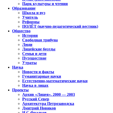
Парк культуры и чтения
Образование
Школа и вуз
Учитель
Реформы
ПОЛЁТ (научно-педагогический вестник)
Общество
История
Свободная трибуна
Люди
Лицейские беседы
Семья и дети
Путешествие
Утраты
Наука
Новости и факты
Гуманитарные науки
Естественно-математические науки
Наука в лицах
Проекты
Архив «Лицея». 2000 — 2003
Русский Север
Архитектура Петрозаводска
Дмитрий Новиков
И.С.Фрадков