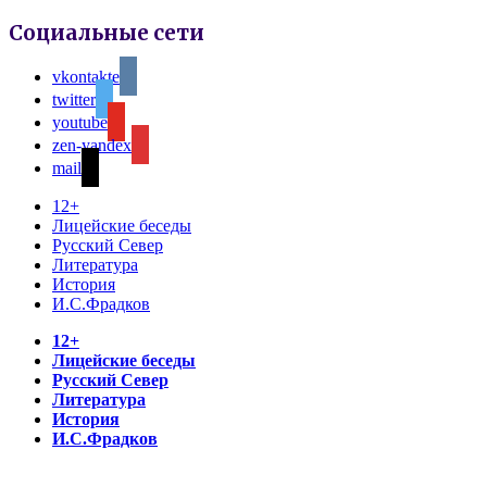
Социальные сети
vkontakte
twitter
youtube
zen-yandex
mail
12+
Лицейские беседы
Русский Север
Литература
История
И.С.Фрадков
12+
Лицейские беседы
Русский Север
Литература
История
И.С.Фрадков