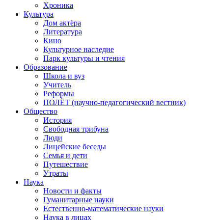
Хроника
Культура
Дом актёра
Литература
Кино
Культурное наследие
Парк культуры и чтения
Образование
Школа и вуз
Учитель
Реформы
ПОЛЁТ (научно-педагогический вестник)
Общество
История
Свободная трибуна
Люди
Лицейские беседы
Семья и дети
Путешествие
Утраты
Наука
Новости и факты
Гуманитарные науки
Естественно-математические науки
Наука в лицах