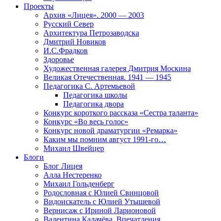
Проекты
Архив «Лицея». 2000 — 2003
Русский Север
Архитектура Петрозаводска
Дмитрий Новиков
И.С.Фрадков
Здоровье
Художественная галерея Дмитрия Москина
Великая Отечественная. 1941 — 1945
Педагогика С. Артемьевой
Педагогика школы
Педагогика двора
Конкурс короткого рассказа «Сестра таланта»
Конкурс «Во весь голос»
Конкурс новой драматургии «Ремарка»
Каким мы помним август 1991-го…
Михаил Швейцер
Блоги
Блог Лицея
Алла Нестеренко
Михаил Гольденберг
Родословная с Юлией Свинцовой
Видоискатель с Юлией Утышевой
Вернисаж с Ириной Ларионовой
Валентина Калачёва. Впечатления