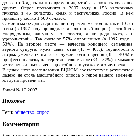
должен обладать наш современник, чтобы заслужить уважение
других. Опрос проводился в 2007 году в 153 населенных
пунктах в 46 областях, краях и республиках России. В нем
приняли участие 1 600 человек.
Самое важное для «героя нашего времени» сегодня, как и 10 лет
назад (в 1997 году проводился аналогичный вопрос) – это быть
«порядочным, живущим по совести, а не ради выгоды и
удовольствий». Так считают 57% опрошенных (в 1997 году –
53%). На втором месте — качества хорошего семьянина:
верного супруга, мужа, сына, отца (45 – 46%). Терпимость к
людям, умение считаться с чужой точкой зрения (38 – 40%) и
профессионализм, мастерство в своем деле (34 – 37%) замыкают
четверку главных качеств достойного и уважаемого человека.
В целом итог исследования ВЦИОМ соответствует результатам
далеко не столь масштабного опроса о герое нашего времени,
который провели мы.
Лицей № 12 2007
Похожее
Теги:
общество
,
опрос
Комментарии
Для отправки комментария вам необходимо
авторизоваться
.