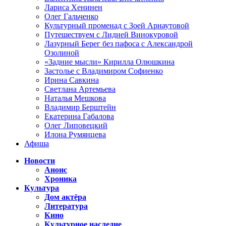
Лариса Хенинен
Олег Гальченко
Культурный променад с Зоей Арнаутовой
Путешествуем с Лидией Винокуровой
Лазурный Берег без пафоса с Александрой
Озолиной
«Задние мысли» Кирилла Олюшкина
Застолье с Владимиром Софиенко
Ирина Савкина
Светлана Артемьева
Наталья Мешкова
Владимир Берштейн
Екатерина Габалова
Олег Липовецкий
Илона Румянцева
Афиша
Новости
Анонс
Хроника
Культура
Дом актёра
Литература
Кино
Культурное наследие