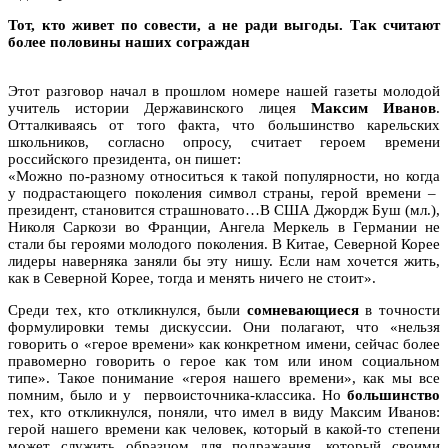
Тот, кто живет по совести, а не ради выгоды. Так считают
более половины наших сограждан
Этот разговор начал в прошлом номере нашей газеты молодой
учитель истории Державинского лицея
Максим Иванов
.
Отталкиваясь от того факта, что большинство карельских
школьников, согласно опросу, считает героем времени
российского президента, он пишет:
«Можно по-разному относиться к такой популярности, но когда
у подрастающего поколения символ страны, герой времени –
президент, становится страшновато…В США Джордж Буш (мл.),
Николя Саркози во Франции, Ангела Меркель в Германии не
стали бы героями молодого поколения. В Китае, Северной Корее
лидеры наверняка заняли бы эту нишу. Если нам хочется жить,
как в Северной Корее, тогда и менять ничего не стоит».
Среди тех, кто откликнулся, были
сомневающиеся
в точности
формулировки темы дискуссии. Они полагают, что «нельзя
говорить о «герое времени» как конкретном имени, сейчас более
правомерно говорить о герое как том или ином социальном
типе». Такое понимание «героя нашего времени», как мы все
помним, было и у первоисточника-классика. Но
большинство
тех, кто откликнулся, поняли, что имел в виду Максим Иванов:
герой нашего времени как человек, который в какой-то степени
может служить образцом для подражания, который своими