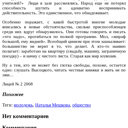
учителей?» Люди в зале рассмеялись. Народ еще не потерял
способность шутить и адекватно воспринимать
действительность. Это единственное, что обнадеживает.
Особенно поражает, с какой быстротой многие молодые
вписались в новые обстоятельства, сколько приспособленцев
среди них вдруг обнаружилось. Они готовы говорить и писать
«что надо», прогибаться по полной программе. Мол, «жираф
большой, ему видней». Всеобщий цинизм при этом зашкаливает:
большинство не верит в то, что делает. А кто-то наивно
полагает: заработаю на квартиру (свадьбу, машину, заграничную
поездку) – и начну с чистого листа. Старая как мир иллюзия.
Ну а тем, кто не может без глотка свободы, похоже, остается
одно: слушать Высоцкого, читать честные книжки и жить не по
лжи…
Лицей № 2 2008
Похожее
Теги:
молодежь
,
Наталья Мешкова
,
общество
Нет комментариев
Комментарии