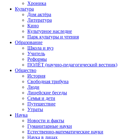
Хроника
Культура
Дом актёра
Литература
Кино
Культурное наследие
Парк культуры и чтения
Образование
Школа и вуз
Учитель
Реформы
ПОЛЁТ (научно-педагогический вестник)
Общество
История
Свободная трибуна
Люди
Лицейские беседы
Семья и дети
Путешествие
Утраты
Наука
Новости и факты
Гуманитарные науки
Естественно-математические науки
Наука в лицах