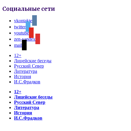
Социальные сети
vkontakte
twitter
youtube
zen-yandex
mail
12+
Лицейские беседы
Русский Север
Литература
История
И.С.Фрадков
12+
Лицейские беседы
Русский Север
Литература
История
И.С.Фрадков