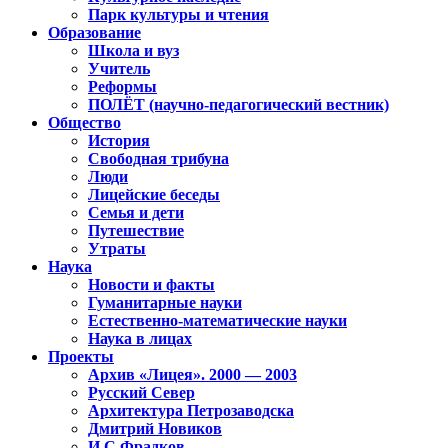
Парк культуры и чтения
Образование
Школа и вуз
Учитель
Реформы
ПОЛЁТ (научно-педагогический вестник)
Общество
История
Свободная трибуна
Люди
Лицейские беседы
Семья и дети
Путешествие
Утраты
Наука
Новости и факты
Гуманитарные науки
Естественно-математические науки
Наука в лицах
Проекты
Архив «Лицея». 2000 — 2003
Русский Север
Архитектура Петрозаводска
Дмитрий Новиков
И.С.Фрадков