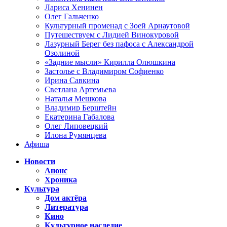
Лариса Хенинен
Олег Гальченко
Культурный променад с Зоей Арнаутовой
Путешествуем с Лидией Винокуровой
Лазурный Берег без пафоса с Александрой
Озолиной
«Задние мысли» Кирилла Олюшкина
Застолье с Владимиром Софиенко
Ирина Савкина
Светлана Артемьева
Наталья Мешкова
Владимир Берштейн
Екатерина Габалова
Олег Липовецкий
Илона Румянцева
Афиша
Новости
Анонс
Хроника
Культура
Дом актёра
Литература
Кино
Культурное наследие