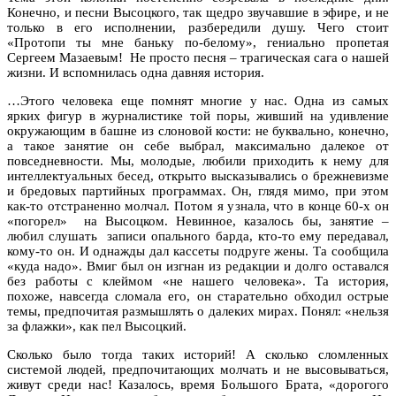
Конечно, и песни Высоцкого, так щедро звучавшие в эфире, и не
только в его исполнении, разбередили душу. Чего стоит
«Протопи ты мне баньку по-белому», гениально пропетая
Сергеем Мазаевым! Не просто песня – трагическая сага о нашей
жизни. И вспомнилась одна давняя история.
…Этого человека еще помнят многие у нас. Одна из самых
ярких фигур в журналистике той поры, живший на удивление
окружающим в башне из слоновой кости: не буквально, конечно,
а такое занятие он себе выбрал, максимально далекое от
повседневности. Мы, молодые, любили приходить к нему для
интеллектуальных бесед, открыто высказывались о брежневизме
и бредовых партийных программах. Он, глядя мимо, при этом
как-то отстраненно молчал. Потом я узнала, что в конце 60-х он
«погорел» на Высоцком. Невинное, казалось бы, занятие –
любил слушать записи опального барда, кто-то ему передавал,
кому-то он. И однажды дал кассеты подруге жены. Та сообщила
«куда надо». Вмиг был он изгнан из редакции и долго оставался
без работы с клеймом «не нашего человека». Та история,
похоже, навсегда сломала его, он старательно обходил острые
темы, предпочитая размышлять о далеких мирах. Понял: «нельзя
за флажки», как пел Высоцкий.
Сколько было тогда таких историй! А сколько сломленных
системой людей, предпочитающих молчать и не высовываться,
живут среди нас! Казалось, время Большого Брата, «дорогого