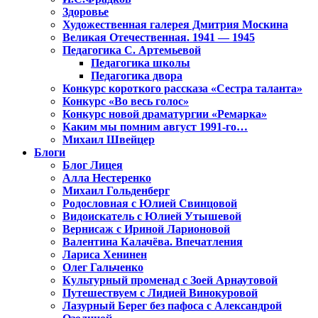
Здоровье
Художественная галерея Дмитрия Москина
Великая Отечественная. 1941 — 1945
Педагогика С. Артемьевой
Педагогика школы
Педагогика двора
Конкурс короткого рассказа «Сестра таланта»
Конкурс «Во весь голос»
Конкурс новой драматургии «Ремарка»
Каким мы помним август 1991-го…
Михаил Швейцер
Блоги
Блог Лицея
Алла Нестеренко
Михаил Гольденберг
Родословная с Юлией Свинцовой
Видоискатель с Юлией Утышевой
Вернисаж с Ириной Ларионовой
Валентина Калачёва. Впечатления
Лариса Хенинен
Олег Гальченко
Культурный променад с Зоей Арнаутовой
Путешествуем с Лидией Винокуровой
Лазурный Берег без пафоса с Александрой