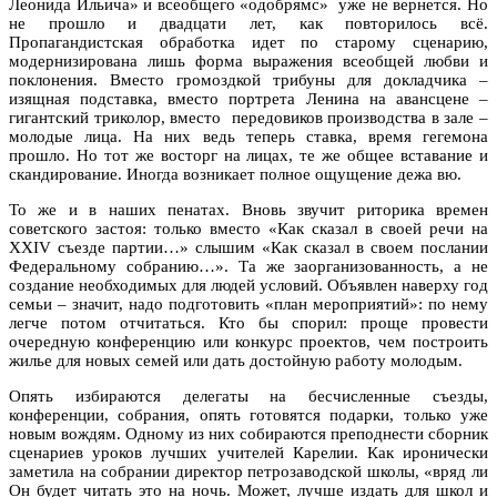
Леонида Ильича» и всеобщего «одобрямс» уже не вернется. Но
не прошло и двадцати лет, как повторилось всё.
Пропагандистская обработка идет по старому сценарию,
модернизирована лишь форма выражения всеобщей любви и
поклонения. Вместо громоздкой трибуны для докладчика –
изящная подставка, вместо портрета Ленина на авансцене –
гигантский триколор, вместо передовиков производства в зале –
молодые лица. На них ведь теперь ставка, время гегемона
прошло. Но тот же восторг на лицах, те же общее вставание и
скандирование. Иногда возникает полное ощущение дежа вю.
То же и в наших пенатах. Вновь звучит риторика времен
советского застоя: только вместо «Как сказал в своей речи на
XXIV съезде партии…» cлышим «Как сказал в своем послании
Федеральному собранию…». Та же заорганизованность, а не
создание необходимых для людей условий. Объявлен наверху год
семьи – значит, надо подготовить «план мероприятий»: по нему
легче потом отчитаться. Кто бы спорил: проще провести
очередную конференцию или конкурс проектов, чем построить
жилье для новых семей или дать достойную работу молодым.
Опять избираются делегаты на бесчисленные съезды,
конференции, собрания, опять готовятся подарки, только уже
новым вождям. Одному из них собираются преподнести сборник
сценариев уроков лучших учителей Карелии. Как иронически
заметила на собрании директор петрозаводской школы, «вряд ли
Он будет читать это на ночь. Может, лучше издать для школ и