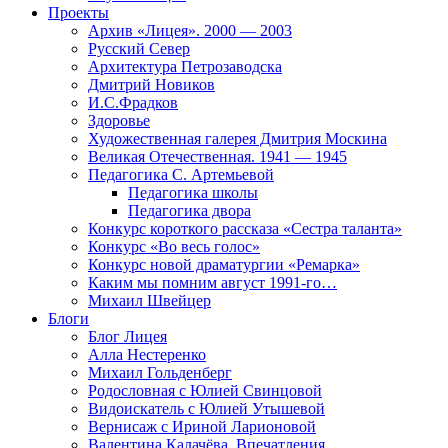
Проекты
Архив «Лицея». 2000 — 2003
Русский Север
Архитектура Петрозаводска
Дмитрий Новиков
И.С.Фрадков
Здоровье
Художественная галерея Дмитрия Москина
Великая Отечественная. 1941 — 1945
Педагогика С. Артемьевой
Педагогика школы
Педагогика двора
Конкурс короткого рассказа «Сестра таланта»
Конкурс «Во весь голос»
Конкурс новой драматургии «Ремарка»
Каким мы помним август 1991-го…
Михаил Швейцер
Блоги
Блог Лицея
Алла Нестеренко
Михаил Гольденберг
Родословная с Юлией Свинцовой
Видоискатель с Юлией Утышевой
Вернисаж с Ириной Ларионовой
Валентина Калачёва. Впечатления