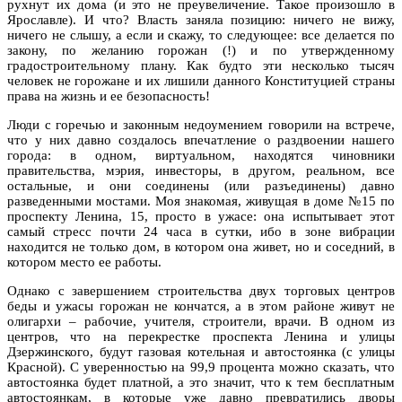
рухнут их дома (и это не преувеличение. Такое произошло в
Ярославле). И что? Власть заняла позицию: ничего не вижу,
ничего не слышу, а если и скажу, то следующее: все делается по
закону, по желанию горожан (!) и по утвержденному
градостроительному плану. Как будто эти несколько тысяч
человек не горожане и их лишили данного Конституцией страны
права на жизнь и ее безопасность!
Люди с горечью и законным недоумением говорили на встрече,
что у них давно создалось впечатление о раздвоении нашего
города: в одном, виртуальном, находятся чиновники
правительства, мэрия, инвесторы, в другом, реальном, все
остальные, и они соединены (или разъединены) давно
разведенными мостами. Моя знакомая, живущая в доме №15 по
проспекту Ленина, 15, просто в ужасе: она испытывает этот
самый стресс почти 24 часа в сутки, ибо в зоне вибрации
находится не только дом, в котором она живет, но и соседний, в
котором место ее работы.
Однако с завершением строительства двух торговых центров
беды и ужасы горожан не кончатся, а в этом районе живут не
олигархи – рабочие, учителя, строители, врачи. В одном из
центров, что на перекрестке проспекта Ленина и улицы
Дзержинского, будут газовая котельная и автостоянка (с улицы
Красной). С уверенностью на 99,9 процента можно сказать, что
автостоянка будет платной, а это значит, что к тем бесплатным
автостоянкам, в которые уже давно превратились дворы