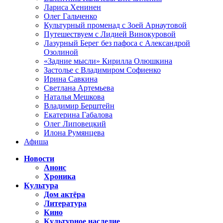
Лариса Хенинен
Олег Гальченко
Культурный променад с Зоей Арнаутовой
Путешествуем с Лидией Винокуровой
Лазурный Берег без пафоса с Александрой
Озолиной
«Задние мысли» Кирилла Олюшкина
Застолье с Владимиром Софиенко
Ирина Савкина
Светлана Артемьева
Наталья Мешкова
Владимир Берштейн
Екатерина Габалова
Олег Липовецкий
Илона Румянцева
Афиша
Новости
Анонс
Хроника
Культура
Дом актёра
Литература
Кино
Культурное наследие