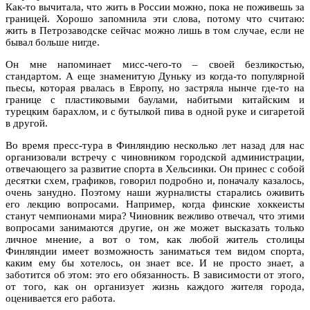
Как-то вычитала, что жить в России можно, пока не поживешь за
границей. Хорошо запомнила эти слова, потому что считаю:
жить в Петрозаводске сейчас можно лишь в том случае, если не
бывал больше нигде.
Он мне напоминает мисс-чего-то – своей безликостью,
стандартом. А еще знаменитую Дуньку из когда-то популярной
пьесы, которая рвалась в Европу, но застряла нынче где-то на
границе с пластиковыми баулами, набитыми китайским и
турецким барахлом, и с бутылкой пива в одной руке и сигаретой
в другой.
Во время пресс-тура в Финляндию несколько лет назад для нас
организовали встречу с чиновником городской администрации,
отвечающего за развитие спорта в Хельсинки. Он принес с собой
десятки схем, графиков, говорил подробно и, поначалу казалось,
очень занудно. Поэтому наши журналисты старались оживить
его лекцию вопросами. Например, когда финские хоккеисты
станут чемпионами мира? Чиновник вежливо отвечал, что этими
вопросами занимаются другие, он же может высказать только
личное мнение, а вот о том, как любой житель столицы
Финляндии имеет возможность заниматься тем видом спорта,
каким ему бы хотелось, он знает все. И не просто знает, а
заботится об этом: это его обязанность. В зависимости от этого,
от того, как он организует жизнь каждого жителя города,
оценивается его работа.