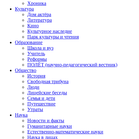
Хроника
Культура
Дом актёра
Литература
Кино
Культурное наследие
Парк культуры и чтения
Образование
Школа и вуз
Учитель
Реформы
ПОЛЁТ (научно-педагогический вестник)
Общество
История
Свободная трибуна
Люди
Лицейские беседы
Семья и дети
Путешествие
Утраты
Наука
Новости и факты
Гуманитарные науки
Естественно-математические науки
Наука в лицах