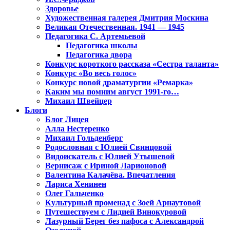
Здоровье
Художественная галерея Дмитрия Москина
Великая Отечественная. 1941 — 1945
Педагогика С. Артемьевой
Педагогика школы
Педагогика двора
Конкурс короткого рассказа «Сестра таланта»
Конкурс «Во весь голос»
Конкурс новой драматургии «Ремарка»
Каким мы помним август 1991-го…
Михаил Швейцер
Блоги
Блог Лицея
Алла Нестеренко
Михаил Гольденберг
Родословная с Юлией Свинцовой
Видоискатель с Юлией Утышевой
Вернисаж с Ириной Ларионовой
Валентина Калачёва. Впечатления
Лариса Хенинен
Олег Гальченко
Культурный променад с Зоей Арнаутовой
Путешествуем с Лидией Винокуровой
Лазурный Берег без пафоса с Александрой