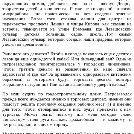
окружающих домов, добавится еще одна – вокруг Дворца
творчества детей и юношества. Я уже не говорю об экологии
микрорайона, где практически на нет сведены зеленые
насаждения. Более того, стоянка машин для центра на
перекрестке проспекта Ленина и улицы Кирова, как сказали на
встрече, планируется на улице Еремеева, где Левашовский
бульвар, детская больница, садик, школа…Тот самый
Левашовский бульвар, который создали наши прадеды, который
уцелел во время войны.
Ради чего это делается? Чтобы в городе появилось еще с десяток
лавок да еще один-другой кабак? Или бильярдный зал? Одна из
петрозаводчанок поинтересовалась у городских чиновников:
чтобы тратить деньги на развлечения, их надо сначала
заработать! И где же? За прилавками с одноразовым китайским
барахлом, за которыми будут торговать десятка полтора
вчерашних пэтэушниц? Или встав вышибалой у дверей кабака?
Но если судить по градостроительному плану, Петрозаводск
прежде всего нуждается именно в торговых центрах, именно они
помогут решить проблему создания рабочих мест (!) и именно
для того, чтобы отовариваться в них, будут приезжать к нам
туристы. Может быть, поэтому для меня сегодня слово
«инвестор» стало ругательным, враждебным — и каждому из
петрозаводчан, и в целом городу.
Мы теряем лицо и в угоду кому и чему? Как объяснить тот факт,