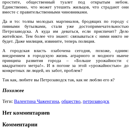
простите, общественный туалет под открытым небом.
Единственно, что может утешить жильцов, что страдают они
вместе с правительственными чиновниками.
Да и то: толпы молодых маргиналов, бродящих по городу с
пивными бутылками, стали уже достопримечательностью
Петрозаводска. А куда им деваться, если приспичит? Дело
житейское. Тем более что знают: связываться с ними никто не
будет. Даже милиция, извините, теперь полиция.
А городская власть озабочена сегодня, похоже, одним:
внедрением в городскую жизнь аграрного и модного нынче
принципа развития города – «Больше урожайности с
квадратного метра!». И в погоне за этой «урожайностью» до
конкретных ли людей, их забот, проблем?
Так как, любите вы Петрозаводск так, как не люблю его я?
Похожее
Теги:
Валентина Чаженгина
,
общество
,
петрозаводск
Нет комментариев
Комментарии