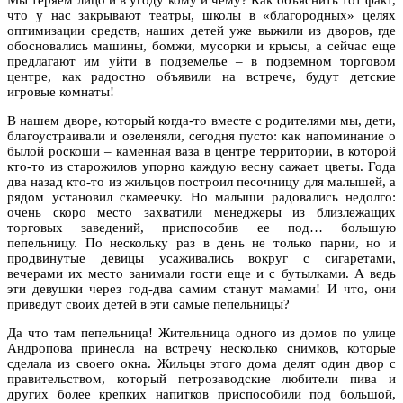
что у нас закрывают театры, школы в «благородных» целях
оптимизации средств, наших детей уже выжили из дворов, где
обосновались машины, бомжи, мусорки и крысы, а сейчас еще
предлагают им уйти в подземелье – в подземном торговом
центре, как радостно объявили на встрече, будут детские
игровые комнаты!
В нашем дворе, который когда-то вместе с родителями мы, дети,
благоустраивали и озеленяли, сегодня пусто: как напоминание о
былой роскоши – каменная ваза в центре территории, в которой
кто-то из старожилов упорно каждую весну сажает цветы. Года
два назад кто-то из жильцов построил песочницу для малышей, а
рядом установил скамеечку. Но малыши радовались недолго:
очень скоро место захватили менеджеры из близлежащих
торговых заведений, приспособив ее под… большую
пепельницу. По нескольку раз в день не только парни, но и
продвинутые девицы усаживались вокруг с сигаретами,
вечерами их место занимали гости еще и с бутылками. А ведь
эти девушки через год-два самим станут мамами! И что, они
приведут своих детей в эти самые пепельницы?
Да что там пепельница! Жительница одного из домов по улице
Андропова принесла на встречу несколько снимков, которые
сделала из своего окна. Жильцы этого дома делят один двор с
правительством, который петрозаводские любители пива и
других более крепких напитков приспособили под большой,