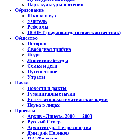
Парк культуры и чтения
Образование
Школа и вуз
Учитель
Реформы
ПОЛЁТ (научно-педагогический вестник)
Общество
История
Свободная трибуна
Люди
Лицейские беседы
Семья и дети
Путешествие
Утраты
Наука
Новости и факты
Гуманитарные науки
Естественно-математические науки
Наука в лицах
Проекты
Архив «Лицея». 2000 — 2003
Русский Север
Архитектура Петрозаводска
Дмитрий Новиков
И.С.Фрадков