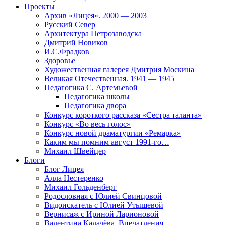
Проекты
Архив «Лицея». 2000 — 2003
Русский Север
Архитектура Петрозаводска
Дмитрий Новиков
И.С.Фрадков
Здоровье
Художественная галерея Дмитрия Москина
Великая Отечественная. 1941 — 1945
Педагогика С. Артемьевой
Педагогика школы
Педагогика двора
Конкурс короткого рассказа «Сестра таланта»
Конкурс «Во весь голос»
Конкурс новой драматургии «Ремарка»
Каким мы помним август 1991-го…
Михаил Швейцер
Блоги
Блог Лицея
Алла Нестеренко
Михаил Гольденберг
Родословная с Юлией Свинцовой
Видоискатель с Юлией Утышевой
Вернисаж с Ириной Ларионовой
Валентина Калачёва. Впечатления