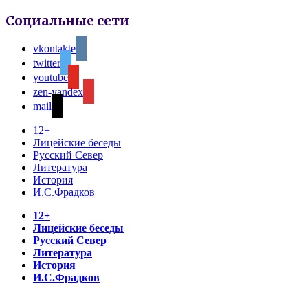
Социальные сети
vkontakte
twitter
youtube
zen-yandex
mail
12+
Лицейские беседы
Русский Север
Литература
История
И.С.Фрадков
12+
Лицейские беседы
Русский Север
Литература
История
И.С.Фрадков