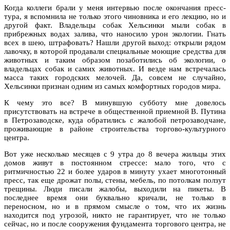
Когда коллеги брали у меня интервью после окончания пресс-
тура, я вспомнила не только этого чиновника и его лекцию, но и
другой факт. Владельцы собак Хельсинки мыли собак в
прибрежных водах залива, что наносило урон экологии. Гнать
всех в шею, штрафовать? Нашли другой выход: открыли рядом
лавочку, в которой продавали специальные моющие средства для
животных и таким образом позаботились об экологии, о
владельцах собак и самих животных. И везде нам встречалась
масса таких городских мелочей. Да, совсем не случайно,
Хельсинки признан одним из самых комфортных городов мира.
К чему это все? В минувшую субботу мне довелось
присутствовать на встрече в общественной приемной В. Путина
в Петрозаводске, куда обратились с жалобой петрозаводчане,
проживающие в районе строительства торгово-культурного
центра.
Вот уже несколько месяцев с 9 утра до 8 вечера жильцы этих
домов живут в постоянном стрессе: мало того, что с
ритмичностью 22 и более ударов в минуту ухает многотонный
пресс, так еще дрожат полы, стены, мебель, по потолкам ползут
трещины. Люди писали жалобы, выходили на пикеты. В
последнее время они буквально кричали, не только в
переносном, но и в прямом смысле о том, что их жизнь
находится под угрозой, никто не гарантирует, что не только
сейчас, но и после сооружения фундамента торгового центра, не