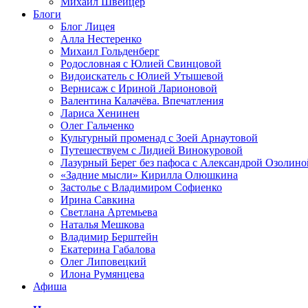
Михаил Швейцер
Блоги
Блог Лицея
Алла Нестеренко
Михаил Гольденберг
Родословная с Юлией Свинцовой
Видоискатель с Юлией Утышевой
Вернисаж с Ириной Ларионовой
Валентина Калачёва. Впечатления
Лариса Хенинен
Олег Гальченко
Культурный променад с Зоей Арнаутовой
Путешествуем с Лидией Винокуровой
Лазурный Берег без пафоса с Александрой Озолино
«Задние мысли» Кирилла Олюшкина
Застолье с Владимиром Софиенко
Ирина Савкина
Светлана Артемьева
Наталья Мешкова
Владимир Берштейн
Екатерина Габалова
Олег Липовецкий
Илона Румянцева
Афиша