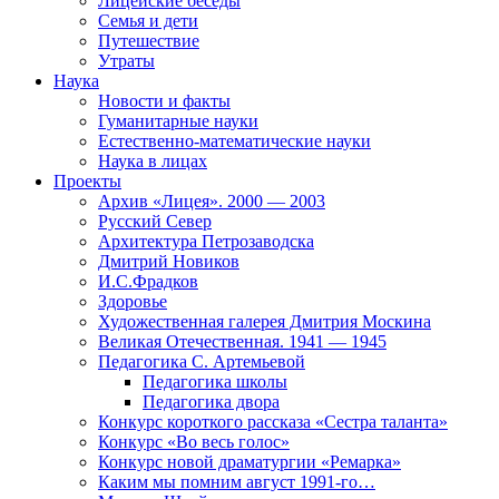
Лицейские беседы
Семья и дети
Путешествие
Утраты
Наука
Новости и факты
Гуманитарные науки
Естественно-математические науки
Наука в лицах
Проекты
Архив «Лицея». 2000 — 2003
Русский Север
Архитектура Петрозаводска
Дмитрий Новиков
И.С.Фрадков
Здоровье
Художественная галерея Дмитрия Москина
Великая Отечественная. 1941 — 1945
Педагогика С. Артемьевой
Педагогика школы
Педагогика двора
Конкурс короткого рассказа «Сестра таланта»
Конкурс «Во весь голос»
Конкурс новой драматургии «Ремарка»
Каким мы помним август 1991-го…