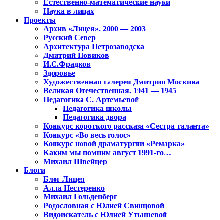
Естественно-математические науки
Наука в лицах
Проекты
Архив «Лицея». 2000 — 2003
Русский Север
Архитектура Петрозаводска
Дмитрий Новиков
И.С.Фрадков
Здоровье
Художественная галерея Дмитрия Москина
Великая Отечественная. 1941 — 1945
Педагогика С. Артемьевой
Педагогика школы
Педагогика двора
Конкурс короткого рассказа «Сестра таланта»
Конкурс «Во весь голос»
Конкурс новой драматургии «Ремарка»
Каким мы помним август 1991-го…
Михаил Швейцер
Блоги
Блог Лицея
Алла Нестеренко
Михаил Гольденберг
Родословная с Юлией Свинцовой
Видоискатель с Юлией Утышевой