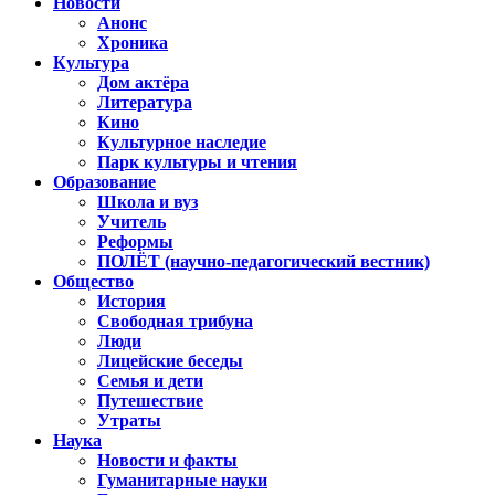
Новости
Анонс
Хроника
Культура
Дом актёра
Литература
Кино
Культурное наследие
Парк культуры и чтения
Образование
Школа и вуз
Учитель
Реформы
ПОЛЁТ (научно-педагогический вестник)
Общество
История
Свободная трибуна
Люди
Лицейские беседы
Семья и дети
Путешествие
Утраты
Наука
Новости и факты
Гуманитарные науки