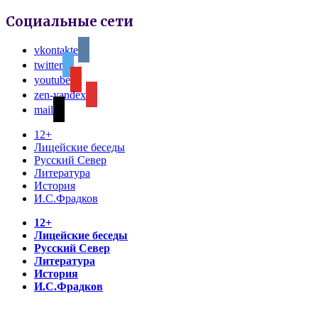
Социальные сети
vkontakte
twitter
youtube
zen-yandex
mail
12+
Лицейские беседы
Русский Север
Литература
История
И.С.Фрадков
12+
Лицейские беседы
Русский Север
Литература
История
И.С.Фрадков