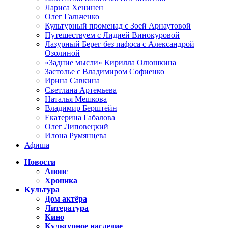
Лариса Хенинен
Олег Гальченко
Культурный променад с Зоей Арнаутовой
Путешествуем с Лидией Винокуровой
Лазурный Берег без пафоса с Александрой
Озолиной
«Задние мысли» Кирилла Олюшкина
Застолье с Владимиром Софиенко
Ирина Савкина
Светлана Артемьева
Наталья Мешкова
Владимир Берштейн
Екатерина Габалова
Олег Липовецкий
Илона Румянцева
Афиша
Новости
Анонс
Хроника
Культура
Дом актёра
Литература
Кино
Культурное наследие