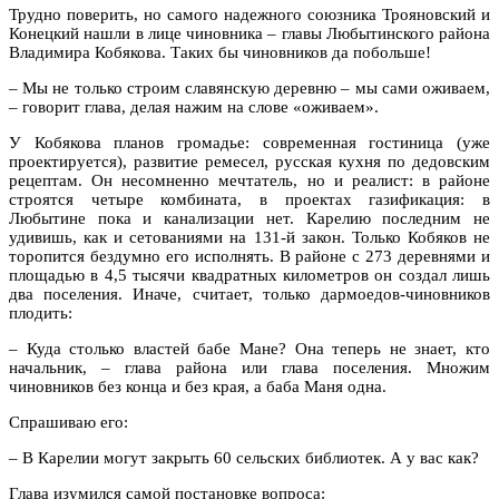
Трудно поверить, но самого надежного союзника Трояновский и
Конецкий нашли в лице чиновника – главы Любытинского района
Владимира Кобякова. Таких бы чиновников да побольше!
– Мы не только строим славянскую деревню – мы сами оживаем,
– говорит глава, делая нажим на слове «оживаем».
У Кобякова планов громадье: современная гостиница (уже
проектируется), развитие ремесел, русская кухня по дедовским
рецептам. Он несомненно мечтатель, но и реалист: в районе
строятся четыре комбината, в проектах газификация: в
Любытине пока и канализации нет. Карелию последним не
удивишь, как и сетованиями на 131-й закон. Только Кобяков не
торопится бездумно его исполнять. В районе с 273 деревнями и
площадью в 4,5 тысячи квадратных километров он создал лишь
два поселения. Иначе, считает, только дармоедов-чиновников
плодить:
– Куда столько властей бабе Мане? Она теперь не знает, кто
начальник, – глава района или глава поселения. Множим
чиновников без конца и без края, а баба Маня одна.
Спрашиваю его:
– В Карелии могут закрыть 60 сельских библиотек. А у вас как?
Глава изумился самой постановке вопроса: