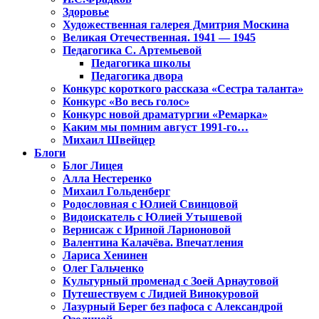
Здоровье
Художественная галерея Дмитрия Москина
Великая Отечественная. 1941 — 1945
Педагогика С. Артемьевой
Педагогика школы
Педагогика двора
Конкурс короткого рассказа «Сестра таланта»
Конкурс «Во весь голос»
Конкурс новой драматургии «Ремарка»
Каким мы помним август 1991-го…
Михаил Швейцер
Блоги
Блог Лицея
Алла Нестеренко
Михаил Гольденберг
Родословная с Юлией Свинцовой
Видоискатель с Юлией Утышевой
Вернисаж с Ириной Ларионовой
Валентина Калачёва. Впечатления
Лариса Хенинен
Олег Гальченко
Культурный променад с Зоей Арнаутовой
Путешествуем с Лидией Винокуровой
Лазурный Берег без пафоса с Александрой