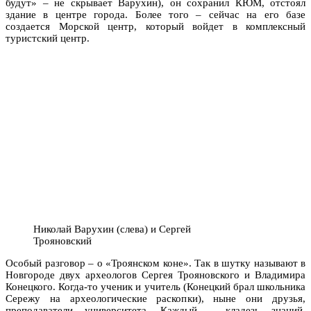
будут» – не скрывает Варухин), он сохранил КЮМ, отстоял
здание в центре города. Более того – сейчас на его базе
создается Морской центр, который войдет в комплексный
туристский центр.
Николай Варухин (слева) и Сергей
Трояновский
Особый разговор – о «Троянском коне». Так в шутку называют в
Новгороде двух археологов Сергея Трояновского и Владимира
Конецкого. Когда-то ученик и учитель (Конецкий брал школьника
Сережу на археологические раскопки), ныне они друзья,
преподаватели университета. Каждый – кладезь знаний,