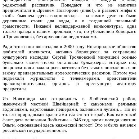
редкостный рассказчик. Поведают и что из напитков
предпочитали в Древнем Новгороде (пиво!), и развеют мифы о
якобы бывшем здесь водопроводе – на самом деле то были
деревянные стоки для воды, и о тогдашней повальной
грамотности. Никакой великодержавной конъюнктуры, одна
только правда о нашем прошлом, что, по убеждению Конецкого
и Трояновского, без археологии недостижимо.
Ради этого они воссоздали в 2000 году Новгородское общество
любителей древности, активно борющееся за сохранение
культурного наследия. Сергей Трояновский минувшей осенью
буквально своим телом остановил бульдозеры, которые под
покровом ночи начали рыть котлован без всяких положенных по
закону предварительных археологических раскопок. Потом уже
подъехали журналисты с телекамерами, представители
правоохранительных органов, и преступную авантюру
прекратили.
Из Новгорода мы отправились в Любытинский район,
именуемый местной Швейцарией: с каньонами, речными
водопадами, карстовыми пещерами, заливными лугами… Но не
только природными красотами славен этот край. Как вам такой
факт: дата основания Любытина – 946 год, время похода княгини
Ольги, основавшей здесь княжеский погост! Это и было началом
российской государственности.