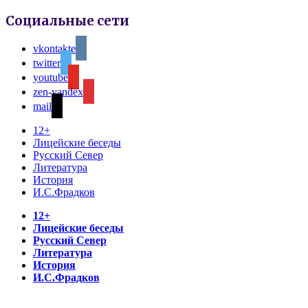
Социальные сети
vkontakte
twitter
youtube
zen-yandex
mail
12+
Лицейские беседы
Русский Север
Литература
История
И.С.Фрадков
12+
Лицейские беседы
Русский Север
Литература
История
И.С.Фрадков