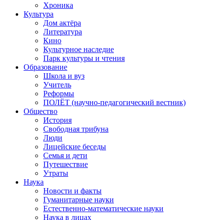
Хроника
Культура
Дом актёра
Литература
Кино
Культурное наследие
Парк культуры и чтения
Образование
Школа и вуз
Учитель
Реформы
ПОЛЁТ (научно-педагогический вестник)
Общество
История
Свободная трибуна
Люди
Лицейские беседы
Семья и дети
Путешествие
Утраты
Наука
Новости и факты
Гуманитарные науки
Естественно-математические науки
Наука в лицах