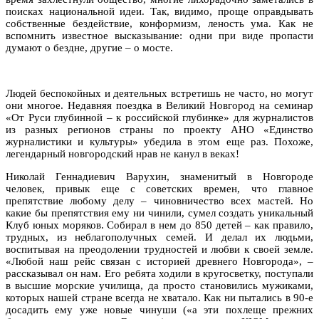
поисках национальной идеи. Так, видимо, проще оправдывать
собственные бездействие, конформизм, леность ума. Как не
вспомнить известное высказывание: одни при виде пропасти
думают о бездне, другие – о мосте.
Людей беспокойных и деятельных встретишь не часто, но могут
они многое. Недавняя поездка в Великий Новгород на семинар
«От Руси глубинной – к российской глубинке» для журналистов
из разных регионов страны по проекту АНО «Единство
журналистики и культуры» убедила в этом еще раз. Похоже,
легендарный новгородский нрав не канул в веках!
Николай Геннадиевич Варухин, знаменитый в Новгороде
человек, привык еще с советских времен, что главное
препятствие любому делу – чиновничество всех мастей. Но
какие бы препятствия ему ни чинили, сумел создать уникальный
Клуб юных моряков. Собирал в нем до 850 детей – как правило,
трудных, из неблагополучных семей. И делал их людьми,
воспитывая на преодолении трудностей и любви к своей земле.
«Любой наш рейс связан с историей древнего Новгорода», –
рассказывал он нам. Его ребята ходили в кругосветку, поступали
в высшие морские училища, да просто становились мужиками,
которых нашей стране всегда не хватало. Как ни пытались в 90-е
досадить ему уже новые чинуши («а эти похлеще прежних