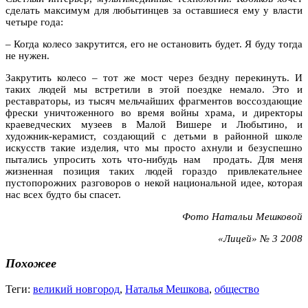
сделать максимум для любытинцев за оставшиеся ему у власти
четыре года:
– Когда колесо закрутится, его не остановить будет. Я буду тогда
не нужен.
Закрутить колесо – тот же мост через бездну перекинуть. И
таких людей мы встретили в этой поездке немало. Это и
реставраторы, из тысяч мельчайших фрагментов воссоздающие
фрески уничтоженного во время войны храма, и директоры
краеведческих музеев в Малой Вишере и Любытино, и
художник-керамист, создающий с детьми в районной школе
искусств такие изделия, что мы просто ахнули и безуспешно
пытались упросить хоть что-нибудь нам продать. Для меня
жизненная позиция таких людей гораздо привлекательнее
пустопорожних разговоров о некой национальной идее, которая
нас всех будто бы спасет.
Фото Натальи Мешковой
«Лицей» № 3 2008
Похожее
Теги:
великий новгород
,
Наталья Мешкова
,
общество