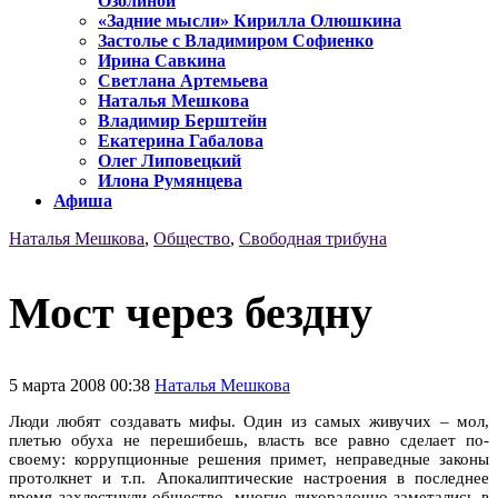
Озолиной
«Задние мысли» Кирилла Олюшкина
Застолье с Владимиром Софиенко
Ирина Савкина
Светлана Артемьева
Наталья Мешкова
Владимир Берштейн
Екатерина Габалова
Олег Липовецкий
Илона Румянцева
Афиша
Наталья Мешкова
,
Общество
,
Свободная трибуна
Мост через бездну
5 марта 2008 00:38
Наталья Мешкова
Люди любят создавать мифы. Один из самых живучих – мол,
плетью обуха не перешибешь, власть все равно сделает по-
своему: коррупционные решения примет, неправедные законы
протолкнет и т.п. Апокалиптические настроения в последнее
время захлестнули общество, многие лихорадочно заметались в