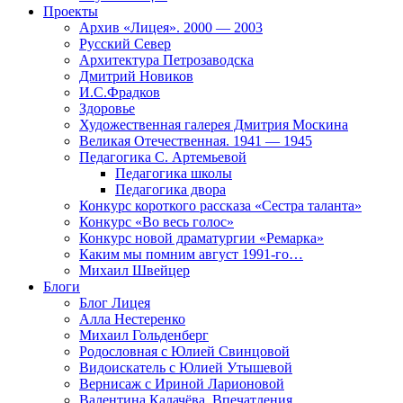
Проекты
Архив «Лицея». 2000 — 2003
Русский Север
Архитектура Петрозаводска
Дмитрий Новиков
И.С.Фрадков
Здоровье
Художественная галерея Дмитрия Москина
Великая Отечественная. 1941 — 1945
Педагогика С. Артемьевой
Педагогика школы
Педагогика двора
Конкурс короткого рассказа «Сестра таланта»
Конкурс «Во весь голос»
Конкурс новой драматургии «Ремарка»
Каким мы помним август 1991-го…
Михаил Швейцер
Блоги
Блог Лицея
Алла Нестеренко
Михаил Гольденберг
Родословная с Юлией Свинцовой
Видоискатель с Юлией Утышевой
Вернисаж с Ириной Ларионовой
Валентина Калачёва. Впечатления