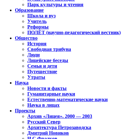
Парк культуры и чтения
Образование
Школа и вуз
Учитель
Реформы
ПОЛЁТ (научно-педагогический вестник)
Общество
История
Свободная трибуна
Люди
Лицейские беседы
Семья и дети
Путешествие
Утраты
Наука
Новости и факты
Гуманитарные науки
Естественно-математические науки
Наука в лицах
Проекты
Архив «Лицея». 2000 — 2003
Русский Север
Архитектура Петрозаводска
Дмитрий Новиков
И.С.Фрадков