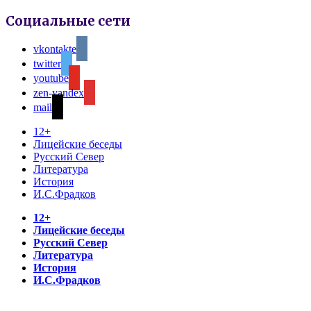
Социальные сети
vkontakte
twitter
youtube
zen-yandex
mail
12+
Лицейские беседы
Русский Север
Литература
История
И.С.Фрадков
12+
Лицейские беседы
Русский Север
Литература
История
И.С.Фрадков