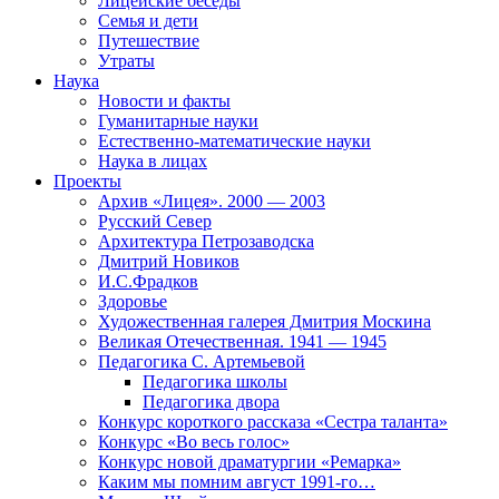
Лицейские беседы
Семья и дети
Путешествие
Утраты
Наука
Новости и факты
Гуманитарные науки
Естественно-математические науки
Наука в лицах
Проекты
Архив «Лицея». 2000 — 2003
Русский Север
Архитектура Петрозаводска
Дмитрий Новиков
И.С.Фрадков
Здоровье
Художественная галерея Дмитрия Москина
Великая Отечественная. 1941 — 1945
Педагогика С. Артемьевой
Педагогика школы
Педагогика двора
Конкурс короткого рассказа «Сестра таланта»
Конкурс «Во весь голос»
Конкурс новой драматургии «Ремарка»
Каким мы помним август 1991-го…