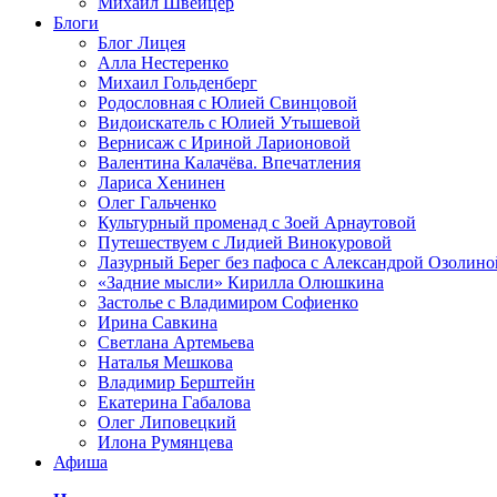
Михаил Швейцер
Блоги
Блог Лицея
Алла Нестеренко
Михаил Гольденберг
Родословная с Юлией Свинцовой
Видоискатель с Юлией Утышевой
Вернисаж с Ириной Ларионовой
Валентина Калачёва. Впечатления
Лариса Хенинен
Олег Гальченко
Культурный променад с Зоей Арнаутовой
Путешествуем с Лидией Винокуровой
Лазурный Берег без пафоса с Александрой Озолино
«Задние мысли» Кирилла Олюшкина
Застолье с Владимиром Софиенко
Ирина Савкина
Светлана Артемьева
Наталья Мешкова
Владимир Берштейн
Екатерина Габалова
Олег Липовецкий
Илона Румянцева
Афиша