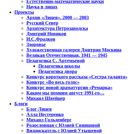
Естественно-математические науки
Наука в лицах
Проекты
Архив «Лицея». 2000 — 2003
Русский Север
Архитектура Петрозаводска
Дмитрий Новиков
И.С.Фрадков
Здоровье
Художественная галерея Дмитрия Москина
Великая Отечественная. 1941 — 1945
Педагогика С. Артемьевой
Педагогика школы
Педагогика двора
Конкурс короткого рассказа «Сестра таланта»
Конкурс «Во весь голос»
Конкурс новой драматургии «Ремарка»
Каким мы помним август 1991-го…
Михаил Швейцер
Блоги
Блог Лицея
Алла Нестеренко
Михаил Гольденберг
Родословная с Юлией Свинцовой
Видоискатель с Юлией Утышевой