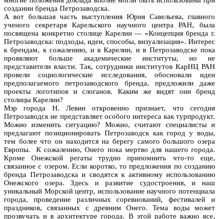
создании бренда Петрозаводска.
А вот большая часть выступления Юрия Савельева, главного
ученого секретаря Карельского научного центра РАН, была
посвящена конкретно столице Карелии — «Концепция бренда г.
Петрозаводска: подходы, идеи, способы, визуализация». Интерес
к брендам, к сожалению, и в Карелии, и в Петрозаводске пока
проявляют больше академические институты, но не
представители власти. Так, сотрудники институтов КарНЦ РАН
провели социологические исследования, обосновали идеи
предполагаемого петрозаводского бренда, предложили даже
проекты логотипов и слоганов. Каким же видят они бренд
столицы Карелии?
Мэр города Н. Левин откровенно признает, что сегодня
Петрозаводск не представляет особого интереса как турпродукт.
Можно изменить ситуацию? Можно, считают специалисты и
предлагают позиционировать Петрозаводск как город у воды,
тем более что он находится на берегу самого большого озера
Европы. К сожалению, Онего пока мертво для нашего города.
Кроме Онежской регаты трудно припомнить что-то еще,
связанное с озером. Если коротко, то предложения по созданию
бренда Петрозаводска и сводятся к активному использованию
Онежского озера. Здесь и развитие судостроения, и наш
уникальный Морской центр, использование научного потенциала
города, проведение различных соревнований, фестивалей и
праздников, связанных с древним Онего. Тема воды может
прозвучать и в архитектуре города. В этой работе важно все,