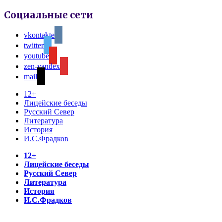
Социальные сети
vkontakte
twitter
youtube
zen-yandex
mail
12+
Лицейские беседы
Русский Север
Литература
История
И.С.Фрадков
12+
Лицейские беседы
Русский Север
Литература
История
И.С.Фрадков