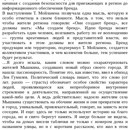
начиная с создания безопасности для приезжающих в регион до
информационного обеспечения бренда.
В выступлении Т. Мойланена позвучала одна мысль, которую я
особо отметила в своем блокноте. Мысль о том, что нельзя
чтобы жители региона говорили: «Они создают бренд», все
должны знать: «Мы создаем бренд». Идею бренда может
разработать один человек, возглавить работу по ее воплощению
— группа креативных людей и представителей власти, но
участвовать в этом должны все жители региона. Бренд
продукции или территории, подчеркнул Т. Мойланен, создается
коллективом участников, и чем коллектив больше, тем успешнее
будет результат.
…Я долго искала, каким словом можно охарактеризовать
жителей Мышкина, создавших новый образ своего города. И
нашла: пассионарность. Понятие это, как известно, ввел в обиход
Лев Гумилев. Политический словарь пишет, что это слово (от
лат. passio — страсть) обозначает особое свойство характера
людей, проявляющееся как непреоборимое внутреннее
стремление к деятельности, направленной на осуществление
какой-либо цели. А ведь действительно: надоело жителям села
Мышкина существовать на обочине жизни и они превратили его
в город, уникальный, привлекательный, говорят, на зависть всем
соседям. И еще: здесь не только используют историю на благо
города, но и свято берегут память. Я нигде больше не видела,
чтобы на домах висели таблички не только с номером дома и
названием улицы, но и с коротким рассказом, кто жил в этом