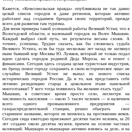
Кажется, «Комсомольская правда» опубликовала не так давно
целый список городов и даже регионов, которые активно
работают над созданием брендов своих территорий, прежде
всего для развития там туризма.
Для меня примеры такой успешной работы Великий Устюг, что в
Вологодской области, и маленький городок на Волге Мышкин.
Каждый выбрал свой путь, но результаты весьма схожи. А
точнее, успешны. Трудно сказать, как бы сложилась судьба
Великого Устюга, если бы туда несколько лет назад не заглянул
ныне бывший мэр Москвы Ю. Лужков, который не только подал
идею сделать городок родиной Деда Мороза, но и помог с
финансами. Сегодня здесь создана целая туристская индустрия,
но бренд помог городу сохранить и свою историческое лицо: не
случайно Великий Устюг не выпал из нового списка
исторических городов России. Да и то, как представить себе
летнюю резиденцию старца в цокольном этаже панельной
многоэтажки? У кого тогда появилось бы желание ехать туда?
Мышкин, в советское время просто село, несмотря на
численность населения — около 5 тысяч человек — и наличием
всего одного промышленного предприятия —
газораспределительной станции, решил обыграть свое
старинное название, которое не менялось на протяжении веков.
Сегодня сюда ежегодно приезжают десятки тысяч человек, за 20
лет создано около десятка музеев, причем на основе частных
коллекций. Мышкари и мышкарки активно взялись за дело, и на