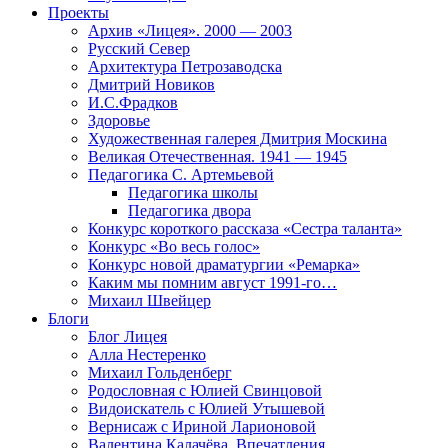
Проекты
Архив «Лицея». 2000 — 2003
Русский Север
Архитектура Петрозаводска
Дмитрий Новиков
И.С.Фрадков
Здоровье
Художественная галерея Дмитрия Москина
Великая Отечественная. 1941 — 1945
Педагогика С. Артемьевой
Педагогика школы
Педагогика двора
Конкурс короткого рассказа «Сестра таланта»
Конкурс «Во весь голос»
Конкурс новой драматургии «Ремарка»
Каким мы помним август 1991-го…
Михаил Швейцер
Блоги
Блог Лицея
Алла Нестеренко
Михаил Гольденберг
Родословная с Юлией Свинцовой
Видоискатель с Юлией Утышевой
Вернисаж с Ириной Ларионовой
Валентина Калачёва. Впечатления