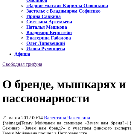
Озолиной
«Задние мысли» Кирилла Олюшкина
Застолье с Владимиром Софиенко
Ирина Савкина
Светлана Артемьева
Наталья Мешкова
Владимир Берштейн
Екатерина Габалова
Олег Липовецкий
Илона Румянцева
Афиша
Свободная трибуна
О бренде, мышкарях и
пассионарности
21 марта 2012 00:14
Валентина Чаженгина
{hsimage|Теэму Мойланен на семинаре «Зачем нам бренд?»|||}
Семинар «Зачем нам бренд?» с участием финского эксперта
Теэму Мойланена прошел в Петрозаводске.