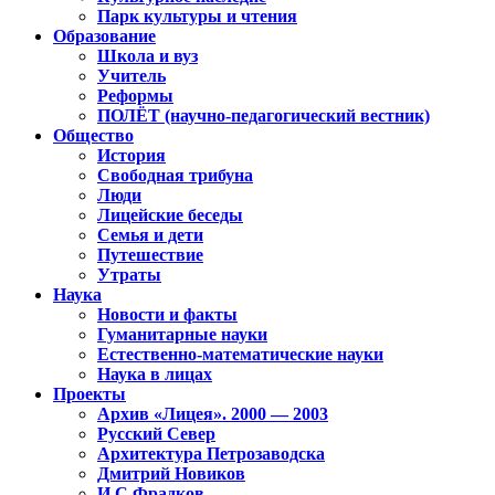
Парк культуры и чтения
Образование
Школа и вуз
Учитель
Реформы
ПОЛЁТ (научно-педагогический вестник)
Общество
История
Свободная трибуна
Люди
Лицейские беседы
Семья и дети
Путешествие
Утраты
Наука
Новости и факты
Гуманитарные науки
Естественно-математические науки
Наука в лицах
Проекты
Архив «Лицея». 2000 — 2003
Русский Север
Архитектура Петрозаводска
Дмитрий Новиков
И.С.Фрадков