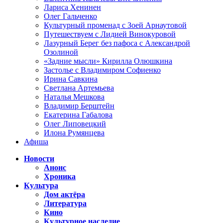
Лариса Хенинен
Олег Гальченко
Культурный променад с Зоей Арнаутовой
Путешествуем с Лидией Винокуровой
Лазурный Берег без пафоса с Александрой
Озолиной
«Задние мысли» Кирилла Олюшкина
Застолье с Владимиром Софиенко
Ирина Савкина
Светлана Артемьева
Наталья Мешкова
Владимир Берштейн
Екатерина Габалова
Олег Липовецкий
Илона Румянцева
Афиша
Новости
Анонс
Хроника
Культура
Дом актёра
Литература
Кино
Культурное наследие