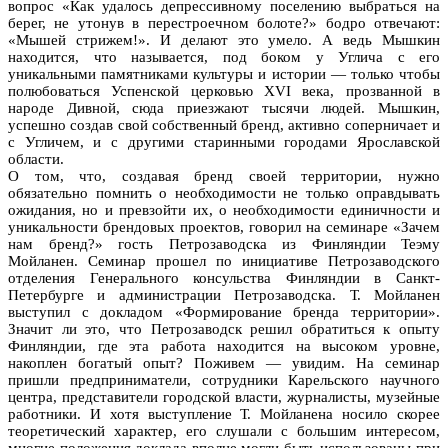
вопрос «Как удалось депрессивному поселению выбраться на
берег, не утонув в перестроечном болоте?» бодро отвечают:
«Мышей стрижем!». И делают это умело. А ведь Мышкин
находится, что называется, под боком у Углича с его
уникальными памятниками культуры и истории — только чтобы
полюбоваться Успенской церковью XVI века, прозванной в
народе Дивной, сюда приезжают тысячи людей. Мышкин,
успешно создав свой собственный бренд, активно соперничает и
с Угличем, и с другими старинными городами Ярославской
области.
О том, что, создавая бренд своей территории, нужно
обязательно помнить о необходимости не только оправдывать
ожидания, но и превзойти их, о необходимости единичности и
уникальности брендовых проектов, говорил на семинаре «Зачем
нам бренд?» гость Петрозаводска из Финляндии Теэму
Мойланен. Семинар прошел по инициативе Петрозаводского
отделения Генерального консульства Финляндии в Санкт-
Петербурге и администрации Петрозаводска. Т. Мойланен
выступил с докладом «Формирование бренда территории».
Значит ли это, что Петрозаводск решил обратиться к опыту
Финляндии, где эта работа находится на высоком уровне,
накоплен богатый опыт? Поживем — увидим. На семинар
пришли предприниматели, сотрудники Карельского научного
центра, представители городской власти, журналисты, музейные
работники. И хотя выступление Т. Мойланена носило скорее
теоретический характер, его слушали с большим интересом,
многие положения доклада вполне могли быть использованы при