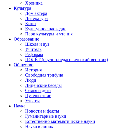
Хроника
Культура
Дом актёра
Литература
Кино
Культурное наследие
Парк культуры и чтения
Образование
Школа и вуз
Учитель
Реформы
ПОЛЁТ (научно-педагогический вестник)
Общество
История
Свободная трибуна
Люди
Лицейские беседы
Семья и дети
Путешествие
Утраты
Наука
Новости и факты
Гуманитарные науки
Естественно-математические науки
Наука в лицах