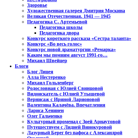
Здоровье
Художественная галерея Дмитрия Москина
Великая Отечественная. 1941 — 1945
Педагогика С. Артемьевой
Педагогика школы
Педагогика двора
Конкурс короткого рассказа «Сестра таланта»
Конкурс «Во весь голос»
Конкурс новой драматургии «Ремарка»
Каким мы помним август 1991-го…
Михаил Швейцер
Блоги
Блог Лицея
Алла Нестеренко
Михаил Гольденберг
Родословная с Юлией Свинцовой
Видоискатель с Юлией Утышевой
Вернисаж с Ириной Ларионовой
Валентина Калачёва. Впечатления
Лариса Хенинен
Олег Гальченко
Культурный променад с Зоей Арнаутовой
Путешествуем с Лидией Винокуровой
Лазурный Берег без пафоса с Александрой