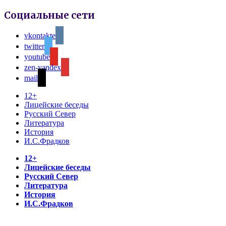
Социальные сети
vkontakte
twitter
youtube
zen-yandex
mail
12+
Лицейские беседы
Русский Север
Литература
История
И.С.Фрадков
12+
Лицейские беседы
Русский Север
Литература
История
И.С.Фрадков