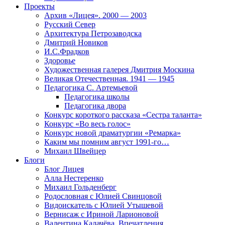
Проекты
Архив «Лицея». 2000 — 2003
Русский Север
Архитектура Петрозаводска
Дмитрий Новиков
И.С.Фрадков
Здоровье
Художественная галерея Дмитрия Москина
Великая Отечественная. 1941 — 1945
Педагогика С. Артемьевой
Педагогика школы
Педагогика двора
Конкурс короткого рассказа «Сестра таланта»
Конкурс «Во весь голос»
Конкурс новой драматургии «Ремарка»
Каким мы помним август 1991-го…
Михаил Швейцер
Блоги
Блог Лицея
Алла Нестеренко
Михаил Гольденберг
Родословная с Юлией Свинцовой
Видоискатель с Юлией Утышевой
Вернисаж с Ириной Ларионовой
Валентина Калачёва. Впечатления