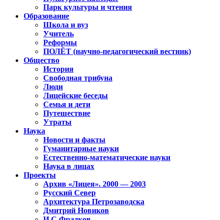
Парк культуры и чтения
Образование
Школа и вуз
Учитель
Реформы
ПОЛЁТ (научно-педагогический вестник)
Общество
История
Свободная трибуна
Люди
Лицейские беседы
Семья и дети
Путешествие
Утраты
Наука
Новости и факты
Гуманитарные науки
Естественно-математические науки
Наука в лицах
Проекты
Архив «Лицея». 2000 — 2003
Русский Север
Архитектура Петрозаводска
Дмитрий Новиков
И.С.Фрадков