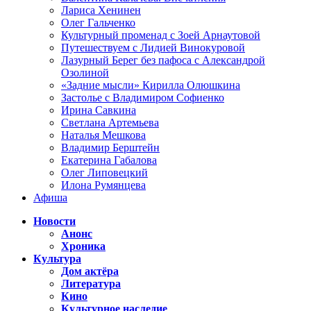
Лариса Хенинен
Олег Гальченко
Культурный променад с Зоей Арнаутовой
Путешествуем с Лидией Винокуровой
Лазурный Берег без пафоса с Александрой
Озолиной
«Задние мысли» Кирилла Олюшкина
Застолье с Владимиром Софиенко
Ирина Савкина
Светлана Артемьева
Наталья Мешкова
Владимир Берштейн
Екатерина Габалова
Олег Липовецкий
Илона Румянцева
Афиша
Новости
Анонс
Хроника
Культура
Дом актёра
Литература
Кино
Культурное наследие