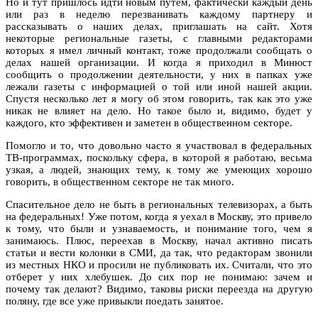
Но и тут пришлось идти новым путем, фактически каждый день
или раз в неделю перезванивать каждому партнеру и
рассказывать о наших делах, приглашать на сайт. Хотя
некоторые региональные газеты, с главными редакторами
которых я имел личный контакт, тоже продолжали сообщать о
делах нашей организации. И когда я приходил в Минюст
сообщить о продолжении деятельности, у них в папках уже
лежали газеты с информацией о той или иной нашей акции.
Спустя несколько лет я могу об этом говорить, так как это уже
никак не влияет на дело. Но такое было и, видимо, будет у
каждого, кто эффективен и заметен в общественном секторе.
Помогло и то, что довольно часто я участвовал в федеральных
ТВ-программах, поскольку сфера, в которой я работаю, весьма
узкая, а людей, знающих тему, к тому же умеющих хорошо
говорить, в общественном секторе не так много.
Спасительное дело не быть в региональных телевизорах, а быть
на федеральных! Уже потом, когда я уехал в Москву, это привело
к тому, что были и узнаваемость, и понимание того, чем я
занимаюсь. Плюс, переехав в Москву, начал активно писать
статьи и вести колонки в СМИ, да так, что редакторам звонили
из местных НКО и просили не публиковать их. Считали, что это
отберет у них хлебушек. До сих пор не понимаю: зачем и
почему так делают? Видимо, таковы риски переезда на другую
поляну, где все уже привыкли поедать занятое.