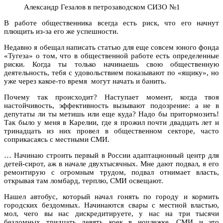
Александр Гезалов в петрозаводском СИЗО №1
В работе общественника всегда есть риск, что его начнут
плющить из-за его же успешности.
Недавно я обещал написать статью для еще совсем юного фонда
«Тугеза» о том, что в общественной работе есть определенные
риски. Когда ты только начинаешь свою общественную
деятельность, тебя с удовольствием показывают по «ящику», но
уже через какое-то время могут начать и банить.
Почему так происходит? Наступает момент, когда твоя
настойчивость, эффективность вызывают подозрение: а не в
депутаты ли ты метишь или еще куда? Надо бы притормозить!
Так было у меня в Карелии, где я прожил почти двадцать лет и
тринадцать из них провел в общественном секторе, часто
соприкасаясь с местными СМИ.
… Начинаю строить первый в России адаптационный центр для
детей-сирот, аж в начале двухтысячных. Мне дают подвал, я его
ремонтирую с огромным трудом, подвал отнимает власть,
открывая там ломбард, терплю, СМИ освещают.
Нашел автобус, который начал гонять по городу и кормить
городских бездомных. Начинаются свары с местной властью,
мол, чего вы нас дискредитируете, у нас на три тысячи
бездомных тридцать девять коек в ночлежке. СМИ и это