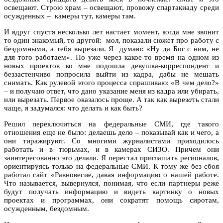
освещают. Строю храм – освещают, провожу спартакиаду среди
осужденных – камеры тут, камеры там.
И вдруг спустя несколько лет настает момент, когда мне звонит
то один знакомый, то другой: мол, показали сюжет про работу с
бездомными, а тебя вырезали. Я думаю: «Ну да Бог с ним, не
для того работаем». Но уже через какое-то время на одном из
новых проектов ко мне подошла девушка-корреспондент и
беззастенчиво попросила выйти из кадра, дабы не мешать
снимать. Как рулевой этого процесса спрашиваю: «В чем дело?»
– и получаю ответ, что дано указание меня из кадра или убирать,
или вырезать. Первое оказалось проще. А так как вырез
а
ть стали
чаще, я задумался: что делать и как быть?
Решил переключиться на федеральные СМИ, где такого
отношения еще не было: делаешь дело – показывай как и чего, а
они тиражируют. Со многими журналистами приходилось
работать и в тюрьмах, и в камерах СИЗО. Причем они
заинтересованно это делали. Я перестал приглашать регионалов,
ориентируясь только на федеральные СМИ. К тому же без сбоя
работал сайт «Равновесие, давая информацию о нашей работе.
Что называется, вывернулся, понимая, что если партнеры реже
будут получать информацию и видеть картинку о новых
проектах и программах, они сократят помощь сиротам,
осужденным, бездомным.