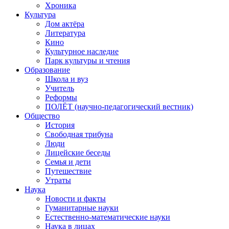
Хроника
Культура
Дом актёра
Литература
Кино
Культурное наследие
Парк культуры и чтения
Образование
Школа и вуз
Учитель
Реформы
ПОЛЁТ (научно-педагогический вестник)
Общество
История
Свободная трибуна
Люди
Лицейские беседы
Семья и дети
Путешествие
Утраты
Наука
Новости и факты
Гуманитарные науки
Естественно-математические науки
Наука в лицах