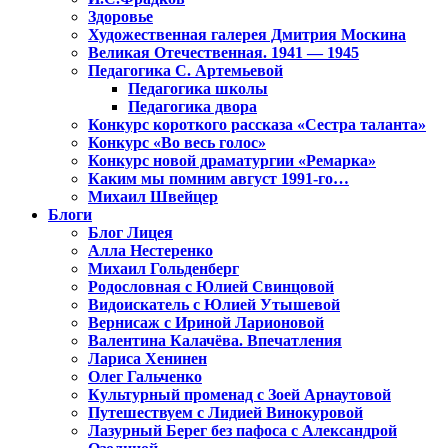
Здоровье
Художественная галерея Дмитрия Москина
Великая Отечественная. 1941 — 1945
Педагогика С. Артемьевой
Педагогика школы
Педагогика двора
Конкурс короткого рассказа «Сестра таланта»
Конкурс «Во весь голос»
Конкурс новой драматургии «Ремарка»
Каким мы помним август 1991-го…
Михаил Швейцер
Блоги
Блог Лицея
Алла Нестеренко
Михаил Гольденберг
Родословная с Юлией Свинцовой
Видоискатель с Юлией Утышевой
Вернисаж с Ириной Ларионовой
Валентина Калачёва. Впечатления
Лариса Хенинен
Олег Гальченко
Культурный променад с Зоей Арнаутовой
Путешествуем с Лидией Винокуровой
Лазурный Берег без пафоса с Александрой