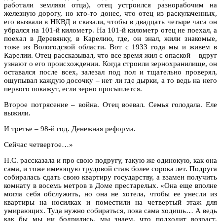
работали земляки отца), отец устроился разнорабочим на
железную дорогу, но кто-то донес, что отец из раскулаченных,
его вызвали в НКВД и сказали, чтобы в двадцать четыре часа он
убрался на 101-й километр. На 101-й километр отец не поехал, а
поехал в Деревянку, в Карелию, где, он знал, жили знакомые,
тоже из Вологодской области. Вот с 1933 года мы и живем в
Карелии. Отец рассказывал, что все время жил с опаской – вдруг
узнают о его происхождении. Когда строили зернохранилище, он
оставался после всех, залезал под пол и тщательно проверял,
ощупывал каждую досочку – нет ли где дырки, а то ведь на него
первого покажут, если зерно просыплется.
Второе потрясение – война. Отец воевал. Семья голодала. Еле
выжили.
И третье – 98-й год. Денежная реформа.
Сейчас четвертое…»
Н.С. рассказала и про свою подругу, такую же одинокую, как она
сама, и тоже имеющую трудовой стаж более сорока лет. Подруга
собиралась сдать свою квартиру государству, а взамен получить
комнату в восемь метров в Доме престарелых. «Она еще вполне
могла себя обслужить, но она не хотела, чтобы ее унесли из
квартиры на носилках и поместили на четвертый этаж для
умирающих. Туда нужно собираться, пока сама ходишь… А ведь
как бы мы ни бодрились, мы знаем, что подходит возраст,