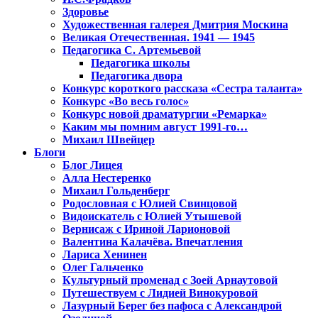
Здоровье
Художественная галерея Дмитрия Москина
Великая Отечественная. 1941 — 1945
Педагогика С. Артемьевой
Педагогика школы
Педагогика двора
Конкурс короткого рассказа «Сестра таланта»
Конкурс «Во весь голос»
Конкурс новой драматургии «Ремарка»
Каким мы помним август 1991-го…
Михаил Швейцер
Блоги
Блог Лицея
Алла Нестеренко
Михаил Гольденберг
Родословная с Юлией Свинцовой
Видоискатель с Юлией Утышевой
Вернисаж с Ириной Ларионовой
Валентина Калачёва. Впечатления
Лариса Хенинен
Олег Гальченко
Культурный променад с Зоей Арнаутовой
Путешествуем с Лидией Винокуровой
Лазурный Берег без пафоса с Александрой