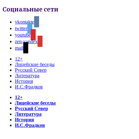
Социальные сети
vkontakte
twitter
youtube
zen-yandex
mail
12+
Лицейские беседы
Русский Север
Литература
История
И.С.Фрадков
12+
Лицейские беседы
Русский Север
Литература
История
И.С.Фрадков