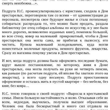
смерть неизбежна…».
Подруга Н.С. проконсультировалась с юристами, сходила в Дом
престарелых, переговорила там со всеми – от администрации до
персонала, посмотрела свое будущее жилье и стала потихоньку
собираться: распродала то, что можно было продать, раздала
библиотеку (ее отец собирал альбомы по искусству, и у нее было
много дорогих, великолепно изданных книг), поменяла большой,
во всю стену, ковер на маленький прикроватный, чтобы в Доме
престарелых она могла сама, не прибегая к пылесосу, его
чистить. Купила маленький холодильничек, куда могли
поместиться молочные продукты, немного фруктов, лекарства.
Сразу из магазина покупку увезла в Дом престарелых.
И вот, когда подруга должна была оформлять последние бумаги,
вдруг вышло постановление, по которому, живя в Доме
престарелых, она могла получать на руки не четверть пенсии,
как раньше (по расчетам подруги, ей вполне бы хватило этого на
лекарства), а всего одну восьмую. Подруга приостановила
оформление и осталась жить в пустой квартире – без мебели, без
книг, без ковра…
Н.С. тепло говорила о своей подруге: «Выросла в крестьянской
семье. Имела большую настойчивость и волю. Отказывая себе во
всем, недоедая, выучилась, получила высшее образование.
Человек она была бескорыстный и много сил отдавала на