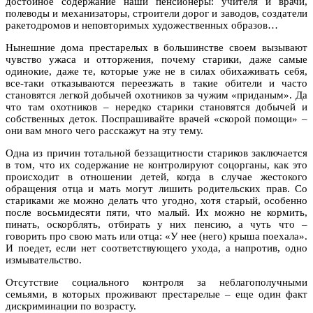
достойное содержание наши пенсионеры: учителя и врачи,
полеводы и механизаторы, строители дорог и заводов, создатели
ракетодромов и неповторимых художественных образов…
Нынешние дома престарелых в большинстве своем вызывают
чувство ужаса и отторжения, почему старики, даже самые
одинокие, даже те, которые уже не в силах обихаживать себя,
все-таки отказываются переезжать в такие обители и часто
становятся легкой добычей охотников за чужим «приданым». Да
что там охотников – нередко старики становятся добычей и
собственных деток. Поспрашивайте врачей «скорой помощи» –
они вам много чего расскажут на эту тему.
Одна из причин тотальной беззащитности стариков заключается
в том, что их содержание не контролируют соцорганы, как это
происходит в отношении детей, когда в случае жестокого
обращения отца и мать могут лишить родительских прав. Со
стариками же можно делать что угодно, хотя старый, особенно
после восьмидесяти пяти, что малый. Их можно не кормить,
пинать, оскорблять, отбирать у них пенсию, а чуть что –
говорить про свою мать или отца: «У нее (него) крыша поехала».
И поедет, если нет соответствующего ухода, а напротив, одно
измывательство.
Отсутствие социального контроля за неблагополучными
семьями, в которых проживают престарелые – еще один факт
дискриминации по возрасту.