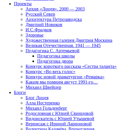
Проекты
Архив «Лицея». 2000 — 2003
Русский Север
Архитектура Петрозаводска
Дмитрий Новиков
И.С.Фрадков
Здоровье
Художественная галерея Дмитрия Москина
Великая Отечественная. 1941 — 1945
Педагогика С. Артемьевой
Педагогика школы
Педагогика двора
Конкурс короткого рассказа «Сестра таланта»
Конкурс «Во весь голос»
Конкурс новой драматургии «Ремарка»
Каким мы помним август 1991-го…
Михаил Швейцер
Блоги
Блог Лицея
Алла Нестеренко
Михаил Гольденберг
Родословная с Юлией Свинцовой
Видоискатель с Юлией Утышевой
Вернисаж с Ириной Ларионовой
Валентина Калачёва. Впечатления