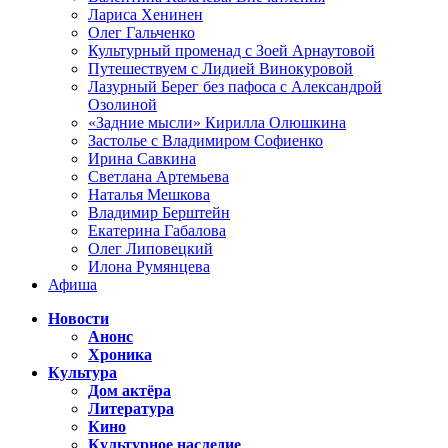
Лариса Хенинен
Олег Гальченко
Культурный променад с Зоей Арнаутовой
Путешествуем с Лидией Винокуровой
Лазурный Берег без пафоса с Александрой
Озолиной
«Задние мысли» Кирилла Олюшкина
Застолье с Владимиром Софиенко
Ирина Савкина
Светлана Артемьева
Наталья Мешкова
Владимир Берштейн
Екатерина Габалова
Олег Липовецкий
Илона Румянцева
Афиша
Новости
Анонс
Хроника
Культура
Дом актёра
Литература
Кино
Культурное наследие