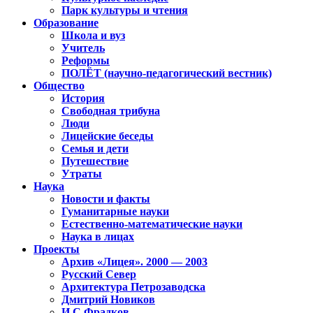
Парк культуры и чтения
Образование
Школа и вуз
Учитель
Реформы
ПОЛЁТ (научно-педагогический вестник)
Общество
История
Свободная трибуна
Люди
Лицейские беседы
Семья и дети
Путешествие
Утраты
Наука
Новости и факты
Гуманитарные науки
Естественно-математические науки
Наука в лицах
Проекты
Архив «Лицея». 2000 — 2003
Русский Север
Архитектура Петрозаводска
Дмитрий Новиков
И.С.Фрадков