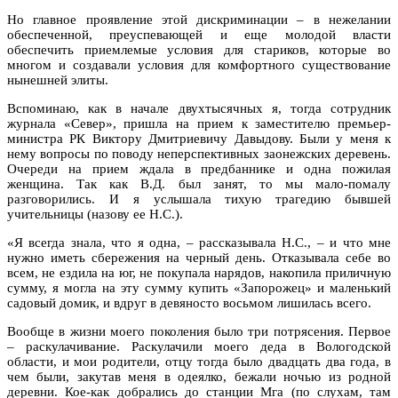
Но главное проявление этой дискриминации – в нежелании
обеспеченной, преуспевающей и еще молодой власти
обеспечить приемлемые условия для стариков, которые во
многом и создавали условия для комфортного существование
нынешней элиты.
Вспоминаю, как в начале двухтысячных я, тогда сотрудник
журнала «Север», пришла на прием к заместителю премьер-
министра РК Виктору Дмитриевичу Давыдову. Были у меня к
нему вопросы по поводу неперспективных заонежских деревень.
Очереди на прием ждала в предбаннике и одна пожилая
женщина. Так как В.Д. был занят, то мы мало-помалу
разговорились. И я услышала тихую трагедию бывшей
учительницы (назову ее Н.С.).
«Я всегда знала, что я одна, – рассказывала Н.С., – и что мне
нужно иметь сбережения на черный день. Отказывала себе во
всем, не ездила на юг, не покупала нарядов, накопила приличную
сумму, я могла на эту сумму купить «Запорожец» и маленький
садовый домик, и вдруг в девяносто восьмом лишилась всего.
Вообще в жизни моего поколения было три потрясения. Первое
– раскулачивание. Раскулачили моего деда в Вологодской
области, и мои родители, отцу тогда было двадцать два года, в
чем были, закутав меня в одеялко, бежали ночью из родной
деревни. Кое-как добрались до станции Мга (по слухам, там