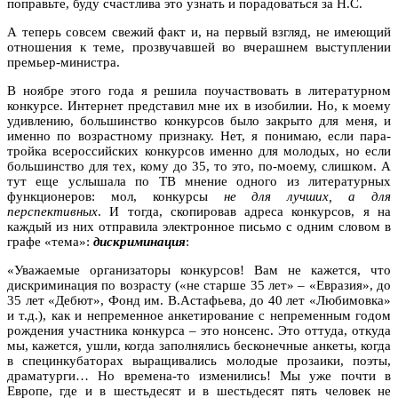
поправьте, буду счастлива это узнать и порадоваться за Н.С.
А теперь совсем свежий факт и, на первый взгляд, не имеющий
отношения к теме, прозвучавшей во вчерашнем выступлении
премьер-министра.
В ноябре этого года я решила поучаствовать в литературном
конкурсе. Интернет представил мне их в изобилии. Но, к моему
удивлению, большинство конкурсов было закрыто для меня, и
именно по возрастному признаку. Нет, я понимаю, если пара-
тройка всероссийских конкурсов именно для молодых, но если
большинство для тех, кому до 35, то это, по-моему, слишком. А
тут еще услышала по ТВ мнение одного из литературных
функционеров: мол, конкурсы
не для лучших, а для
перспективных
. И тогда, скопировав адреса конкурсов, я на
каждый из них отправила электронное письмо с одним словом в
графе «тема»:
дискриминация
:
«Уважаемые организаторы конкурсов! Вам не кажется, что
дискриминация по возрасту («не старше 35 лет» – «Евразия», до
35 лет «Дебют», Фонд им. В.Астафьева, до 40 лет «Любимовка»
и т.д.), как и непременное анкетирование с непременным годом
рождения участника конкурса – это нонсенс. Это оттуда, откуда
мы, кажется, ушли, когда заполнялись бесконечные анкеты, когда
в специнкубаторах выращивались молодые прозаики, поэты,
драматурги… Но времена-то изменились! Мы уже почти в
Европе, где и в шестьдесят и в шестьдесят пять человек не