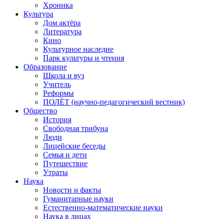
Хроника
Культура
Дом актёра
Литература
Кино
Культурное наследие
Парк культуры и чтения
Образование
Школа и вуз
Учитель
Реформы
ПОЛЁТ (научно-педагогический вестник)
Общество
История
Свободная трибуна
Люди
Лицейские беседы
Семья и дети
Путешествие
Утраты
Наука
Новости и факты
Гуманитарные науки
Естественно-математические науки
Наука в лицах