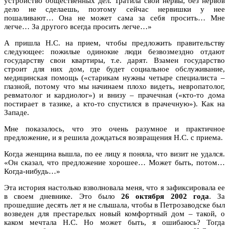
устройство общественных дел. Тратила свои нервы, без нервов
дело не сделаешь, поэтому сейчас нервишки у нее
пошаливают… Она не может сама за себя просить… Мне
легче… За другого всегда просить легче…»
А пришла Н.С. на прием, чтобы предложить правительству
следующее: пожилые одинокие люди безвозмездно отдают
государству свои квартиры, т.е. дарят. Взамен государство
строит для них дом, где будет социальное обслуживание,
медицинская помощь («старикам нужны четыре специалиста –
глазной, потому что мы начинаем плохо видеть, невропатолог,
ревматолог и кардиолог») и внизу – прачечная («кто-то дома
постирает в тазике, а кто-то спустился в прачечную»). Как на
Западе.
Мне показалось, что это очень разумное и практичное
предложение, и я решила дождаться возвращения Н.С. с приема.
Когда женщина вышла, по ее лицу я поняла, что визит не удался.
«Он сказал, что предложение хорошее… Может быть, потом…
Когда-нибудь…»
Эта история настолько взволновала меня, что я зафиксировала ее
в своем дневнике. Это было
26 октября 2002 года
. За
прошедшие десять лет я не слышала, чтобы в Петрозаводске был
возведен для престарелых новый комфортный дом – такой, о
каком мечтала Н.С. Но может быть, я ошибаюсь? Тогда