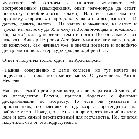
чувствует себя отстоем, а напротив, чувствует себя
востребованным (квалификация, опыт чего-нибудь да стоят,
поскольку приобретаются годами). Или все таки мы по-
прежнему «евр-азия» и продолжаем давить и выдавливать… И
делить, делить, делить… На наших и не-наших, на своих и
чужих, на тех, кому до 35 и кому за 35, на молодых и пожилых…
Но, на мой взгляд, первичен текст и талант. Все остальное – от
лукавого. Виктор Петрович Астафьев, чьим именем назван один
из конкурсов, сам начинал уже в зрелом возрасте и подобную
дискриминацию в литературе вряд ли одобрил бы».
Ответ я получила только один – из Красноярска:
«Галина, совершенно с Вами согласен, но тут ничего не
поделаешь – пока по крайней мере. С уважением, Антон
Нечаев».
Наш уважаемый премьер-министр, а еще вчера самый молодой
из президентов России, призвал бороться с фактами
дискриминации по возрасту. То есть не указывать в
приглашениях, объявлениях и т.д. возраст претендентов на
рабочее место. Правда, он не сказал прямо, что лучший в своем
деле и есть самый перспективный для государства. Но, хочется
надеяться, что он это подразумевал.