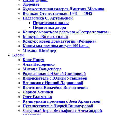
Здоровье
Художественная галерея Дмитрия Москина
Великая Отечественная. 1941 — 1945
Педагогика С. Артемьевой
Педагогика школы
Педагогика двора
Конкурс короткого рассказа «Сестра таланта»
Конкурс «Во весь голос»
Конкурс новой драматургии «Ремарка»
Каким мы помним август 1991-го…
Михаил Швейцер
Блоги
Блог Лицея
Алла Нестеренко
Михаил Гольденберг
Родословная с Юлией Свинцовой
Видоискатель с Юлией Утышевой
Вернисаж с Ириной Ларионовой
Валентина Калачёва. Впечатления
Лариса Хенинен
Олег Гальченко
Культурный променад с Зоей Арнаутовой
Путешествуем с Лидией Винокуровой
Лазурный Берег без пафоса с Александрой