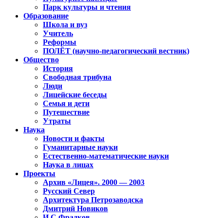
Парк культуры и чтения
Образование
Школа и вуз
Учитель
Реформы
ПОЛЁТ (научно-педагогический вестник)
Общество
История
Свободная трибуна
Люди
Лицейские беседы
Семья и дети
Путешествие
Утраты
Наука
Новости и факты
Гуманитарные науки
Естественно-математические науки
Наука в лицах
Проекты
Архив «Лицея». 2000 — 2003
Русский Север
Архитектура Петрозаводска
Дмитрий Новиков
И.С.Фрадков