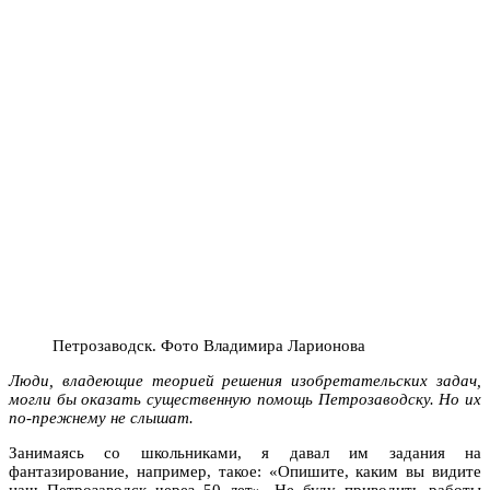
Петрозаводск. Фото Владимира Ларионова
Люди, владеющие теорией решения изобретательских задач,
могли бы оказать существенную помощь Петрозаводску. Но их
по-прежнему не слышат.
Занимаясь со школьниками, я давал им задания на
фантазирование, например, такое: «Опишите, каким вы видите
наш Петрозаводск через 50 лет». Не буду приводить работы