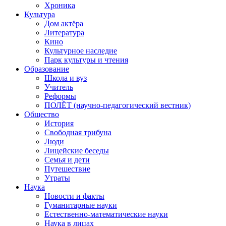
Хроника
Культура
Дом актёра
Литература
Кино
Культурное наследие
Парк культуры и чтения
Образование
Школа и вуз
Учитель
Реформы
ПОЛЁТ (научно-педагогический вестник)
Общество
История
Свободная трибуна
Люди
Лицейские беседы
Семья и дети
Путешествие
Утраты
Наука
Новости и факты
Гуманитарные науки
Естественно-математические науки
Наука в лицах