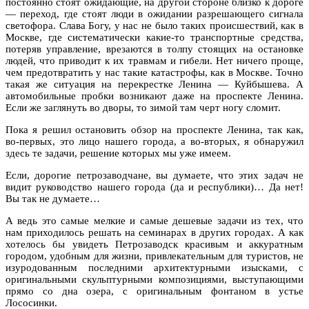
постоянно стоят ожидающие, на другой стороне близко к дороге
— переход, где стоят люди в ожидании разрешающего сигнала
светофора. Слава Богу, у нас не было таких происшествий, как в
Москве, где систематически какие-то транспортные средства,
потеряв управление, врезаются в толпу стоящих на остановке
людей, что приводит к их травмам и гибели. Нет ничего проще,
чем предотвратить у нас такие катастрофы, как в Москве. Точно
такая же ситуация на перекрестке Ленина — Куйбышева. А
автомобильные пробки возникают даже на проспекте Ленина.
Если же заглянуть во дворы, то зимой там черт ногу сломит.
Пока я решил остановить обзор на проспекте Ленина, так как,
во-первых, это лицо нашего города, а во-вторых, я обнаружил
здесь те задачи, решение которых мы уже имеем.
Если, дорогие петрозаводчане, вы думаете, что этих задач не
видит руководство нашего города (да и республики)… Да нет!
Вы так не думаете…
А ведь это самые мелкие и самые дешевые задачи из тех, что
нам приходилось решать на семинарах в других городах. А как
хотелось бы увидеть Петрозаводск красивым и аккуратным
городом, удобным для жизни, привлекательным для туристов, не
изуродованным последними архитектурными изысками, с
оригинальными скульптурными композициями, выступающими
прямо со дна озера, с оригинальным фонтаном в устье
Лососинки.