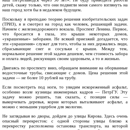
детей, скажу только, что они подвигли меня самого взглянуть на
наш город хотя бы в недалеком будущем.
Поскольку я преподаю теорию решения изобретательских задач
(ТРИЗ), я и смотрел на город как человек, решающий задачи.
Начнем с железнодорожного вокзала. Проспект Ленина. Первое,
что бросается в глаза, это крыши некоторых домов,
«украшенные» заборами. Не всякий приезжий догадается, что
эти «украшения» служат для того, чтобы за них держались люди,
сбрасывающие снег и сосульки с крыши. Между тем,
нормальное решение этой задачи дешевле, чем стоимость забора
и оплата людей, рискующих своим здоровьем, а то и жизнью.
Двигаясь по проспекту вниз, обращаем внимание на оборванные
водосточные трубы, свисающие с домов. Цена решения этой
задачи — не более 10 рублей на трубу.
Если посмотреть под ноги, то увидим искореженный асфальт,
особенно возле кузницы инженерных кадров — ПетрГУ. Эту
задачу можно решить, так сказать, с позиции силы —
выкорчевать деревья, корни которых выталкивают асфальт, а
можно с меньшим ущербом для экологии.
Не заглядывая во дворы, дойдем до улицы Кирова. Здесь очень
опасный перекресток: с одной стороны улицы близко к
перекрестку расположена остановка транспорта, на которой