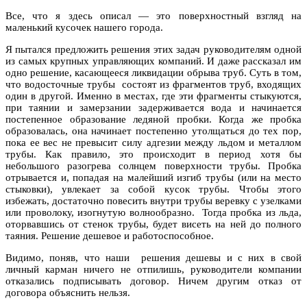
Все, что я здесь описал — это поверхностный взгляд на
маленький кусочек нашего города.
Я пытался предложить решения этих задач руководителям одной
из самых крупных управляющих компаний. И даже рассказал им
одно решение, касающееся ликвидации обрыва труб. Суть в том,
что водосточные трубы состоят из фрагментов труб, входящих
один в другой. Именно в местах, где эти фрагменты стыкуются,
при таянии и замерзании задерживается вода и начинается
постепенное образование ледяной пробки. Когда же пробка
образовалась, она начинает постепенно утолщаться до тех пор,
пока ее вес не превысит силу адгезии между льдом и металлом
трубы. Как правило, это происходит в период хотя бы
небольшого разогрева солнцем поверхности трубы. Пробка
отрывается и, попадая на малейший изгиб трубы (или на место
стыковки), увлекает за собой кусок трубы. Чтобы этого
избежать, достаточно повесить внутри трубы веревку с узелками
или проволоку, изогнутую волнообразно. Тогда пробка из льда,
оторвавшись от стенок трубы, будет висеть на ней до полного
таяния. Решение дешевое и работоспособное.
Видимо, поняв, что наши решения дешевы и с них в свой
личный карман ничего не отпилишь, руководители компании
отказались подписывать договор. Ничем другим отказ от
договора объяснить нельзя.