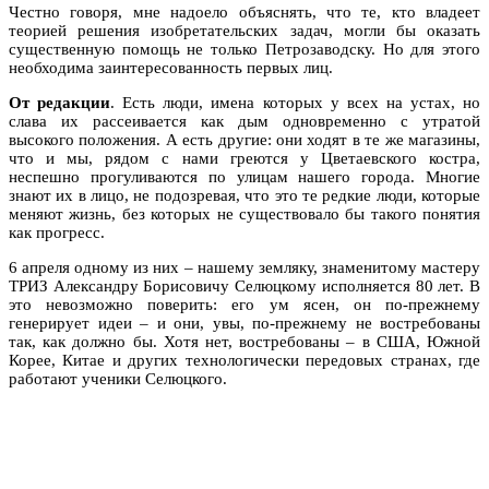
Честно говоря, мне надоело объяснять, что те, кто владеет
теорией решения изобретательских задач, могли бы оказать
существенную помощь не только Петрозаводску. Но для этого
необходима заинтересованность первых лиц.
От редакции
. Есть люди, имена которых у всех на устах, но
слава их рассеивается как дым одновременно с утратой
высокого положения. А есть другие: они ходят в те же магазины,
что и мы, рядом с нами греются у Цветаевского костра,
неспешно прогуливаются по улицам нашего города. Многие
знают их в лицо, не подозревая, что это те редкие люди, которые
меняют жизнь, без которых не существовало бы такого понятия
как прогресс.
6 апреля одному из них – нашему земляку, знаменитому мастеру
ТРИЗ Александру Борисовичу Селюцкому исполняется 80 лет. В
это невозможно поверить: его ум ясен, он по-прежнему
генерирует идеи – и они, увы, по-прежнему не востребованы
так, как должно бы. Хотя нет, востребованы – в США, Южной
Корее, Китае и других технологически передовых странах, где
работают ученики Селюцкого.