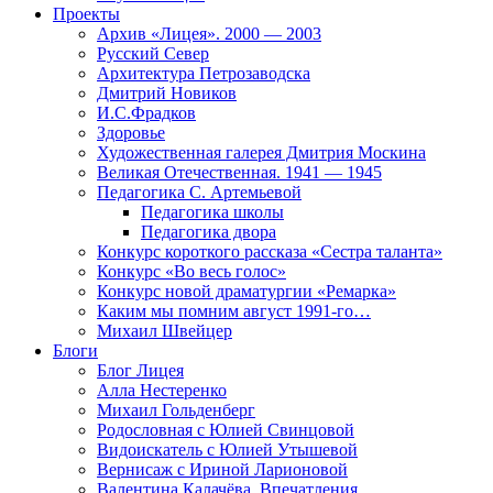
Проекты
Архив «Лицея». 2000 — 2003
Русский Север
Архитектура Петрозаводска
Дмитрий Новиков
И.С.Фрадков
Здоровье
Художественная галерея Дмитрия Москина
Великая Отечественная. 1941 — 1945
Педагогика С. Артемьевой
Педагогика школы
Педагогика двора
Конкурс короткого рассказа «Сестра таланта»
Конкурс «Во весь голос»
Конкурс новой драматургии «Ремарка»
Каким мы помним август 1991-го…
Михаил Швейцер
Блоги
Блог Лицея
Алла Нестеренко
Михаил Гольденберг
Родословная с Юлией Свинцовой
Видоискатель с Юлией Утышевой
Вернисаж с Ириной Ларионовой
Валентина Калачёва. Впечатления