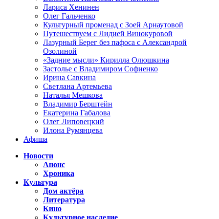
Лариса Хенинен
Олег Гальченко
Культурный променад с Зоей Арнаутовой
Путешествуем с Лидией Винокуровой
Лазурный Берег без пафоса с Александрой
Озолиной
«Задние мысли» Кирилла Олюшкина
Застолье с Владимиром Софиенко
Ирина Савкина
Светлана Артемьева
Наталья Мешкова
Владимир Берштейн
Екатерина Габалова
Олег Липовецкий
Илона Румянцева
Афиша
Новости
Анонс
Хроника
Культура
Дом актёра
Литература
Кино
Культурное наследие