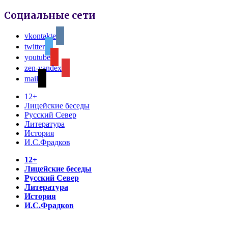
Социальные сети
vkontakte
twitter
youtube
zen-yandex
mail
12+
Лицейские беседы
Русский Север
Литература
История
И.С.Фрадков
12+
Лицейские беседы
Русский Север
Литература
История
И.С.Фрадков