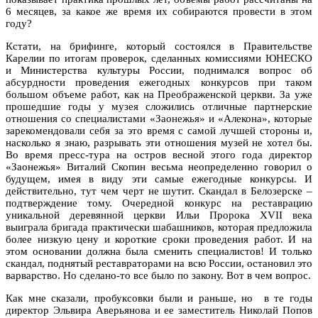
6 месяцев, за какое же время их собираются провести в этом
году?
Кстати, на брифинге, который состоялся в Правительстве
Карелии по итогам проверок, сделанных комиссиями ЮНЕСКО
и Министерства культуры России, поднимался вопрос об
абсурдности проведения ежегодных конкурсов при таком
большом объеме работ, как на Преображенской церкви. За уже
прошедшие годы у музея сложились отличные партнерские
отношения со специалистами «Заонежья» и «Алекона», которые
зарекомендовали себя за это время с самой лучшей стороны и,
насколько я знаю, разрывать эти отношения музей не хотел бы.
Во время пресс-тура на остров весной этого года директор
«Заонежья» Виталий Скопин весьма неопределенно говорил о
будущем, имея в виду эти самые ежегодные конкурсы. И
действительно, тут чем черт не шутит. Скандал в Белозерске –
подтверждение тому. Очередной конкурс на реставрацию
уникальной деревянной церкви Ильи Пророка XVII века
выиграла бригада практически шабашников, которая предложила
более низкую цену и короткие сроки проведения работ. И на
этом основании должна была сменить специалистов! И только
скандал, поднятый реставраторами на всю России, остановил это
варварство. Но сделано-то все было по закону. Вот в чем вопрос.
Как мне сказали, пробуксовки были и раньше, но в те годы
директор Эльвира Аверьянова и ее заместитель Николай Попов