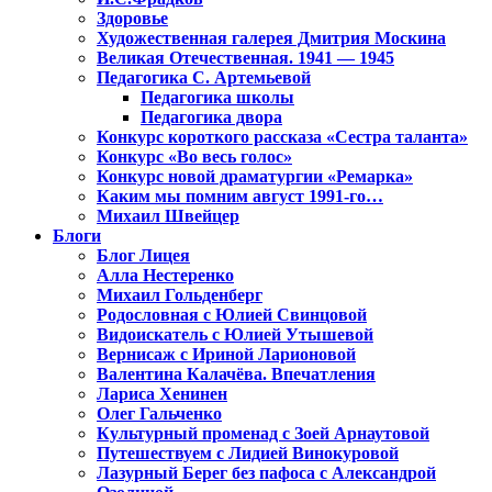
Здоровье
Художественная галерея Дмитрия Москина
Великая Отечественная. 1941 — 1945
Педагогика С. Артемьевой
Педагогика школы
Педагогика двора
Конкурс короткого рассказа «Сестра таланта»
Конкурс «Во весь голос»
Конкурс новой драматургии «Ремарка»
Каким мы помним август 1991-го…
Михаил Швейцер
Блоги
Блог Лицея
Алла Нестеренко
Михаил Гольденберг
Родословная с Юлией Свинцовой
Видоискатель с Юлией Утышевой
Вернисаж с Ириной Ларионовой
Валентина Калачёва. Впечатления
Лариса Хенинен
Олег Гальченко
Культурный променад с Зоей Арнаутовой
Путешествуем с Лидией Винокуровой
Лазурный Берег без пафоса с Александрой