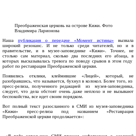
Преображенская церковь на острове Кижи. Фото
Владимира Ларионова
Наша
публикация о передаче «Момент истины»
вызвала
широкий резонанс. И не только среди читателей, но и в
правительстве, и в музее-заповеднике «Кижи». Точнее, не
столько сам материал, сколько два последних его абзаца, в
которых высказывалась тревога по поводу срывов в этом году
работ по реставрации Преображенской церкви.
Появились отклики, клеймившие «Лицей», который, не
разобравшись, что называется, бухнул в колокол. Более того, из
пресс-релиза, полученного редакцией из музея-заповедника,
следует, что дела обстоят очень даже неплохо и не вызывают
беспокойства, все идет своим порядком.
Вот полный текст разосланного в СМИ из музея-заповедника
«Кижи» пресс-релиза под названием «Реставрация
Преображенской церкви продолжается»:
«
В ряде карельских СМИ прошла информация о сложной