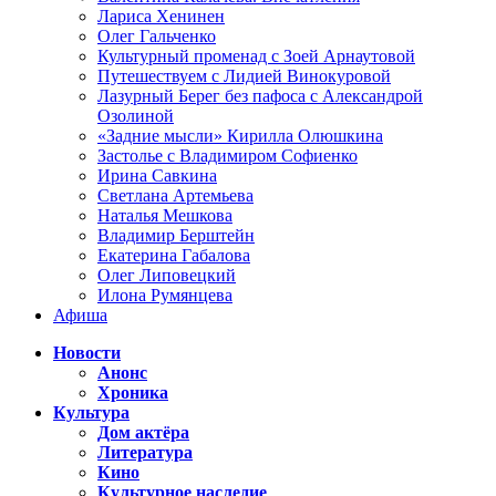
Лариса Хенинен
Олег Гальченко
Культурный променад с Зоей Арнаутовой
Путешествуем с Лидией Винокуровой
Лазурный Берег без пафоса с Александрой
Озолиной
«Задние мысли» Кирилла Олюшкина
Застолье с Владимиром Софиенко
Ирина Савкина
Светлана Артемьева
Наталья Мешкова
Владимир Берштейн
Екатерина Габалова
Олег Липовецкий
Илона Румянцева
Афиша
Новости
Анонс
Хроника
Культура
Дом актёра
Литература
Кино
Культурное наследие