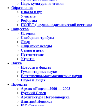
Парк культуры и чтения
Образование
Школа и вуз
Учитель
Реформы
ПОЛЁТ (научно-педагогический вестник)
Общество
История
Свободная трибуна
Люди
Лицейские беседы
Семья и дети
Путешествие
Утраты
Наука
Новости и факты
Гуманитарные науки
Естественно-математические науки
Наука в лицах
Проекты
Архив «Лицея». 2000 — 2003
Русский Север
Архитектура Петрозаводска
Дмитрий Новиков
И.С.Фрадков