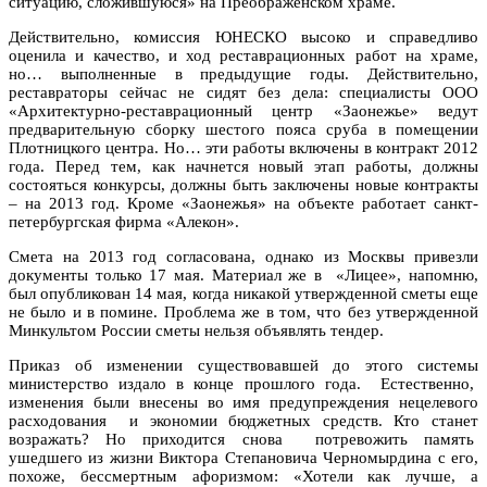
ситуацию, сложившуюся» на Преображенском храме.
Действительно, комиссия ЮНЕСКО высоко и справедливо
оценила и качество, и ход реставрационных работ на храме,
но… выполненные в предыдущие годы. Действительно,
реставраторы сейчас не сидят без дела: специалисты ООО
«Архитектурно-реставрационный центр «Заонежье» ведут
предварительную сборку шестого пояса сруба в помещении
Плотницкого центра. Но… эти работы включены в контракт 2012
года. Перед тем, как начнется новый этап работы, должны
состояться конкурсы, должны быть заключены новые контракты
– на 2013 год. Кроме «Заонежья» на объекте работает санкт-
петербургская фирма «Алекон».
Смета на 2013 год согласована, однако из Москвы привезли
документы только 17 мая. Материал же в «Лицее», напомню,
был опубликован 14 мая, когда никакой утвержденной сметы еще
не было и в помине. Проблема же в том, что без утвержденной
Минкультом России сметы нельзя объявлять тендер.
Приказ об изменении существовавшей до этого системы
министерство издало в конце прошлого года. Естественно,
изменения были внесены во имя предупреждения нецелевого
расходования и экономии бюджетных средств. Кто станет
возражать? Но приходится снова потревожить память
ушедшего из жизни Виктора Степановича Черномырдина с его,
похоже, бессмертным афоризмом: «Хотели как лучше, а