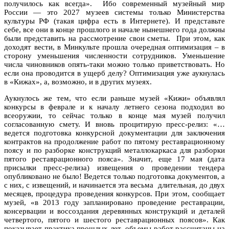
получилось как всегда». Ибо современный музейный мир
России — это 2027 музеев системы только Министерства
культуры РФ (такая цифра есть в Интернете). И представьте
себе, все они в конце прошлого и начале нынешнего года должны
были представить на рассмотрение свои сметы. При этом, как
доходят вести, в Минкульте прошла очередная оптимизация – в
сторону уменьшения численности сотрудников. Уменьшение
числа чиновников опять-таки можно только приветствовать. Но
если она проводится в ущерб делу? Оптимизация уже аукнулась
в «Кижах», а, возможно, и в других музеях.
Аукнулось же тем, что если раньше музей «Кижи» объявлял
конкурсы в феврале и к началу летнего сезона подходил во
всеоружии, то сейчас только в конце мая музей получил
согласованную смету. И вновь процитирую пресс-релиз: «…
ведется подготовка конкурсной документации для заключения
контрактов на продолжение работ по пятому реставрационному
поясу и по разборке конструкций металлокаркаса для разборки
пятого реставрационного пояса». Значит, еще 17 мая (дата
присылки пресс-релиза) извещения о проведении тендера
опубликовано не было! Ведется только подготовка документов, а
с них, с извещений, и начинается эта весьма длительная, до двух
месяцев, процедура проведения конкурсов. При этом, сообщает
музей, «в 2013 году запланировано проведение реставрации,
консервации и воссоздания деревянных конструкций и деталей
четвертого, пятого и шестого реставрационных поясов». Как
показывает практика прошлых лет, объемы работ рассчитаны на