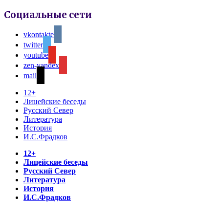
Социальные сети
vkontakte
twitter
youtube
zen-yandex
mail
12+
Лицейские беседы
Русский Север
Литература
История
И.С.Фрадков
12+
Лицейские беседы
Русский Север
Литература
История
И.С.Фрадков