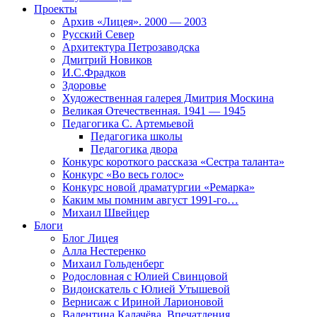
Проекты
Архив «Лицея». 2000 — 2003
Русский Север
Архитектура Петрозаводска
Дмитрий Новиков
И.С.Фрадков
Здоровье
Художественная галерея Дмитрия Москина
Великая Отечественная. 1941 — 1945
Педагогика С. Артемьевой
Педагогика школы
Педагогика двора
Конкурс короткого рассказа «Сестра таланта»
Конкурс «Во весь голос»
Конкурс новой драматургии «Ремарка»
Каким мы помним август 1991-го…
Михаил Швейцер
Блоги
Блог Лицея
Алла Нестеренко
Михаил Гольденберг
Родословная с Юлией Свинцовой
Видоискатель с Юлией Утышевой
Вернисаж с Ириной Ларионовой
Валентина Калачёва. Впечатления