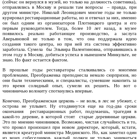
(сейчас он вернулся в музей, но только на должность советника),
отправлялись в Москву и решали там вопросы – правда, при
другом министре. Николай Леонидович многие годы не только
курировал реставрационные работы, но и отвечал за них, именно
он был одним из организаторов Плотницкого центра и его
первым руководителем. Тогда, более 10 лет назад, в музее
появилось реально работающее производство, а заслуга
Аверьяновой не только в том, что она поддержала идею
создания такого центра, но при ней эта система эффективно
заработала. Сумела бы Эльвира Валентиновна, отправившись в
этом году в Москву, добиться успеха в нынешнем Минкульте, не
знаю. Но факт остается фактом.
В прошлые годы реставраторы сталкивались со многими
проблемами, Преображенка преподнесла немало сюрпризов, но
они были техническими, и специалисты, сумевшие накопить за
это время солидный опыт, сумели их решить. Но вот о
чиновничью волокиту споткнулись впервые.
Конечно, Преображенская церковь – не волк, в лес не убежит, с
острова не уплывет. Ну отодвинутся еще на год-два сроки
окончания реставрационных работ, подумаешь, трагедия в
какой-то деревне, в которой стоят старые деревянные церкви.
Это по мнению чиновников. Возможно, чистая случайность и то,
что прокол произошел при новом директоре, который, кстати,
является креатурой министра Мединского. Но, как заметил один
из моих собеседников, каждый должен не только заниматься