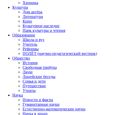
Хроника
Культура
Дом актёра
Литература
Кино
Культурное наследие
Парк культуры и чтения
Образование
Школа и вуз
Учитель
Реформы
ПОЛЁТ (научно-педагогический вестник)
Общество
История
Свободная трибуна
Люди
Лицейские беседы
Семья и дети
Путешествие
Утраты
Наука
Новости и факты
Гуманитарные науки
Естественно-математические науки
Наука в лицах