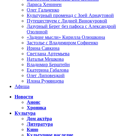
Лариса Хенинен
Олег Гальченко
Культурный променад с Зоей Арнаутовой
Путешествуем с Лидией Винокуровой
Лазурный Берег без пафоса с Александрой
Озолиной
«Задние мысли» Кирилла Олюшкина
Застолье с Владимиром Софиенко
Ирина Савкина
Светлана Артемьева
Наталья Мешкова
Владимир Берштейн
Екатерина Габалова
Олег Липовецкий
Илона Румянцева
Афиша
Новости
Анонс
Хроника
Культура
Дом актёра
Литература
Кино
Культурное наследие