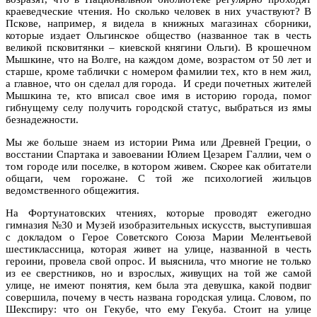
краеведческие чтения. Но сколько человек в них участвуют? В
Пскове, например, я видела в книжных магазинах сборники,
которые издает Ольгинское общество (названное так в честь
великой псковитянки – киевской княгини Ольги). В крошечном
Мышкине, что на Волге, на каждом доме, возрастом от 50 лет и
старше, кроме таблички с номером фамилии тех, кто в нем жил,
а главное, что он сделал для города. И среди почетных жителей
Мышкина те, кто вписал свое имя в историю города, помог
гибнущему селу получить городской статус, выбраться из ямы
безнадежности.
Мы же больше знаем из истории Рима или Древней Греции, о
восстании Спартака и завоевании Юлием Цезарем Галлии, чем о
том городе или поселке, в котором живем. Скорее как обитатели
общаги, чем горожане. С той же психологией жильцов
ведомственного общежития.
На Фортунатовских чтениях, которые проводят ежегодно
гимназия №30 и Музей изобразительных искусств, выступившая
с докладом о Герое Советского Союза Марии Мелентьевой
шестиклассница, которая живет на улице, названной в честь
героини, провела свой опрос. И выяснила, что многие не только
из ее сверстников, но и взрослых, живущих на той же самой
улице, не имеют понятия, кем была эта девушка, какой подвиг
совершила, почему в честь названа городская улица. Словом, по
Шекспиру: что он Гекубе, что ему Гекуба. Стоит на улице