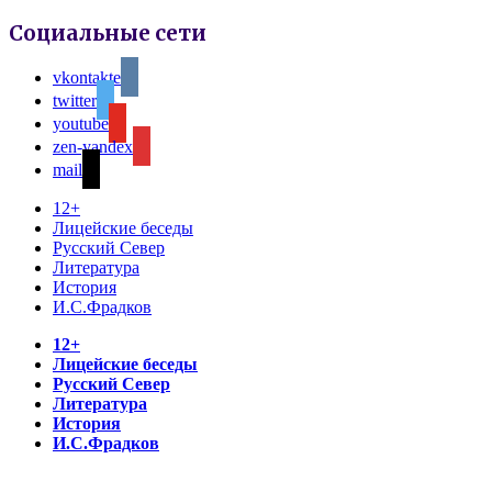
Социальные сети
vkontakte
twitter
youtube
zen-yandex
mail
12+
Лицейские беседы
Русский Север
Литература
История
И.С.Фрадков
12+
Лицейские беседы
Русский Север
Литература
История
И.С.Фрадков