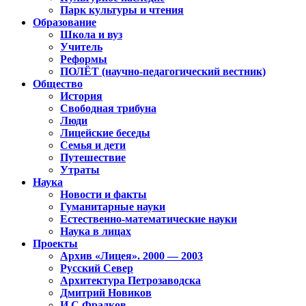
Парк культуры и чтения
Образование
Школа и вуз
Учитель
Реформы
ПОЛЁТ (научно-педагогический вестник)
Общество
История
Свободная трибуна
Люди
Лицейские беседы
Семья и дети
Путешествие
Утраты
Наука
Новости и факты
Гуманитарные науки
Естественно-математические науки
Наука в лицах
Проекты
Архив «Лицея». 2000 — 2003
Русский Север
Архитектура Петрозаводска
Дмитрий Новиков
И.С.Фрадков