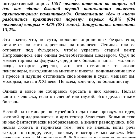
интерактивный опрос:
1597 человек отвечали на вопрос: «А
для вас здание бывшей первой поликлиники является
архитектурным памятником?». Ответившие «да» и «нет»
разделились практически поровну: первых 42,8% (684
человека) вторых – 42% (671 голос). Затруднились ответить
13,2%.
Это значит, что, по сути, половине опрошенных безразлично,
останется ли «эта деревяшка на проспекте Ленина» или ее
отправят под бульдозер, чтобы украсить старый центр
Петрозаводска еще одним железобетонным шедевром. Судя по
комментариям на форумах, среди них большая часть – молодые
люди, которые уверены, что это отставшие от жизни
пенсионеры, выходящие на митинг и пикеты, поднимающие шум
в прессе и идущие отстаивать свое мнение в суды, мешают им,
молодым, жить в ХХI веке. Не всем, конечно, но большинству.
Однако я вовсе не собираюсь бросать в них камень. Нельзя
винить человека, если он слепой или глухой. Его сделала таким
болезнь.
Весной на семинаре по музейной педагогике прозвучала идея,
которой придерживается и архитектор Зеленская. Большинство
из нас фантастически необразованно, а значит равнодушно, ибо
нельзя любить и гордиться тем, чего не знаешь, когда речь
заходит о городе, селе, поселке, в которым мы живем. Мне
возразят, что в Национальной библиотеке регулярно проходят