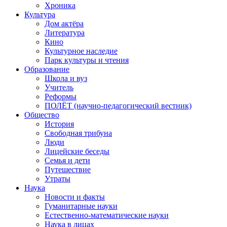
Хроника
Культура
Дом актёра
Литература
Кино
Культурное наследие
Парк культуры и чтения
Образование
Школа и вуз
Учитель
Реформы
ПОЛЁТ (научно-педагогический вестник)
Общество
История
Свободная трибуна
Люди
Лицейские беседы
Семья и дети
Путешествие
Утраты
Наука
Новости и факты
Гуманитарные науки
Естественно-математические науки
Наука в лицах