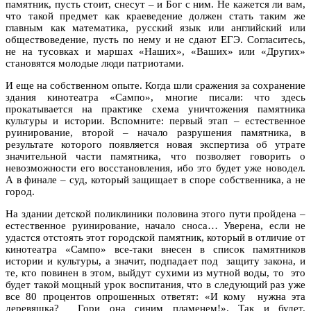
памятник, пусть стоит, снесут – и Бог с ним. Не кажется ли вам,
что такой предмет как краеведение должен стать таким же
главным как математика, русский язык или английский или
обществоведение, пусть по нему и не сдают ЕГЭ. Согласитесь,
не на тусовках и маршах «Наших», «Ваших» или «Других»
становятся молодые люди патриотами.
И еще на собственном опыте. Когда шли сражения за сохранение
здания кинотеатра «Сампо», многие писали: что здесь
прокатывается на практике схема уничтожения памятника
культуры и истории. Вспомните: первый этап – естественное
руинирование, второй – начало разрушения памятника, в
результате которого появляется новая экспертиза об утрате
значительной части памятника, что позволяет говорить о
невозможности его восстановления, ибо это будет уже новодел.
А в финале – суд, который защищает в споре собственника, а не
город.
На здании детской поликлиники половина этого пути пройдена –
естественное руинирование, начало сноса… Уверена, если не
удастся отстоять этот городской памятник, который в отличие от
кинотеатра «Сампо» все-таки внесен в список памятников
истории и культуры, а значит, подпадает под защиту закона, и
те, кто повинен в этом, выйдут сухими из мутной воды, то это
будет такой мощный урок воспитания, что в следующий раз уже
все 80 процентов опрошенных ответят: «И кому нужна эта
деревяшка? Гори она синим пламенем!». Так и будет.