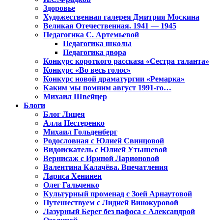
Здоровье
Художественная галерея Дмитрия Москина
Великая Отечественная. 1941 — 1945
Педагогика С. Артемьевой
Педагогика школы
Педагогика двора
Конкурс короткого рассказа «Сестра таланта»
Конкурс «Во весь голос»
Конкурс новой драматургии «Ремарка»
Каким мы помним август 1991-го…
Михаил Швейцер
Блоги
Блог Лицея
Алла Нестеренко
Михаил Гольденберг
Родословная с Юлией Свинцовой
Видоискатель с Юлией Утышевой
Вернисаж с Ириной Ларионовой
Валентина Калачёва. Впечатления
Лариса Хенинен
Олег Гальченко
Культурный променад с Зоей Арнаутовой
Путешествуем с Лидией Винокуровой
Лазурный Берег без пафоса с Александрой