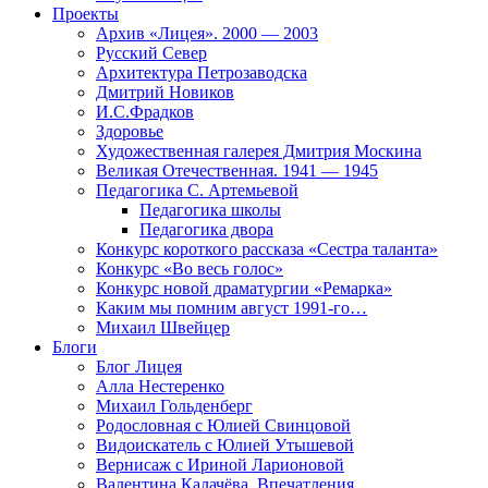
Проекты
Архив «Лицея». 2000 — 2003
Русский Север
Архитектура Петрозаводска
Дмитрий Новиков
И.С.Фрадков
Здоровье
Художественная галерея Дмитрия Москина
Великая Отечественная. 1941 — 1945
Педагогика С. Артемьевой
Педагогика школы
Педагогика двора
Конкурс короткого рассказа «Сестра таланта»
Конкурс «Во весь голос»
Конкурс новой драматургии «Ремарка»
Каким мы помним август 1991-го…
Михаил Швейцер
Блоги
Блог Лицея
Алла Нестеренко
Михаил Гольденберг
Родословная с Юлией Свинцовой
Видоискатель с Юлией Утышевой
Вернисаж с Ириной Ларионовой
Валентина Калачёва. Впечатления