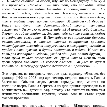
«…Я часто смотрю на людей, идущих по Петербургу, и вижу в
них прохожих. Прохожий — это тот, кто проходит мимо
всего. Он ничего не видит. Не видит красоты, панорамы… Он
прохожий: идет, идет, идет по Невскому, взбивает пыль.
Какое-то многоногое существо идет по городу. Какое ему дело,
что в глубине перспективы смотрит Михайловский дворец?
Какое ему дело, что Александрийский театр пытается
выглянуть? Он этого не хочет видеть! И пошел себе дальше…
Значит, город не сработал. Значит, надо как-то вернуть людям
способность созерцания. В Петербурге все прохожие должны
останавливаться, в главных точках восприятия красоты
петербургских ансамблей погружаться в созерцание, выходя за
пределы пяти чувств, и душой воспарять в небеса. И если ты
хоть раз воспарил к небесам, увидев один раз, потом другой, —
твоя душа начала отогреваться. Душа начала менять свой
цвет серого мышонка. И человек оживет. Он уже не будет
ходить по Петербургу просто пешеходом и прохожим…».
Это отрывок из интервью, которое дала журналу «Человек без
границ» (№2 за 2008 год) архитектор, педагог, писатель Галина
Зеленская. Обычно люди, делая карьеру, поднимаются по
лестнице вверх, Галина Сергеевна из вуза пришла преподавать и
воспитывать в… детский сад, потому что считает: именно там
начинается воспитание горожан, чтобы они не стали серой
массой прохожих.
Вспомнила это интервью не случайно. ВКонтакте прошел