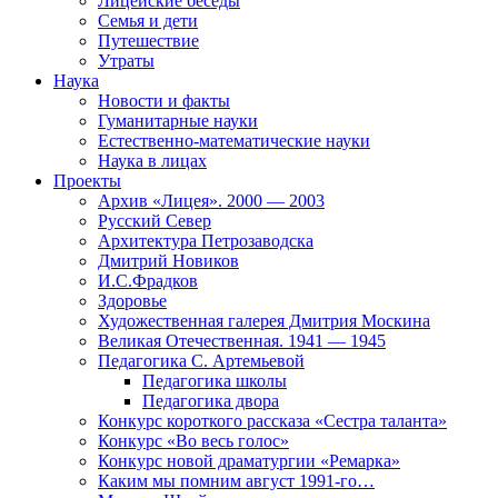
Лицейские беседы
Семья и дети
Путешествие
Утраты
Наука
Новости и факты
Гуманитарные науки
Естественно-математические науки
Наука в лицах
Проекты
Архив «Лицея». 2000 — 2003
Русский Север
Архитектура Петрозаводска
Дмитрий Новиков
И.С.Фрадков
Здоровье
Художественная галерея Дмитрия Москина
Великая Отечественная. 1941 — 1945
Педагогика С. Артемьевой
Педагогика школы
Педагогика двора
Конкурс короткого рассказа «Сестра таланта»
Конкурс «Во весь голос»
Конкурс новой драматургии «Ремарка»
Каким мы помним август 1991-го…