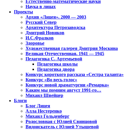
Естественно-математические науки
Наука в лицах
Проекты
Архив «Лицея». 2000 — 2003
Русский Север
Архитектура Петрозаводска
Дмитрий Новиков
И.С.Фрадков
Здоровье
Художественная галерея Дмитрия Москина
Великая Отечественная. 1941 — 1945
Педагогика С. Артемьевой
Педагогика школы
Педагогика двора
Конкурс короткого рассказа «Сестра таланта»
Конкурс «Во весь голос»
Конкурс новой драматургии «Ремарка»
Каким мы помним август 1991-го…
Михаил Швейцер
Блоги
Блог Лицея
Алла Нестеренко
Михаил Гольденберг
Родословная с Юлией Свинцовой
Видоискатель с Юлией Утышевой