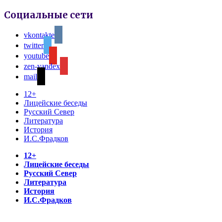
Социальные сети
vkontakte
twitter
youtube
zen-yandex
mail
12+
Лицейские беседы
Русский Север
Литература
История
И.С.Фрадков
12+
Лицейские беседы
Русский Север
Литература
История
И.С.Фрадков