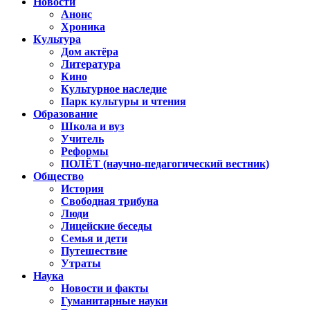
Новости
Анонс
Хроника
Культура
Дом актёра
Литература
Кино
Культурное наследие
Парк культуры и чтения
Образование
Школа и вуз
Учитель
Реформы
ПОЛЁТ (научно-педагогический вестник)
Общество
История
Свободная трибуна
Люди
Лицейские беседы
Семья и дети
Путешествие
Утраты
Наука
Новости и факты
Гуманитарные науки