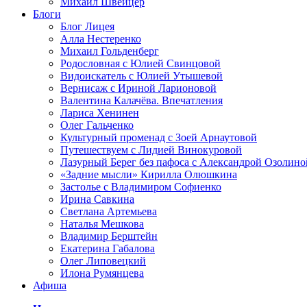
Михаил Швейцер
Блоги
Блог Лицея
Алла Нестеренко
Михаил Гольденберг
Родословная с Юлией Свинцовой
Видоискатель с Юлией Утышевой
Вернисаж с Ириной Ларионовой
Валентина Калачёва. Впечатления
Лариса Хенинен
Олег Гальченко
Культурный променад с Зоей Арнаутовой
Путешествуем с Лидией Винокуровой
Лазурный Берег без пафоса с Александрой Озолино
«Задние мысли» Кирилла Олюшкина
Застолье с Владимиром Софиенко
Ирина Савкина
Светлана Артемьева
Наталья Мешкова
Владимир Берштейн
Екатерина Габалова
Олег Липовецкий
Илона Румянцева
Афиша