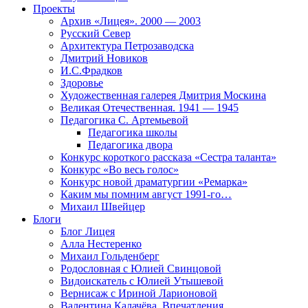
Проекты
Архив «Лицея». 2000 — 2003
Русский Север
Архитектура Петрозаводска
Дмитрий Новиков
И.С.Фрадков
Здоровье
Художественная галерея Дмитрия Москина
Великая Отечественная. 1941 — 1945
Педагогика С. Артемьевой
Педагогика школы
Педагогика двора
Конкурс короткого рассказа «Сестра таланта»
Конкурс «Во весь голос»
Конкурс новой драматургии «Ремарка»
Каким мы помним август 1991-го…
Михаил Швейцер
Блоги
Блог Лицея
Алла Нестеренко
Михаил Гольденберг
Родословная с Юлией Свинцовой
Видоискатель с Юлией Утышевой
Вернисаж с Ириной Ларионовой
Валентина Калачёва. Впечатления