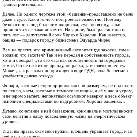
градостроительства.
Далее. Ни одного чертежа этой «башенки»представлено не было
даже в суде. Как и из чего построена, неизвестно. Поэтому
безопасность под большим вопросом, судя по всему, запас
прочности уже заканчивается. Наверное, было рассчитано на
пять лет — депутатский срок Чирко в Карелии. Как известно,
башня — подарок городу бизнесмена Эдуарда Чирко.
Вам не претит, что криминальный авторитет где захотел, там и
воздвиг, что захотел? Так и не передал в собственность города,
хотя и обещал? Это его частная собственность на городской
земле. Он не платит ни аренду, ни расходы по электричеству.
Может, как раз вам они приходят в виде ОДН, пока бизнесмен
улыбается далеко отсюда.
Фонари, которые непропорциональны по размерам, не подходят
по стилю, часы, которые в темноте не видны, а её у нас и утром,
и вечером хватает, непонятный осьминог наверху, а весь объект
исполнен специалистами по надгробиям. Хороша башенка…
Думаю, сочетание в ней беззакония, криминала и могилы вносит
свой негатив в нашу повседневную жизнь на энергетическом
уровне.
И да, вы правы, скамейки нужны, площадь украшает город, и за
ней надо ухаживать