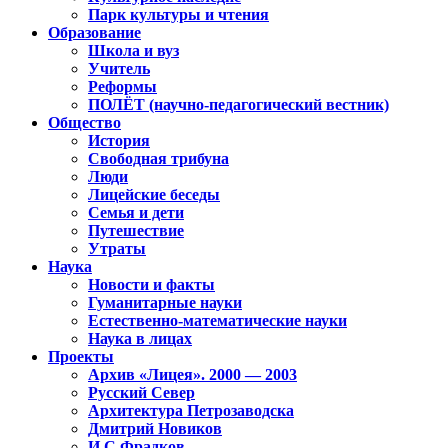
Парк культуры и чтения
Образование
Школа и вуз
Учитель
Реформы
ПОЛЁТ (научно-педагогический вестник)
Общество
История
Свободная трибуна
Люди
Лицейские беседы
Семья и дети
Путешествие
Утраты
Наука
Новости и факты
Гуманитарные науки
Естественно-математические науки
Наука в лицах
Проекты
Архив «Лицея». 2000 — 2003
Русский Север
Архитектура Петрозаводска
Дмитрий Новиков
И.С.Фрадков