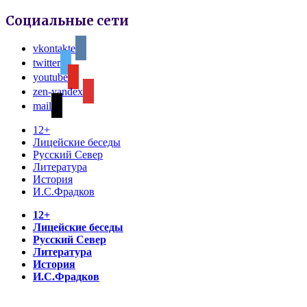
Социальные сети
vkontakte
twitter
youtube
zen-yandex
mail
12+
Лицейские беседы
Русский Север
Литература
История
И.С.Фрадков
12+
Лицейские беседы
Русский Север
Литература
История
И.С.Фрадков