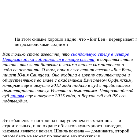
На этом снимке хорошо видно, что «Биг Бен» перекрывает 
петрозаводскими зодчими
Как только стало известно, что
скандальную стелу в центре
Петрозаводска собираются в январе снести
, в соцсетях стали
писать, что «эта башенка с часами вполне симпатична» и
надо ее оставить. О том, почему же стоит снести «Биг Бен»,
пишет Юлия Свинцова. Она входила в группу архитекторов и
общественников во главе с академиком Вячеславом Орфинским,
которые еще в августе 2013 года подали в суд с требованием
демонтировать стелу. Решение о демонтаже Петрозаводский
суд
принял
еще в августе 2015 года, а Верховный суд РК его
подтвердил.
Эта «башенка» построена с нарушением всех законов — и
строительных, и по охране объектов культурного наследия,
каковым является вокзал. Шпиль вокзала — доминанта, второй
рядом быть не может по законом архитектуры и