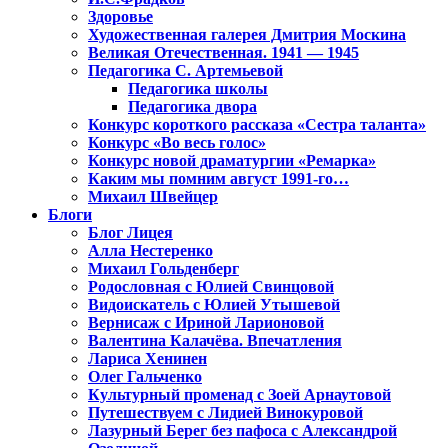
Здоровье
Художественная галерея Дмитрия Москина
Великая Отечественная. 1941 — 1945
Педагогика С. Артемьевой
Педагогика школы
Педагогика двора
Конкурс короткого рассказа «Сестра таланта»
Конкурс «Во весь голос»
Конкурс новой драматургии «Ремарка»
Каким мы помним август 1991-го…
Михаил Швейцер
Блоги
Блог Лицея
Алла Нестеренко
Михаил Гольденберг
Родословная с Юлией Свинцовой
Видоискатель с Юлией Утышевой
Вернисаж с Ириной Ларионовой
Валентина Калачёва. Впечатления
Лариса Хенинен
Олег Гальченко
Культурный променад с Зоей Арнаутовой
Путешествуем с Лидией Винокуровой
Лазурный Берег без пафоса с Александрой