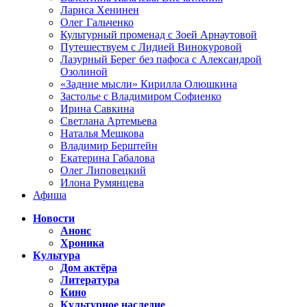
Лариса Хенинен
Олег Гальченко
Культурный променад с Зоей Арнаутовой
Путешествуем с Лидией Винокуровой
Лазурный Берег без пафоса с Александрой
Озолиной
«Задние мысли» Кирилла Олюшкина
Застолье с Владимиром Софиенко
Ирина Савкина
Светлана Артемьева
Наталья Мешкова
Владимир Берштейн
Екатерина Габалова
Олег Липовецкий
Илона Румянцева
Афиша
Новости
Анонс
Хроника
Культура
Дом актёра
Литература
Кино
Культурное наследие