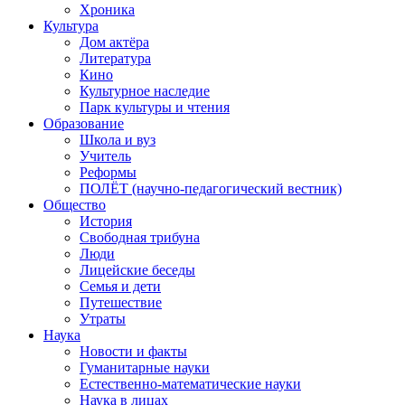
Хроника
Культура
Дом актёра
Литература
Кино
Культурное наследие
Парк культуры и чтения
Образование
Школа и вуз
Учитель
Реформы
ПОЛЁТ (научно-педагогический вестник)
Общество
История
Свободная трибуна
Люди
Лицейские беседы
Семья и дети
Путешествие
Утраты
Наука
Новости и факты
Гуманитарные науки
Естественно-математические науки
Наука в лицах