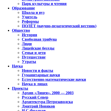
Парк культуры и чтения
Образование
Школа и вуз
Учитель
Реформы
ПОЛЁТ (научно-педагогический вестник)
Общество
История
Свободная трибуна
Люди
Лицейские беседы
Семья и дети
Путешествие
Утраты
Наука
Новости и факты
Гуманитарные науки
Естественно-математические науки
Наука в лицах
Проекты
Архив «Лицея». 2000 — 2003
Русский Север
Архитектура Петрозаводска
Дмитрий Новиков
И.С.Фрадков