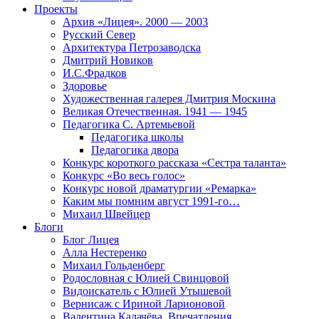
Проекты
Архив «Лицея». 2000 — 2003
Русский Север
Архитектура Петрозаводска
Дмитрий Новиков
И.С.Фрадков
Здоровье
Художественная галерея Дмитрия Москина
Великая Отечественная. 1941 — 1945
Педагогика С. Артемьевой
Педагогика школы
Педагогика двора
Конкурс короткого рассказа «Сестра таланта»
Конкурс «Во весь голос»
Конкурс новой драматургии «Ремарка»
Каким мы помним август 1991-го…
Михаил Швейцер
Блоги
Блог Лицея
Алла Нестеренко
Михаил Гольденберг
Родословная с Юлией Свинцовой
Видоискатель с Юлией Утышевой
Вернисаж с Ириной Ларионовой
Валентина Калачёва. Впечатления