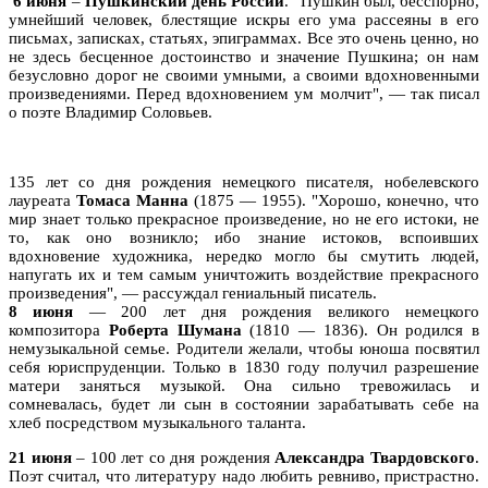
6 июня
–
Пушкинский день России
. "Пушкин был, бесспорно,
умнейший человек, блестящие искры его ума рассеяны в его
письмах, записках, статьях, эпиграммах. Все это очень ценно, но
не здесь бесценное достоинство и значение Пушкина; он нам
безусловно дорог не своими умными, а своими вдохновенными
произведениями. Перед вдохновением ум молчит", — так писал
о поэте Владимир Соловьев.
135 лет со дня рождения немецкого писателя, нобелевского
лауреата
Томаса Манна
(1875 — 1955). "Хорошо, конечно, что
мир знает только прекрасное произведение, но не его истоки, не
то, как оно возникло; ибо знание истоков, вспоивших
вдохновение художника, нередко могло бы смутить людей,
напугать их и тем самым уничтожить воздействие прекрасного
произведения", — рассуждал гениальный писатель.
8 июня
— 200 лет дня рождения великого немецкого
композитора
Роберта Шумана
(1810 — 1836). Он родился в
немузыкальной семье. Родители желали, чтобы юноша посвятил
себя юриспруденции. Только в 1830 году получил разрешение
матери заняться музыкой. Она сильно тревожилась и
сомневалась, будет ли сын в состоянии зарабатывать себе на
хлеб посредством музыкального таланта.
21 июня
– 100 лет со дня рождения
Александра Твардовского
.
Поэт считал, что литературу надо любить ревниво, пристрастно.