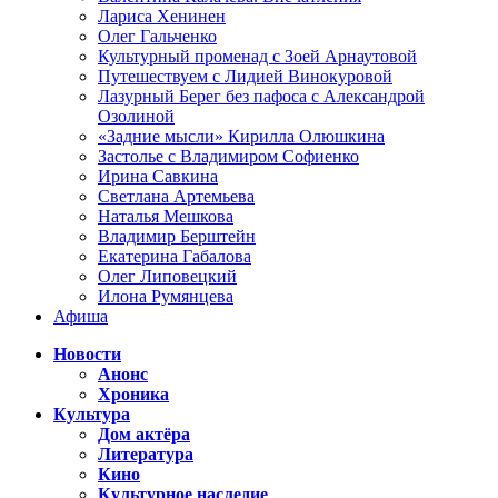
Лариса Хенинен
Олег Гальченко
Культурный променад с Зоей Арнаутовой
Путешествуем с Лидией Винокуровой
Лазурный Берег без пафоса с Александрой
Озолиной
«Задние мысли» Кирилла Олюшкина
Застолье с Владимиром Софиенко
Ирина Савкина
Светлана Артемьева
Наталья Мешкова
Владимир Берштейн
Екатерина Габалова
Олег Липовецкий
Илона Румянцева
Афиша
Новости
Анонс
Хроника
Культура
Дом актёра
Литература
Кино
Культурное наследие