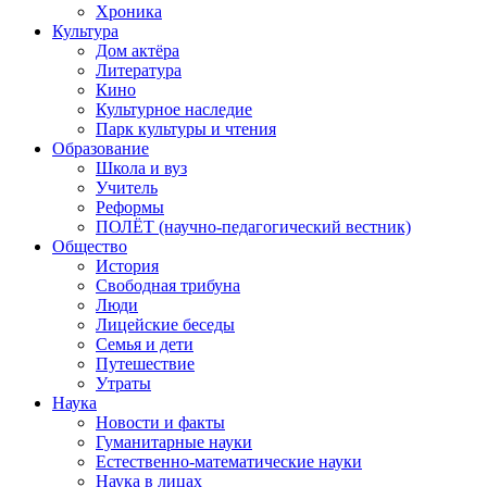
Хроника
Культура
Дом актёра
Литература
Кино
Культурное наследие
Парк культуры и чтения
Образование
Школа и вуз
Учитель
Реформы
ПОЛЁТ (научно-педагогический вестник)
Общество
История
Свободная трибуна
Люди
Лицейские беседы
Семья и дети
Путешествие
Утраты
Наука
Новости и факты
Гуманитарные науки
Естественно-математические науки
Наука в лицах