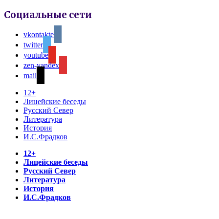
Социальные сети
vkontakte
twitter
youtube
zen-yandex
mail
12+
Лицейские беседы
Русский Север
Литература
История
И.С.Фрадков
12+
Лицейские беседы
Русский Север
Литература
История
И.С.Фрадков