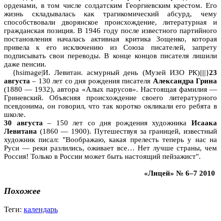
орденами, в том числе солдатским Георгиевским крестом. Его
жизнь складывалась как трагикомический абсурд, чему
способствовали дворянское происхождение, литературная и
гражданская позиция. В 1946 году после известного партийного
постановления началась активная критика Зощенко, которая
привела к его исключению из Союза писателей, запрету
подписывать свои переводы. В конце концов писателя лишили
даже пенсии.
{hsimage|И. Левитан. асмурный день (Музей ИЗО РК)||||}
23
августа
– 130 лет со дня рождения писателя
Александра Грина
(1880 — 1932), автора «Алых парусов». Настоящая фамилия —
Гриневский. Объясняя происхождение своего литературного
псевдонима, он говорил, что так коротко окликали его ребята в
школе.
30 августа
– 150 лет со дня рождения художника
Исаака
Левитана
(1860 — 1900). Путешествуя за границей, известный
художник писал: "Воображаю, какая прелесть теперь у нас на
Руси — реки разлились, оживает все… Нет лучше страны, чем
Россия! Только в России может быть настоящий пейзажист".
«Лицей» № 6–7 2010
Похожее
Теги:
календарь