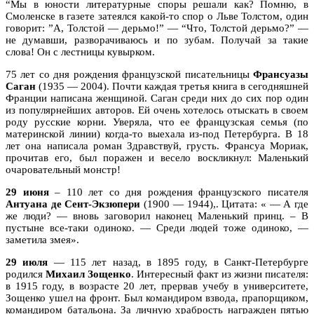
“Мы в юности литературные споры решали как? Помню, в
Смоленске в газете затеялся какой-то спор о Льве Толстом, один
говорит: ”А, Толстой — дерьмо!” — “Что, Толстой дерьмо?” —
не думавши, разворачиваюсь и по зубам. Получай за такие
слова! Он с лестницы кувырком.
75 лет со дня рождения французской писательницы
Франсуазы
Саган
(1935 — 2004). Почти каждая третья книга в сегодняшней
Франции написана женщиной. Саган среди них до сих пор один
из популярнейших авторов. Ей очень хотелось отыскать в своем
роду русские корни. Уверяла, что ее французская семья (по
материнской линии) когда-то выехала из-под Петербурга. В 18
лет она написала роман Здравствуй, грусть. Франсуа Мориак,
прочитав его, был поражен и весело воскликнул: Маленький
очаровательный монстр!
29 июня
– 110 лет со дня рождения французского писателя
Антуана де Сент-Экзюпери
(1900 — 1944),. Цитата: « — А где
же люди? — вновь заговорил наконец Маленький принц. – В
пустыне все-таки одиноко. — Среди людей тоже одиноко, —
заметила змея».
29 июля
— 115 лет назад, в 1895 году, в Санкт-Петербурге
родился
Михаил Зощенко
. Интересный факт из жизни писателя:
в 1915 году, в возрасте 20 лет, прервав учебу в университете,
Зощенко ушел на фронт. Был командиром взвода, прапорщиком,
командиром батальона. За личную храбрость награжден пятью