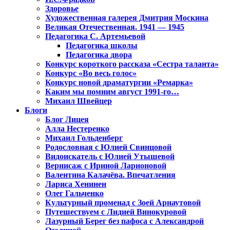
Здоровье
Художественная галерея Дмитрия Москина
Великая Отечественная. 1941 — 1945
Педагогика С. Артемьевой
Педагогика школы
Педагогика двора
Конкурс короткого рассказа «Сестра таланта»
Конкурс «Во весь голос»
Конкурс новой драматургии «Ремарка»
Каким мы помним август 1991-го…
Михаил Швейцер
Блоги
Блог Лицея
Алла Нестеренко
Михаил Гольденберг
Родословная с Юлией Свинцовой
Видоискатель с Юлией Утышевой
Вернисаж с Ириной Ларионовой
Валентина Калачёва. Впечатления
Лариса Хенинен
Олег Гальченко
Культурный променад с Зоей Арнаутовой
Путешествуем с Лидией Винокуровой
Лазурный Берег без пафоса с Александрой