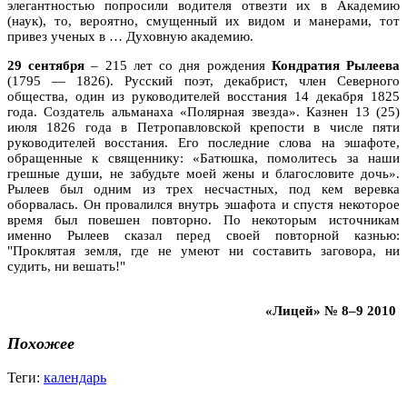
элегантностью попросили водителя отвезти их в Академию
(наук), то, вероятно, смущенный их видом и манерами, тот
привез ученых в … Духовную академию.
29 сентября
– 215 лет со дня рождения
Кондратия Рылеева
(1795 — 1826). Русский поэт, декабрист, член Северного
общества, один из руководителей восстания 14 декабря 1825
года. Создатель альманаха «Полярная звезда». Казнен 13 (25)
июля 1826 года в Петропавловской крепости в числе пяти
руководителей восстания. Его последние слова на эшафоте,
обращенные к священнику: «Батюшка, помолитесь за наши
грешные души, не забудьте моей жены и благословите дочь».
Рылеев был одним из трех несчастных, под кем веревка
оборвалась. Он провалился внутрь эшафота и спустя некоторое
время был повешен повторно. По некоторым источникам
именно Рылеев сказал перед своей повторной казнью:
"Проклятая земля, где не умеют ни составить заговора, ни
судить, ни вешать!"
«Лицей» № 8–9 2010
Похожее
Теги:
календарь