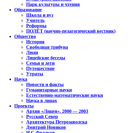
Парк культуры и чтения
Образование
Школа и вуз
Учитель
Реформы
ПОЛЁТ (научно-педагогический вестник)
Общество
История
Свободная трибуна
Люди
Лицейские беседы
Семья и дети
Путешествие
Утраты
Наука
Новости и факты
Гуманитарные науки
Естественно-математические науки
Наука в лицах
Проекты
Архив «Лицея». 2000 — 2003
Русский Север
Архитектура Петрозаводска
Дмитрий Новиков
И.С.Фрадков