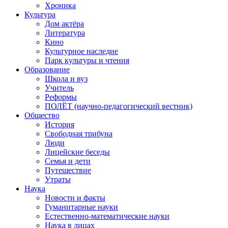
Хроника
Культура
Дом актёра
Литература
Кино
Культурное наследие
Парк культуры и чтения
Образование
Школа и вуз
Учитель
Реформы
ПОЛЁТ (научно-педагогический вестник)
Общество
История
Свободная трибуна
Люди
Лицейские беседы
Семья и дети
Путешествие
Утраты
Наука
Новости и факты
Гуманитарные науки
Естественно-математические науки
Наука в лицах