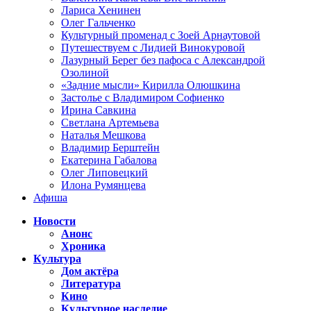
Лариса Хенинен
Олег Гальченко
Культурный променад с Зоей Арнаутовой
Путешествуем с Лидией Винокуровой
Лазурный Берег без пафоса с Александрой
Озолиной
«Задние мысли» Кирилла Олюшкина
Застолье с Владимиром Софиенко
Ирина Савкина
Светлана Артемьева
Наталья Мешкова
Владимир Берштейн
Екатерина Габалова
Олег Липовецкий
Илона Румянцева
Афиша
Новости
Анонс
Хроника
Культура
Дом актёра
Литература
Кино
Культурное наследие