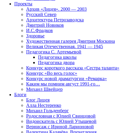
Проекты
Архив «Лицея». 2000 — 2003
Русский Север
Архитектура Петрозаводска
Дмитрий Новиков
И.С.Фрадков
Здоровье
Художественная галерея Дмитрия Москина
Великая Отечественная. 1941 — 1945
Педагогика С. Артемьевой
Педагогика школы
Педагогика двора
Конкурс короткого рассказа «Сестра таланта»
Конкурс «Во весь голос»
Конкурс новой драматургии «Ремарка»
Каким мы помним август 1991-го…
Михаил Швейцер
Блоги
Блог Лицея
Алла Нестеренко
Михаил Гольденберг
Родословная с Юлией Свинцовой
Видоискатель с Юлией Утышевой
Вернисаж с Ириной Ларионовой
Валентина Калачёва. Впечатления