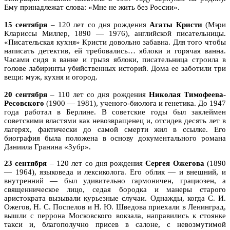
Ему принадлежат слова: «Мне не жить без России».
15 сентября
– 120 лет со дня рождения
Агаты Кристи
(Мэри
Клариссы Миллер, 1890 — 1976), английской писательницы.
«Писательская кухня» Кристи довольно забавна. Для того чтобы
написать детектив, ей требовались… яблоки и горячая ванна.
Часами сидя в ванне и грызя яблоки, писательница строила в
голове лабиринты убийственных историй. Дома ее заботили три
вещи: муж, кухня и огород.
20 сентября
– 110 лет со дня рождения
Николая Тимофеева-
Ресовского
(1900 — 1981), ученого-биолога и генетика. До 1947
года работал в Берлине. В советские годы был заклеймен
советскими властями как невозвращенец и, отсидев десять лет в
лагерях, фактически до самой смерти жил в ссылке. Его
биография была положена в основу документального романа
Даниила Гранина «Зубр».
23 сентября
– 120 лет со дня рождения
Сергея Ожегова
(1890
— 1964), языковеда и лексиколога. Его облик — и внешний, и
внутренний — был удивительно гармоничен, грациозен, а
священническое лицо, седая бородка и манеры старого
аристократа вызывали курьезные случаи. Однажды, когда С. И.
Ожегов, Н. С. Поспелов и Н. Ю. Шведова приехали в Ленинград,
вышли с перрона Московского вокзала, направились к стоянке
такси и, благополучно присев в салоне, с невозмутимой