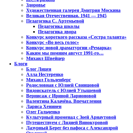
Здоровье
Художественная галерея Дмитрия Москина
Великая Отечественная. 1941 — 1945
Педагогика С. Артемьевой
Педагогика школы
Педагогика двора
Конкурс короткого рассказа «Сестра таланта»
Конкурс «Во весь голос»
Конкурс новой драматургии «Ремарка»
Каким мы помним август 1991-го…
Михаил Швейцер
Блоги
Блог Лицея
Алла Нестеренко
Михаил Гольденберг
Родословная с Юлией Свинцовой
Видоискатель с Юлией Утышевой
Вернисаж с Ириной Ларионовой
Валентина Калачёва. Впечатления
Лариса Хенинен
Олег Гальченко
Культурный променад с Зоей Арнаутовой
Путешествуем с Лидией Винокуровой
Лазурный Берег без пафоса с Александрой