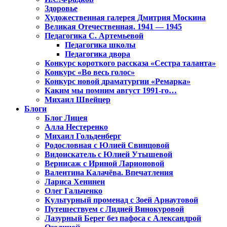
Здоровье
Художественная галерея Дмитрия Москина
Великая Отечественная. 1941 — 1945
Педагогика С. Артемьевой
Педагогика школы
Педагогика двора
Конкурс короткого рассказа «Сестра таланта»
Конкурс «Во весь голос»
Конкурс новой драматургии «Ремарка»
Каким мы помним август 1991-го…
Михаил Швейцер
Блоги
Блог Лицея
Алла Нестеренко
Михаил Гольденберг
Родословная с Юлией Свинцовой
Видоискатель с Юлией Утышевой
Вернисаж с Ириной Ларионовой
Валентина Калачёва. Впечатления
Лариса Хенинен
Олег Гальченко
Культурный променад с Зоей Арнаутовой
Путешествуем с Лидией Винокуровой
Лазурный Берег без пафоса с Александрой