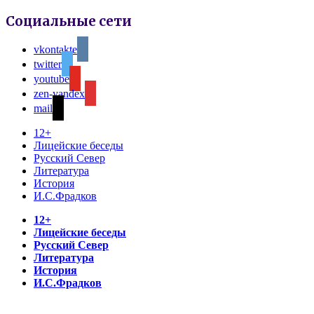
Социальные сети
vkontakte
twitter
youtube
zen-yandex
mail
12+
Лицейские беседы
Русский Север
Литература
История
И.С.Фрадков
12+
Лицейские беседы
Русский Север
Литература
История
И.С.Фрадков