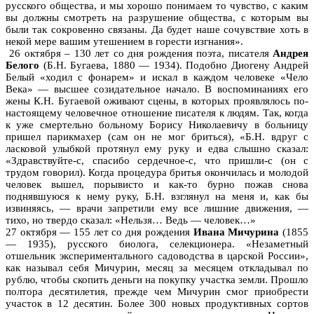
русского общества, и мы хорошо понимаем то чувство, с каким
вы должны смотреть на разрушение общества, с которым вы
были так сокровенно связаны. Да будет наше сочувствие хоть в
некой мере вашим утешением в горести изгнания».
26 октября – 130 лет со дня рождения поэта, писателя
Андрея
Белого
(Б.Н. Бугаева, 1880 — 1934). Подобно Диогену Андрей
Белый «ходил с фонарем» и искал в каждом человеке «Чело
Века» — высшее созидательное начало. В воспоминаниях его
жены К.Н. Бугаевой оживают сцены, в которых проявлялось по-
настоящему человечное отношение писателя к людям. Так, когда
к уже смертельно больному Борису Николаевичу в больницу
пришел парикмахер (сам он не мог бриться), «Б.Н. вдруг с
ласковой улыбкой протянул ему руку и едва слышно сказал:
«Здравствуйте-с, спасибо сердечное-с, что пришли-с (он с
трудом говорил). Когда процедура бритья окончилась и молодой
человек вышел, порывисто и как-то бурно пожав снова
поднявшуюся к нему руку, Б.Н. взглянул на меня и, как бы
извиняясь, — врачи запретили ему все лишние движения, —
тихо, но твердо сказал: «Нельзя… Ведь — человек…»
27 октября — 155 лет со дня рождения
Ивана Мичурина
(1855
— 1935), русского биолога, селекционера. «Незаметный
отшельник экспериментального садоводства в царской России»,
как называл себя Мичурин, месяц за месяцем откладывал по
рублю, чтобы скопить деньги на покупку участка земли. Прошло
полтора десятилетия, прежде чем Мичурин смог приобрести
участок в 12 десятин. Более 300 новых продуктивных сортов