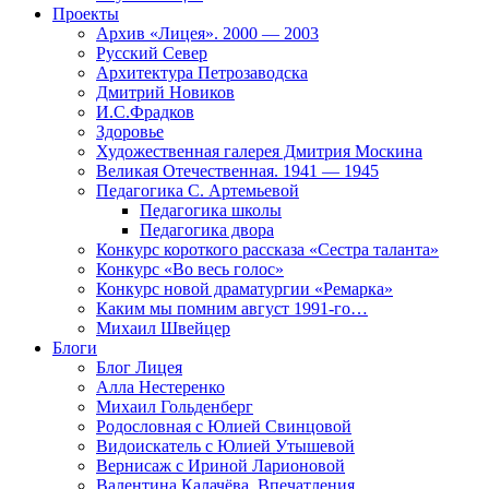
Проекты
Архив «Лицея». 2000 — 2003
Русский Север
Архитектура Петрозаводска
Дмитрий Новиков
И.С.Фрадков
Здоровье
Художественная галерея Дмитрия Москина
Великая Отечественная. 1941 — 1945
Педагогика С. Артемьевой
Педагогика школы
Педагогика двора
Конкурс короткого рассказа «Сестра таланта»
Конкурс «Во весь голос»
Конкурс новой драматургии «Ремарка»
Каким мы помним август 1991-го…
Михаил Швейцер
Блоги
Блог Лицея
Алла Нестеренко
Михаил Гольденберг
Родословная с Юлией Свинцовой
Видоискатель с Юлией Утышевой
Вернисаж с Ириной Ларионовой
Валентина Калачёва. Впечатления