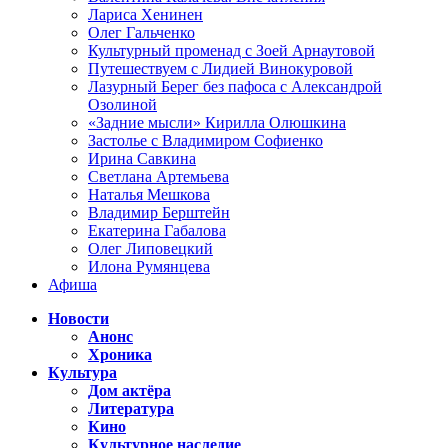
Лариса Хенинен
Олег Гальченко
Культурный променад с Зоей Арнаутовой
Путешествуем с Лидией Винокуровой
Лазурный Берег без пафоса с Александрой
Озолиной
«Задние мысли» Кирилла Олюшкина
Застолье с Владимиром Софиенко
Ирина Савкина
Светлана Артемьева
Наталья Мешкова
Владимир Берштейн
Екатерина Габалова
Олег Липовецкий
Илона Румянцева
Афиша
Новости
Анонс
Хроника
Культура
Дом актёра
Литература
Кино
Культурное наследие