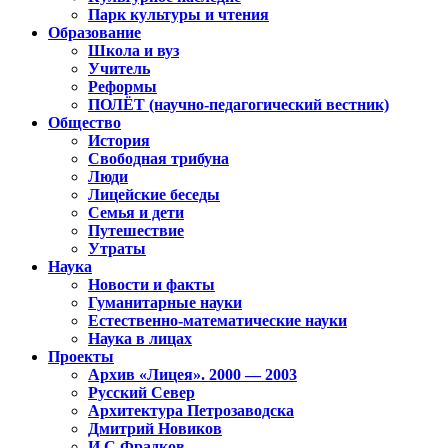
Парк культуры и чтения
Образование
Школа и вуз
Учитель
Реформы
ПОЛЁТ (научно-педагогический вестник)
Общество
История
Свободная трибуна
Люди
Лицейские беседы
Семья и дети
Путешествие
Утраты
Наука
Новости и факты
Гуманитарные науки
Естественно-математические науки
Наука в лицах
Проекты
Архив «Лицея». 2000 — 2003
Русский Север
Архитектура Петрозаводска
Дмитрий Новиков
И.С.Фрадков