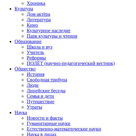
Хроника
Культура
Дом актёра
Литература
Кино
Культурное наследие
Парк культуры и чтения
Образование
Школа и вуз
Учитель
Реформы
ПОЛЁТ (научно-педагогический вестник)
Общество
История
Свободная трибуна
Люди
Лицейские беседы
Семья и дети
Путешествие
Утраты
Наука
Новости и факты
Гуманитарные науки
Естественно-математические науки
Наука в лицах