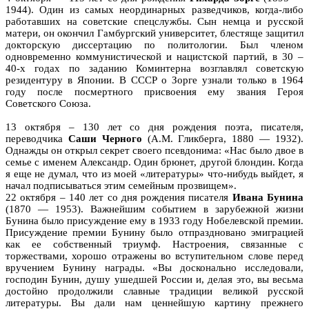
1944). Один из самых неординарных разведчиков, когда‑либо
работавших на советские спецслужбы. Сын немца и русской
матери, он окончил Гамбургский университет, блестяще защитил
докторскую диссертацию по политологии. Был членом
одновременно коммунистической и нацистской партий, в 30 –
40‑х годах по заданию Коминтерна возглавлял советскую
резидентуру в Японии. В СССР о Зорге узнали только в 1964
году после посмертного присвоения ему звания Героя
Советского Союза.
13 октября – 130 лет со дня рождения поэта, писателя,
переводчика
Саши Черного
(А.М. Гликберга, 1880 — 1932).
Однажды он открыл секрет своего псевдонима: «Нас было двое в
семье с именем Александр. Один брюнет, другой блондин. Когда
я еще не думал, что из моей «литературы» что-нибудь выйдет, я
начал подписываться этим семейным прозвищем».
22 октября – 140 лет со дня рождения писателя
Ивана Бунина
(1870 — 1953). Важнейшим событием в зарубежной жизни
Бунина было присуждение ему в 1933 году Нобелевской премии.
Присуждение премии Бунину было отпраздновано эмиграцией
как ее собственный триумф. Настроения, связанные с
торжествами, хорошо отражены во вступительном слове перед
вручением Бунину награды. «Вы досконально исследовали,
господин Бунин, душу ушедшей России и, делая это, вы весьма
достойно продолжили славные традиции великой русской
литературы. Вы дали нам ценнейшую картину прежнего