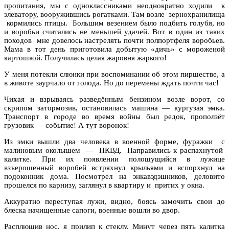
пропитания, мы с одноклассниками неоднократно ходили к
элеватору, вооружившись рогатками. Там возле зернохранилища
кормились птицы. Большим везением было подбить голубя, но
и воробьи считались не меньшей удачей. Вот в один из таких
походов мне довелось настрелять почти полпортфеля воробьев.
Мама в тот день приготовила добытую «дичь» с мороженой
картошкой. Получилась целая жаровня жаркого!
У меня потекли слюнки при воспоминании об этом пиршестве, а
в животе заурчало от голода. Но до перемены ждать почти час!
Чихая и взрываясь разведённым бензином возле ворот, со
скрипом затормозив, остановилась машина — кургузая эмка.
Транспорт в городе во время войны был редок, проползёт
грузовик — событие! А тут воронок!
Из эмки вышли два человека в военной форме, фуражки с
малиновым околышем — НКВД. Направились к распахнутой
калитке. При их появлении полощущийся в лужице
взъерошенный воробей встряхнул крыльями и вспорхнул на
подоконник дома. Посмотрел на энкавэдэшников, деловито
прошелся по карнизу, заглянул в квартиру и притих у окна.
Аккуратно переступая лужи, видно, боясь замочить свои до
блеска начищенные сапоги, военные вошли во двор.
Расплющив нос, я прилип к стеклу. Минут через пять калитка