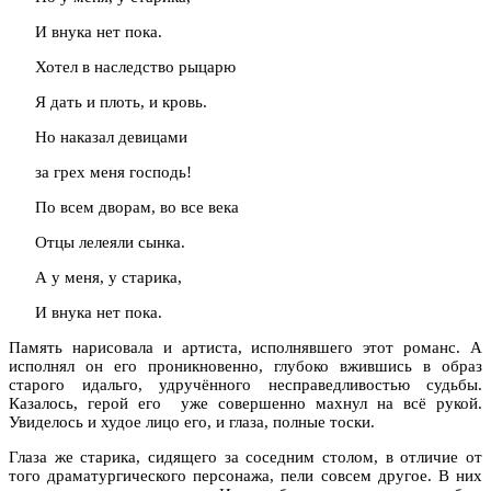
И внука нет пока.
Хотел в наследство рыцарю
Я дать и плоть, и кровь.
Но наказал девицами
за грех меня господь!
По всем дворам, во все века
Отцы лелеяли сынка.
А у меня, у старика,
И внука нет пока.
Память нарисовала и артиста, исполнявшего этот романс. А
исполнял он его проникновенно, глубоко вжившись в образ
старого идальго, удручённого несправедливостью судьбы.
Казалось, герой его уже совершенно махнул на всё рукой.
Увиделось и худое лицо его, и глаза, полные тоски.
Глаза же старика, сидящего за соседним столом, в отличие от
того драматургического персонажа, пели совсем другое. В них