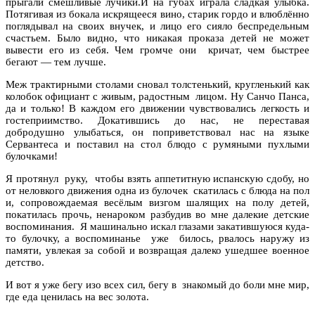
прыгали смешливые лучики.И на губах играла сладкая улыбка.
Потягивая из бокала искрящееся вино, старик гордо и влюблённо
поглядывал на своих внучек, и лицо его сияло беспредельным
счастьем. Было видно, что никакая проказа детей не может
вывести его из себя. Чем громче они кричат, чем быстрее
бегают — тем лучше.
Меж трактирными столами сновал толстенький, кругленький как
колобок официант с живым, радостным лицом. Ну Санчо Панса,
да и только! В каждом его движении чувствовались легкость и
гостеприимство. Докатившись до нас, не переставая
добродушно улыбаться, он поприветствовал нас на языке
Сервантеса и поставил на стол блюдо с румяными пухлыми
булочками!
Я протянул руку, чтобы взять аппетитную испанскую сдобу, но
от неловкого движения одна из булочек скатилась с блюда на пол
и, сопровождаемая весёлым визгом шалящих на полу детей,
покатилась прочь, ненароком разбудив во мне далекие детские
воспоминания. Я машинально искал глазами закатившуюся куда-
то булочку, а воспоминанье уже билось, рвалось наружу из
памяти, увлекая за собой и возвращая далеко ушедшее военное
детство.
И вот я уже бегу изо всех сил, бегу в знакомый до боли мне мир,
где еда ценилась на вес золота.