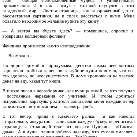
себе, обещая необыкновенные чудеса и удивительные
приключения. И я как в омут с головой окунулся в этот
загадочный мир. Листая страницы, как завороженный долго
рассматривал картинки, не в силах расстаться с ними. Меня
охватило неодолимое желание купить эту книгу.
— А завтра вы будете здесь? — помявшись, спросил я,
возвращая волшебный фолиант.
Женщина произнесла как-то неопределённо:
— Возможно…
По дороге домой я придумывал десятки самых невероятных
вариантов добычи денег, но в глубине души понимал, что все
это здорово, но неосуществимо. В доме хронически не хватало
денег на еду, какая тут книга.
В школе писал я неразборчиво, как курица лапой, за что получал
постоянные нарекания от учителей. И чтобы добиться
исправления каракуль, родители заставляли меня каждый вечер
заниматься чистописанием — каллиграфией.
В тот вечер, придя с Казачьего рынка, я как никогда
старательно, аккуратно выписывая каждую букву, переписывал
страницу за страницей текст из повести Пушкина «Пиковая
дама». А в душе тешил робкую надежду, что сумею умаслить
маму раскошелиться денежкой на «Дон Кихота».