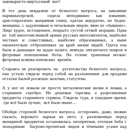
заковыристо-виртуозный мат!
В тот день невдалеке от безногого матроса, на завалинке
парикмахерской, сидела неподвижно как изваяние,
аристократично выпрямив спину, одетая аккуратно, но бедно
женщина, с задумчивым и печальным лицом, явно из «бывших».
Лицо худое, истощенное, покрыто густой сеткой морщин. Одна
из той многочисленной армии русских интеллигентов, наиболее
честных и совестливых, наиболее образованных, а ныне
окончательно отброшенных на край жизни людей. Одета она
была в дышащее на ладан пальто, некогда элегантного покроя и
фетровые поношенные боты. На голове траченная молью
фетровая шляпка нэповских времён.
Стараясь не реагировать на ругательства безногого матроса,
она устало глядела перед собой на разложенные для продажи
остатки былой роскоши: вазочки, статуэтки.
А у ног ее лежали не просто металлические вилки и ложки, а
старинное серебро. Не дешевые тарелки, а разрозненные
предметы старинного сервиза. Глядела туда, в ушедшее время,
где всё было лучше, всё было иначе…
Обойдя стороной безногого матроса, осторожно, даже, можно
сказать, воровато зыркая на него, у разложенных перед
женщиной предметов остановилась неопрятная, отечная баба с
лошадиным багрово-пропитым лицом и тёмными усами над