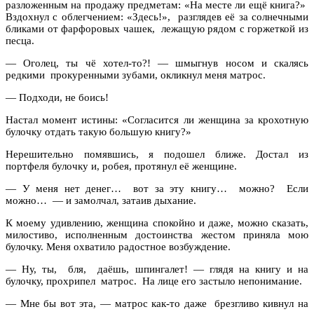
разложенным на продажу предметам: «На месте ли ещё книга?»
Вздохнул с облегчением: «Здесь!», разглядев её за солнечными
бликами от фарфоровых чашек, лежащую рядом с горжеткой из
песца.
— Оголец, ты чё хотел-то?! — шмыгнув носом и скалясь
редкими прокуренными зубами, окликнул меня матрос.
— Подходи, не боись!
Настал момент истины: «Согласится ли женщина за крохотную
булочку отдать такую большую книгу?»
Нерешительно помявшись, я подошел ближе. Достал из
портфеля булочку и, робея, протянул её женщине.
— У меня нет денег… вот за эту книгу… можно? Если
можно… — и замолчал, затаив дыхание.
К моему удивлению, женщина спокойно и даже, можно сказать,
милостиво, исполненным достоинства жестом приняла мою
булочку. Меня охватило радостное возбуждение.
— Ну, ты, бля, даёшь, шпингалет! — глядя на книгу и на
булочку, прохрипел матрос. На лице его застыло непонимание.
— Мне бы вот эта, — матрос как-то даже брезгливо кивнул на