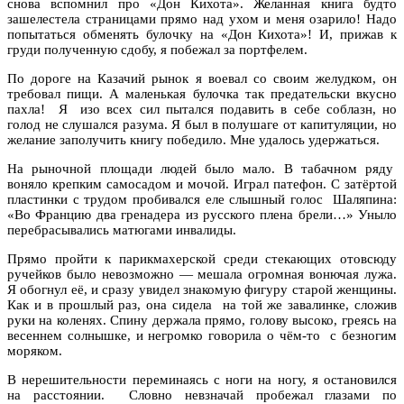
снова вспомнил про «Дон Кихота». Желанная книга будто
зашелестела страницами прямо над ухом и меня озарило! Надо
попытаться обменять булочку на «Дон Кихота»! И, прижав к
груди полученную сдобу, я побежал за портфелем.
По дороге на Казачий рынок я воевал со своим желудком, он
требовал пищи. А маленькая булочка так предательски вкусно
пахла! Я изо всех сил пытался подавить в себе соблазн, но
голод не слушался разума. Я был в полушаге от капитуляции, но
желание заполучить книгу победило. Мне удалось удержаться.
На рыночной площади людей было мало. В табачном ряду
воняло крепким самосадом и мочой. Играл патефон. С затёртой
пластинки с трудом пробивался еле слышный голос Шаляпина:
«Во Францию два гренадера из русского плена брели…» Уныло
перебрасывались матюгами инвалиды.
Прямо пройти к парикмахерской среди стекающих отовсюду
ручейков было невозможно — мешала огромная вонючая лужа.
Я обогнул её, и сразу увидел знакомую фигуру старой женщины.
Как и в прошлый раз, она сидела на той же завалинке, сложив
руки на коленях. Спину держала прямо, голову высоко, греясь на
весеннем солнышке, и негромко говорила о чём-то с безногим
моряком.
В нерешительности переминаясь с ноги на ногу, я остановился
на расстоянии. Словно невзначай пробежал глазами по