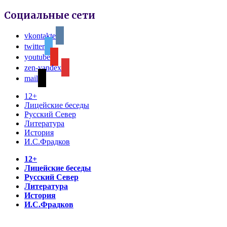
Социальные сети
vkontakte
twitter
youtube
zen-yandex
mail
12+
Лицейские беседы
Русский Север
Литература
История
И.С.Фрадков
12+
Лицейские беседы
Русский Север
Литература
История
И.С.Фрадков