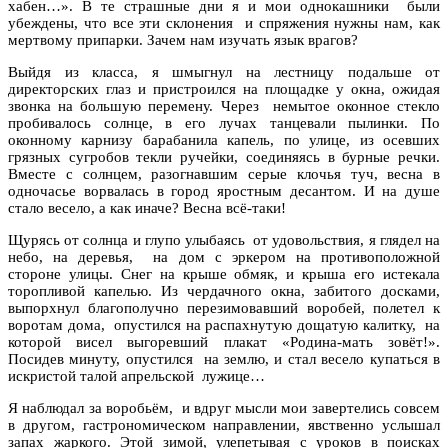
хабен…». В те страшные дни я и мои однокашники были
убеждены, что все эти склонения и спряжения нужны нам, как
мертвому припарки. Зачем нам изучать язык врагов?
Выйдя из класса, я шмыгнул на лестницу подальше от
директорских глаз и пристроился на площадке у окна, ожидая
звонка на большую перемену. Через немытое оконное стекло
пробивалось солнце, в его лучах танцевали пылинки. По
оконному карнизу барабанила капель, по улице, из осевших
грязных сугробов текли ручейки, соединяясь в бурные речки.
Вместе с солнцем, разогнавшим серые клочья туч, весна в
одночасье ворвалась в город яростным десантом. И на душе
стало весело, а как иначе? Весна всё-таки!
Щурясь от солнца и глупо улыбаясь от удовольствия, я глядел на
небо, на деревья, на дом с эркером на противоположной
стороне улицы. Снег на крыше обмяк, и крыша его истекала
торопливой капелью. Из чердачного окна, забитого досками,
выпорхнул благополучно перезимовавший воробей, полетел к
воротам дома, опустился на распахнутую дощатую калитку, на
которой висел выгоревший плакат «Родина-мать зовёт!».
Посидев минуту, опустился на землю, и стал весело купаться в
искристой талой апрельской лужице…
Я наблюдал за воробьём, и вдруг мысли мои завертелись совсем
в другом, гастрономическом направлении, явственно услышал
запах жаркого. Этой зимой, улепетывая с уроков в поисках