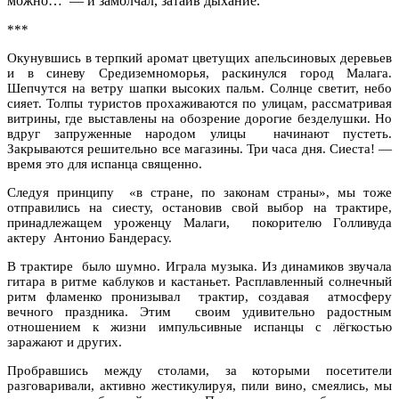
можно… — и замолчал, затаив дыхание.
***
Окунувшись в терпкий аромат цветущих апельсиновых деревьев
и в синеву Средиземноморья, раскинулся город Малага.
Шепчутся на ветру шапки высоких пальм. Солнце светит, небо
сияет. Толпы туристов прохаживаются по улицам, рассматривая
витрины, где выставлены на обозрение дорогие безделушки. Но
вдруг запруженные народом улицы начинают пустеть.
Закрываются решительно все магазины. Три часа дня. Сиеста! —
время это для испанца священно.
Следуя принципу «в стране, по законам страны», мы тоже
отправились на сиесту, остановив свой выбор на трактире,
принадлежащем уроженцу Малаги, покорителю Голливуда
актеру Антонио Бандерасу.
В трактире было шумно. Играла музыка. Из динамиков звучала
гитара в ритме каблуков и кастаньет. Расплавленный солнечный
ритм фламенко пронизывал трактир, создавая атмосферу
вечного праздника. Этим своим удивительно радостным
отношением к жизни импульсивные испанцы с лёгкостью
заражают и других.
Пробравшись между столами, за которыми посетители
разговаривали, активно жестикулируя, пили вино, смеялись, мы