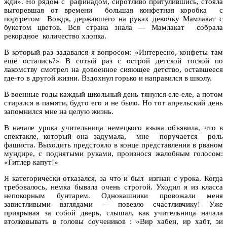
жди». Но рядом с рафинадом, сиротливо притулившись, стояла
выгоревшая от времени большая конфетная коробка с
портретом Вождя, державшего на руках девочку Мамлакат с
букетом цветов. Вся страна знала — Мамлакат собрала
рекордное количество хлопка.
В который раз задавался я вопросом: «Интересно, конфеты там
ещё остались?» В сотый раз с острой детской тоской по
лакомству смотрел на довоенное сияющее детство, оставшееся
где-то в другой жизни. Вздохнул горько и направился в школу.
В военные годы каждый школьный день тянулся еле-еле, а потом
стирался в памяти, будто его и не было. Но тот апрельский день
запомнился мне на целую жизнь.
В начале урока учительница немецкого языка объявила, что в
спектакле, который она задумала, мне поручается роль
фашиста. Выходить предстояло в конце представления в рваном
мундире, с поднятыми руками, произнося жалобным голосом:
«Гитлер капут!»
Я категорически отказался, за что и был изгнан с урока. Когда
требовалось, немка бывала очень строгой. Уходил я из класса
непокорным бунтарем. Однокашники провожали меня
завистливыми взглядами — повезло счастливчику! Уже
прикрывая за собой дверь, слышал, как учительница начала
втолковывать в головы соучеников : «Вир хабен, ир хабт, зи