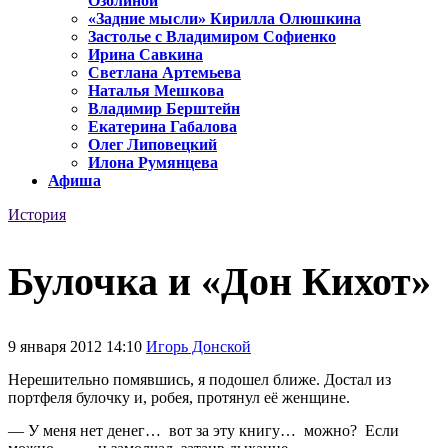
Озолиной
«Задние мысли» Кирилла Олюшкина
Застолье с Владимиром Софиенко
Ирина Савкина
Светлана Артемьева
Наталья Мешкова
Владимир Берштейн
Екатерина Габалова
Олег Липовецкий
Илона Румянцева
Афиша
История
Булочка и «Дон Кихот»
9 января 2012 14:10
Игорь Донской
Нерешительно помявшись, я подошел ближе. Достал из
портфеля булочку и, робея, протянул её женщине.
— У меня нет денег… вот за эту книгу… можно? Если