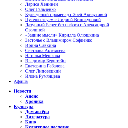
Лариса Хенинен
Олег Гальченко
Культурный променад с Зоей Арнаутовой
Путешествуем с Лидией Винокуровой
Лазурный Берег без пафоса с Александрой
Озолиной
«Задние мысли» Кирилла Олюшкина
Застолье с Владимиром Софиенко
Ирина Савкина
Светлана Артемьева
Наталья Мешкова
Владимир Берштейн
Екатерина Габалова
Олег Липовецкий
Илона Румянцева
Афиша
Новости
Анонс
Хроника
Культура
Дом актёра
Литература
Кино
Культурное наследие