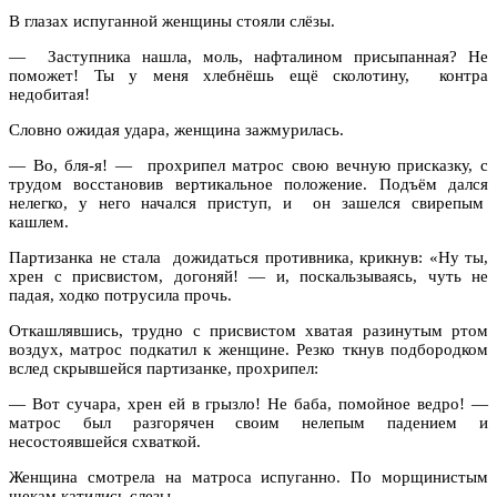
В глазах испуганной женщины стояли слёзы.
— Заступника нашла, моль, нафталином присыпанная? Не
поможет! Ты у меня хлебнёшь ещё сколотину, контра
недобитая!
Словно ожидая удара, женщина зажмурилась.
— Во, бля-я! — прохрипел матрос свою вечную присказку, с
трудом восстановив вертикальное положение. Подъём дался
нелегко, у него начался приступ, и он зашелся свирепым
кашлем.
Партизанка не стала дожидаться противника, крикнув: «Ну ты,
хрен с присвистом, догоняй! — и, поскальзываясь, чуть не
падая, ходко потрусила прочь.
Откашлявшись, трудно с присвистом хватая разинутым ртом
воздух, матрос подкатил к женщине. Резко ткнув подбородком
вслед скрывшейся партизанке, прохрипел:
— Вот сучара, хрен ей в грызло! Не баба, помойное ведро! —
матрос был разгорячен своим нелепым падением и
несостоявшейся схваткой.
Женщина смотрела на матроса испуганно. По морщинистым
щекам катились слезы.