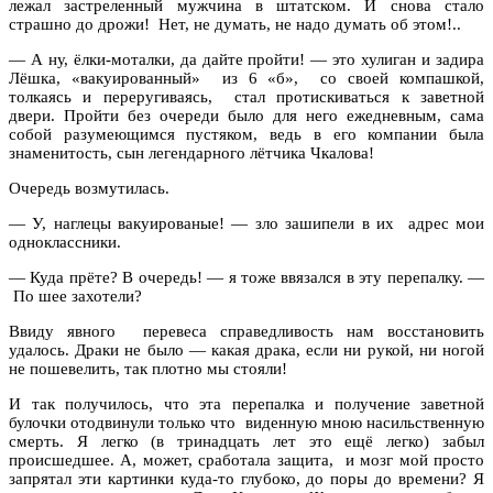
лежал застреленный мужчина в штатском. И снова стало
страшно до дрожи! Нет, не думать, не надо думать об этом!..
— А ну, ёлки-моталки, да дайте пройти! — это хулиган и задира
Лёшка, «вакуированный» из 6 «б», со своей компашкой,
толкаясь и переругиваясь, стал протискиваться к заветной
двери. Пройти без очереди было для него ежедневным, сама
собой разумеющимся пустяком, ведь в его компании была
знаменитость, сын легендарного лётчика Чкалова!
Очередь возмутилась.
— У, наглецы вакуированые! — зло зашипели в их адрес мои
одноклассники.
— Куда прёте? В очередь! — я тоже ввязался в эту перепалку. —
По шее захотели?
Ввиду явного перевеса справедливость нам восстановить
удалось. Драки не было — какая драка, если ни рукой, ни ногой
не пошевелить, так плотно мы стояли!
И так получилось, что эта перепалка и получение заветной
булочки отодвинули только что виденную мною насильственную
смерть. Я легко (в тринадцать лет это ещё легко) забыл
происшедшее. А, может, сработала защита, и мозг мой просто
запрятал эти картинки куда-то глубоко, до поры до времени? Я