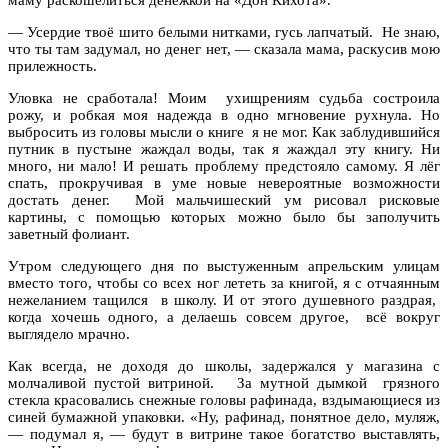
— Усердие твоё шито белыми нитками, гусь лапчатый. Не знаю,
что ты там задумал, но денег нет, — сказала мама, раскусив мою
прилежность.
Уловка не сработала! Моим ухищрениям судьба состроила
рожу, и робкая моя надежда в одно мгновение рухнула. Но
выбросить из головы мысли о книге я не мог. Как заблудившийся
путник в пустыне жаждал воды, так я жаждал эту книгу. Ни
много, ни мало! И решать проблему предстояло самому. Я лёг
спать, прокручивая в уме новые невероятные возможности
достать денег. Мой мальчишеский ум рисовал рисковые
картины, с помощью которых можно было бы заполучить
заветный фолиант.
Утром следующего дня по выстуженным апрельским улицам
вместо того, чтобы со всех ног лететь за книгой, я с отчаянным
нежеланием тащился в школу. И от этого душевного раздрая,
когда хочешь одного, а делаешь совсем другое, всё вокруг
выглядело мрачно.
Как всегда, не доходя до школы, задержался у магазина с
молчаливой пустой витриной. За мутной дымкой грязного
стекла красовались снежные головы рафинада, вздымающиеся из
синей бумажной упаковки. «Ну, рафинад, понятное дело, муляж,
— подумал я, — будут в витрине такое богатство выставлять,