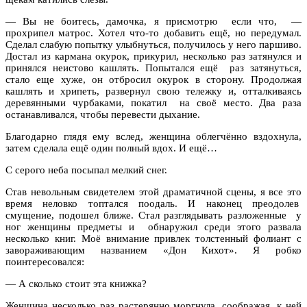
— Вы не боитесь, дамочка, я присмотрю если что, —
прохрипел матрос. Хотел что-то добавить ещё, но передумал.
Сделал слабую попытку улыбнуться, получилось у него паршиво.
Достал из кармана окурок, прикурил, несколько раз затянулся и
принялся неистово кашлять. Попытался ещё раз затянуться,
стало еще хуже, он отбросил окурок в сторону. Продолжая
кашлять и хрипеть, развернул свою тележку и, отталкиваясь
деревянными чурбаками, покатил на своё место. Два раза
останавливался, чтобы перевести дыхание.
Благодарно глядя ему вслед, женщина облегчённо вздохнула,
затем сделала ещё один полный вдох. И ещё…
С серого неба посыпал мелкий снег.
Став невольным свидетелем этой драматичной сцены, я все это
время неловко топтался поодаль. И наконец преодолев
смущение, подошел ближе. Стал разглядывать разложенные у
ног женщины предметы и обнаружил среди этого развала
несколько книг. Моё внимание привлек толстенный фолиант с
завораживающим названием «Дон Кихот». Я робко
поинтересовался:
— А сколько стоит эта книжка?
Женщина несколько раз растерянно моргнула, соображая, к ней