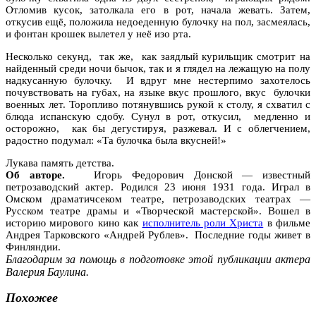
Отломив кусок, затолкала его в рот, начала жевать. Затем,
откусив ещё, положила недоеденную булочку на пол, засмеялась,
и фонтан крошек вылетел у неё изо рта.
Несколько секунд, так же, как заядлый курильщик смотрит на
найденный среди ночи бычок, так и я глядел на лежащую на полу
надкусанную булочку. И вдруг мне нестерпимо захотелось
почувствовать на губах, на языке вкус прошлого, вкус булочки
военных лет. Торопливо потянувшись рукой к столу, я схватил с
блюда испанскую сдобу. Сунул в рот, откусил, медленно и
осторожно, как бы дегустируя, разжевал. И с облегчением,
радостно подумал: «Та булочка была вкусней!»
Лукава память детства.
Об авторе.
Игорь Федорович Донской — известный
петрозаводский актер. Родился 23 июня 1931 года. Играл в
Омском драматичсеком театре, петрозаводских театрах —
Русском театре драмы и «Творческой мастерской». Вошел в
историю мирового кино как
исполнитель роли Христа
в фильме
Андрея Тарковского «Андрей Рублев». Последние годы живет в
Финляндии.
Благодарим за помощь в подготовке этой публикации актера
Валерия Баулина.
Похожее