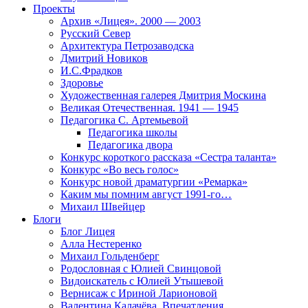
Проекты
Архив «Лицея». 2000 — 2003
Русский Север
Архитектура Петрозаводска
Дмитрий Новиков
И.С.Фрадков
Здоровье
Художественная галерея Дмитрия Москина
Великая Отечественная. 1941 — 1945
Педагогика С. Артемьевой
Педагогика школы
Педагогика двора
Конкурс короткого рассказа «Сестра таланта»
Конкурс «Во весь голос»
Конкурс новой драматургии «Ремарка»
Каким мы помним август 1991-го…
Михаил Швейцер
Блоги
Блог Лицея
Алла Нестеренко
Михаил Гольденберг
Родословная с Юлией Свинцовой
Видоискатель с Юлией Утышевой
Вернисаж с Ириной Ларионовой
Валентина Калачёва. Впечатления