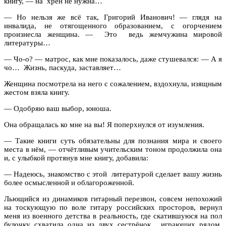
книгу, — на хрен не нужна…
— Но нельзя же всё так, Григорий Иванович! — глядя на
инвалида, не отягощенного образованием, с огорчением
произнесла женщина. — Это ведь жемчужина мировой
литературы…
— Чо-о? — матрос, как мне показалось, даже стушевался: — А я
чо… Жизнь, паскуда, заставляет…
Женщина посмотрела на него с сожалением, вздохнула, изящным
жестом взяла книгу.
— Одобряю ваш выбор, юноша.
Она обращалась ко мне на вы! Я поперхнулся от изумления.
— Такие книги суть обязательны для познания мира и своего
места в нём, — отчётливым учительским тоном продолжила она
и, с улыбкой протянув мне книгу, добавила:
— Надеюсь, знакомство с этой литературой сделает вашу жизнь
более осмысленной и облагороженной.
Льющийся из динамиков гитарный перезвон, совсем непохожий
на тоскующую по воле гитару российских просторов, вернул
меня из военного детства в реальность, где скатившуюся на пол
булочку схватила одна из двух сестрёнок, играющих рядом.