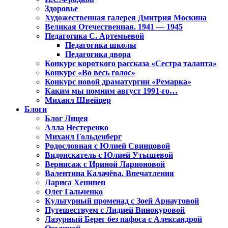
Здоровье
Художественная галерея Дмитрия Москина
Великая Отечественная. 1941 — 1945
Педагогика С. Артемьевой
Педагогика школы
Педагогика двора
Конкурс короткого рассказа «Сестра таланта»
Конкурс «Во весь голос»
Конкурс новой драматургии «Ремарка»
Каким мы помним август 1991-го…
Михаил Швейцер
Блоги
Блог Лицея
Алла Нестеренко
Михаил Гольденберг
Родословная с Юлией Свинцовой
Видоискатель с Юлией Утышевой
Вернисаж с Ириной Ларионовой
Валентина Калачёва. Впечатления
Лариса Хенинен
Олег Гальченко
Культурный променад с Зоей Арнаутовой
Путешествуем с Лидией Винокуровой
Лазурный Берег без пафоса с Александрой