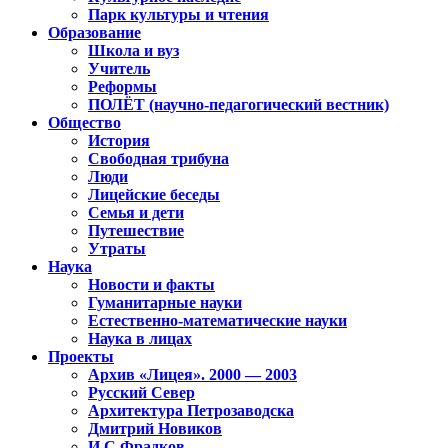
Парк культуры и чтения
Образование
Школа и вуз
Учитель
Реформы
ПОЛЁТ (научно-педагогический вестник)
Общество
История
Свободная трибуна
Люди
Лицейские беседы
Семья и дети
Путешествие
Утраты
Наука
Новости и факты
Гуманитарные науки
Естественно-математические науки
Наука в лицах
Проекты
Архив «Лицея». 2000 — 2003
Русский Север
Архитектура Петрозаводска
Дмитрий Новиков
И.С.Фрадков