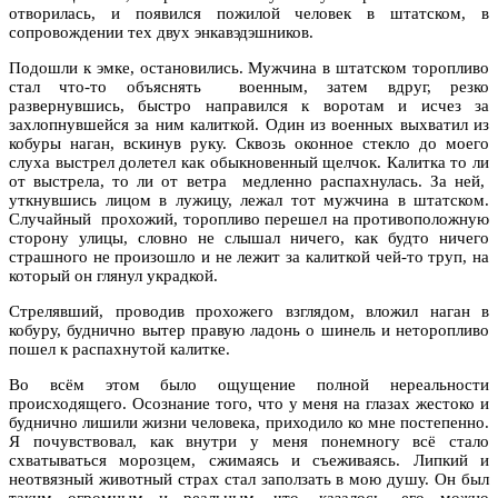
отворилась, и появился пожилой человек в штатском, в
сопровождении тех двух энкавэдэшников.
Подошли к эмке, остановились. Мужчина в штатском торопливо
стал что-то объяснять военным, затем вдруг, резко
развернувшись, быстро направился к воротам и исчез за
захлопнувшейся за ним калиткой. Один из военных выхватил из
кобуры наган, вскинув руку. Сквозь оконное стекло до моего
слуха выстрел долетел как обыкновенный щелчок. Калитка то ли
от выстрела, то ли от ветра медленно распахнулась. За ней,
уткнувшись лицом в лужицу, лежал тот мужчина в штатском.
Случайный прохожий, торопливо перешел на противоположную
сторону улицы, словно не слышал ничего, как будто ничего
страшного не произошло и не лежит за калиткой чей-то труп, на
который он глянул украдкой.
Стрелявший, проводив прохожего взглядом, вложил наган в
кобуру, буднично вытер правую ладонь о шинель и неторопливо
пошел к распахнутой калитке.
Во всём этом было ощущение полной нереальности
происходящего. Осознание того, что у меня на глазах жестоко и
буднично лишили жизни человека, приходило ко мне постепенно.
Я почувствовал, как внутри у меня понемногу всё стало
схватываться морозцем, сжимаясь и съеживаясь. Липкий и
неотвязный животный страх стал заползать в мою душу. Он был
таким огромным и реальным, что, казалось, его можно