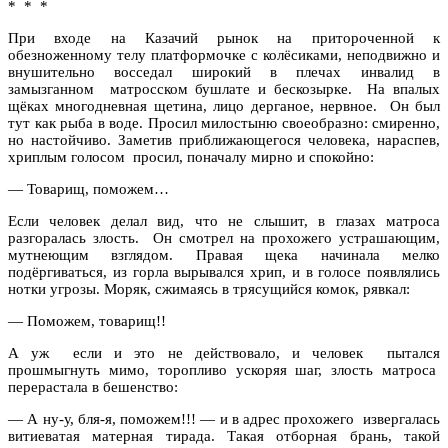
* * *
При входе на Казачий рынок
на притороченной к
обезноженному телу платформочке с колёсиками, неподвижно и
внушительно восседал широкий в плечах инвалид в
замызганном матросском бушлате и бескозырке. На впалых
щёках многодневная щетина, лицо дерганое, нервное. Он был
тут как рыба в воде. Просил милостыню своеобразно: смиренно,
но настойчиво. Заметив приближающегося человека, нараспев,
хриплым голосом просил, поначалу мирно и спокойно:
— Товарищ, поможем…
Если человек делал вид, что не слышит, в глазах матроса
разгоралась злость. Он смотрел на прохожего устрашающим,
мутнеющим взглядом. Правая щека начинала мелко
подёргиваться, из горла вырывался хрип, и в голосе появлялись
нотки угрозы. Моряк, сжимаясь в трясущийся комок, рявкал:
— Поможем, товарищ!!
А уж если и это не действовало, и человек пытался
прошмыгнуть мимо, торопливо ускоряя шаг, злость матроса
перерастала в бешенство:
— А ну-у, бля-я, поможем!!! — и в адрес прохожего извергалась
витиеватая матерная тирада. Такая отборная брань, такой