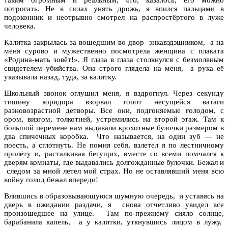
потрогать. Не в силах унять дрожь, я впился пальцами в
подоконник и неотрывно смотрел на распростёртого в луже
человека.
Калитка закрылась за вошедшим во двор энкавэдэшником, а на
меня сурово и мужественно посмотрела женщина с плаката
«Родина-мать зовёт!». Я глаза в глаза столкнулся с безмолвным
свидетелем убийства. Она строго глядела на меня, а рука её
указывала назад, туда, за калитку.
Школьный звонок оглушил меня, я вздрогнул. Через секунду
тишину коридора взорвал топот несущейся ватаги
разновозрастной детворы. Все они, подгоняемые голодом, с
ором, визгом, толкотней, устремились на второй этаж. Там к
большой перемене нам выдавали крохотные булочки размером в
два спичечных коробка. Что называется, на один зуб — не
поесть, а сглотнуть. Не помня себя, взлетел я по лестничному
пролёту и, расталкивая бегущих, вместе со всеми помчался к
дверям комнаты, где выдавались долгожданные булочки. Бежал и
следом за мной летел мой страх. Но не оставлявший меня всю
войну голод бежал впереди!
Влившись в образовывающуюся шумную очередь, и уставясь на
дверь в ожидании раздачи, я снова отчетливо увидел все
произошедшее на улице. Там по-прежнему сияло солнце,
барабанила капель, а у калитки, уткнувшись лицом в лужу,