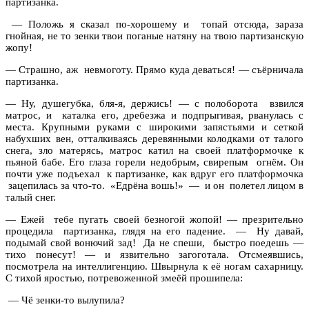
партизанка.
— Положь я сказал по-хорошему и топай отсюда, зараза
гнойная, не то зенки твои поганые натяну на твою партизанскую
жопу!
— Страшно, аж невмоготу. Прямо куда деваться! — съёрничала
партизанка.
— Ну, душегубка, бля-я, держись! — с полоборота взвился
матрос, и каталка его, дребезжа и подпрыгивая, рванулась с
места. Крупными руками с широкими запястьями и сеткой
набухших вен, отталкиваясь деревянными колодками от талого
снега, зло матерясь, матрос катил на своей платформочке к
пьяной бабе. Его глаза горели недобрым, свирепым огнём. Он
почти уже подъехал к партизанке, как вдруг его платформочка
зацепилась за что-то. «Едрёна вошь!» — и он полетел лицом в
талый снег.
— Ежей тебе пугать своей безногой жопой! — презрительно
процедила партизанка, глядя на его падение. — Ну давай,
подымай свой вонючий зад! Да не спеши, быстро поедешь —
тихо понесут! — и язвительно загоготала. Отсмеявшись,
посмотрела на интеллигенцию. Швырнула к её ногам сахарницу.
С тихой яростью, потревоженной змеёй прошипела:
— Чё зенки-то вылупила?