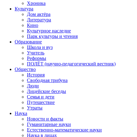
Хроника
Культура
Дом актёра
Литература
Кино
Культурное наследие
Парк культуры и чтения
Образование
Школа и вуз
Учитель
Реформы
ПОЛЁТ (научно-педагогический вестник)
Общество
История
Свободная трибуна
Люди
Лицейские беседы
Семья и дети
Путешествие
Утраты
Наука
Новости и факты
Гуманитарные науки
Естественно-математические науки
Наука в лицах