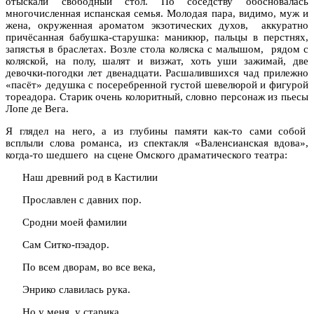
отыскали свободный стол. По соседству обосновалась
многочисленная испанская семья. Молодая пара, видимо, муж и
жена, окруженная ароматом экзотических духов, аккуратно
причёсанная бабушка-старушка: маникюр, пальцы в перстнях,
запястья в браслетах. Возле стола коляска с малышом, рядом с
коляской, на полу, шалят и визжат, хоть уши зажимай, две
девочки-погодки лет двенадцати. Расшалившихся чад прилежно
«пасёт» дедушка с посеребренной густой шевелюрой и фигурой
тореадора. Старик очень колоритный, словно персонаж из пьесы
Лопе де Вега.
Я глядел на него, а из глубины памяти как-то сами собой
всплыли слова романса, из спектакля «Валенсианская вдова»,
когда-то шедшего на сцене Омского драматического театра:
Наш древний род в Кастилии
Прославлен с давних пор.
Сродни моей фамилии
Сам Ситко-пэадор.
По всем дворам, во все века,
Энрико славилась рука.
Но у меня, у старика,