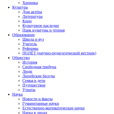
Хроника
Культура
Дом актёра
Литература
Кино
Культурное наследие
Парк культуры и чтения
Образование
Школа и вуз
Учитель
Реформы
ПОЛЁТ (научно-педагогический вестник)
Общество
История
Свободная трибуна
Люди
Лицейские беседы
Семья и дети
Путешествие
Утраты
Наука
Новости и факты
Гуманитарные науки
Естественно-математические науки
Наука в лицах