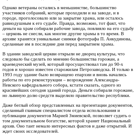
Однако ветераны остались в меньшинстве, большинство
участников собраний, которые проходили и на заводе, и в
городе, проголосовало или за закрытие храма, или осталось
равнодушным к его судьбе. Правда, возможно, тот факт, что
деньги на храм собирали рабочие завода, повлияло на его судьбу
– церковь не снесли, как многие другие храмы в то время. В
архиве хранятся уникальные снимки фотографа П. Анкудинова,
сделанные им в последние дни перед закрытием храма.
В здании заводской церкви открыли не дворец культуры, что
следовало бы сделать по мнению большинства горожан, а
краеведческий музей, который просуществовал там до 90-х
годов и хорошо известен старожилам Петрозаводска. И только в
1993 году здание было возвращено епархии и вновь начались
работы по его реконструкции – возрождение Александра-
Невского кафедрального собора, кстати сказать, одного из
красивейших сегодня зданий города. Деньги собирали горожане,
но львиную долю средств выделило правительство республики.
Даже беглый обзор представленных на презентации документов,
сделанный главным специалистом отдела использования и
публикации документов Марией Змиевской, позволяет судить о
том документальном богатстве, которой хранит Национальный
архив. Оно таит немало интересных фактов и даже открытий. И
ждет своих исследователей.