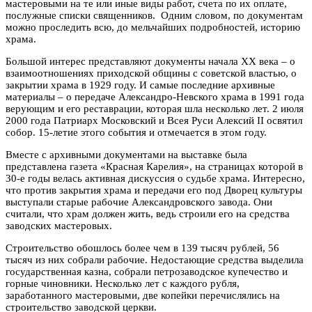
мастеровыми на те или иные виды работ, счета по их оплате,
послужные списки священников. Одним словом, по документам
можно проследить всю, до мельчайших подробностей, историю
храма.
Большой интерес представляют документы начала ХХ века – о
взаимоотношениях приходской общины с советской властью, о
закрытии храма в 1929 году. И самые последние архивные
материалы – о передаче Александро-Невского храма в 1991 года
верующим и его реставрации, которая шла несколько лет. 2 июля
2000 года Патриарх Московский и Всея Руси Алексий II освятил
собор. 15-летие этого события и отмечается в этом году.
Вместе с архивными документами на выставке была
представлена газета «Красная Карелия», на страницах которой в
30-е годы велась активная дискуссия о судьбе храма. Интересно,
что против закрытия храма и передачи его под Дворец культуры
выступали старые рабочие Александровского завода. Они
считали, что храм должен жить, ведь строили его на средства
заводских мастеровых.
Строительство обошлось более чем в 139 тысяч рублей, 56
тысяч из них собрали рабочие. Недостающие средства выделила
государственная казна, собрали петрозаводское купечество и
горные чиновники. Несколько лет с каждого рубля,
заработанного мастеровыми, две копейки перечислялись на
строительство заводской церкви.