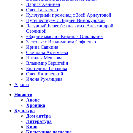
Лариса Хенинен
Олег Гальченко
Культурный променад с Зоей Арнаутовой
Путешествуем с Лидией Винокуровой
Лазурный Берег без пафоса с Александрой
Озолиной
«Задние мысли» Кирилла Олюшкина
Застолье с Владимиром Софиенко
Ирина Савкина
Светлана Артемьева
Наталья Мешкова
Владимир Берштейн
Екатерина Габалова
Олег Липовецкий
Илона Румянцева
Афиша
Новости
Анонс
Хроника
Культура
Дом актёра
Литература
Кино
Культурное наследие