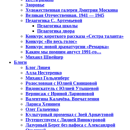
Здоровье
Художественная галерея Дмитрия Москина
Великая Отечественная. 1941 — 1945
Педагогика С. Артемьевой
Педагогика школы
Педагогика двора
Конкурс короткого рассказа «Сестра таланта»
Конкурс «Во весь голос»
Конкурс новой драматургии «Ремарка»
Каким мы помним август 1991-го…
Михаил Швейцер
Блоги
Блог Лицея
Алла Нестеренко
Михаил Гольденберг
Родословная с Юлией Свинцовой
Видоискатель с Юлией Утышевой
Вернисаж с Ириной Ларионовой
Валентина Калачёва. Впечатления
Лариса Хенинен
Олег Гальченко
Культурный променад с Зоей Арнаутовой
Путешествуем с Лидией Винокуровой
Лазурный Берег без пафоса с Александрой