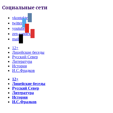
Социальные сети
vkontakte
twitter
youtube
zen-yandex
mail
12+
Лицейские беседы
Русский Север
Литература
История
И.С.Фрадков
12+
Лицейские беседы
Русский Север
Литература
История
И.С.Фрадков