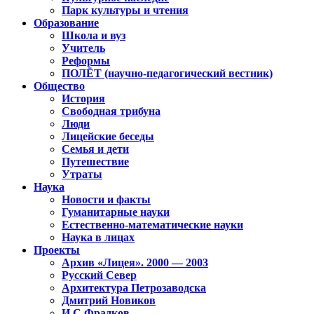
Парк культуры и чтения
Образование
Школа и вуз
Учитель
Реформы
ПОЛЁТ (научно-педагогический вестник)
Общество
История
Свободная трибуна
Люди
Лицейские беседы
Семья и дети
Путешествие
Утраты
Наука
Новости и факты
Гуманитарные науки
Естественно-математические науки
Наука в лицах
Проекты
Архив «Лицея». 2000 — 2003
Русский Север
Архитектура Петрозаводска
Дмитрий Новиков
И.С.Фрадков