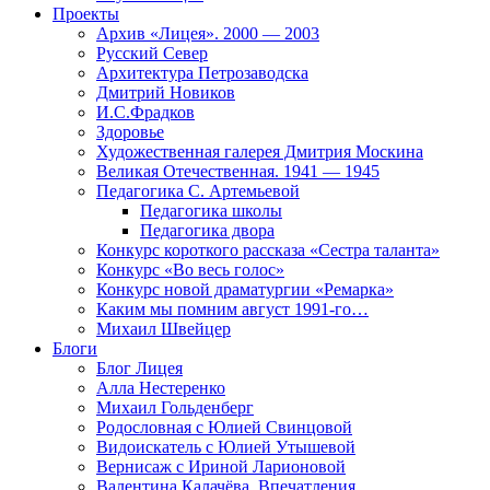
Проекты
Архив «Лицея». 2000 — 2003
Русский Север
Архитектура Петрозаводска
Дмитрий Новиков
И.С.Фрадков
Здоровье
Художественная галерея Дмитрия Москина
Великая Отечественная. 1941 — 1945
Педагогика С. Артемьевой
Педагогика школы
Педагогика двора
Конкурс короткого рассказа «Сестра таланта»
Конкурс «Во весь голос»
Конкурс новой драматургии «Ремарка»
Каким мы помним август 1991-го…
Михаил Швейцер
Блоги
Блог Лицея
Алла Нестеренко
Михаил Гольденберг
Родословная с Юлией Свинцовой
Видоискатель с Юлией Утышевой
Вернисаж с Ириной Ларионовой
Валентина Калачёва. Впечатления