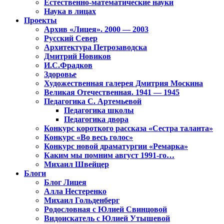
Естественно-математические науки
Наука в лицах
Проекты
Архив «Лицея». 2000 — 2003
Русский Север
Архитектура Петрозаводска
Дмитрий Новиков
И.С.Фрадков
Здоровье
Художественная галерея Дмитрия Москина
Великая Отечественная. 1941 — 1945
Педагогика С. Артемьевой
Педагогика школы
Педагогика двора
Конкурс короткого рассказа «Сестра таланта»
Конкурс «Во весь голос»
Конкурс новой драматургии «Ремарка»
Каким мы помним август 1991-го…
Михаил Швейцер
Блоги
Блог Лицея
Алла Нестеренко
Михаил Гольденберг
Родословная с Юлией Свинцовой
Видоискатель с Юлией Утышевой