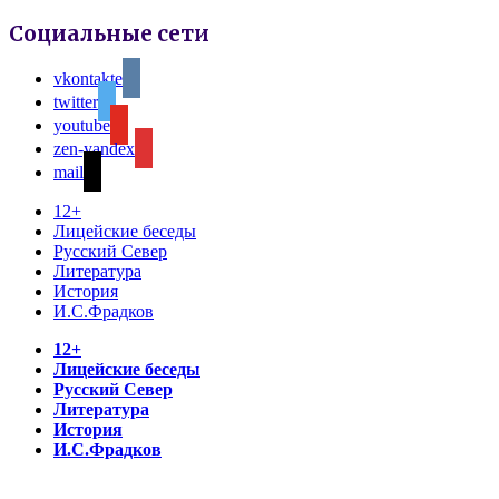
Социальные сети
vkontakte
twitter
youtube
zen-yandex
mail
12+
Лицейские беседы
Русский Север
Литература
История
И.С.Фрадков
12+
Лицейские беседы
Русский Север
Литература
История
И.С.Фрадков