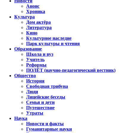
Новости
Анонс
Хроника
Культура
Дом актёра
Литература
Кино
Культурное наследие
Парк культуры и чтения
Образование
Школа и вуз
Учитель
Реформы
ПОЛЁТ (научно-педагогический вестник)
Общество
История
Свободная трибуна
Люди
Лицейские беседы
Семья и дети
Путешествие
Утраты
Наука
Новости и факты
Гуманитарные науки