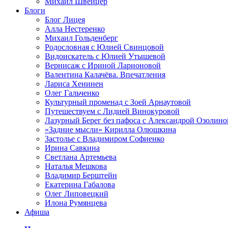
Михаил Швейцер
Блоги
Блог Лицея
Алла Нестеренко
Михаил Гольденберг
Родословная с Юлией Свинцовой
Видоискатель с Юлией Утышевой
Вернисаж с Ириной Ларионовой
Валентина Калачёва. Впечатления
Лариса Хенинен
Олег Гальченко
Культурный променад с Зоей Арнаутовой
Путешествуем с Лидией Винокуровой
Лазурный Берег без пафоса с Александрой Озолино
«Задние мысли» Кирилла Олюшкина
Застолье с Владимиром Софиенко
Ирина Савкина
Светлана Артемьева
Наталья Мешкова
Владимир Берштейн
Екатерина Габалова
Олег Липовецкий
Илона Румянцева
Афиша