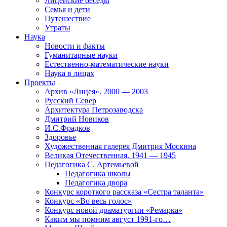
Лицейские беседы
Семья и дети
Путешествие
Утраты
Наука
Новости и факты
Гуманитарные науки
Естественно-математические науки
Наука в лицах
Проекты
Архив «Лицея». 2000 — 2003
Русский Север
Архитектура Петрозаводска
Дмитрий Новиков
И.С.Фрадков
Здоровье
Художественная галерея Дмитрия Москина
Великая Отечественная. 1941 — 1945
Педагогика С. Артемьевой
Педагогика школы
Педагогика двора
Конкурс короткого рассказа «Сестра таланта»
Конкурс «Во весь голос»
Конкурс новой драматургии «Ремарка»
Каким мы помним август 1991-го…