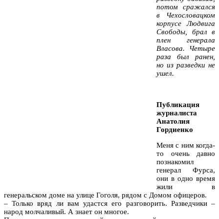
потом сражался
в Чехословацком
корпусе Людвига
Свободы, брал в
плен генерала
Власова. Четыре
раза был ранен,
но из разведки не
ушел.
Публикация
журналиста
Анатолия
Гордиенко
Меня с ним когда-
то очень давно
познакомил
генерал Фурса,
они в одно время
жили в
генеральском доме на улице Гоголя, рядом с Домом офицеров.
– Только вряд ли вам удастся его разговорить. Разведчики –
народ молчаливый. А знает он многое.