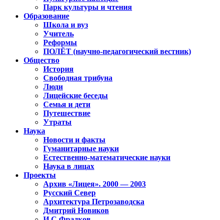
Парк культуры и чтения
Образование
Школа и вуз
Учитель
Реформы
ПОЛЁТ (научно-педагогический вестник)
Общество
История
Свободная трибуна
Люди
Лицейские беседы
Семья и дети
Путешествие
Утраты
Наука
Новости и факты
Гуманитарные науки
Естественно-математические науки
Наука в лицах
Проекты
Архив «Лицея». 2000 — 2003
Русский Север
Архитектура Петрозаводска
Дмитрий Новиков
И.С.Фрадков