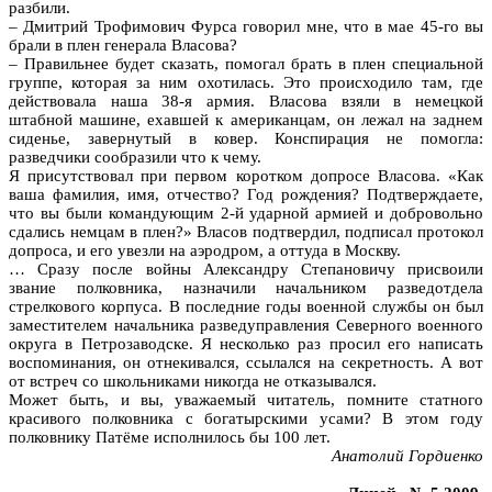
разбили.
– Дмитрий Трофимович Фурса говорил мне, что в мае 45-го вы
брали в плен генерала Власова?
– Правильнее будет сказать, помогал брать в плен специальной
группе, которая за ним охотилась. Это происходило там, где
действовала наша 38-я армия. Власова взяли в немецкой
штабной машине, ехавшей к американцам, он лежал на заднем
сиденье, завернутый в ковер. Конспирация не помогла:
разведчики сообразили что к чему.
Я присутствовал при первом коротком допросе Власова. «Как
ваша фамилия, имя, отчество? Год рождения? Подтверждаете,
что вы были командующим 2-й ударной армией и добровольно
сдались немцам в плен?» Власов подтвердил, подписал протокол
допроса, и его увезли на аэродром, а оттуда в Москву.
… Сразу после войны Александру Степановичу присвоили
звание полковника, назначили начальником разведотдела
стрелкового корпуса. В последние годы военной службы он был
заместителем начальника разведуправления Северного военного
округа в Петрозаводске. Я несколько раз просил его написать
воспоминания, он отнекивался, ссылался на секретность. А вот
от встреч со школьниками никогда не отказывался.
Может быть, и вы, уважаемый читатель, помните статного
красивого полковника с богатырскими усами? В этом году
полковнику Патёме исполнилось бы 100 лет.
Анатолий Гордиенко