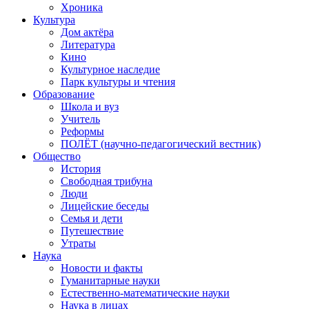
Хроника
Культура
Дом актёра
Литература
Кино
Культурное наследие
Парк культуры и чтения
Образование
Школа и вуз
Учитель
Реформы
ПОЛЁТ (научно-педагогический вестник)
Общество
История
Свободная трибуна
Люди
Лицейские беседы
Семья и дети
Путешествие
Утраты
Наука
Новости и факты
Гуманитарные науки
Естественно-математические науки
Наука в лицах