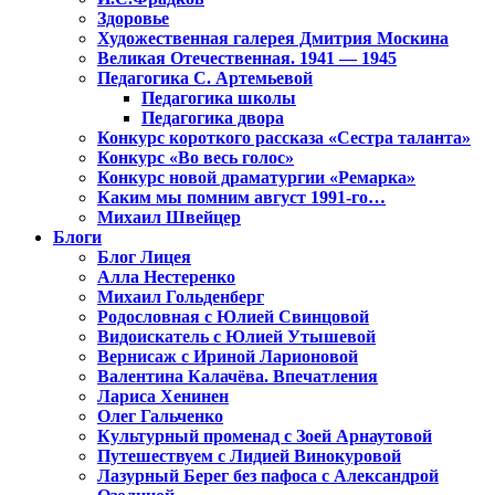
Здоровье
Художественная галерея Дмитрия Москина
Великая Отечественная. 1941 — 1945
Педагогика С. Артемьевой
Педагогика школы
Педагогика двора
Конкурс короткого рассказа «Сестра таланта»
Конкурс «Во весь голос»
Конкурс новой драматургии «Ремарка»
Каким мы помним август 1991-го…
Михаил Швейцер
Блоги
Блог Лицея
Алла Нестеренко
Михаил Гольденберг
Родословная с Юлией Свинцовой
Видоискатель с Юлией Утышевой
Вернисаж с Ириной Ларионовой
Валентина Калачёва. Впечатления
Лариса Хенинен
Олег Гальченко
Культурный променад с Зоей Арнаутовой
Путешествуем с Лидией Винокуровой
Лазурный Берег без пафоса с Александрой