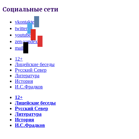
Социальные сети
vkontakte
twitter
youtube
zen-yandex
mail
12+
Лицейские беседы
Русский Север
Литература
История
И.С.Фрадков
12+
Лицейские беседы
Русский Север
Литература
История
И.С.Фрадков