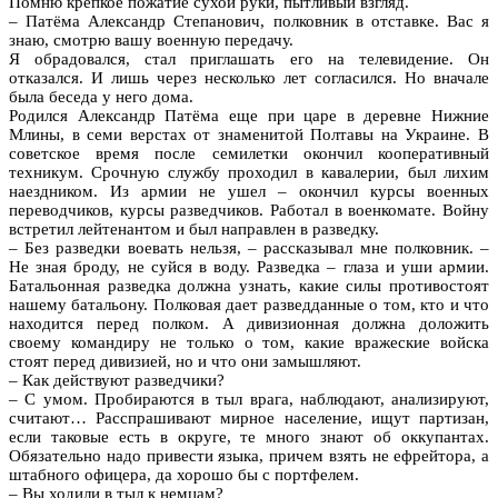
Помню крепкое пожатие сухой руки, пытливый взгляд.
– Патёма Александр Степанович, полковник в отставке. Вас я
знаю, смотрю вашу военную передачу.
Я обрадовался, стал приглашать его на телевидение. Он
отказался. И лишь через несколько лет согласился. Но вначале
была беседа у него дома.
Родился Александр Патёма еще при царе в деревне Нижние
Млины, в семи верстах от знаменитой Полтавы на Украине. В
советское время после семилетки окончил кооперативный
техникум. Срочную службу проходил в кавалерии, был лихим
наездником. Из армии не ушел – окончил курсы военных
переводчиков, курсы разведчиков. Работал в военкомате. Войну
встретил лейтенантом и был направлен в разведку.
– Без разведки воевать нельзя, – рассказывал мне полковник. –
Не зная броду, не суйся в воду. Разведка – глаза и уши армии.
Батальонная разведка должна узнать, какие силы противостоят
нашему батальону. Полковая дает разведданные о том, кто и что
находится перед полком. А дивизионная должна доложить
своему командиру не только о том, какие вражеские войска
стоят перед дивизией, но и что они замышляют.
– Как действуют разведчики?
– С умом. Пробираются в тыл врага, наблюдают, анализируют,
считают… Расспрашивают мирное население, ищут партизан,
если таковые есть в округе, те много знают об оккупантах.
Обязательно надо привести языка, причем взять не ефрейтора, а
штабного офицера, да хорошо бы с портфелем.
– Вы ходили в тыл к немцам?