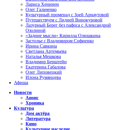
Лариса Хенинен
Олег Гальченко
Культурный променад с Зоей Арнаутовой
Путешествуем с Лидией Винокуровой
Лазурный Берег без пафоса с Александрой
Озолиной
«Задние мысли» Кирилла Олюшкина
Застолье с Владимиром Софиенко
Ирина Савкина
Светлана Артемьева
Наталья Мешкова
Владимир Берштейн
Екатерина Габалова
Олег Липовецкий
Илона Румянцева
Афиша
Новости
Анонс
Хроника
Культура
Дом актёра
Литература
Кино
Культурное наследие