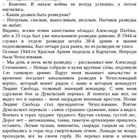
– Конечно. В начале войны не всегда успешно, а потом
научились.
– Каким должен быть разведчик?
– Неглупым, смелым, выносливым, веселым. Нытиков разведка
не любит.
Видимо, всеми этими качествами обладал Александр Патёма,
ибо в 33 года был уже начальником разведки дивизии. В 1944-м
служил в отделе разведки штаба 38-й армии в звании
подполковника. Был четыре раза ранен, но из разведки не ушел.
Осенью 1944-го Красная Армия подошла к Карпатам. Впереди
была Чехословакия.
– Мы день и ночь вели разведку, – рассказывал мне Александр
Степанович. – Немцы собрали в кулак крупные силы, подтянули
1-ю танковую армию. Вдруг меня вызывает начальство и
временно посылает начальником разведки в Чехословацкий
корпус, который воюет рядом с нами и которым командует
Людвиг Свобода, толковый знающий командир. С ним меня
сдружили бои за Дукельский перевал. Я помогал как мог, он
видел это и оценил – меня наградили военным крестом. Позже
Людвиг Свобода стал президентом Чехословакии. Взятие
Дукельского перевала – самое страшное сражение, какое я видел.
Воевать в горах труднее трудного. Крутые склоны, густой лес.
Дорог нет – автомашины, танки, тяжелую артиллерию пришлось
оставить. Легкие пушки, минометы, снаряды тащили на себе,
карабкались в горы под смертельным огнем. Лошади не всюду
проходили, все на своем горбу. Но перевал взяли и немцев