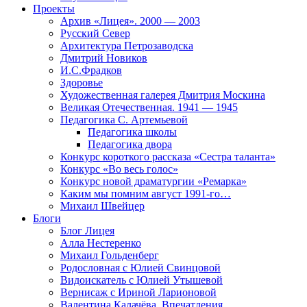
Проекты
Архив «Лицея». 2000 — 2003
Русский Север
Архитектура Петрозаводска
Дмитрий Новиков
И.С.Фрадков
Здоровье
Художественная галерея Дмитрия Москина
Великая Отечественная. 1941 — 1945
Педагогика С. Артемьевой
Педагогика школы
Педагогика двора
Конкурс короткого рассказа «Сестра таланта»
Конкурс «Во весь голос»
Конкурс новой драматургии «Ремарка»
Каким мы помним август 1991-го…
Михаил Швейцер
Блоги
Блог Лицея
Алла Нестеренко
Михаил Гольденберг
Родословная с Юлией Свинцовой
Видоискатель с Юлией Утышевой
Вернисаж с Ириной Ларионовой
Валентина Калачёва. Впечатления