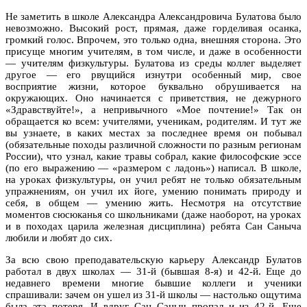
Не заметить в школе Александра Александровича Булатова было
невозможно. Высокий рост, прямая, даже горделивая осанка,
громкий голос. Впрочем, это только одна, внешняя сторона. Это
присуще многим учителям, в том числе, и даже в особенности
— учителям физкультуры. Булатова из среды коллег выделяет
другое — его рвущийся изнутри особенный мир, свое
восприятие жизни, которое буквально обрушивается на
окружающих. Оно начинается с приветствия, не дежурного
«Здравствуйте!», а непривычного «Мое почтение!» Так он
обращается ко всем: учителями, ученикам, родителям. И тут же
вы узнаете, в каких местах за последнее время он побывал
(обязательные походы различной сложности по разным регионам
России), что узнал, какие травы собрал, какие философские эссе
(по его выражению — «размером с ладонь») написал. В школе,
на уроках физкультуры, он учил ребят не только обязательным
упражнениям, он учил их йоге, умению понимать природу и
себя, в общем — умению жить. Несмотря на отсутствие
моментов сюсюканья со школьниками (даже наоборот, на уроках
и в походах царила железная дисциплина) ребята Сан Саныча
любили и любят до сих.
За всю свою преподавательскую карьеру Александр Булатов
работал в двух школах — 31-й (бывшая 8-я) и 42-й. Еще до
недавнего времени многие бывшие коллеги и ученики
спрашивали: зачем он ушел из 31-й школы — настолько ощутима
была эта потеря. И вдруг Сан Саныч пропал и из 42-й. Еще