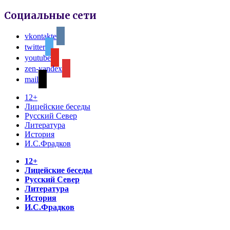
Социальные сети
vkontakte
twitter
youtube
zen-yandex
mail
12+
Лицейские беседы
Русский Север
Литература
История
И.С.Фрадков
12+
Лицейские беседы
Русский Север
Литература
История
И.С.Фрадков