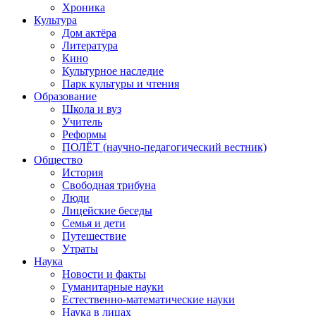
Хроника
Культура
Дом актёра
Литература
Кино
Культурное наследие
Парк культуры и чтения
Образование
Школа и вуз
Учитель
Реформы
ПОЛЁТ (научно-педагогический вестник)
Общество
История
Свободная трибуна
Люди
Лицейские беседы
Семья и дети
Путешествие
Утраты
Наука
Новости и факты
Гуманитарные науки
Естественно-математические науки
Наука в лицах