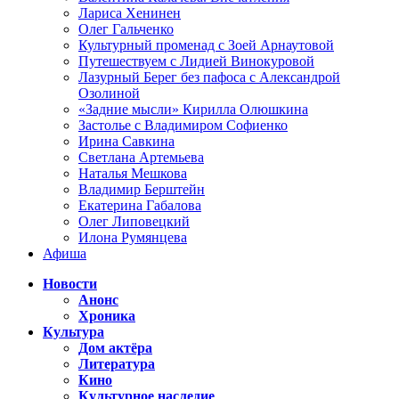
Лариса Хенинен
Олег Гальченко
Культурный променад с Зоей Арнаутовой
Путешествуем с Лидией Винокуровой
Лазурный Берег без пафоса с Александрой
Озолиной
«Задние мысли» Кирилла Олюшкина
Застолье с Владимиром Софиенко
Ирина Савкина
Светлана Артемьева
Наталья Мешкова
Владимир Берштейн
Екатерина Габалова
Олег Липовецкий
Илона Румянцева
Афиша
Новости
Анонс
Хроника
Культура
Дом актёра
Литература
Кино
Культурное наследие