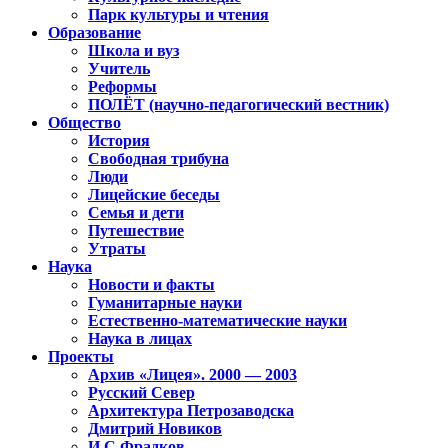
Парк культуры и чтения
Образование
Школа и вуз
Учитель
Реформы
ПОЛЁТ (научно-педагогический вестник)
Общество
История
Свободная трибуна
Люди
Лицейские беседы
Семья и дети
Путешествие
Утраты
Наука
Новости и факты
Гуманитарные науки
Естественно-математические науки
Наука в лицах
Проекты
Архив «Лицея». 2000 — 2003
Русский Север
Архитектура Петрозаводска
Дмитрий Новиков
И.С.Фрадков