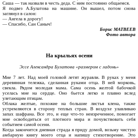
Саша — так назвали в честь деда. С ним постоянно общаемся.
Я подвез А.Булатова на машине. Он вышел, потом снова
заглянул в салон:
— Ангела в дорогу!
— Спасибо, Сан Саныч!
Борис МАТВЕЕВ
Фото автора
На крыльях осени
Эссе Александра Булатова «размером с ладонь»
Мне 7 лет. Над моей головой летят журавли. В руках у меня
деревянная тележка, сделанная руками отца. В ней морковь,
свекла. Рядом молодая мама. Сама осень желтой бабочкой
уселась мне на сердце. Оно бьется легко и плавно вслед
улетающим птицам.
Облака желтые, похожие на большие листья клена, также
устремляются в сторону теплых стран. В воздухе улавливаю
запах шафрана. Все это, и еще что-то неизреченное, помогает
мне освободиться от плотного мира и почувствовать себя
событием самой осени.
Когда закончится дневная страда я приду домой, возьму чистую
амбарную книгу моего отца и напишу стихотворение. Это