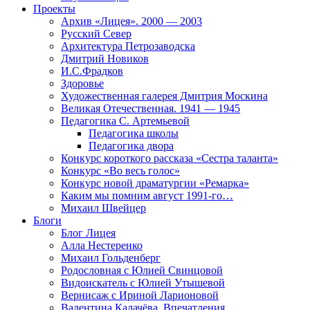
Проекты
Архив «Лицея». 2000 — 2003
Русский Север
Архитектура Петрозаводска
Дмитрий Новиков
И.С.Фрадков
Здоровье
Художественная галерея Дмитрия Москина
Великая Отечественная. 1941 — 1945
Педагогика С. Артемьевой
Педагогика школы
Педагогика двора
Конкурс короткого рассказа «Сестра таланта»
Конкурс «Во весь голос»
Конкурс новой драматургии «Ремарка»
Каким мы помним август 1991-го…
Михаил Швейцер
Блоги
Блог Лицея
Алла Нестеренко
Михаил Гольденберг
Родословная с Юлией Свинцовой
Видоискатель с Юлией Утышевой
Вернисаж с Ириной Ларионовой
Валентина Калачёва. Впечатления