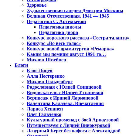
Здоровье
Художественная галерея Дмитрия Москина
Великая Отечественная. 1941 — 1945
Педагогика С. Артемьевой
Педагогика школы
Педагогика двора
Конкурс короткого рассказа «Сестра таланта»
Конкурс «Во весь голос»
Конкурс новой драматургии «Ремарка»
Каким мы помним август 1991-го…
Михаил Швейцер
Блоги
Блог Лицея
Алла Нестеренко
Михаил Гольденберг
Родословная с Юлией Свинцовой
Видоискатель с Юлией Утышевой
Вернисаж с Ириной Ларионовой
Валентина Калачёва. Впечатления
Лариса Хенинен
Олег Гальченко
Культурный променад с Зоей Арнаутовой
Путешествуем с Лидией Винокуровой
Лазурный Берег без пафоса с Александрой