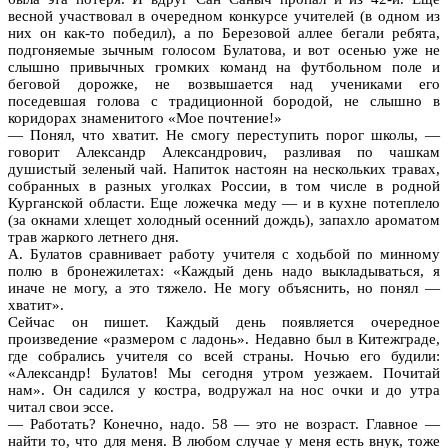
весной участвовал в очередном конкурсе учителей (в одном из
них он как-то победил), а по Березовой аллее бегали ребята,
подгоняемые зычным голосом Булатова, и вот осенью уже не
слышно привычных громких команд на футбольном поле и
беговой дорожке, не возвышается над учениками его
поседевшая голова с традиционной бородой, не слышно в
коридорах знаменитого «Мое почтение!»
— Понял, что хватит. Не смогу переступить порог школы, —
говорит Александр Александрович, разливая по чашкам
душистый зеленый чай. Напиток настоян на нескольких травах,
собранных в разных уголках России, в том числе в родной
Курганской области. Еще ложечка меду — и в кухне потеплело
(за окнами хлещет холодный осенний дождь), запахло ароматом
трав жаркого летнего дня.
А. Булатов сравнивает работу учителя с ходьбой по минному
полю в бронежилетах: «Каждый день надо выкладываться, я
иначе не могу, а это тяжело. Не могу объяснить, но понял —
хватит».
Сейчас он пишет. Каждый день появляется очередное
произведение «размером с ладонь». Недавно был в Китежграде,
где собрались учителя со всей страны. Ночью его будили:
«Александр! Булатов! Мы сегодня утром уезжаем. Почитай
нам». Он садился у костра, водружал на нос очки и до утра
читал свои эссе.
— Работать? Конечно, надо. 58 — это не возраст. Главное —
найти то, что для меня. В любом случае у меня есть внук, тоже