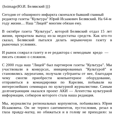
{hsimage|Ю.И. Белявский ||||}
Сегодня от обширного инфаркта скончался бывший главный
редактор газеты "Культура" Юрий Исаакович Белявский. На 64-м
году жизни… Наш "Лицей" многим обязан ему.
В октябре газета "Культура", которой Белявский отдал 15 лет
жизни, прекратила выход из-за недостатка средств. Как кто-то
сказал, Белявский пытался делать нерыночную газету в
рыночных условиях.
И рынок сожрал и газету и ее редактора с немодным кредо —
писать сложно о сложном.
С 2000 года наш "Лицей" был партнером газеты "Культура". Мы
участвовали в конкурсах, инициированных "Культурой" и
становились лауреатами, получали субгранты от нее, благодаря
чему смогли приобрести компьютерное оборудование,
отправиться в командировки по Карелии, побывали на
интереснейших семинарах по культурной журналистике. Самым
долгоиграющим оказался проект АКИ — Агентства культурной
информации, собкором которого стала наша редакция.
Мы, журналисты региональных корпунктов, побаивались Юрия
Исааковича. Он не терпел сантиментов, пустословия, резал в
глаза правду-матку, но обижаться и в голову не приходило: за