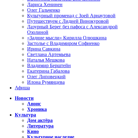
Лариса Хенинен
Олег Гальченко
Культурный променад с Зоей Арнаутовой
Путешествуем с Лидией Винокуровой
Лазурный Берег без пафоса с Александрой
Озолиной
«Задние мысли» Кирилла Олюшкина
Застолье с Владимиром Софиенко
Ирина Савкина
Светлана Артемьева
Наталья Мешкова
Владимир Берштейн
Екатерина Габалова
Олег Липовецкий
Илона Румянцева
Афиша
Новости
Анонс
Хроника
Культура
Дом актёра
Литература
Кино
Культурное наследие