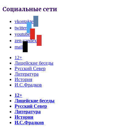
Социальные сети
vkontakte
twitter
youtube
zen-yandex
mail
12+
Лицейские беседы
Русский Север
Литература
История
И.С.Фрадков
12+
Лицейские беседы
Русский Север
Литература
История
И.С.Фрадков