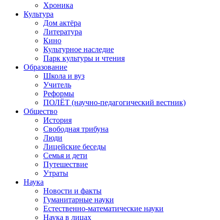
Хроника
Культура
Дом актёра
Литература
Кино
Культурное наследие
Парк культуры и чтения
Образование
Школа и вуз
Учитель
Реформы
ПОЛЁТ (научно-педагогический вестник)
Общество
История
Свободная трибуна
Люди
Лицейские беседы
Семья и дети
Путешествие
Утраты
Наука
Новости и факты
Гуманитарные науки
Естественно-математические науки
Наука в лицах