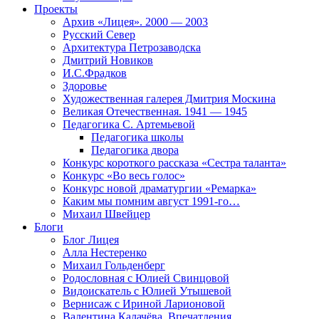
Проекты
Архив «Лицея». 2000 — 2003
Русский Север
Архитектура Петрозаводска
Дмитрий Новиков
И.С.Фрадков
Здоровье
Художественная галерея Дмитрия Москина
Великая Отечественная. 1941 — 1945
Педагогика С. Артемьевой
Педагогика школы
Педагогика двора
Конкурс короткого рассказа «Сестра таланта»
Конкурс «Во весь голос»
Конкурс новой драматургии «Ремарка»
Каким мы помним август 1991-го…
Михаил Швейцер
Блоги
Блог Лицея
Алла Нестеренко
Михаил Гольденберг
Родословная с Юлией Свинцовой
Видоискатель с Юлией Утышевой
Вернисаж с Ириной Ларионовой
Валентина Калачёва. Впечатления