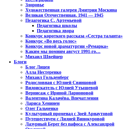
Здоровье
Художественная галерея Дмитрия Москина
Великая Отечественная. 1941 — 1945
Педагогика С. Артемьевой
Педагогика школы
Педагогика двора
Конкурс короткого рассказа «Сестра таланта»
Конкурс «Во весь голос»
Конкурс новой драматургии «Ремарка»
Каким мы помним август 1991-го…
Михаил Швейцер
Блоги
Блог Лицея
Алла Нестеренко
Михаил Гольденберг
Родословная с Юлией Свинцовой
Видоискатель с Юлией Утышевой
Вернисаж с Ириной Ларионовой
Валентина Калачёва. Впечатления
Лариса Хенинен
Олег Гальченко
Культурный променад с Зоей Арнаутовой
Путешествуем с Лидией Винокуровой
Лазурный Берег без пафоса с Александрой