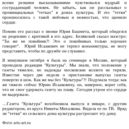
всеми резкими высказываниями чувствовался мудрый и
сострадающий человек. Не забыть, как он рассказывал о
провинциальных "тетках" в домах культуры. И это "тетки"
произносилось с такой любовью и нежностью, что щемило
сердце.
Помню его рассказ о звонке Юрия Башмета, который обиделся
на рецензию с критикой в его адрес. Белявский сказал маэстро:
"Ты же не покойник?! Это о покойниках только хорошее
говорят". Юрий Исаакович не терпел конъюнктуры, не могу
представить, чтобы по дружбе он слукавил.
В минувшем октябре я была на семинаре в Москве, который
проводила редакция "Культуры". Мы знали, что положение у
газеты тяжелое, но надежды московские коллеги не теряли.
Известие через две недели о пристановке выпуска газеты
повергло в шок. Как же мы без "Культуры"?! Подумала тогда: как
же тяжело сейчас Юрию Исааковичу, он, наверное, корит себя,
что не смог удержать газету на плаву. Сегодня утром его сердце
не выдержало.
…Газета "Культура" возобновила выпуск в январе, с другим
редактором, из круга Никиты Михалкова. Видела ее по ТВ. Вряд
ли "тетки" из сельского дома культуры растрогают эту даму.
Фото aris-art.ru