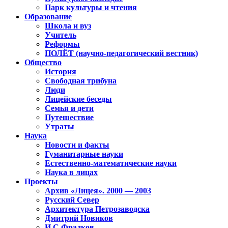
Парк культуры и чтения
Образование
Школа и вуз
Учитель
Реформы
ПОЛЁТ (научно-педагогический вестник)
Общество
История
Свободная трибуна
Люди
Лицейские беседы
Семья и дети
Путешествие
Утраты
Наука
Новости и факты
Гуманитарные науки
Естественно-математические науки
Наука в лицах
Проекты
Архив «Лицея». 2000 — 2003
Русский Север
Архитектура Петрозаводска
Дмитрий Новиков
И.С.Фрадков