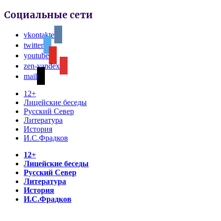
Социальные сети
vkontakte
twitter
youtube
zen-yandex
mail
12+
Лицейские беседы
Русский Север
Литература
История
И.С.Фрадков
12+
Лицейские беседы
Русский Север
Литература
История
И.С.Фрадков