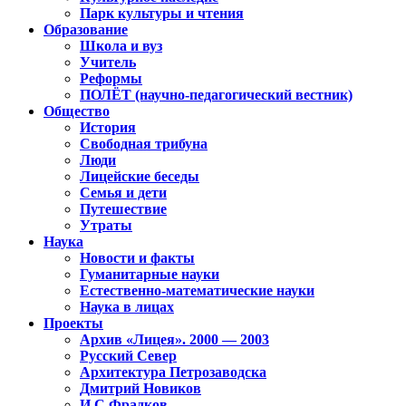
Парк культуры и чтения
Образование
Школа и вуз
Учитель
Реформы
ПОЛЁТ (научно-педагогический вестник)
Общество
История
Свободная трибуна
Люди
Лицейские беседы
Семья и дети
Путешествие
Утраты
Наука
Новости и факты
Гуманитарные науки
Естественно-математические науки
Наука в лицах
Проекты
Архив «Лицея». 2000 — 2003
Русский Север
Архитектура Петрозаводска
Дмитрий Новиков
И.С.Фрадков