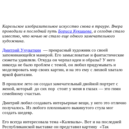
Карельское изобразительное искусство снова в трауре. Вчера
проводили в последний путь
Бориса Кукшиева
, а сегодня стало
известно, что ночью не стало еще одного замечательного
художника.
Дмитрий Учуваткин
— прекрасный художник со своей
запоминающейся манерой. Его замысловатые и фантастические
сюжеты удивляли. Откуда он черпал идеи и образы? У него
никогда не было проблем с темой, он любил придумывать и
моделировать мир своих картин, и на это ему с лихвой хватало
яркой фантазии.
В прошлое лето он создал замечательный двойной портрет с
женой, который до сих пор стоит у меня в глазах — это гимн
семейному счастью.
Дмитрий любил создавать интерьерные вещи, у него это отлично
получалось. Из любого плохонького выкинутого стула мог
создать шедевр.
Его всегда интересовала тема «Калевалы». Вот и на последней
Республиканской выставке он представил картину «Так