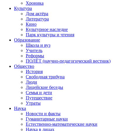
Хроника
Культура
Дом актёра
Литература
Кино
Культурное наследие
Парк культуры и чтения
Образование
Школа и вуз
Учитель
Реформы
ПОЛЁТ (научно-педагогический вестник)
Общество
История
Свободная трибуна
Люди
Лицейские беседы
Семья и дети
Путешествие
Утраты
Наука
Новости и факты
Гуманитарные науки
Естественно-математические науки
Наука в лицах