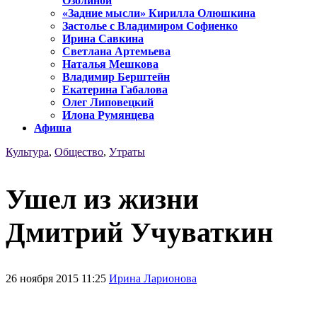
Озолиной
«Задние мысли» Кирилла Олюшкина
Застолье с Владимиром Софиенко
Ирина Савкина
Светлана Артемьева
Наталья Мешкова
Владимир Берштейн
Екатерина Габалова
Олег Липовецкий
Илона Румянцева
Афиша
Культура
,
Общество
,
Утраты
Ушел из жизни
Дмитрий Учуваткин
26 ноября 2015 11:25
Ирина Ларионова