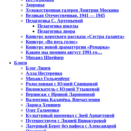
Здоровье
Художественная галерея Дмитрия Москина
Великая Отечественная. 1941 — 1945
Педагогика С. Артемьевой
Педагогика школы
Педагогика двора
Конкурс короткого рассказа «Сестра таланта»
Конкурс «Во весь голос»
Конкурс новой драматургии «Ремарка»
Каким мы помним август 1991-го…
Михаил Швейцер
Блоги
Блог Лицея
Алла Нестеренко
Михаил Гольденберг
Родословная с Юлией Свинцовой
Видоискатель с Юлией Утышевой
Вернисаж с Ириной Ларионовой
Валентина Калачёва. Впечатления
Лариса Хенинен
Олег Гальченко
Культурный променад с Зоей Арнаутовой
Путешествуем с Лидией Винокуровой
Лазурный Берег без пафоса с Александрой