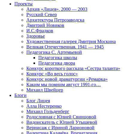
Проекты
Архив «Лицея». 2000 — 2003
Русский Север
Архитектура Петрозаводска
Дмитрий Новиков
И.С.Фрадков
Здоровье
Художественная галерея Дмитрия Москина
Великая Отечественная. 1941 — 1945
Педагогика С. Артемьевой
Педагогика школы
Педагогика двора
Конкурс короткого рассказа «Сестра таланта»
Конкурс «Во весь голос»
Конкурс новой драматургии «Ремарка»
Каким мы помним август 1991-го…
Михаил Швейцер
Блоги
Блог Лицея
Алла Нестеренко
Михаил Гольденберг
Родословная с Юлией Свинцовой
Видоискатель с Юлией Утышевой
Вернисаж с Ириной Ларионовой
Валентина Калачёва. Впечатления