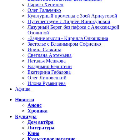
Лариса Хенинен
Олег Гальченко
Культурный променад с Зоей Арнаутовой
Путешествуем с Лидией Винокуровой
Лазурный Берег без пафоса с Александрой
Озолиной
«Задние мысли» Кирилла Олюшкина
Застолье с Владимиром Софиенко
Ирина Савкина
Светлана Артемьева
Наталья Мешкова
Владимир Берштейн
Екатерина Габалова
Олег Липовецкий
Илона Румянцева
Афиша
Новости
Анонс
Хроника
Культура
Дом актёра
Литература
Кино
Культурное наследие