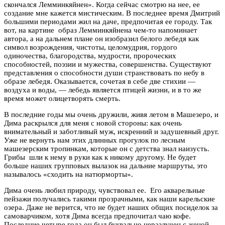
скончался Лемминкяйнен». Когда сейчас смотрю на нее, ее
создание мне кажется мистическим. В последнее время Дмитрий
большими периодами жил на даче, предпочитая ее городу. Так
вот, на картине образ Лемминкяйнена чем-то напоминает
автора, а на дальнем плане он изобразил белого лебедя как
символ возрождения, чистоты, целомудрия, гордого
одиночества, благородства, мудрости, пророческих
способностей, поэзии и мужества, совершенства. Существуют
представления о способности души странствовать по небу в
образе лебедя. Оказывается, сочетая в себе две стихии —
воздуха и воды, — лебедь является птицей жизни, и в то же
время может олицетворять смерть.
В последние годы мы очень дружили, живя летом в Машезеро, и
Дима раскрылся для меня с новой стороны: как очень
внимательный и заботливый муж, искренний и задушевный друг.
Уже не вернуть нам этих длинных прогулок по лесным
машезерским тропинкам, которые он с детства знал наизусть.
Грибы шли к нему в руки как к никому другому. Не будет
больше наших групповых вылазок на дальние маршруты, это
называлось «сходить на натюрморты».
Дима очень любил природу, чувствовал ее. Его акварельные
пейзажи получались такими прозрачными, как наши карельские
озера. Даже не верится, что не будет наших общих посиделок за
самоварчиком, хотя Дима всегда предпочитал чаю кофе.
Последние четыре года он был буквально неразлучен с женой-