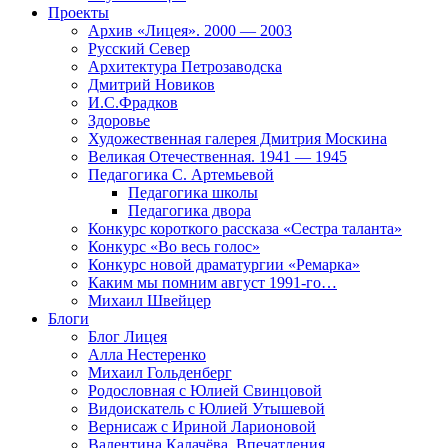
Проекты
Архив «Лицея». 2000 — 2003
Русский Север
Архитектура Петрозаводска
Дмитрий Новиков
И.С.Фрадков
Здоровье
Художественная галерея Дмитрия Москина
Великая Отечественная. 1941 — 1945
Педагогика С. Артемьевой
Педагогика школы
Педагогика двора
Конкурс короткого рассказа «Сестра таланта»
Конкурс «Во весь голос»
Конкурс новой драматургии «Ремарка»
Каким мы помним август 1991-го…
Михаил Швейцер
Блоги
Блог Лицея
Алла Нестеренко
Михаил Гольденберг
Родословная с Юлией Свинцовой
Видоискатель с Юлией Утышевой
Вернисаж с Ириной Ларионовой
Валентина Калачёва. Впечатления