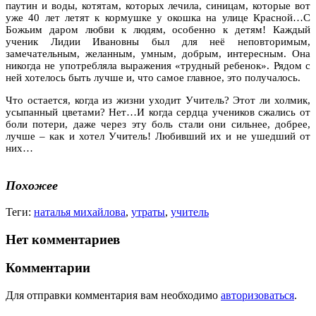
паутин и воды, котятам, которых лечила, синицам, которые вот
уже 40 лет летят к кормушке у окошка на улице Красной…С
Божьим даром любви к людям, особенно к детям! Каждый
ученик Лидии Ивановны был для неё неповторимым,
замечательным, желанным, умным, добрым, интересным. Она
никогда не употребляла выражения «трудный ребенок». Рядом с
ней хотелось быть лучше и, что самое главное, это получалось.
Что остается, когда из жизни уходит Учитель? Этот ли холмик,
усыпанный цветами? Нет…И когда сердца учеников сжались от
боли потери, даже через эту боль стали они сильнее, добрее,
лучше – как и хотел Учитель! Любивший их и не ушедший от
них…
Похожее
Теги:
наталья михайлова
,
утраты
,
учитель
Нет комментариев
Комментарии
Для отправки комментария вам необходимо
авторизоваться
.