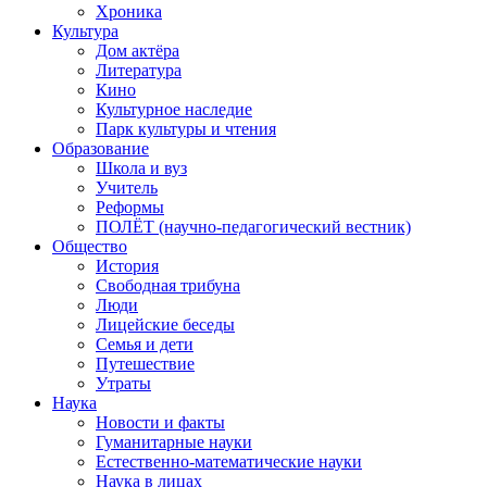
Хроника
Культура
Дом актёра
Литература
Кино
Культурное наследие
Парк культуры и чтения
Образование
Школа и вуз
Учитель
Реформы
ПОЛЁТ (научно-педагогический вестник)
Общество
История
Свободная трибуна
Люди
Лицейские беседы
Семья и дети
Путешествие
Утраты
Наука
Новости и факты
Гуманитарные науки
Естественно-математические науки
Наука в лицах