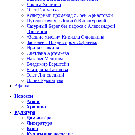
Лариса Хенинен
Олег Гальченко
Культурный променад с Зоей Арнаутовой
Путешествуем с Лидией Винокуровой
Лазурный Берег без пафоса с Александрой
Озолиной
«Задние мысли» Кирилла Олюшкина
Застолье с Владимиром Софиенко
Ирина Савкина
Светлана Артемьева
Наталья Мешкова
Владимир Берштейн
Екатерина Габалова
Олег Липовецкий
Илона Румянцева
Афиша
Новости
Анонс
Хроника
Культура
Дом актёра
Литература
Кино
Культурное наследие