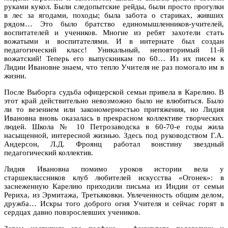
руками кукол. Были следопытские рейды, были просто прогулки
в лес за ягодами, походы; была забота о стариках, живших
рядом… Это было братство единомышленников-учителей,
воспитателей и учеников. Многие из ребят захотели стать
вожатыми и воспитателями. И в интернате был создан
педагогический класс! Уникальный, неповторимый 11-й
вожатский! Теперь его выпускникам по 60… Из их писем к
Лидии Ивановне знаем, что тепло Учителя не раз помогало им в
жизни.
После Выборга судьба офицерской семьи привела в Карелию. В
этот край действительно невозможно было не влюбиться. Было
ли то везением или закономерностью притяжения, но Лидия
Ивановна вновь оказалась в прекрасном коллективе творческих
людей. Школа № 10 Петрозаводска в 60-70-е годы жила
насыщенной, интересной жизнью. Здесь под руководством Г.А.
Андерсон, Л.Д. Фроянц работал воистину звездный
педагогический коллектив.
Лидия Ивановна помимо уроков истории вела у
старшеклассников клуб любителей искусства «Огонек»: в
заснеженную Карелию приходили письма из Индии от семьи
Рериха, из Эрмитажа, Третьяковки. Увлеченность общим делом,
дружба… Искры того доброго огня Учителя и сейчас горят в
сердцах давно повзрослевших учеников.