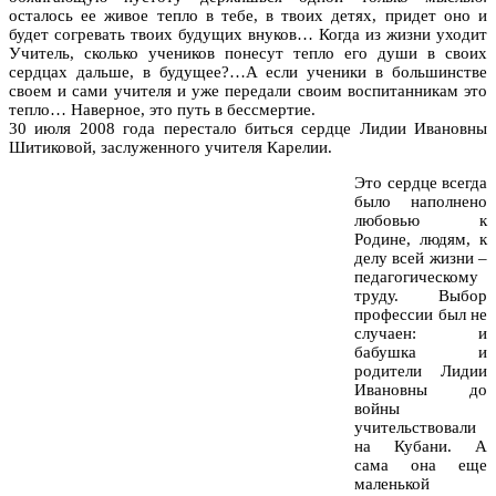
осталось ее живое тепло в тебе, в твоих детях, придет оно и
будет согревать твоих будущих внуков… Когда из жизни уходит
Учитель, сколько учеников понесут тепло его души в своих
сердцах дальше, в будущее?…А если ученики в большинстве
своем и сами учителя и уже передали своим воспитанникам это
тепло… Наверное, это путь в бессмертие.
30 июля 2008 года перестало биться сердце Лидии Ивановны
Шитиковой, заслуженного учителя Карелии.
Это сердце всегда
было наполнено
любовью к
Родине, людям, к
делу всей жизни –
педагогическому
труду. Выбор
профессии был не
случаен: и
бабушка и
родители Лидии
Ивановны до
войны
учительствовали
на Кубани. А
сама она еще
маленькой