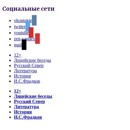
Социальные сети
vkontakte
twitter
youtube
zen-yandex
mail
12+
Лицейские беседы
Русский Север
Литература
История
И.С.Фрадков
12+
Лицейские беседы
Русский Север
Литература
История
И.С.Фрадков