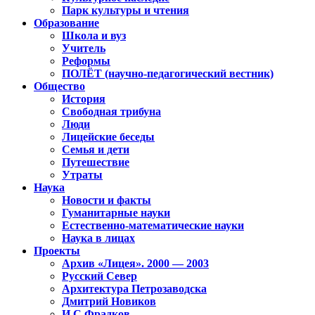
Парк культуры и чтения
Образование
Школа и вуз
Учитель
Реформы
ПОЛЁТ (научно-педагогический вестник)
Общество
История
Свободная трибуна
Люди
Лицейские беседы
Семья и дети
Путешествие
Утраты
Наука
Новости и факты
Гуманитарные науки
Естественно-математические науки
Наука в лицах
Проекты
Архив «Лицея». 2000 — 2003
Русский Север
Архитектура Петрозаводска
Дмитрий Новиков
И.С.Фрадков