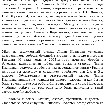
Затем наступила эра педфака – факультета педагогики и
методики начального обучения КГПУ. Дни и ночи, годы
счастливой творческой жизни, напряженного труда вместе со
многими талантливыми людьми под руководством В.С. Линник,
Н.И. Жукова.. И, как всегда, на первом месте были любовь к
ученикам-студентам и творчество. Был педагогический «Поиск»,
вечера встреч, праздники, поездки. Между собой студенты
называли ее «мама Лида»….Выпускники уезжали на работу в
школы республики. Сейчас в Карелии нет, наверное, ни одной
школы, где бы ни работали те, кому Лидия Ивановна отдавала
тепло души, знания, организаторские способности. Дружба
многих из выпускников и Учителя продолжалась всю жизнь.
Уйдя на заслуженный отдых, Лидия Ивановна увлеклась
краеведением, собрала большой материал о природе и истории
Карелии. И даже когда в 2005-м году началась борьба с
болезнью, каждодневная победа над болью и страхом, Лидия
Ивановна продолжала работать над переизданием книги «Край, в
котором ты живешь» и созданием учебников для 2-х и 3-х
классов. Обязательный и ответственный человек, Лидия
Ивановна никогда не подвела ни одного человека, и как бы ни
было трудно, даже эта работа была завершена в срок. Надеемся,
учебники дойдут до тех, ради кого были написаны с такой
самоотдачей и любовью…
…Любовью к земле, камням, озерам, травинкам и цветам…
Любовью ко всем живущим – шмелям, которых всегда спасала из