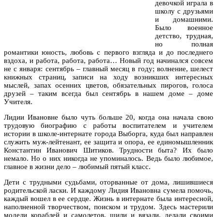
девочкой играла в
школу с друзьями
и домашними.
Было военное
детство, трудная,
но полная
романтики юность, любовь с первого взгляда и до последнего
вздоха, и работа, работа, работа… Новый год начинался совсем
не с января: сентябрь – главный месяц в году; волнение, шелест
книжных страниц, записи на ходу возникших интересных
мыслей, запах осенних цветов, обязательных пирогов, голоса
друзей – таким всегда был сентябрь в нашем доме – доме
Учителя.
Лидии Ивановне было чуть больше 20, когда она начала свою
трудовую биографию с работы воспитателем и учителем
истории в школе-интернате города Выборга, куда был направлен
служить муж-лейтенант, ее защита и опора, ее единомышленник
Константин Иванович Шитиков. Трудности быта? Их было
немало. Но о них никогда не упоминалось. Ведь было любимое,
главное в жизни дело – любимый пятый класс.
Дети с трудными судьбами, оторванные от дома, лишившиеся
родительской ласки. И каждому Лидия Ивановна сумела помочь,
каждый вошел в ее сердце. Жизнь в интернате была интересной,
наполненной творчеством, поиском и трудом. Здесь мастерили
модели кораблей и самолетов, шили и вязали, делали своими