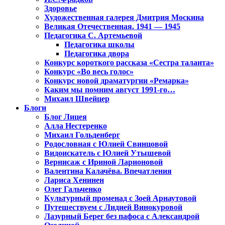
Здоровье
Художественная галерея Дмитрия Москина
Великая Отечественная. 1941 — 1945
Педагогика С. Артемьевой
Педагогика школы
Педагогика двора
Конкурс короткого рассказа «Сестра таланта»
Конкурс «Во весь голос»
Конкурс новой драматургии «Ремарка»
Каким мы помним август 1991-го…
Михаил Швейцер
Блоги
Блог Лицея
Алла Нестеренко
Михаил Гольденберг
Родословная с Юлией Свинцовой
Видоискатель с Юлией Утышевой
Вернисаж с Ириной Ларионовой
Валентина Калачёва. Впечатления
Лариса Хенинен
Олег Гальченко
Культурный променад с Зоей Арнаутовой
Путешествуем с Лидией Винокуровой
Лазурный Берег без пафоса с Александрой