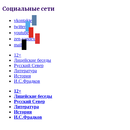
Социальные сети
vkontakte
twitter
youtube
zen-yandex
mail
12+
Лицейские беседы
Русский Север
Литература
История
И.С.Фрадков
12+
Лицейские беседы
Русский Север
Литература
История
И.С.Фрадков