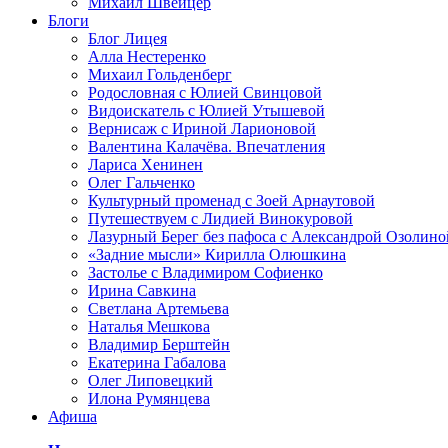
Михаил Швейцер
Блоги
Блог Лицея
Алла Нестеренко
Михаил Гольденберг
Родословная с Юлией Свинцовой
Видоискатель с Юлией Утышевой
Вернисаж с Ириной Ларионовой
Валентина Калачёва. Впечатления
Лариса Хенинен
Олег Гальченко
Культурный променад с Зоей Арнаутовой
Путешествуем с Лидией Винокуровой
Лазурный Берег без пафоса с Александрой Озолино
«Задние мысли» Кирилла Олюшкина
Застолье с Владимиром Софиенко
Ирина Савкина
Светлана Артемьева
Наталья Мешкова
Владимир Берштейн
Екатерина Габалова
Олег Липовецкий
Илона Румянцева
Афиша