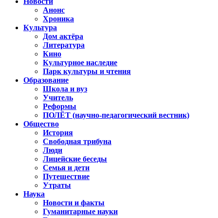
Новости
Анонс
Хроника
Культура
Дом актёра
Литература
Кино
Культурное наследие
Парк культуры и чтения
Образование
Школа и вуз
Учитель
Реформы
ПОЛЁТ (научно-педагогический вестник)
Общество
История
Свободная трибуна
Люди
Лицейские беседы
Семья и дети
Путешествие
Утраты
Наука
Новости и факты
Гуманитарные науки