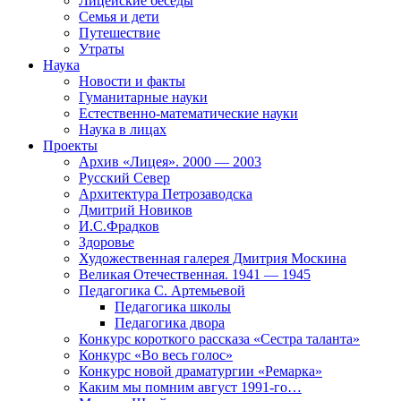
Лицейские беседы
Семья и дети
Путешествие
Утраты
Наука
Новости и факты
Гуманитарные науки
Естественно-математические науки
Наука в лицах
Проекты
Архив «Лицея». 2000 — 2003
Русский Север
Архитектура Петрозаводска
Дмитрий Новиков
И.С.Фрадков
Здоровье
Художественная галерея Дмитрия Москина
Великая Отечественная. 1941 — 1945
Педагогика С. Артемьевой
Педагогика школы
Педагогика двора
Конкурс короткого рассказа «Сестра таланта»
Конкурс «Во весь голос»
Конкурс новой драматургии «Ремарка»
Каким мы помним август 1991-го…