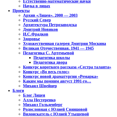
Естественно-математические науки
Наука в лицах
Проекты
Архив «Лицея». 2000 — 2003
Русский Север
Архитектура Петрозаводска
Дмитрий Новиков
И.С.Фрадков
Здоровье
Художественная галерея Дмитрия Москина
Великая Отечественная. 1941 — 1945
Педагогика С. Артемьевой
Педагогика школы
Педагогика двора
Конкурс короткого рассказа «Сестра таланта»
Конкурс «Во весь голос»
Конкурс новой драматургии «Ремарка»
Каким мы помним август 1991-го…
Михаил Швейцер
Блоги
Блог Лицея
Алла Нестеренко
Михаил Гольденберг
Родословная с Юлией Свинцовой
Видоискатель с Юлией Утышевой