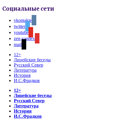
Социальные сети
vkontakte
twitter
youtube
zen-yandex
mail
12+
Лицейские беседы
Русский Север
Литература
История
И.С.Фрадков
12+
Лицейские беседы
Русский Север
Литература
История
И.С.Фрадков