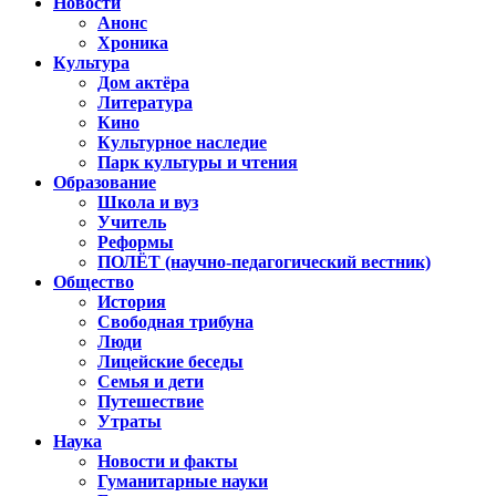
Новости
Анонс
Хроника
Культура
Дом актёра
Литература
Кино
Культурное наследие
Парк культуры и чтения
Образование
Школа и вуз
Учитель
Реформы
ПОЛЁТ (научно-педагогический вестник)
Общество
История
Свободная трибуна
Люди
Лицейские беседы
Семья и дети
Путешествие
Утраты
Наука
Новости и факты
Гуманитарные науки