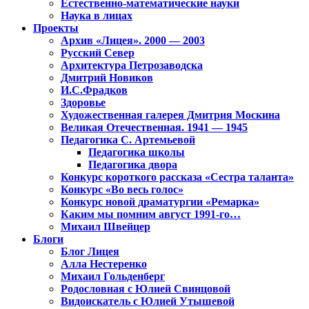
Естественно-математические науки
Наука в лицах
Проекты
Архив «Лицея». 2000 — 2003
Русский Север
Архитектура Петрозаводска
Дмитрий Новиков
И.С.Фрадков
Здоровье
Художественная галерея Дмитрия Москина
Великая Отечественная. 1941 — 1945
Педагогика С. Артемьевой
Педагогика школы
Педагогика двора
Конкурс короткого рассказа «Сестра таланта»
Конкурс «Во весь голос»
Конкурс новой драматургии «Ремарка»
Каким мы помним август 1991-го…
Михаил Швейцер
Блоги
Блог Лицея
Алла Нестеренко
Михаил Гольденберг
Родословная с Юлией Свинцовой
Видоискатель с Юлией Утышевой