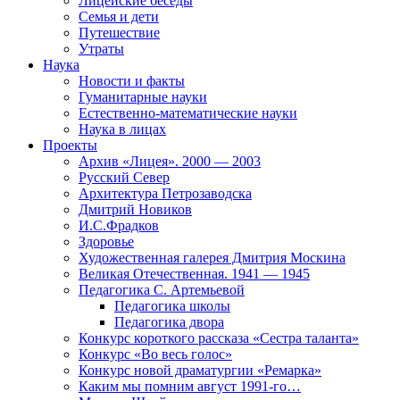
Лицейские беседы
Семья и дети
Путешествие
Утраты
Наука
Новости и факты
Гуманитарные науки
Естественно-математические науки
Наука в лицах
Проекты
Архив «Лицея». 2000 — 2003
Русский Север
Архитектура Петрозаводска
Дмитрий Новиков
И.С.Фрадков
Здоровье
Художественная галерея Дмитрия Москина
Великая Отечественная. 1941 — 1945
Педагогика С. Артемьевой
Педагогика школы
Педагогика двора
Конкурс короткого рассказа «Сестра таланта»
Конкурс «Во весь голос»
Конкурс новой драматургии «Ремарка»
Каким мы помним август 1991-го…