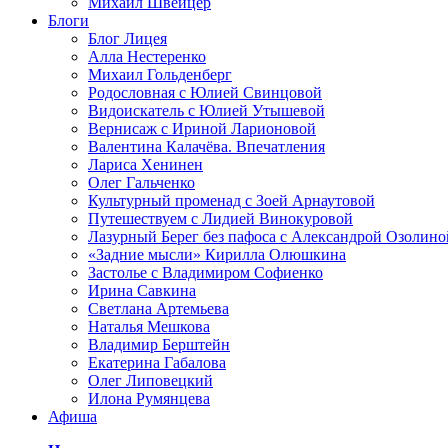
Михаил Швейцер
Блоги
Блог Лицея
Алла Нестеренко
Михаил Гольденберг
Родословная с Юлией Свинцовой
Видоискатель с Юлией Утышевой
Вернисаж с Ириной Ларионовой
Валентина Калачёва. Впечатления
Лариса Хенинен
Олег Гальченко
Культурный променад с Зоей Арнаутовой
Путешествуем с Лидией Винокуровой
Лазурный Берег без пафоса с Александрой Озолино
«Задние мысли» Кирилла Олюшкина
Застолье с Владимиром Софиенко
Ирина Савкина
Светлана Артемьева
Наталья Мешкова
Владимир Берштейн
Екатерина Габалова
Олег Липовецкий
Илона Румянцева
Афиша