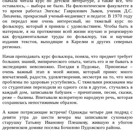
сначала читала курс по детской литературе, а также все, что
оставалось, – выбора не было. На филологическом факультете в
то время работал Энгельс Гаврилович Зыков, ученик Д.С.
Лихачева, прекрасный ученый-медиевист и педагог. В 1970 году
он передал мне очень интересный, но тяжелый курс по
фольклору, который я приняла с удовольствием. Чтобы быть в
материале, я на протяжении всей жизни изучаю и рецензирую
как фундаментальные труды по фольклору, так и научные
издания текстов, выходящие в Карелии и других северных
регионах.
Начав преподавать курс фольклора, поняла, что предмет требует
больших знаний, эмпирического опыта, читать его и не бывать в
экспедициях невозможно. Поездки в Пудожье, Прионежье –
очень важный этап в моей жизни, который принес много
впечатлений, радости, удовлетворения, несмотря на то, что мои
проблемы по здоровью усугубились. С тяжелыми рюкзаками мы
со студентами переходили из одного села в другое, стучались в
каждый дом, записывали бабушек – причитания, песни, сказки,
реже – былины. Впитывали колоритную народную речь, которая
сохранилась непостижимым образом.
А какие потрясающие встречи! Однажды четыре дня подряд с
девяти утра до шести вечера мы записывали сухонькую
старушку Татьяну Ивановну Плешкову, жившую в убогом
деревенском домике поселка Бочилово Пудожского района.