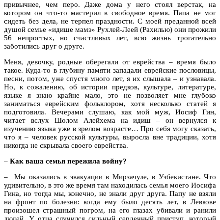
привычнее, чем перо. Даже дома у него стоял верстак, на
котором он что-то мастерил в свободное время. Папа не мог
сидеть без дела, не терпел праздности. С моей преданной всей
душой семье «идише мамэ» Рухлей-Леей (Рахилью) они прожили
56 непростых, но счастливых лет, всю жизнь трогательно
заботились друг о друге.
Меня, девочку, родные оберегали от еврейства – время было
такое. Куда-то в глубину памяти западали еврейские пословицы,
песни, потом, уже спустя много лет, я их слышала – и узнавала.
Но, к сожалению, об истории предков, культуре, литературе,
языке я знаю крайне мало, это не позволяет мне глубоко
заниматься еврейским фольклором, хотя несколько статей я
подготовила. Вечерами слушаю, как мой муж, Иосиф Гин,
читает вслух Шолом Алейхема на идиш – он вернулся к
изучению языка уже в зрелом возрасте… Про себя могу сказать,
что я – человек русской культуры, выросла вне традиции, хотя
никогда не скрывала своего еврейства.
–
Как ваша семья пережила войну?
– Мы оказались в эвакуации в Мирзачуле, в Узбекистане. Что
удивительно, в это же время там находилась семья моего Иосифа
Гина, но тогда мы, конечно, не знали друг друга. Папу не взяли
на фронт по болезни: когда ему было десять лет, в Левкове
произошел страшный погром, на его глазах убивали и ранили
людей. У отца случился сильный сердечный приступ, который