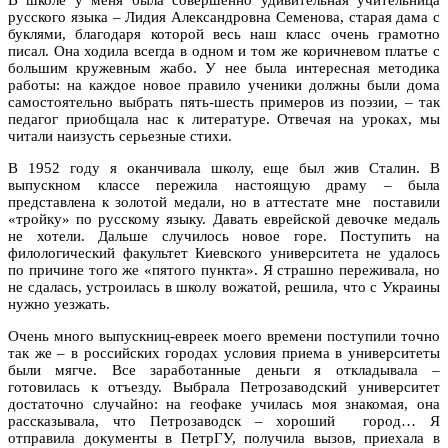
русского языка – Лидия Александровна Семенова, старая дама с
буклями, благодаря которой весь наш класс очень грамотно
писал. Она ходила всегда в одном и том же коричневом платье с
большим кружевным жабо. У нее была интересная методика
работы: на каждое новое правило ученики должны были дома
самостоятельно выбрать пять-шесть примеров из поэзии, – так
педагог приобщала нас к литературе. Отвечая на уроках, мы
читали наизусть серьезные стихи.
В 1952 году я оканчивала школу, еще был жив Сталин. В
выпускном классе пережила настоящую драму – была
представлена к золотой медали, но в аттестате мне поставили
«тройку» по русскому языку. Давать еврейской девочке медаль
не хотели. Дальше случилось новое горе. Поступить на
филологический факультет Киевского университета не удалось
по причине того же «пятого пункта». Я страшно переживала, но
не сдалась, устроилась в школу вожатой, решила, что с Украины
нужно уезжать.
Очень много выпускниц-евреек моего времени поступили точно
так же – в российских городах условия приема в университеты
были мягче. Все заработанные деньги я откладывала –
готовилась к отъезду. Выбрала Петрозаводский университет
достаточно случайно: на геофаке училась моя знакомая, она
рассказывала, что Петрозаводск – хороший город… Я
отправила документы в ПетрГУ, получила вызов, приехала в