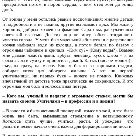
превратился потом в порок сердца, с ним отец жил до конца
дней.
От войны у меня остались рваные воспоминания: многие детали
и подробности я не помню, другие всплывают ярко. Мы жили у
хороших, добрых хозяев по фамилии Саратовы, раскулаченных
советской властью. До сих пор не могу забыть тогдашнего
чувства голода. У меня был маленький «бизнес»: я с разрешения
хозяев набирала воду из колодца, а потом бегала по базару с
огромным чайником и кричала: «Ким су?» (Кому воды?). Взамен
мне давали ломоть дыни, арбуза, лепешку, кусок хлеба – я их
складывала в сумку и приносила домой. Катык (кислое молоко) я
съедала сразу, на месте. Еще я бегала за коровьим стадом,
собирая кизяк для обогрева жилища. А вот ни первой
учительницы, ни первых букв – ничего не помню. Книжных
впечатлений от детства тоже практически не сохранилось. И это
огромная моя боль и колоссальная потеря.
–
Кого вы, ученый и педагог с огромным стажем, могли бы
назвать своими Учителями – в профессии и в жизни?
– В юности я была активной пионеркой, комсомолкой, и это была
жизнь вне быта, вызывавшая стремление к возвышенному.
Хотелось стать лучше, учиться, расти. Я убеждена, что
романтическое начало очень важно для формирования личности.
В школе у меня была совершенно удивительная учительница