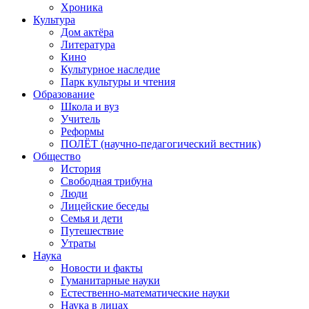
Хроника
Культура
Дом актёра
Литература
Кино
Культурное наследие
Парк культуры и чтения
Образование
Школа и вуз
Учитель
Реформы
ПОЛЁТ (научно-педагогический вестник)
Общество
История
Свободная трибуна
Люди
Лицейские беседы
Семья и дети
Путешествие
Утраты
Наука
Новости и факты
Гуманитарные науки
Естественно-математические науки
Наука в лицах