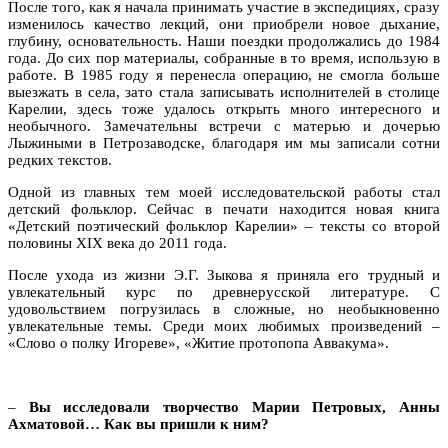
После того, как я начала принимать участие в экспедициях, сразу
изменилось качество лекций, они приобрели новое дыхание,
глубину, основательность. Наши поездки продолжались до 1984
года. До сих пор материалы, собранные в то время, использую в
работе. В 1985 году я перенесла операцию, не смогла больше
выезжать в села, зато стала записывать исполнителей в столице
Карелии, здесь тоже удалось открыть много интересного и
необычного. Замечательны встречи с матерью и дочерью
Лыжиными в Петрозаводске, благодаря им мы записали сотни
редких текстов.
Одной из главных тем моей исследовательской работы стал
детский фольклор. Сейчас в печати находится новая книга
«Детский поэтический фольклор Карелии» – тексты со второй
половины XIX века до 2011 года.
После ухода из жизни Э.Г. Зыкова я приняла его трудный и
увлекательный курс по древнерусской литературе. С
удовольствием погрузилась в сложные, но необыкновенно
увлекательные темы. Среди моих любимых произведений –
«Слово о полку Игореве», «Житие протопопа Аввакума».
–
Вы исследовали творчество Марии Петровых, Анны
Ахматовой… Как вы пришли к ним?