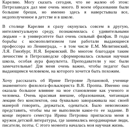
Карелию. Могу сказать сегодня, что не жалею об этом:
Петрозаводск дал мне очень много. В моем образовании были
большие бреши, но именно здесь я наверстывала все,
недополученное в детстве и в школе.
В столице Карелии я сразу окунулась совсем в другую,
интеллектуальную среду, познакомилась с удивительными
людьми – в университете был очень сильный филфак. В годы
борьбы с космополитизмом там работали выдающиеся
профессора из Ленинграда, – в том числе Е.М. Мелитинский,
Л.Я. Гинзбург, Н.Я. Берковский. Во многом благодаря таким
личностям в Петрозаводске сформировалась сильная научная
школа, особая аура факультета. Преподаватели у нас были
замечательные! Для меня очень важно, чтобы педагог был
выдающимся человеком, на которого хочется быть похожим.
Хочу рассказать об Ирине Петровне Лупановой, ученице
знаменитого филолога-фольклориста В.Я. Проппа. Именно она
оказала большое влияние на мое становление как ученого и
человека. Очень красивая внешне, образованная, читающая
лекции без конспектов, она буквально завораживала нас своей
манерой говорить, держаться, одеваться. Было невозможно
представить, чтобы мы не выполнили какое-то ее задание. В
конце первого семестра Ирина Петровна пригласила меня в
кружок детской литературы, где занимались неординарные люди,
писатели, поэты. С этого момента началась моя научная жизнь.