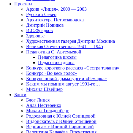
Проекты
Архив «Лицея». 2000 — 2003
Русский Север
Архитектура Петрозаводска
Дмитрий Новиков
И.С.Фрадков
Здоровье
Художественная галерея Дмитрия Москина
Великая Отечественная. 1941 — 1945
Педагогика С. Артемьевой
Педагогика школы
Педагогика двора
Конкурс короткого рассказа «Сестра таланта»
Конкурс «Во весь голос»
Конкурс новой драматургии «Ремарка»
Каким мы помним август 1991-го…
Михаил Швейцер
Блоги
Блог Лицея
Алла Нестеренко
Михаил Гольденберг
Родословная с Юлией Свинцовой
Видоискатель с Юлией Утышевой
Вернисаж с Ириной Ларионовой
Валентина Калачёва. Впечатления