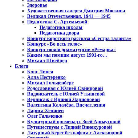
Здоровье
Художественная галерея Дмитрия Москина
Великая Отечественная. 1941 — 1945
Педагогика С. Артемьевой
Педагогика школы
Педагогика двора
Конкурс короткого рассказа «Сестра таланта»
Конкурс «Во весь голос»
Конкурс новой драматургии «Ремарка»
Каким мы помним август 1991-го…
Михаил Швейцер
Блоги
Блог Лицея
Алла Нестеренко
Михаил Гольденберг
Родословная с Юлией Свинцовой
Видоискатель с Юлией Утышевой
Вернисаж с Ириной Ларионовой
Валентина Калачёва. Впечатления
Лариса Хенинен
Олег Гальченко
Культурный променад с Зоей Арнаутовой
Путешествуем с Лидией Винокуровой
Лазурный Берег без пафоса с Александрой