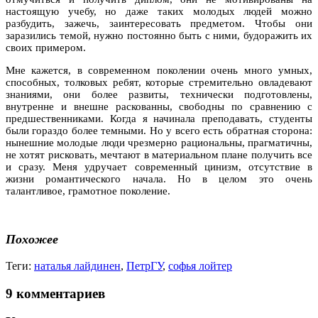
настоящую учебу, но даже таких молодых людей можно
разбудить, зажечь, заинтересовать предметом. Чтобы они
заразились темой, нужно постоянно быть с ними, будоражить их
своих примером.
Мне кажется, в современном поколении очень много умных,
способных, толковых ребят, которые стремительно овладевают
знаниями, они более развиты, технически подготовлены,
внутренне и внешне раскованны, свободны по сравнению с
предшественниками. Когда я начинала преподавать, студенты
были гораздо более темными. Но у всего есть обратная сторона:
нынешние молодые люди чрезмерно рациональны, прагматичны,
не хотят рисковать, мечтают в материальном плане получить все
и сразу. Меня удручает современный цинизм, отсутствие в
жизни романтического начала. Но в целом это очень
талантливое, грамотное поколение.
Похожее
Теги:
наталья лайдинен
,
ПетрГУ
,
софья лойтер
9 комментариев