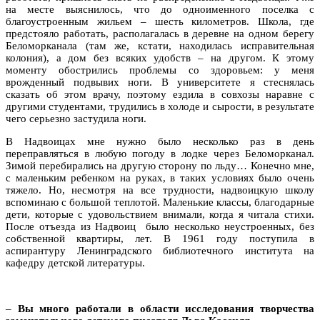
на месте выяснилось, что до одноименного поселка с
благоустроенным жильем – шесть километров. Школа, где
предстояло работать, располагалась в деревне на одном берегу
Беломорканала (там же, кстати, находилась исправительная
колония), а дом без всяких удобств – на другом. К этому
моменту обострились проблемы со здоровьем: у меня
врожденный подвывих ноги. В университете я стеснялась
сказать об этом врачу, поэтому ездила в совхозы наравне с
другими студентами, трудились в холоде и сырости, в результате
чего серьезно застудила ноги.
В Надвоицах мне нужно было несколько раз в день
переправляться в любую погоду в лодке через Беломорканал.
Зимой перебирались на другую сторону по льду… Конечно мне,
с маленьким ребенком на руках, в таких условиях было очень
тяжело. Но, несмотря на все трудности, надвоицкую школу
вспоминаю с большой теплотой. Маленькие классы, благодарные
дети, которые с удовольствием внимали, когда я читала стихи.
После отъезда из Надвоиц было несколько неустроенных, без
собственной квартиры, лет. В 1961 году поступила в
аспирантуру Ленинградского библиотечного института на
кафедру детской литературы.
–
Вы много работали в области исследования творчества