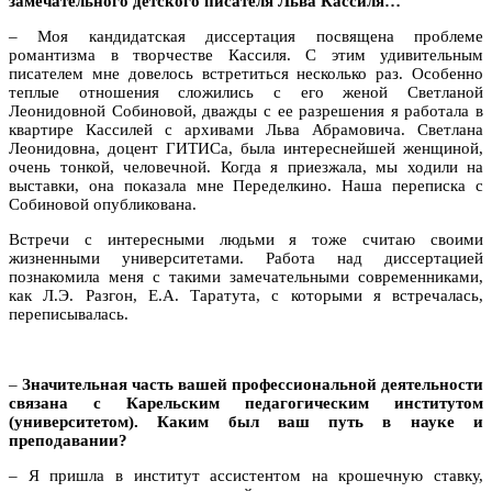
замечательного детского писателя Льва Кассиля…
– Моя кандидатская диссертация посвящена проблеме
романтизма в творчестве Кассиля. С этим удивительным
писателем мне довелось встретиться несколько раз. Особенно
теплые отношения сложились с его женой Светланой
Леонидовной Собиновой, дважды с ее разрешения я работала в
квартире Кассилей с архивами Льва Абрамовича. Светлана
Леонидовна, доцент ГИТИСа, была интереснейшей женщиной,
очень тонкой, человечной. Когда я приезжала, мы ходили на
выставки, она показала мне Переделкино. Наша переписка с
Собиновой опубликована.
Встречи с интересными людьми я тоже считаю своими
жизненными университетами. Работа над диссертацией
познакомила меня с такими замечательными современниками,
как Л.Э. Разгон, Е.А. Таратута, с которыми я встречалась,
переписывалась.
–
Значительная часть вашей профессиональной деятельности
связана с Карельским педагогическим институтом
(университетом). Каким был ваш путь в науке и
преподавании?
– Я пришла в институт ассистентом на крошечную ставку,