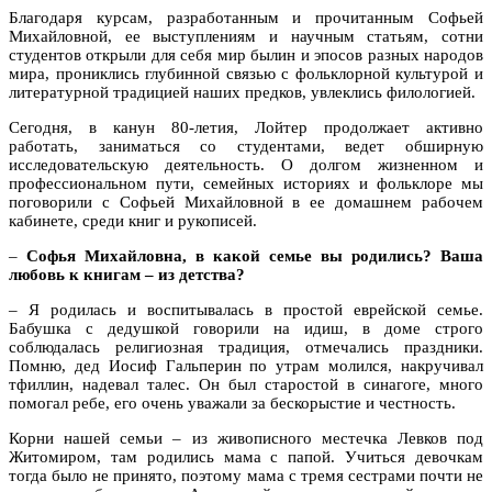
Благодаря курсам, разработанным и прочитанным Софьей
Михайловной, ее выступлениям и научным статьям, сотни
студентов открыли для себя мир былин и эпосов разных народов
мира, прониклись глубинной связью с фольклорной культурой и
литературной традицией наших предков, увлеклись филологией.
Сегодня, в канун 80-летия, Лойтер продолжает активно
работать, заниматься со студентами, ведет обширную
исследовательскую деятельность. О долгом жизненном и
профессиональном пути, семейных историях и фольклоре мы
поговорили с Софьей Михайловной в ее домашнем рабочем
кабинете, среди книг и рукописей.
–
Софья Михайловна, в какой семье вы родились? Ваша
любовь к книгам – из детства?
– Я родилась и воспитывалась в простой еврейской семье.
Бабушка с дедушкой говорили на идиш, в доме строго
соблюдалась религиозная традиция, отмечались праздники.
Помню, дед Иосиф Гальперин по утрам молился, накручивал
тфиллин, надевал талес. Он был старостой в синагоге, много
помогал ребе, его очень уважали за бескорыстие и честность.
Корни нашей семьи – из живописного местечка Левков под
Житомиром, там родились мама с папой. Учиться девочкам
тогда было не принято, поэтому мама с тремя сестрами почти не