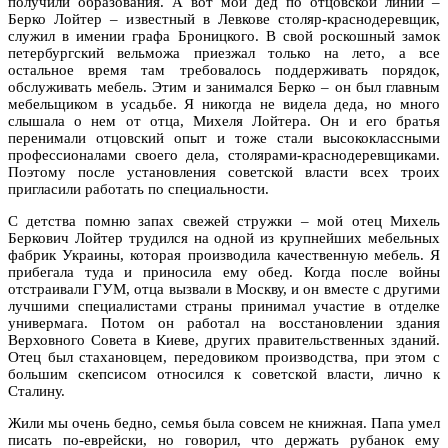
получили образования. А вот мой дед по отцовской линии –
Берко Лойтер – известный в Левкове столяр-краснодеревщик,
служил в имении графа Броницкого. В свой роскошный замок
петербургский вельможа приезжал только на лето, а все
остальное время там требовалось поддерживать порядок,
обслуживать мебель. Этим и занимался Берко – он был главным
мебельщиком в усадьбе. Я никогда не видела деда, но много
слышала о нем от отца, Михеля Лойтера. Он и его братья
перенимали отцовский опыт и тоже стали высококлассными
профессионалами своего дела, столярами-краснодеревщиками.
Поэтому после установления советской власти всех троих
пригласили работать по специальности.
С детства помню запах свежей стружки – мой отец Михель
Беркович Лойтер трудился на одной из крупнейших мебельных
фабрик Украины, которая производила качественную мебель. Я
прибегала туда и приносила ему обед. Когда после войны
отстраивали ГУМ, отца вызвали в Москву, и он вместе с другими
лучшими специалистами страны принимал участие в отделке
универмага. Потом он работал на восстановлении здания
Верховного Совета в Киеве, других правительственных зданий.
Отец был стахановцем, передовиком производства, при этом с
большим скепсисом относился к советской власти, лично к
Сталину.
Жили мы очень бедно, семья была совсем не книжная. Папа умел
писать по-еврейски, но говорил, что держать рубанок ему