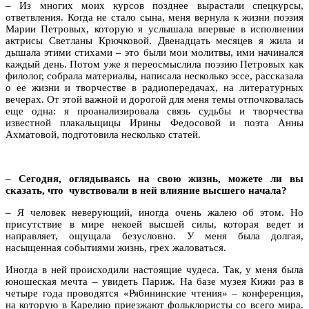
– Из многих моих курсов позднее вырастали спецкурсы,
ответвления. Когда не стало сына, меня вернула к жизни поэзия
Марии Петровых, которую я услышала впервые в исполнении
актрисы Светланы Крючковой. Двенадцать месяцев я жила и
дышала этими стихами – это были мои молитвы, ими начинался
каждый день. Потом уже я переосмыслила поэзию Петровых как
филолог, собрала материалы, написала несколько эссе, рассказала
о ее жизни и творчестве в радиопередачах, на литературных
вечерах. От этой важной и дорогой для меня темы отпочковалась
еще одна: я проанализировала связь судьбы и творчества
известной плакальщицы Ирины Федосовой и поэта Анны
Ахматовой, подготовила несколько статей.
–
Сегодня, оглядываясь на свою жизнь, можете ли вы
сказать, что чувствовали в ней влияние высшего начала?
– Я человек неверующий, иногда очень жалею об этом. Но
присутствие в мире некоей высшей силы, которая ведет и
направляет, ощущала безусловно. У меня была долгая,
насыщенная событиями жизнь, грех жаловаться.
Иногда в ней происходили настоящие чудеса. Так, у меня была
юношеская мечта – увидеть Париж. На базе музея Кижи раз в
четыре года проводятся «Рябининские чтения» – конференция,
на которую в Карелию приезжают фольклористы со всего мира.