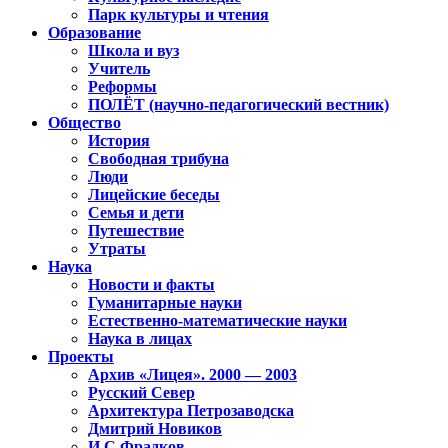
Парк культуры и чтения
Образование
Школа и вуз
Учитель
Реформы
ПОЛЁТ (научно-педагогический вестник)
Общество
История
Свободная трибуна
Люди
Лицейские беседы
Семья и дети
Путешествие
Утраты
Наука
Новости и факты
Гуманитарные науки
Естественно-математические науки
Наука в лицах
Проекты
Архив «Лицея». 2000 — 2003
Русский Север
Архитектура Петрозаводска
Дмитрий Новиков
И.С.Фрадков