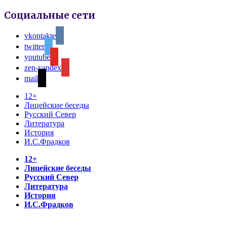
Социальные сети
vkontakte
twitter
youtube
zen-yandex
mail
12+
Лицейские беседы
Русский Север
Литература
История
И.С.Фрадков
12+
Лицейские беседы
Русский Север
Литература
История
И.С.Фрадков