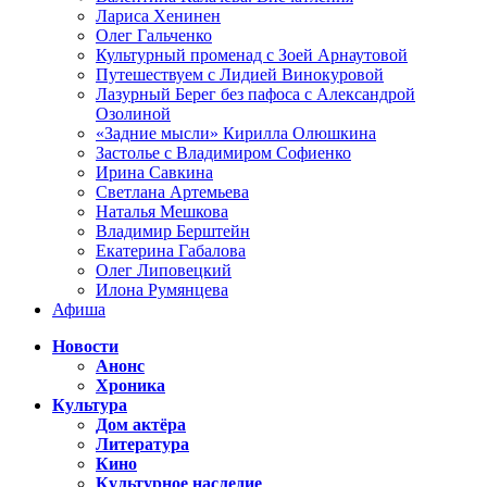
Лариса Хенинен
Олег Гальченко
Культурный променад с Зоей Арнаутовой
Путешествуем с Лидией Винокуровой
Лазурный Берег без пафоса с Александрой
Озолиной
«Задние мысли» Кирилла Олюшкина
Застолье с Владимиром Софиенко
Ирина Савкина
Светлана Артемьева
Наталья Мешкова
Владимир Берштейн
Екатерина Габалова
Олег Липовецкий
Илона Румянцева
Афиша
Новости
Анонс
Хроника
Культура
Дом актёра
Литература
Кино
Культурное наследие