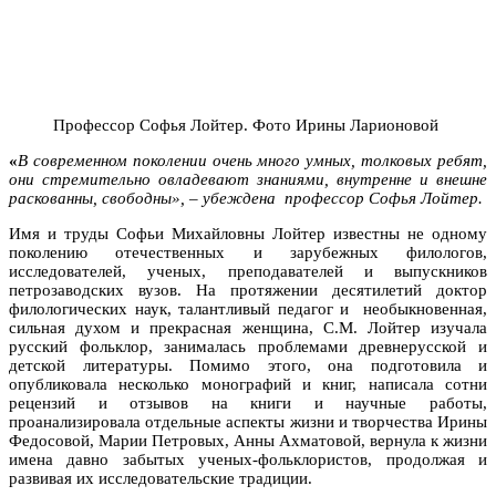
Профессор Софья Лойтер. Фото Ирины Ларионовой
«
В современном поколении очень много умных, толковых ребят,
они стремительно овладевают знаниями, внутренне и внешне
раскованны, свободны», – убеждена профессор Софья Лойтер.
Имя и труды Софьи Михайловны Лойтер известны не одному
поколению отечественных и зарубежных филологов,
исследователей, ученых, преподавателей и выпускников
петрозаводских вузов. На протяжении десятилетий доктор
филологических наук, талантливый педагог и необыкновенная,
сильная духом и прекрасная женщина, С.М. Лойтер изучала
русский фольклор, занималась проблемами древнерусской и
детской литературы. Помимо этого, она подготовила и
опубликовала несколько монографий и книг, написала сотни
рецензий и отзывов на книги и научные работы,
проанализировала отдельные аспекты жизни и творчества Ирины
Федосовой, Марии Петровых, Анны Ахматовой, вернула к жизни
имена давно забытых ученых-фольклористов, продолжая и
развивая их исследовательские традиции.