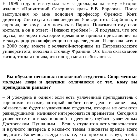
В 1999 году я выступала там с докладом на тему «Второе
издание «Причитаний Северного края» Е.В. Барсова». После
выступления ко мне подошел профессор Френсис Конт,
директор Института славяноведения Университета Сорбонна, и
спросил, не хочу ли я поехать в Париж. Показываю ему свои
костыли, а он в ответ: «Никаких проблем!». Я подумала, что это
шутка, но через некоторое время мне пришло приглашение на
международную конференцию по краеведению. Я сделала визу и
в 2000 году, вместе с коллегой-историком из Петрозаводского
университета, поехала в столицу Франции. Это была сказка моей
жизни, тогда я поняла, что иногда мечты сбываются.
–
Вы обучали несколько поколений студентов. Современные
молодые люди и девушки отличаются от тех, кому вы
преподавали раньше?
– Я убеждена в одном: если есть увлеченный преподаватель с
горящими глазами, который любит свое дело и живет им,
обязательно будут и увлеченные студенты, которые не остаются
равнодушными, начинают интересоваться предметом. Сегодня в
университете я вижу юношей и девушек, глубоко увлеченных
Достоевским, Пушкиным… Если у студентов нет человеческого
и научного интереса к каким-то темам, виноваты прежде всего
педагоги. Конечно, всегда есть те, кто приходит в вуз, чтобы
отмучиться и получить диплом, они не мотивированы на