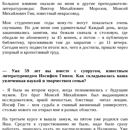
Большое влияние оказали на меня и другие преподаватели-
литературоведы: Виктор Михайлович Морозов, Моисей
Михайлович Гин, известный некрасовед.
Мои студенческие годы кому-то могут показаться очень
скучными. Но для меня они удивительны! Каждый день, когда
заканчивались занятия, мы бежали сначала в столовую, где
обедали по абонементу за 45 копеек, а потом – в публичную
библиотеку, просиживали там до закрытия – до 11 вечера.
Сегодня могу подвести итоги: все, чего я достигла, пришло через
упорный и кропотливый труд.
— Уже 59 лет вы вместе с супругом, известным
литературоведом Иосифом Гином. Как складывалась ваша
увлеченная наукой и творчеством семья?
– Я была на втором курсе, когда познакомилась с будущим
мужем. Его брат Моисей Михайлович был выдающимся
исследователем, яркой личностью, блестяще читал лекции.
Иосиф Гин – моя судьба и главный жизненный университет,
столько нового он открыл мне в разных областях.
На третьем курсе я вышла замуж, на пятом уже родился сын
Яша. Средств к существованию не было, надо было сразу
работать, пришлось ехать по распределению в Надвоицы. Уже