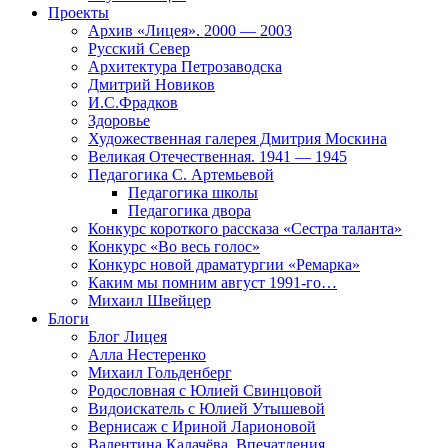
Проекты
Архив «Лицея». 2000 — 2003
Русский Север
Архитектура Петрозаводска
Дмитрий Новиков
И.С.Фрадков
Здоровье
Художественная галерея Дмитрия Москина
Великая Отечественная. 1941 — 1945
Педагогика С. Артемьевой
Педагогика школы
Педагогика двора
Конкурс короткого рассказа «Сестра таланта»
Конкурс «Во весь голос»
Конкурс новой драматургии «Ремарка»
Каким мы помним август 1991-го…
Михаил Швейцер
Блоги
Блог Лицея
Алла Нестеренко
Михаил Гольденберг
Родословная с Юлией Свинцовой
Видоискатель с Юлией Утышевой
Вернисаж с Ириной Ларионовой
Валентина Калачёва. Впечатления