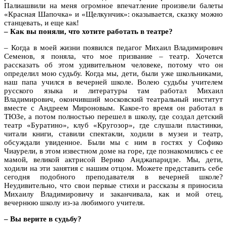
Палиашвили на меня огромное впечатление произвели балеты
«Красная Шапочка» и «Щелкунчик»: оказывается, сказку можно
станцевать, и еще как!
– Как вы поняли, что хотите работать в театре?
– Когда в моей жизни появился педагог Михаил Владимирович
Семенов, я поняла, что мое призвание – театр. Хочется
рассказать об этом удивительном человеке, потому что он
определил мою судьбу. Когда мы, дети, были уже школьниками,
наш папа учился в вечерней школе. Волею судьбы учителем
русского языка и литературы там работал Михаил
Владимирович, окончивший московский театральный институт
вместе с Андреем Мироновым. Какое-то время он работал в
ТЮЗе, а потом полностью перешел в школу, где создал детский
театр «Буратино», клуб «Кругозор», где слушали пластинки,
читали книги, ставили спектакли, ходили в музеи и театр,
обсуждали увиденное. Были мы с ним в гостях у Софико
Чиаурели, в этом известном доме на горе, где познакомились с ее
мамой, великой актрисой Верико Анджапаридзе. Мы, дети,
ходили на эти занятия с нашим отцом. Можете представить себе
сегодня подобного преподавателя в вечерней школе?
Неудивительно, что свои первые стихи и рассказы я приносила
Михаилу Владимировичу и заканчивала, как и мой отец,
вечернюю школу из-за любимого учителя.
– Вы верите в судьбу?