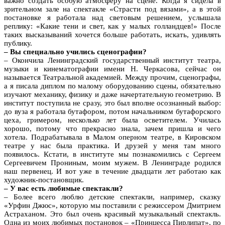
важно создать особую атмосферу на сцене. Когда я сидела в
зрительном зале на спектакле «Страсти под вязами», а в этой
постановке я работала над световым решением, услышала
реплику: «Какие тени и свет, как у малых голландцев!» После
таких высказываний хочется больше работать, искать, удивлять
публику.
– Вы специально учились сценографии?
– Окончила Ленинградский государственный институт театра,
музыки и кинематографии имени Н. Черкасова, сейчас он
называется Театральной академией. Между прочим, сценографы,
а я писала диплом по малому оборудованию сцены, обязательно
изучают механику, физику и даже начертательную геометрию. В
институт поступила не сразу, это был вполне осознанный выбор:
до вуза я работала бутафором, потом начальником бутафорского
цеха, гримером, несколько лет была осветителем. Училась
хорошо, потому что прекрасно знала, зачем пришла и чего
хотела. Подрабатывала в Малом оперном театре, в Кировском
театре у нас была практика. И друзей у меня там много
появилось. Кстати, в институте мы познакомились с Сергеем
Сергеевичем Прониным, моим мужем. В Ленинграде родился
наш первенец. И вот уже в течение двадцати лет работаю как
художник-постановщик.
– У вас есть любимые спектакли?
– Более всего люблю детские спектакли, например, сказку
«Урфин Джюс», которую мы поставили с режиссером Дмитрием
Астраханом. Это был очень красивый музыкальный спектакль.
Одна из моих любимых постановок – «Принцесса Пирлипат», по