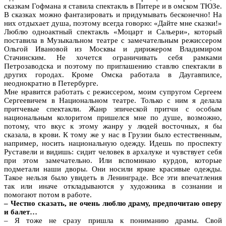
сказкам Гофмана я ставила спектакль в Питере и в омском ТЮЗе.
В сказках можно фантазировать и придумывать бесконечно! На
них отдыхает душа, поэтому всегда говорю: «Дайте мне сказки!»
Люблю одноактный спектакль «Моцарт и Сальери», который
поставила в Музыкальном театре с замечательным режиссером
Ольгой Ивановой из Москвы и дирижером Владимиром
Стачинским. Не хочется ограничивать себя рамками
Петрозаводска и поэтому по приглашению ставлю спектакли в
других городах. Кроме Омска работала в Даугавпилсе,
неоднократно в Петербурге.
Мне нравится работать с режиссером, моим супругом Сергеем
Сергеевичем в Национальном театре. Только с ним я делала
притчевые спектакли. Жанр эпической притчи с особым
национальным колоритом пришелся мне по душе, возможно,
потому, что вкус к этому жанру у людей восточных, я бы
сказала, в крови. К тому же у нас в Грузии было естественным,
например, носить национальную одежду. Идешь по проспекту
Руставели и видишь: сидит человек в архалуке и чувствует себя
при этом замечательно. Или вспоминаю курдов, которые
подметали наши дворы. Они носили яркие красивые одежды.
Такое нельзя было увидеть в Ленинграде. Все эти впечатления
так или иначе откладываются у художника в сознании и
помогают потом в работе.
– Честно сказать, не очень люблю драму, предпочитаю оперу
и балет…
– Я тоже не сразу пришла к пониманию драмы. Свой