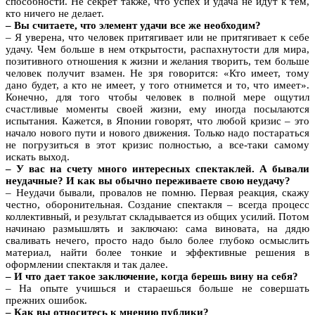
способности. Не секрет также, что успех и удача не идут к тем,
кто ничего не делает.
– Вы считаете, что элемент удачи все же необходим?
– Я уверена, что человек притягивает или не притягивает к себе
удачу. Чем больше в нем открытости, распахнутости для мира,
позитивного отношения к жизни и желания творить, тем больше
человек получит взамен. Не зря говорится: «Кто имеет, тому
дано будет, а кто не имеет, у того отнимется и то, что имеет».
Конечно, для того чтобы человек в полной мере ощутил
счастливые моменты своей жизни, ему иногда посылаются
испытания. Кажется, в Японии говорят, что любой кризис – это
начало нового пути и нового движения. Только надо постараться
не погрузиться в этот кризис полностью, а все-таки самому
искать выход.
– У вас на счету много интересных спектаклей. А бывали
неудачные? И как вы обычно переживаете свою неудачу?
– Неудачи бывали, провалов не помню. Первая реакция, скажу
честно, оборонительная. Создание спектакля – всегда процесс
коллективный, и результат складывается из общих усилий. Потом
начинаю размышлять и заключаю: сама виновата, на дядю
сваливать нечего, просто надо было более глубоко осмыслить
материал, найти более тонкие и эффективные решения в
оформлении спектакля и так далее.
– И что дает такое заключение, когда берешь вину на себя?
– На опыте учишься и стараешься больше не совершать
прежних ошибок.
– Как вы относитесь к мнению публики?