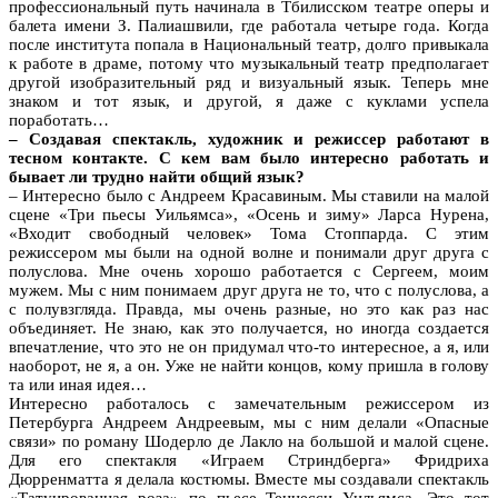
профессиональный путь начинала в Тбилисском театре оперы и
балета имени З. Палиашвили, где работала четыре года. Когда
после института попала в Национальный театр, долго привыкала
к работе в драме, потому что музыкальный театр предполагает
другой изобразительный ряд и визуальный язык. Теперь мне
знаком и тот язык, и другой, я даже с куклами успела
поработать…
– Создавая спектакль, художник и режиссер работают в
тесном контакте. С кем вам было интересно работать и
бывает ли трудно найти общий язык?
– Интересно было с Андреем Красавиным. Мы ставили на малой
сцене «Три пьесы Уильямса», «Осень и зиму» Ларса Нурена,
«Входит свободный человек» Тома Стоппарда. С этим
режиссером мы были на одной волне и понимали друг друга с
полуслова. Мне очень хорошо работается с Сергеем, моим
мужем. Мы с ним понимаем друг друга не то, что с полуслова, а
с полувзгляда. Правда, мы очень разные, но это как раз нас
объединяет. Не знаю, как это получается, но иногда создается
впечатление, что это не он придумал что-то интересное, а я, или
наоборот, не я, а он. Уже не найти концов, кому пришла в голову
та или иная идея…
Интересно работалось с замечательным режиссером из
Петербурга Андреем Андреевым, мы с ним делали «Опасные
связи» по роману Шодерло де Лакло на большой и малой сцене.
Для его спектакля «Играем Стриндберга» Фридриха
Дюрренматта я делала костюмы. Вместе мы создавали спектакль
«Татуированная роза» по пьесе Теннесси Уильямса. Это тот