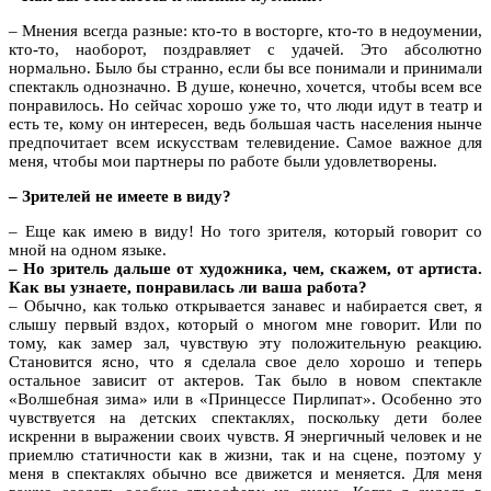
– Мнения всегда разные: кто-то в восторге, кто-то в недоумении,
кто-то, наоборот, поздравляет с удачей. Это абсолютно
нормально. Было бы странно, если бы все понимали и принимали
спектакль однозначно. В душе, конечно, хочется, чтобы всем все
понравилось. Но сейчас хорошо уже то, что люди идут в театр и
есть те, кому он интересен, ведь большая часть населения нынче
предпочитает всем искусствам телевидение. Самое важное для
меня, чтобы мои партнеры по работе были удовлетворены.
– Зрителей не имеете в виду?
– Еще как имею в виду! Но того зрителя, который говорит со
мной на одном языке.
– Но зритель дальше от художника, чем, скажем, от артиста.
Как вы узнаете, понравилась ли ваша работа?
– Обычно, как только открывается занавес и набирается свет, я
слышу первый вздох, который о многом мне говорит. Или по
тому, как замер зал, чувствую эту положительную реакцию.
Становится ясно, что я сделала свое дело хорошо и теперь
остальное зависит от актеров. Так было в новом спектакле
«Волшебная зима» или в «Принцессе Пирлипат». Особенно это
чувствуется на детских спектаклях, поскольку дети более
искренни в выражении своих чувств. Я энергичный человек и не
приемлю статичности как в жизни, так и на сцене, поэтому у
меня в спектаклях обычно все движется и меняется. Для меня