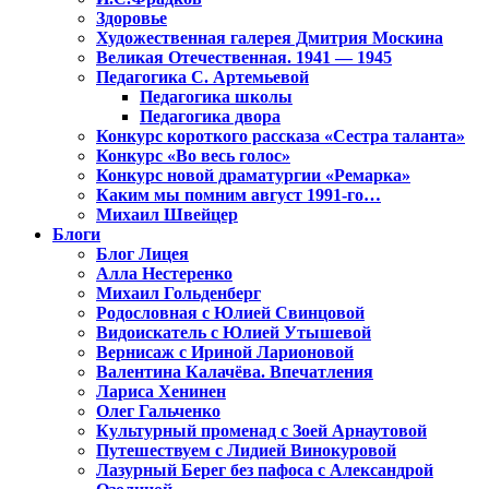
Здоровье
Художественная галерея Дмитрия Москина
Великая Отечественная. 1941 — 1945
Педагогика С. Артемьевой
Педагогика школы
Педагогика двора
Конкурс короткого рассказа «Сестра таланта»
Конкурс «Во весь голос»
Конкурс новой драматургии «Ремарка»
Каким мы помним август 1991-го…
Михаил Швейцер
Блоги
Блог Лицея
Алла Нестеренко
Михаил Гольденберг
Родословная с Юлией Свинцовой
Видоискатель с Юлией Утышевой
Вернисаж с Ириной Ларионовой
Валентина Калачёва. Впечатления
Лариса Хенинен
Олег Гальченко
Культурный променад с Зоей Арнаутовой
Путешествуем с Лидией Винокуровой
Лазурный Берег без пафоса с Александрой