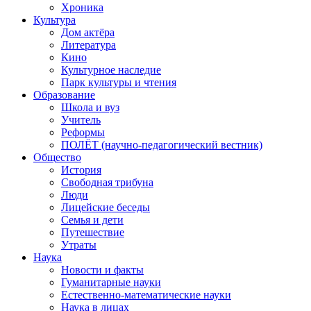
Хроника
Культура
Дом актёра
Литература
Кино
Культурное наследие
Парк культуры и чтения
Образование
Школа и вуз
Учитель
Реформы
ПОЛЁТ (научно-педагогический вестник)
Общество
История
Свободная трибуна
Люди
Лицейские беседы
Семья и дети
Путешествие
Утраты
Наука
Новости и факты
Гуманитарные науки
Естественно-математические науки
Наука в лицах