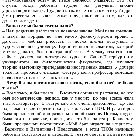
случай, когда работать трудно, но результат вполне
удовлетворительный. Трудность заключается в том, что у Андрея
Дмитриевича есть свое четкое представление о том, как это
должно выглядеть.
– Ваша семья была театральной?
– Нет, родители работали на военном заводе. Мой папа армянин,
а мама из мордвы, во мне много финно-угорской крови. С
детства я любила рисовать и после школы поступила в
художественное училище. Единственным предметом, который
мне не давался, был иностранный язык. А между тем сын наш
сейчас учится на четвертом курсе в Санкт-Петербургском
университете на филологическом факультете, где изучают
теорию и методику преподавания иностранных языков. У дочери
тоже нет проблем с языками. Сестра у меня профессор немецкой
филологии, отец знает пять языков.
– Чему бы вы посвятили свою жизнь, если бы в ней не было
театра?
– Возможно, я бы писала… В юности сочиняла рассказы, но это
был романтический период, как у многих. Во мне всегда жила
тяга к литературе. В театре мне это очень пригодилось. До сих
пор помню свой первый поход в тбилисский ТЮЗ. Игра актеров
была превосходной и поразила мое воображение. Потом, когда я
была там на практике, поняла, что это был за театр. Какие там
были прекрасные постановки: «Мой брат играет на кларнете»,
«Валентин и Валентина»! Представьте, в этом ТЮЗе начинали
работать Товстоногов и Лебедев. В театре оперы и балета имени