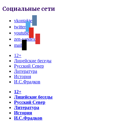
Социальные сети
vkontakte
twitter
youtube
zen-yandex
mail
12+
Лицейские беседы
Русский Север
Литература
История
И.С.Фрадков
12+
Лицейские беседы
Русский Север
Литература
История
И.С.Фрадков