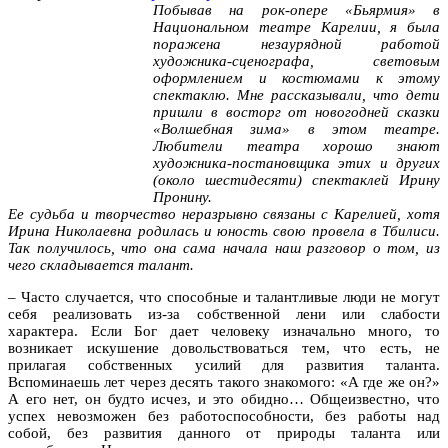
Побывав на рок-опере «Бьярмия» в
Национальном театре Карелии, я была
поражена незаурядной работой
художника-сценографа, световым
оформлением и костюмами к этому
спектаклю. Мне рассказывали, что дети
пришли в восторг от новогодней сказки
«Волшебная зима» в этом театре.
Любители театра хорошо знают
художника-постановщика этих и других
(около шестидесяти) спектаклей Ирину
Пронину.
Ее судьба и творчество неразрывно связаны с Карелией, хотя
Ирина Николаевна родилась и юность свою провела в Тбилиси.
Так получилось, что она сама начала наш разговор о том, из
чего складывается талант.
– Часто случается, что способные и талантливые люди не могут
себя реализовать из-за собственной лени или слабости
характера. Если Бог дает человеку изначально много, то
возникает искушение довольствоваться тем, что есть, не
прилагая собственных усилий для развития таланта.
Вспоминаешь лет через десять такого знакомого: «А где же он?»
А его нет, он будто исчез, и это обидно… Общеизвестно, что
успех невозможен без работоспособности, без работы над
собой, без развития данного от природы таланта или