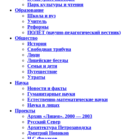
Парк культуры и чтения
Образование
Школа и вуз
Учитель
Реформы
ПОЛЁТ (научно-педагогический вестник)
Общество
История
Свободная трибуна
Люди
Лицейские беседы
Семья и дети
Путешествие
Утраты
Наука
Новости и факты
Гуманитарные науки
Естественно-математические науки
Наука в лицах
Проекты
Архив «Лицея». 2000 — 2003
Русский Север
Архитектура Петрозаводска
Дмитрий Новиков
И.С.Фрадков