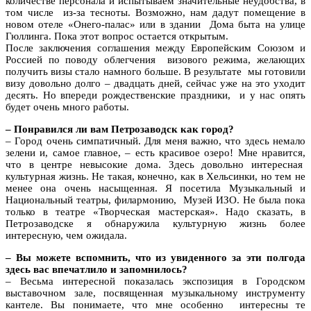
количестве персонала и испытываем значительные неудобства, в
том числе из-за тесноты. Возможно, нам дадут помещение в
новом отеле «Онего-палас» или в здании Дома быта на улице
Гюллинга. Пока этот вопрос остается открытым.
После заключения соглашения между Европейским Союзом и
Россией по поводу облегчения визового режима, желающих
получить визы стало намного больше. В результате мы готовили
визу довольно долго – двадцать дней, сейчас уже на это уходит
десять. Но впереди рождественские праздники, и у нас опять
будет очень много работы.
– Понравился ли вам Петрозаводск как город?
– Город очень симпатичный. Для меня важно, что здесь немало
зелени и, самое главное, – есть красивое озеро! Мне нравится,
что в центре невысокие дома. Здесь довольно интересная
культурная жизнь. Не такая, конечно, как в Хельсинки, но тем не
менее она очень насыщенная. Я посетила Музыкальный и
Национальный театры, филармонию, Музей ИЗО. Не была пока
только в театре «Творческая мастерская». Надо сказать, в
Петрозаводске я обнаружила культурную жизнь более
интересную, чем ожидала.
– Вы можете вспомнить, что из увиденного за эти полгода
здесь вас впечатлило и запомнилось?
– Весьма интересной показалась экспозиция в Городском
выставочном зале, посвященная музыкальному инструменту
кантеле. Вы понимаете, что мне особенно интересны те