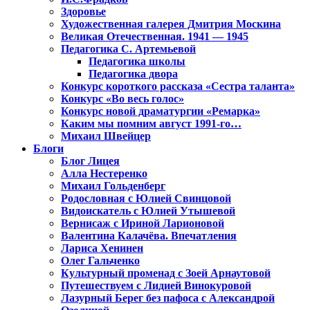
Здоровье
Художественная галерея Дмитрия Москина
Великая Отечественная. 1941 — 1945
Педагогика С. Артемьевой
Педагогика школы
Педагогика двора
Конкурс короткого рассказа «Сестра таланта»
Конкурс «Во весь голос»
Конкурс новой драматургии «Ремарка»
Каким мы помним август 1991-го…
Михаил Швейцер
Блоги
Блог Лицея
Алла Нестеренко
Михаил Гольденберг
Родословная с Юлией Свинцовой
Видоискатель с Юлией Утышевой
Вернисаж с Ириной Ларионовой
Валентина Калачёва. Впечатления
Лариса Хенинен
Олег Гальченко
Культурный променад с Зоей Арнаутовой
Путешествуем с Лидией Винокуровой
Лазурный Берег без пафоса с Александрой