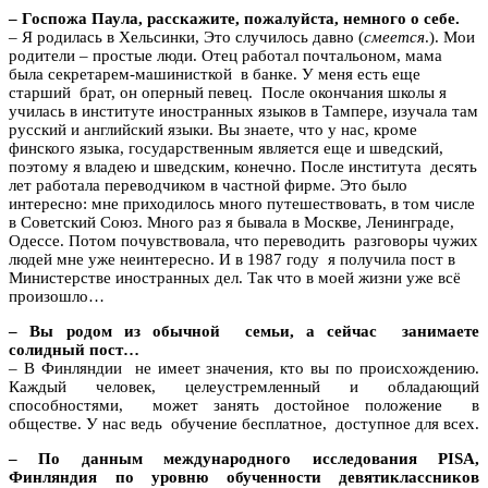
– Госпожа Паула, расскажите, пожалуйста, немного о себе.
– Я родилась в Хельсинки, Это случилось давно (
смеется
.). Мои
родители – простые люди. Отец работал почтальоном, мама
была секретарем-машинисткой в банке. У меня есть еще
старший брат, он оперный певец. После окончания школы я
училась в институте иностранных языков в Тампере, изучала там
русский и английский языки. Вы знаете, что у нас, кроме
финского языка, государственным является еще и шведский,
поэтому я владею и шведским, конечно. После института десять
лет работала переводчиком в частной фирме. Это было
интересно: мне приходилось много путешествовать, в том числе
в Советский Союз. Много раз я бывала в Москве, Ленинграде,
Одессе. Потом почувствовала, что переводить разговоры чужих
людей мне уже неинтересно. И в 1987 году я получила пост в
Министерстве иностранных дел. Так что в моей жизни уже всё
произошло…
– Вы родом из обычной семьи, а сейчас занимаете
солидный пост…
– В Финляндии не имеет значения, кто вы по происхождению.
Каждый человек, целеустремленный и обладающий
способностями, может занять достойное положение в
обществе. У нас ведь обучение бесплатное, доступное для всех.
– По данным международного исследования PISA,
Финляндия по уровню обученности девятиклассников