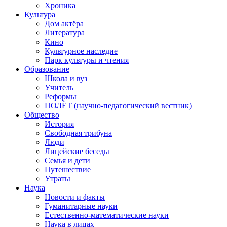
Хроника
Культура
Дом актёра
Литература
Кино
Культурное наследие
Парк культуры и чтения
Образование
Школа и вуз
Учитель
Реформы
ПОЛЁТ (научно-педагогический вестник)
Общество
История
Свободная трибуна
Люди
Лицейские беседы
Семья и дети
Путешествие
Утраты
Наука
Новости и факты
Гуманитарные науки
Естественно-математические науки
Наука в лицах