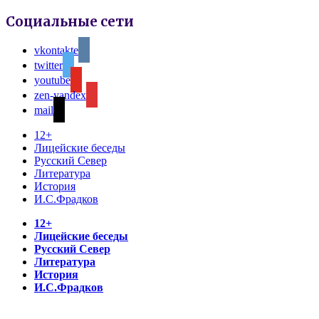
Социальные сети
vkontakte
twitter
youtube
zen-yandex
mail
12+
Лицейские беседы
Русский Север
Литература
История
И.С.Фрадков
12+
Лицейские беседы
Русский Север
Литература
История
И.С.Фрадков