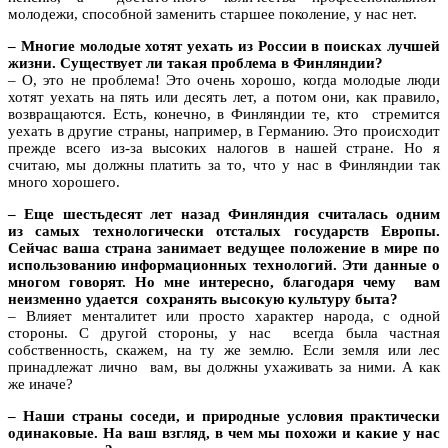
молодежи, способной заменить старшее поколение, у нас нет.
– Многие молодые хотят уехать из России в поисках лучшей
жизни. Существует ли такая проблема в Финляндии?
– О, это не проблема! Это очень хорошо, когда молодые люди
хотят уехать на пять или десять лет, а потом они, как правило,
возвращаются. Есть, конечно, в Финляндии те, кто стремится
уехать в другие страны, например, в Германию. Это происходит
прежде всего из-за высоких налогов в нашей стране. Но я
считаю, мы должны платить за то, что у нас в Финляндии так
много хорошего.
– Еще шестьдесят лет назад Финляндия считалась одним
из самых технологически отсталых государств Европы.
Сейчас ваша страна занимает ведущее положение в мире по
использованию информационных технологий. Эти данные о
многом говорят. Но мне интересно, благодаря чему вам
неизменно удается сохранять высокую культуру быта?
– Влияет менталитет или просто характер народа, с одной
стороны. С другой стороны, у нас всегда была частная
собственность, скажем, на ту же землю. Если земля или лес
принадлежат лично вам, вы должны ухаживать за ними. А как
же иначе?
– Наши страны соседи, и природные условия практически
одинаковые. На ваш взгляд, в чем мы похожи и какие у нас