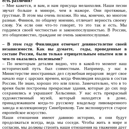
есть различия?
– Мне кажется, и вам, и нам присуща меланхолия. Наши песни
звучат больше в миноре, чем в мажоре. Они протяжные,
грустные. В этом мы очень похожи. Но мы, конечно, во многом
разные. Финнов, по общему мнению, отличает верность своему
слову. Уж если они что-то говорят, то это так и есть. Мы
гордимся своей честностью и законопослушностью. В России,
это общеизвестно, граждане не очень законопослушные.
– В этом году Финляндия отмечает девяностолетие своей
независимости. Как вы думаете, годы, проведенные в
составе России, были только отрицательным опытом или в
чем-то оказались полезными?
– По некоторым деталям видно, что в какой-то момент наш
исторический путь был совместным. Например, у нас в
Министерстве иностранных дел служебная иерархия ведет свое
начало еще с царских времен, когда Финляндия входила в состав
России. Не знаю, хорошо это или плохо. Замечательно, что в то
время были построены прекрасные здания, которые до сих пор
сохранились и украшают Хельсинки. У нас есть прекрасный
художественный музей, который находится в доме,
принадлежавшем когда-то русскому владельцу пивоваренного
завода и коллекционеру Синебрюхову. Там экспонируется старое
европейское искусство.
Наши отношения имеют давнюю историю, и они будут
продолжаться всегда, ведь мы соседи. Чтобы жить в мире и
согласии, мы должны строить наши отношения на уважении друг