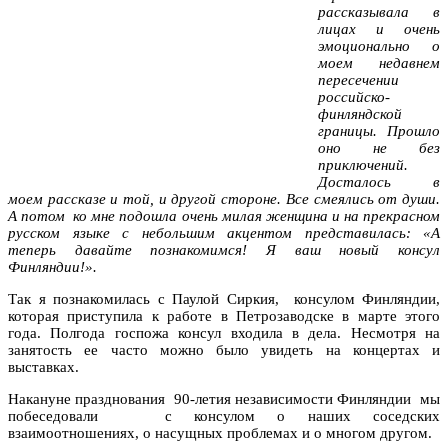
рассказывала в
лицах и очень
эмоционально о
моем недавнем
пересечении
российско-
финляндской
границы. Прошло
оно не без
приключений.
Досталось в
моем рассказе и той, и другой стороне. Все смеялись от души.
А потом ко мне подошла очень милая женщина и на прекрасном
русском языке с небольшим акцентом представилась: «А
теперь давайте познакомимся! Я ваш новый консул
Финляндии!».
Так я познакомилась с Паулой Сиркия, консулом Финляндии,
которая приступила к работе в Петрозаводске в марте этого
года. Полгода госпожа консул входила в дела. Несмотря на
занятость ее часто можно было увидеть на концертах и
выставках.
Накануне празднования 90-летия независимости Финляндии мы
побеседовали с консулом о наших соседских
взаимоотношениях, о насущных проблемах и о многом другом.