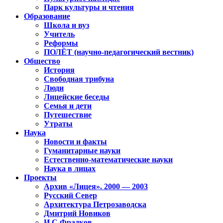
Парк культуры и чтения
Образование
Школа и вуз
Учитель
Реформы
ПОЛЁТ (научно-педагогический вестник)
Общество
История
Свободная трибуна
Люди
Лицейские беседы
Семья и дети
Путешествие
Утраты
Наука
Новости и факты
Гуманитарные науки
Естественно-математические науки
Наука в лицах
Проекты
Архив «Лицея». 2000 — 2003
Русский Север
Архитектура Петрозаводска
Дмитрий Новиков
И.С.Фрадков