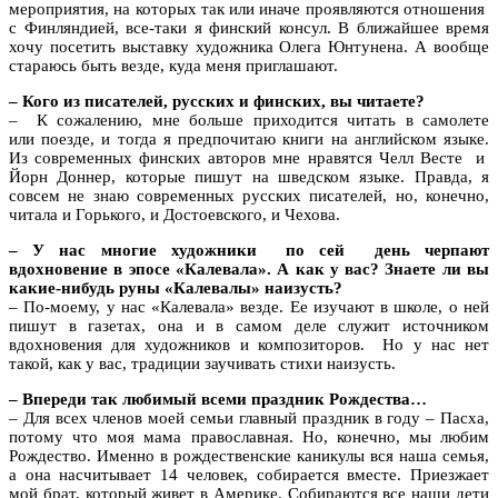
мероприятия, на которых так или иначе проявляются отношения
с Финляндией, все-таки я финский консул. В ближайшее время
хочу посетить выставку художника Олега Юнтунена. А вообще
стараюсь быть везде, куда меня приглашают.
– Кого из писателей, русских и финских, вы читаете?
– К сожалению, мне больше приходится читать в самолете
или поезде, и тогда я предпочитаю книги на английском языке.
Из современных финских авторов мне нравятся Челл Весте и
Йорн Доннер, которые пишут на шведском языке. Правда, я
совсем не знаю современных русских писателей, но, конечно,
читала и Горького, и Достоевского, и Чехова.
– У нас многие художники по сей день черпают
вдохновение в эпосе «Калевала». А как у вас? Знаете ли вы
какие-нибудь руны «Калевалы» наизусть?
– По-моему, у нас «Калевала» везде. Ее изучают в школе, о ней
пишут в газетах, она и в самом деле служит источником
вдохновения для художников и композиторов. Но у нас нет
такой, как у вас, традиции заучивать стихи наизусть.
– Впереди так любимый всеми праздник Рождества…
– Для всех членов моей семьи главный праздник в году – Пасха,
потому что моя мама православная. Но, конечно, мы любим
Рождество. Именно в рождественские каникулы вся наша семья,
а она насчитывает 14 человек, собирается вместе. Приезжает
мой брат, который живет в Америке. Собираются все наши дети