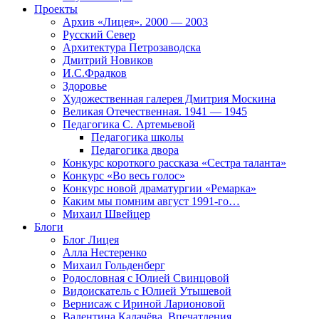
Проекты
Архив «Лицея». 2000 — 2003
Русский Север
Архитектура Петрозаводска
Дмитрий Новиков
И.С.Фрадков
Здоровье
Художественная галерея Дмитрия Москина
Великая Отечественная. 1941 — 1945
Педагогика С. Артемьевой
Педагогика школы
Педагогика двора
Конкурс короткого рассказа «Сестра таланта»
Конкурс «Во весь голос»
Конкурс новой драматургии «Ремарка»
Каким мы помним август 1991-го…
Михаил Швейцер
Блоги
Блог Лицея
Алла Нестеренко
Михаил Гольденберг
Родословная с Юлией Свинцовой
Видоискатель с Юлией Утышевой
Вернисаж с Ириной Ларионовой
Валентина Калачёва. Впечатления