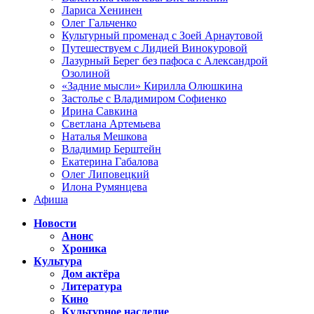
Лариса Хенинен
Олег Гальченко
Культурный променад с Зоей Арнаутовой
Путешествуем с Лидией Винокуровой
Лазурный Берег без пафоса с Александрой
Озолиной
«Задние мысли» Кирилла Олюшкина
Застолье с Владимиром Софиенко
Ирина Савкина
Светлана Артемьева
Наталья Мешкова
Владимир Берштейн
Екатерина Габалова
Олег Липовецкий
Илона Румянцева
Афиша
Новости
Анонс
Хроника
Культура
Дом актёра
Литература
Кино
Культурное наследие