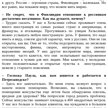
к другу. Россия – огромная страна, Финляндия – маленькая. Но
все равно, мы покажем миру, что можем жить мирно.
– Не секрет, что в Финляндии отношение к россиянам
достаточно негативное. Как вы думаете, почему?
– Трудно сказать. У нас в Хельсинки сейчас проживает очень
много иностранцев из самых разных стран: и американцы, и
французы, и итальянцы. Прогуливаясь по улицам Хельсинки,
можно услышать любую иностранную речь. У финнов, это надо
иметь в виду, совсем другой характер, чем у русских. Они не так
открыты, как вы. Они не то, чтобы подозрительны, но несколько
настороженны, финны, скорее, интроверты по своему
выражению эмоций. У них другое восприятие мира, именно
поэтому часто кажется, что они испытывают настороженное
отношение к чужим для них людям. Мне кажется, у молодежи
более положительные и открытые чувства к иностранцам,
нежели у старшего поколения.
– Госпожа Паула, как вам живется и работается в
Петрозаводске?
– Здесь все замечательно. Но меня очень волнует вопрос о
нашем новом помещении. Возможно, вы слышали, что в
помещении консульства еще летом была обнаружена плесень,
вредная для здоровья? Мы попросили город решить проблему.
Сейчас консульство занимает площадь в 400 квадратных метров.
У нас все больше и больше клиентов, мы нуждаемся в большем