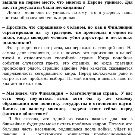
вышла на первое место, что многих в Европе удивило. Для
вас эти результаты были неожиданны?
– Лично меня они не удивили, потому что я уверена: наша
система образования очень хорошая.
– Простите, что спрашиваю о больном, но как в Финляндии
отреагировали на ту трагедию, что произошла в одной из
школ, когда молодой человек убил директора и несколько
школьников?
– Эта трагедия всех потрясла, мы пережили настоящий шок. На
самом деле непонятно, как и почему это произошло в нашей
тихой и относительно спокойной стране. Когда подобные
события случаются где-то, это страшно, но когда трагедия
происходит рядом, страшно вдвойне. Мне кажется, сказывается
напряженность сегодняшнего мира. Перед молодежью рано и
остро встает проблема выбора. На мой взгляд, в школах явно не
хватает психологов.
– Мы знаем, что Финляндия – благополучная страна. У вас
есть чему поучиться, взять хотя бы ту же систему
образования или политику государства в отношении науки.
Какие, по вашему мнению, задачи стоят сейчас перед
финским обществом?
– Я бы сказала, что одной из самых важных для нас в
ближайшем будущем может стать проблема кадров. Потому что
большая часть населения, родившаяся после войны, уйдет на
пенсию, а достаточного количества профессиональной