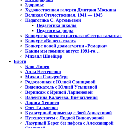
Здоровье
Художественная галерея Дмитрия Москина
Великая Отечественная. 1941 — 1945
Педагогика С. Артемьевой
Педагогика школы
Педагогика двора
Конкурс короткого рассказа «Сестра таланта»
Конкурс «Во весь голос»
Конкурс новой драматургии «Ремарка»
Каким мы помним август 1991-го…
Михаил Швейцер
Блоги
Блог Лицея
Алла Нестеренко
Михаил Гольденберг
Родословная с Юлией Свинцовой
Видоискатель с Юлией Утышевой
Вернисаж с Ириной Ларионовой
Валентина Калачёва. Впечатления
Лариса Хенинен
Олег Гальченко
Культурный променад с Зоей Арнаутовой
Путешествуем с Лидией Винокуровой
Лазурный Берег без пафоса с Александрой