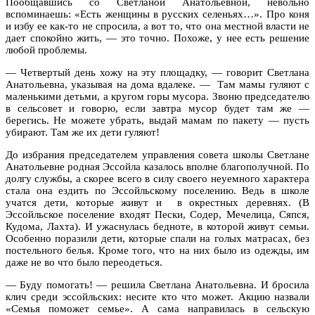
Пообщавшись со Светланой Анатольевной, невольно
вспоминаешь: «Есть женщины в русских селеньях…». Про коня
и избу ее как-то не спросила, а вот то, что она местной власти не
дает спокойно жить, — это точно. Похоже, у нее есть решение
любой проблемы.
— Четвертый день хожу на эту площадку, — говорит Светлана
Анатольевна, указывая на дома вдалеке. — Там мамы гуляют с
маленькими детьми, а кругом горы мусора. Звоню председателю
в сельсовет и говорю, если завтра мусор будет там же —
берегись. Не можете убрать, выдай мамам по пакету — пусть
убирают. Там же их дети гуляют!
До избрания председателем управления совета школы Светлане
Анатольевне родная Эссойла казалось вполне благополучной. По
долгу службы, а скорее всего в силу своего неуемного характера
стала она ездить по Эссойльскому поселению. Ведь в школе
учатся дети, которые живут и в окрестных деревнях. (В
Эссойльское поселение входят Пески, Содер, Мечелица, Сяпся,
Кудома, Лахта). И ужаснулась бедноте, в которой живут семьи.
Особенно поразили дети, которые спали на голых матрасах, без
постельного белья. Кроме того, что на них было из одежды, им
даже не во что было переодеться.
— Буду помогать! — решила Светлана Анатольевна. И бросила
клич среди эссойльских: несите кто что может. Акцию назвали
«Семья поможет семье». А сама направилась в сельскую