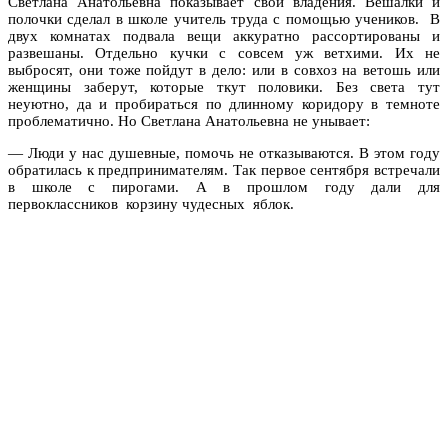
Светлана Анатольевна показывает свои владения. Вешалки и
полочки сделал в школе учитель труда с помощью учеников. В
двух комнатах подвала вещи аккуратно рассортированы и
развешаны. Отдельно кучки с совсем уж ветхими. Их не
выбросят, они тоже пойдут в дело: или в совхоз на ветошь или
женщины заберут, которые ткут половики. Без света тут
неуютно, да и пробираться по длинному коридору в темноте
проблематично. Но Светлана Анатольевна не унывает:
— Люди у нас душевные, помочь не отказываются. В этом году
обратилась к предпринимателям. Так первое сентября встречали
в школе с пирогами. А в прошлом году дали для
первоклассников корзину чудесных яблок.