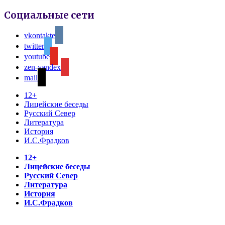
Социальные сети
vkontakte
twitter
youtube
zen-yandex
mail
12+
Лицейские беседы
Русский Север
Литература
История
И.С.Фрадков
12+
Лицейские беседы
Русский Север
Литература
История
И.С.Фрадков