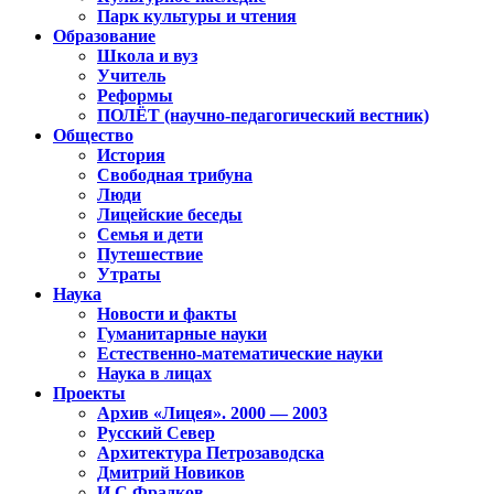
Парк культуры и чтения
Образование
Школа и вуз
Учитель
Реформы
ПОЛЁТ (научно-педагогический вестник)
Общество
История
Свободная трибуна
Люди
Лицейские беседы
Семья и дети
Путешествие
Утраты
Наука
Новости и факты
Гуманитарные науки
Естественно-математические науки
Наука в лицах
Проекты
Архив «Лицея». 2000 — 2003
Русский Север
Архитектура Петрозаводска
Дмитрий Новиков
И.С.Фрадков