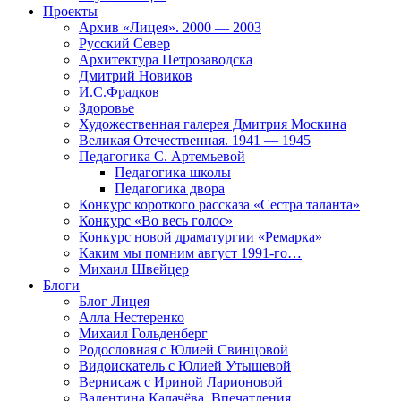
Проекты
Архив «Лицея». 2000 — 2003
Русский Север
Архитектура Петрозаводска
Дмитрий Новиков
И.С.Фрадков
Здоровье
Художественная галерея Дмитрия Москина
Великая Отечественная. 1941 — 1945
Педагогика С. Артемьевой
Педагогика школы
Педагогика двора
Конкурс короткого рассказа «Сестра таланта»
Конкурс «Во весь голос»
Конкурс новой драматургии «Ремарка»
Каким мы помним август 1991-го…
Михаил Швейцер
Блоги
Блог Лицея
Алла Нестеренко
Михаил Гольденберг
Родословная с Юлией Свинцовой
Видоискатель с Юлией Утышевой
Вернисаж с Ириной Ларионовой
Валентина Калачёва. Впечатления