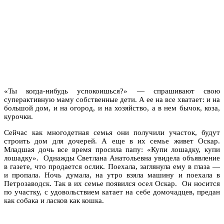
«Ты когда-нибудь успокоишься?» — спрашивают свою
суперактивную маму собственные дети. А ее на все хватает: и на
большой дом, и на огород, и на хозяйство, а в нем бычок, коза,
курочки.
Сейчас как многодетная семья они получили участок, будут
строить дом для дочерей. А еще в их семье живет Оскар.
Младшая дочь все время просила папу: «Купи лошадку, купи
лошадку». Однажды Светлана Анатольевна увидела объявление
в газете, что продается ослик. Поехала, заглянула ему в глаза —
и пропала. Ночь думала, на утро взяла машину и поехала в
Петрозаводск. Так в их семье появился осел Оскар. Он носится
по участку, с удовольствием катает на себе домочадцев, предан
как собака и ласков как кошка.