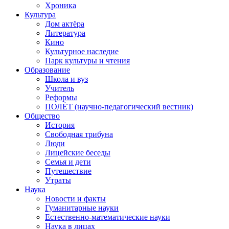
Хроника
Культура
Дом актёра
Литература
Кино
Культурное наследие
Парк культуры и чтения
Образование
Школа и вуз
Учитель
Реформы
ПОЛЁТ (научно-педагогический вестник)
Общество
История
Свободная трибуна
Люди
Лицейские беседы
Семья и дети
Путешествие
Утраты
Наука
Новости и факты
Гуманитарные науки
Естественно-математические науки
Наука в лицах