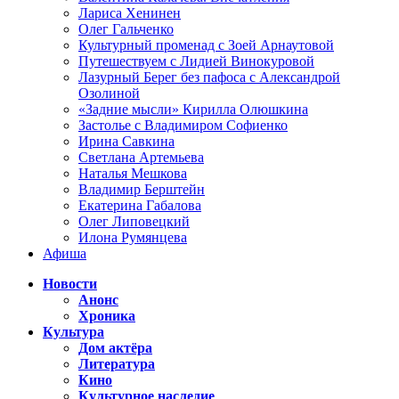
Лариса Хенинен
Олег Гальченко
Культурный променад с Зоей Арнаутовой
Путешествуем с Лидией Винокуровой
Лазурный Берег без пафоса с Александрой
Озолиной
«Задние мысли» Кирилла Олюшкина
Застолье с Владимиром Софиенко
Ирина Савкина
Светлана Артемьева
Наталья Мешкова
Владимир Берштейн
Екатерина Габалова
Олег Липовецкий
Илона Румянцева
Афиша
Новости
Анонс
Хроника
Культура
Дом актёра
Литература
Кино
Культурное наследие