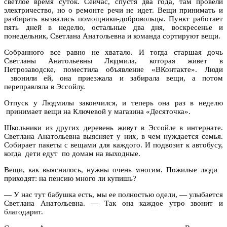
светлое время суток. Сейчас, спустя два года, там провели
электричество, но о ремонте речи не идет. Вещи принимать и
разбирать вызвались помощники-добровольцы. Пункт работает
пять дней в неделю, остальные два дня, воскресенье и
понедельник, Светлана Анатольевна и команда сортируют вещи.
Собранного все равно не хватало. И тогда старшая дочь
Светланы Анатольевны Людмила, которая живет в
Петрозаводске, поместила объявление «ВКонтакте». Люди
звонили ей, она приезжала и забирала вещи, а потом
переправляла в Эссойлу.
Отпуск у Людмилы закончился, и теперь она раз в неделю
принимает вещи на Ключевой у магазина «Десяточка».
Школьники из других деревень живут в Эссойле в интернате.
Светлана Анатольевна выясняет у них, в чем нуждается семья.
Собирает пакеты с вещами для каждого. И подвозит к автобусу,
когда дети едут по домам на выходные.
Вещи, как выяснилось, нужны очень многим. Пожилые люди
приходят: на пенсию много ли купишь?
— У нас тут бабушка есть, мы ее полностью одели, — улыбается
Светлана Анатольевна. — Так она каждое утро звонит и
благодарит.