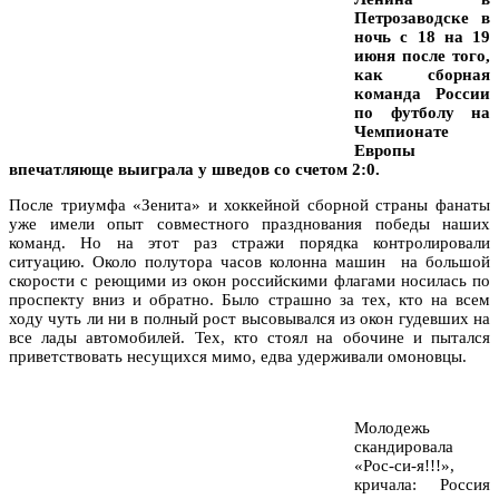
Петрозаводске в
ночь с 18 на 19
июня после того,
как сборная
команда России
по футболу на
Чемпионате
Европы
впечатляюще выиграла у шведов со счетом 2:0.
После триумфа «Зенита» и хоккейной сборной страны фанаты
уже имели опыт совместного празднования победы наших
команд. Но на этот раз стражи порядка контролировали
ситуацию. Около полутора часов колонна машин на большой
скорости с реющими из окон российскими флагами носилась по
проспекту вниз и обратно. Было страшно за тех, кто на всем
ходу чуть ли ни в полный рост высовывался из окон гудевших на
все лады автомобилей. Тех, кто стоял на обочине и пытался
приветствовать несущихся мимо, едва удерживали омоновцы.
Молодежь
скандировала
«Рос-си-я!!!»,
кричала: Россия