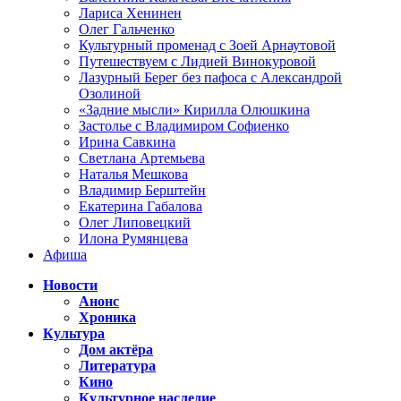
Лариса Хенинен
Олег Гальченко
Культурный променад с Зоей Арнаутовой
Путешествуем с Лидией Винокуровой
Лазурный Берег без пафоса с Александрой
Озолиной
«Задние мысли» Кирилла Олюшкина
Застолье с Владимиром Софиенко
Ирина Савкина
Светлана Артемьева
Наталья Мешкова
Владимир Берштейн
Екатерина Габалова
Олег Липовецкий
Илона Румянцева
Афиша
Новости
Анонс
Хроника
Культура
Дом актёра
Литература
Кино
Культурное наследие