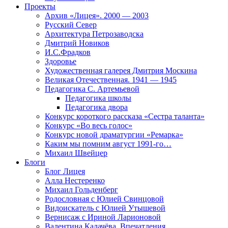
Проекты
Архив «Лицея». 2000 — 2003
Русский Север
Архитектура Петрозаводска
Дмитрий Новиков
И.С.Фрадков
Здоровье
Художественная галерея Дмитрия Москина
Великая Отечественная. 1941 — 1945
Педагогика С. Артемьевой
Педагогика школы
Педагогика двора
Конкурс короткого рассказа «Сестра таланта»
Конкурс «Во весь голос»
Конкурс новой драматургии «Ремарка»
Каким мы помним август 1991-го…
Михаил Швейцер
Блоги
Блог Лицея
Алла Нестеренко
Михаил Гольденберг
Родословная с Юлией Свинцовой
Видоискатель с Юлией Утышевой
Вернисаж с Ириной Ларионовой
Валентина Калачёва. Впечатления