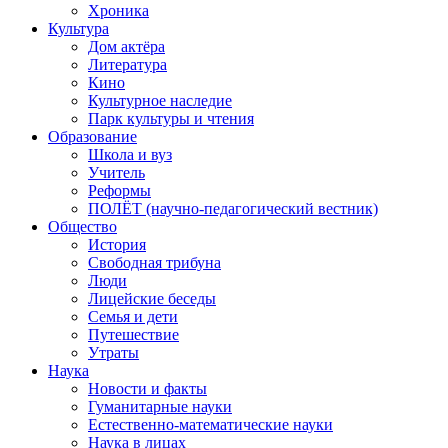
Хроника
Культура
Дом актёра
Литература
Кино
Культурное наследие
Парк культуры и чтения
Образование
Школа и вуз
Учитель
Реформы
ПОЛЁТ (научно-педагогический вестник)
Общество
История
Свободная трибуна
Люди
Лицейские беседы
Семья и дети
Путешествие
Утраты
Наука
Новости и факты
Гуманитарные науки
Естественно-математические науки
Наука в лицах