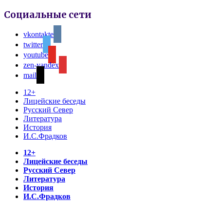
Социальные сети
vkontakte
twitter
youtube
zen-yandex
mail
12+
Лицейские беседы
Русский Север
Литература
История
И.С.Фрадков
12+
Лицейские беседы
Русский Север
Литература
История
И.С.Фрадков