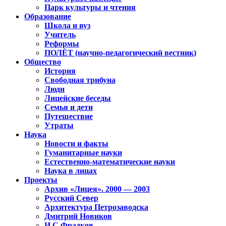
Парк культуры и чтения
Образование
Школа и вуз
Учитель
Реформы
ПОЛЁТ (научно-педагогический вестник)
Общество
История
Свободная трибуна
Люди
Лицейские беседы
Семья и дети
Путешествие
Утраты
Наука
Новости и факты
Гуманитарные науки
Естественно-математические науки
Наука в лицах
Проекты
Архив «Лицея». 2000 — 2003
Русский Север
Архитектура Петрозаводска
Дмитрий Новиков
И.С.Фрадков