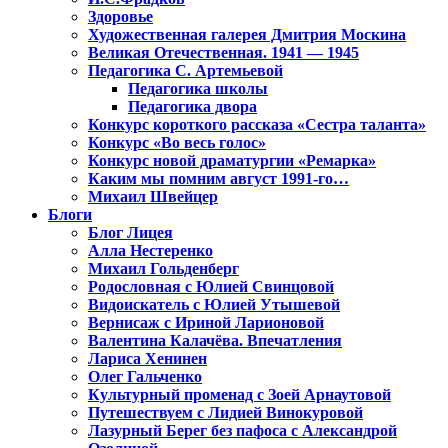
Здоровье
Художественная галерея Дмитрия Москина
Великая Отечественная. 1941 — 1945
Педагогика С. Артемьевой
Педагогика школы
Педагогика двора
Конкурс короткого рассказа «Сестра таланта»
Конкурс «Во весь голос»
Конкурс новой драматургии «Ремарка»
Каким мы помним август 1991-го…
Михаил Швейцер
Блоги
Блог Лицея
Алла Нестеренко
Михаил Гольденберг
Родословная с Юлией Свинцовой
Видоискатель с Юлией Утышевой
Вернисаж с Ириной Ларионовой
Валентина Калачёва. Впечатления
Лариса Хенинен
Олег Гальченко
Культурный променад с Зоей Арнаутовой
Путешествуем с Лидией Винокуровой
Лазурный Берег без пафоса с Александрой