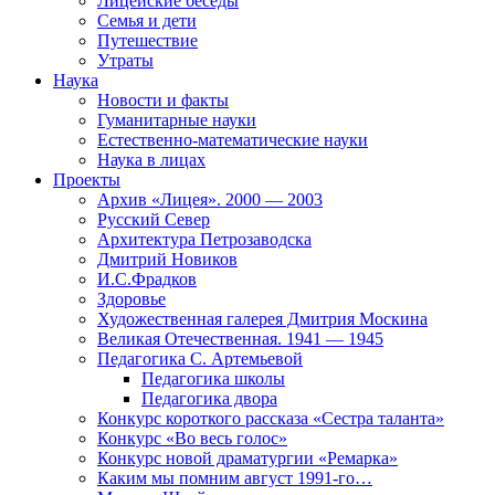
Лицейские беседы
Семья и дети
Путешествие
Утраты
Наука
Новости и факты
Гуманитарные науки
Естественно-математические науки
Наука в лицах
Проекты
Архив «Лицея». 2000 — 2003
Русский Север
Архитектура Петрозаводска
Дмитрий Новиков
И.С.Фрадков
Здоровье
Художественная галерея Дмитрия Москина
Великая Отечественная. 1941 — 1945
Педагогика С. Артемьевой
Педагогика школы
Педагогика двора
Конкурс короткого рассказа «Сестра таланта»
Конкурс «Во весь голос»
Конкурс новой драматургии «Ремарка»
Каким мы помним август 1991-го…