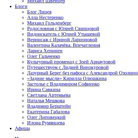
Михаил Швейцер
Блоги
Блог Лицея
Алла Нестеренко
Михаил Гольденберг
Родословная с Юлией Свинцовой
Видоискатель с Юлией Утышевой
Вернисаж с Ириной Ларионовой
Валентина Калачёва. Впечатления
Лариса Хенинен
Олег Гальченко
Культурный променад с Зоей Арнаутовой
Путешествуем с Лидией Винокуровой
Лазурный Берег без пафоса с Александрой Озолино
«Задние мысли» Кирилла Олюшкина
Застолье с Владимиром Софиенко
Ирина Савкина
Светлана Артемьева
Наталья Мешкова
Владимир Берштейн
Екатерина Габалова
Олег Липовецкий
Илона Румянцева
Афиша