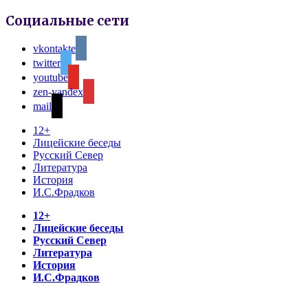
Социальные сети
vkontakte
twitter
youtube
zen-yandex
mail
12+
Лицейские беседы
Русский Север
Литература
История
И.С.Фрадков
12+
Лицейские беседы
Русский Север
Литература
История
И.С.Фрадков