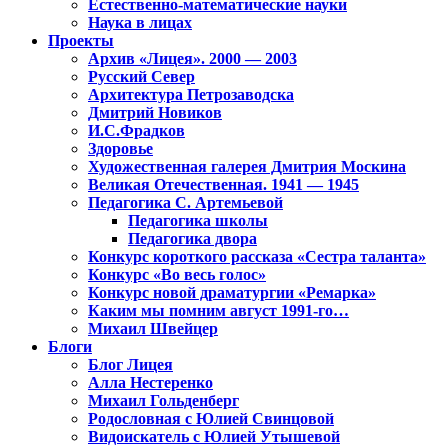
Естественно-математические науки
Наука в лицах
Проекты
Архив «Лицея». 2000 — 2003
Русский Север
Архитектура Петрозаводска
Дмитрий Новиков
И.С.Фрадков
Здоровье
Художественная галерея Дмитрия Москина
Великая Отечественная. 1941 — 1945
Педагогика С. Артемьевой
Педагогика школы
Педагогика двора
Конкурс короткого рассказа «Сестра таланта»
Конкурс «Во весь голос»
Конкурс новой драматургии «Ремарка»
Каким мы помним август 1991-го…
Михаил Швейцер
Блоги
Блог Лицея
Алла Нестеренко
Михаил Гольденберг
Родословная с Юлией Свинцовой
Видоискатель с Юлией Утышевой