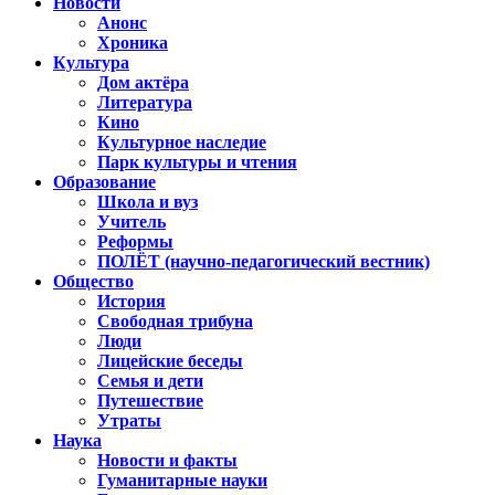
Новости
Анонс
Хроника
Культура
Дом актёра
Литература
Кино
Культурное наследие
Парк культуры и чтения
Образование
Школа и вуз
Учитель
Реформы
ПОЛЁТ (научно-педагогический вестник)
Общество
История
Свободная трибуна
Люди
Лицейские беседы
Семья и дети
Путешествие
Утраты
Наука
Новости и факты
Гуманитарные науки