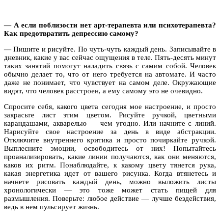
—
А если поблизости нет арт-терапевта или психотерапевта?
Как предотвратить депрессию самому?
—
Пишите и рисуйте. По чуть-чуть каждый день. Записывайте в
дневник, какие у вас сейчас ощущения в теле. Пять-десять минут
таких занятий помогут наладить связь с самим собой. Человек
обычно делает то, что от него требуется на автомате. И часто
даже не понимает, что чувствует на самом деле. Окружающие
видят, что человек расстроен, а ему самому это не очевидно.
Спросите себя, какого цвета сегодня мое настроение, и просто
закрасьте лист этим цветом. Рисуйте ручкой, цветными
карандашами, акварелью — чем угодно. Или начните с линий.
Нарисуйте свое настроение за день в виде абстракции.
Отключите внутреннего критика и просто почиркайте ручкой.
Выплесните эмоции, освободитесь от них! Попытайтесь
проанализировать, какие линии получаются, как они меняются,
каков их ритм. Понаблюдайте, к какому цвету тянется рука,
какая энергетика идет от вашего рисунка. Когда втянетесь и
начнете рисовать каждый день, можно выложить листы
хронологически — это тоже может стать пищей для
размышления. Поверьте: любое действие — лучше бездействия,
ведь в нем пульсирует жизнь.