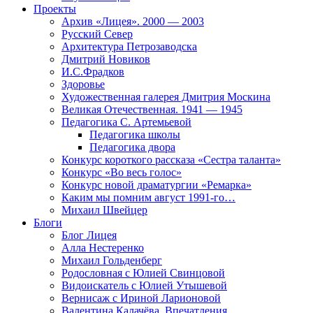
Проекты
Архив «Лицея». 2000 — 2003
Русский Север
Архитектура Петрозаводска
Дмитрий Новиков
И.С.Фрадков
Здоровье
Художественная галерея Дмитрия Москина
Великая Отечественная. 1941 — 1945
Педагогика С. Артемьевой
Педагогика школы
Педагогика двора
Конкурс короткого рассказа «Сестра таланта»
Конкурс «Во весь голос»
Конкурс новой драматургии «Ремарка»
Каким мы помним август 1991-го…
Михаил Швейцер
Блоги
Блог Лицея
Алла Нестеренко
Михаил Гольденберг
Родословная с Юлией Свинцовой
Видоискатель с Юлией Утышевой
Вернисаж с Ириной Ларионовой
Валентина Калачёва. Впечатления