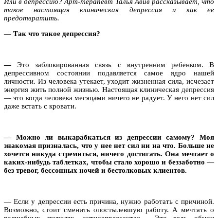
Или в депрессию? Арт-терапевт Талья Авив рассказывает, что
такое настоящая клиническая депрессия и как ее
предотвратить.
— Так что такое депрессия?
—
Это заблокированная связь с внутренним ребенком. В
депрессивном состоянии подавляется самое ядро нашей
личности. Из человека утекает, уходит жизненная сила, исчезает
энергия жить полной жизнью. Настоящая клиническая депрессия
— это когда человека месяцами ничего не радует. У него нет сил
даже встать с кровати.
—
Можно ли выкарабкаться из депрессии самому? Моя
знакомая призналась, что у нее нет сил ни на что. Больше не
хочется никуда стремиться, ничего достигать. Она мечтает о
каких-нибудь таблетках, чтобы стало хорошо и беззаботно —
без тревог, бессонных ночей и бестолковых клиентов.
—
Если у депрессии есть причина, нужно работать с причиной.
Возможно, стоит сменить опостылевшую работу. А мечтать о
волшебных пилюлях, антидепрессантах… Это ведь обман