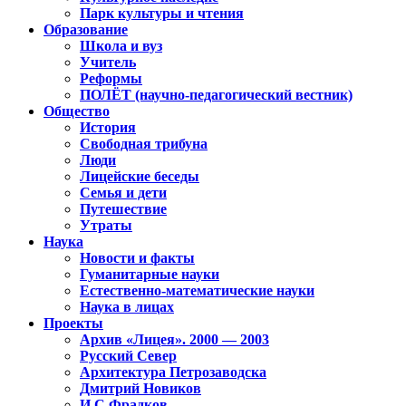
Парк культуры и чтения
Образование
Школа и вуз
Учитель
Реформы
ПОЛЁТ (научно-педагогический вестник)
Общество
История
Свободная трибуна
Люди
Лицейские беседы
Семья и дети
Путешествие
Утраты
Наука
Новости и факты
Гуманитарные науки
Естественно-математические науки
Наука в лицах
Проекты
Архив «Лицея». 2000 — 2003
Русский Север
Архитектура Петрозаводска
Дмитрий Новиков
И.С.Фрадков