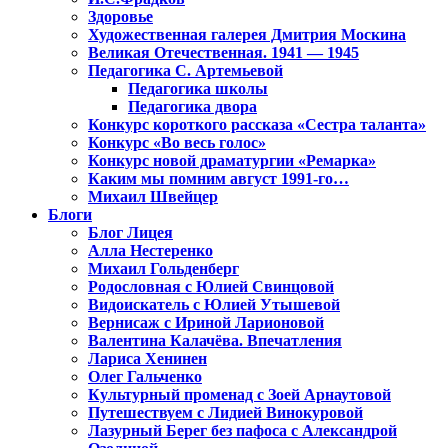
Здоровье
Художественная галерея Дмитрия Москина
Великая Отечественная. 1941 — 1945
Педагогика С. Артемьевой
Педагогика школы
Педагогика двора
Конкурс короткого рассказа «Сестра таланта»
Конкурс «Во весь голос»
Конкурс новой драматургии «Ремарка»
Каким мы помним август 1991-го…
Михаил Швейцер
Блоги
Блог Лицея
Алла Нестеренко
Михаил Гольденберг
Родословная с Юлией Свинцовой
Видоискатель с Юлией Утышевой
Вернисаж с Ириной Ларионовой
Валентина Калачёва. Впечатления
Лариса Хенинен
Олег Гальченко
Культурный променад с Зоей Арнаутовой
Путешествуем с Лидией Винокуровой
Лазурный Берег без пафоса с Александрой