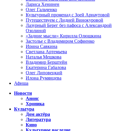
Лариса Хенинен
Олег Гальченко
Культурный променад с Зоей Арнаутовой
Путешествуем с Лидией Винокуровой
Лазурный Берег без пафоса с Александрой
Озолиной
«Задние мысли» Кирилла Олюшкина
Застолье с Владимиром Софиенко
Ирина Савкина
Светлана Артемьева
Наталья Мешкова
Владимир Берштейн
Екатерина Габалова
Олег Липовецкий
Илона Румянцева
Афиша
Новости
Анонс
Хроника
Культура
Дом актёра
Литература
Кино
Культурное наследие