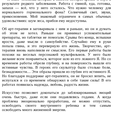
результате редкого заболевания. Работа с глиной, еда, готовка,
запахи — всё, что у него осталось. Что нужно человеку для
нормального гормонального фона? Солнечный свет, звуки,
прикосновения. Мой знакомый ограничен в самых обычных
удовольствиях: шум леса, прибоя ему недоступны.
Об арт-терапии я заговаривала с ним и раньше, но он и думать
об этом не хотел. Раньше он принимал успокоительные
препараты, но таблетки не помогали. Срывы без конца, вспышки
ярости, даже мысли о самоубийстве. Случайно ему в руки
попала глина, и это перевернуло его жизнь. Творчество, арт-
терапия вновь наполнили ее смыслом. Его первые работы были
похожи на веселых персонажей мультфильмов. У него было
желание всем понравиться, которое шло из его ложного Я. Но со
временем работы обрели глубину, и на поверхность вышли его
истинные чувства. В героях его скульптур было столько боли,
безнадежности… Эти образы пришли из глубин его истинного Я.
Но благодаря поддержке арт-терапевта, он не бросил лепить, не
испугался и со временем обнаружил в себе такие силы! В его
работах появилась надежда, любовь, радость жизни.
Искусство позволяет докопаться до заблокированных эмоций
очень быстро, даже если они подавлялись годами. А когда
проблема эмоционально проработана, ее можно отпустить,
освободить своего внутреннего ребенка и тем самым
освободить много жизненной энергии.