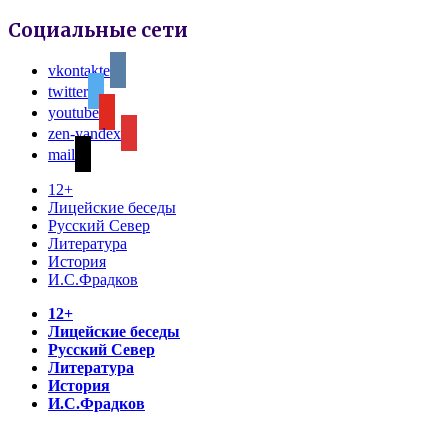
Социальные сети
vkontakte
twitter
youtube
zen-yandex
mail
12+
Лицейские беседы
Русский Север
Литература
История
И.С.Фрадков
12+
Лицейские беседы
Русский Север
Литература
История
И.С.Фрадков