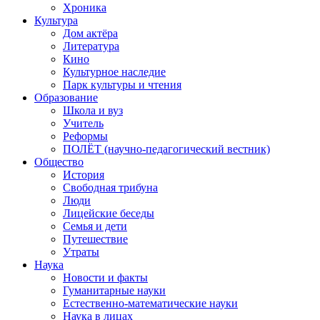
Хроника
Культура
Дом актёра
Литература
Кино
Культурное наследие
Парк культуры и чтения
Образование
Школа и вуз
Учитель
Реформы
ПОЛЁТ (научно-педагогический вестник)
Общество
История
Свободная трибуна
Люди
Лицейские беседы
Семья и дети
Путешествие
Утраты
Наука
Новости и факты
Гуманитарные науки
Естественно-математические науки
Наука в лицах