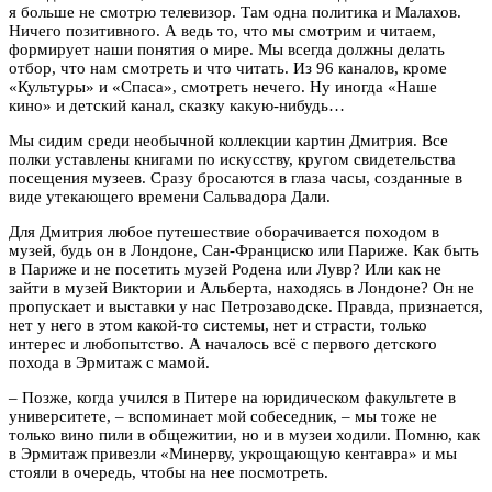
я больше не смотрю телевизор. Там одна политика и Малахов.
Ничего позитивного. А ведь то, что мы смотрим и читаем,
формирует наши понятия о мире. Мы всегда должны делать
отбор, что нам смотреть и что читать. Из 96 каналов, кроме
«Культуры» и «Спаса», смотреть нечего. Ну иногда «Наше
кино» и детский канал, сказку какую-нибудь…
Мы сидим среди необычной коллекции картин Дмитрия. Все
полки уставлены книгами по искусству, кругом свидетельства
посещения музеев. Сразу бросаются в глаза часы, созданные в
виде утекающего времени Сальвадора Дали.
Для Дмитрия любое путешествие оборачивается походом в
музей, будь он в Лондоне, Сан-Франциско или Париже. Как быть
в Париже и не посетить музей Родена или Лувр? Или как не
зайти в музей Виктории и Альберта, находясь в Лондоне? Он не
пропускает и выставки у нас Петрозаводске. Правда, признается,
нет у него в этом какой-то системы, нет и страсти, только
интерес и любопытство. А началось всё с первого детского
похода в Эрмитаж с мамой.
– Позже, когда учился в Питере на юридическом факультете в
университете, – вспоминает мой собеседник, – мы тоже не
только вино пили в общежитии, но и в музеи ходили. Помню, как
в Эрмитаж привезли «Минерву, укрощающую кентавра» и мы
стояли в очередь, чтобы на нее посмотреть.