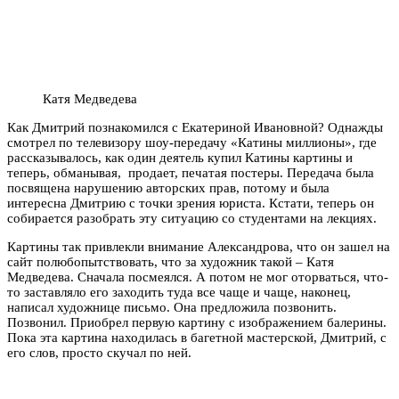
Катя Медведева
Как Дмитрий познакомился с Екатериной Ивановной? Однажды
смотрел по телевизору шоу-передачу «Катины миллионы», где
рассказывалось, как один деятель купил Катины картины и
теперь, обманывая, продает, печатая постеры. Передача была
посвящена нарушению авторских прав, потому и была
интересна Дмитрию с точки зрения юриста. Кстати, теперь он
собирается разобрать эту ситуацию со студентами на лекциях.
Картины так привлекли внимание Александрова, что он зашел на
сайт полюбопытствовать, что за художник такой – Катя
Медведева. Сначала посмеялся. А потом не мог оторваться, что-
то заставляло его заходить туда все чаще и чаще, наконец,
написал художнице письмо. Она предложила позвонить.
Позвонил. Приобрел первую картину с изображением балерины.
Пока эта картина находилась в багетной мастерской, Дмитрий, с
его слов, просто скучал по ней.