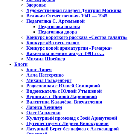
Здоровье
Художественная галерея Дмитрия Москина
Великая Отечественная. 1941 — 1945
Педагогика С. Артемьевой
Педагогика школы
Педагогика двора
Конкурс короткого рассказа «Сестра таланта»
Конкурс «Во весь голос»
Конкурс новой драматургии «Ремарка»
Каким мы помним август 1991-го…
Михаил Швейцер
Блоги
Блог Лицея
Алла Нестеренко
Михаил Гольденберг
Родословная с Юлией Свинцовой
Видоискатель с Юлией Утышевой
Вернисаж с Ириной Ларионовой
Валентина Калачёва. Впечатления
Лариса Хенинен
Олег Гальченко
Культурный променад с Зоей Арнаутовой
Путешествуем с Лидией Винокуровой
Лазурный Берег без пафоса с Александрой