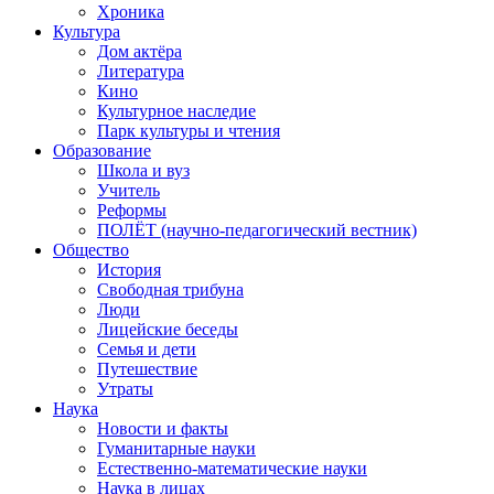
Хроника
Культура
Дом актёра
Литература
Кино
Культурное наследие
Парк культуры и чтения
Образование
Школа и вуз
Учитель
Реформы
ПОЛЁТ (научно-педагогический вестник)
Общество
История
Свободная трибуна
Люди
Лицейские беседы
Семья и дети
Путешествие
Утраты
Наука
Новости и факты
Гуманитарные науки
Естественно-математические науки
Наука в лицах