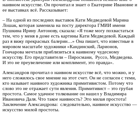
наивном искусстве. Он прочитал и знает о Екатерине Ивановне и
ее выставках всё. Рассказывает:
– На одной из последних выставок Кати Медведевой Марина
Лошак, которая заменила на посту директора ГМИИ имени
Пушкина Ирину Антонову, сказала: «Я тоже могу похвастаться
тем, что у меня в доме есть картины Кати Медведевой. Каждый
раз я вижу прекрасных балерин…» Она пишет, что известные в
мировом масштабе художники «Кандинский, Ларионов,
Гончарова мечтали приблизиться к наивному чудесному
искусству. Его представители – Пиросмани, Руссо, Медведева.
И это не преувеличение или комплимент, это правда».
Александров прочитал о наивном искусстве всё, что можно, и у
него сложилось свое мнение на этот счет. Он не согласен с теми,
кто называет наивного художника примитивистом. Потому что
слово это не отражает сути явления. Примитивист – это грубая
простота. Самое удачное толкование он нашел у Владимира
Ивановича Даля. Что такое наивность? Это милая простота!
Заключение Александрова: следовательно, наивное искусство —
искусство милой простоты.