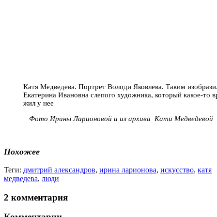
Катя Медведева. Портрет Володи Яковлева. Таким изобрази
Екатерина Ивановна слепого художника, который какое-то 
жил у нее
Фото Ирины Ларионовой и из архива Кати Медведевой
Похожее
Теги:
дмитрий александров
,
ирина ларионова
,
искусство
,
катя
медведева
,
люди
2 комментария
Комментарии