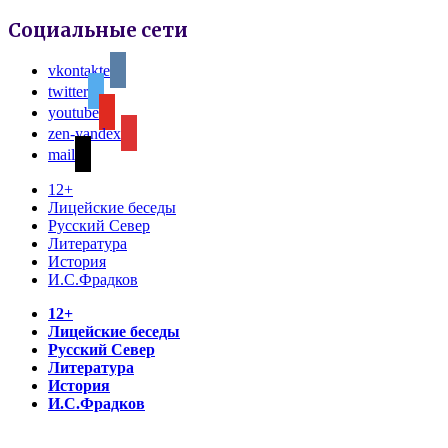
Социальные сети
vkontakte
twitter
youtube
zen-yandex
mail
12+
Лицейские беседы
Русский Север
Литература
История
И.С.Фрадков
12+
Лицейские беседы
Русский Север
Литература
История
И.С.Фрадков