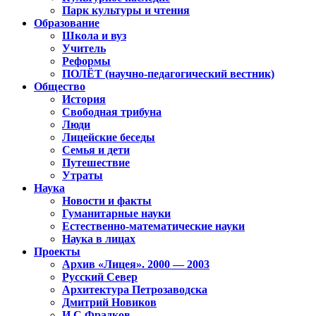
Парк культуры и чтения
Образование
Школа и вуз
Учитель
Реформы
ПОЛЁТ (научно-педагогический вестник)
Общество
История
Свободная трибуна
Люди
Лицейские беседы
Семья и дети
Путешествие
Утраты
Наука
Новости и факты
Гуманитарные науки
Естественно-математические науки
Наука в лицах
Проекты
Архив «Лицея». 2000 — 2003
Русский Север
Архитектура Петрозаводска
Дмитрий Новиков
И.С.Фрадков