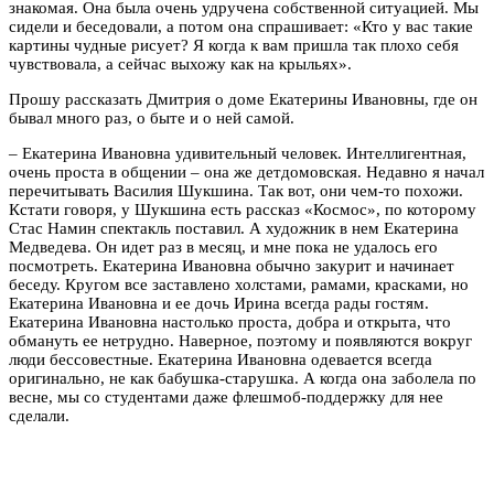
знакомая. Она была очень удручена собственной ситуацией. Мы
сидели и беседовали, а потом она спрашивает: «Кто у вас такие
картины чудные рисует? Я когда к вам пришла так плохо себя
чувствовала, а сейчас выхожу как на крыльях».
Прошу рассказать Дмитрия о доме Екатерины Ивановны, где он
бывал много раз, о быте и о ней самой.
– Екатерина Ивановна удивительный человек. Интеллигентная,
очень проста в общении – она же детдомовская. Недавно я начал
перечитывать Василия Шукшина. Так вот, они чем-то похожи.
Кстати говоря, у Шукшина есть рассказ «Космос», по которому
Стас Намин спектакль поставил. А художник в нем Екатерина
Медведева. Он идет раз в месяц, и мне пока не удалось его
посмотреть. Екатерина Ивановна обычно закурит и начинает
беседу. Кругом все заставлено холстами, рамами, красками, но
Екатерина Ивановна и ее дочь Ирина всегда рады гостям.
Екатерина Ивановна настолько проста, добра и открыта, что
обмануть ее нетрудно. Наверное, поэтому и появляются вокруг
люди бессовестные. Екатерина Ивановна одевается всегда
оригинально, не как бабушка-старушка. А когда она заболела по
весне, мы со студентами даже флешмоб-поддержку для нее
сделали.