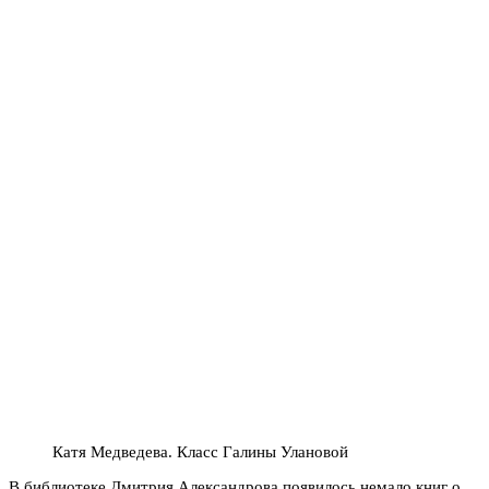
Катя Медведева. Класс Галины Улановой
В библиотеке Дмитрия Александрова появилось немало книг о