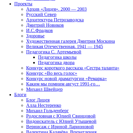
Проекты
Архив «Лицея». 2000 — 2003
Русский Север
Архитектура Петрозаводска
Дмитрий Новиков
И.С.Фрадков
Здоровье
Художественная галерея Дмитрия Москина
Великая Отечественная. 1941 — 1945
Педагогика С. Артемьевой
Педагогика школы
Педагогика двора
Конкурс короткого рассказа «Сестра таланта»
Конкурс «Во весь голос»
Конкурс новой драматургии «Ремарка»
Каким мы помним август 1991-го…
Михаил Швейцер
Блоги
Блог Лицея
Алла Нестеренко
Михаил Гольденберг
Родословная с Юлией Свинцовой
Видоискатель с Юлией Утышевой
Вернисаж с Ириной Ларионовой
Валентина Калачёва. Впечатления