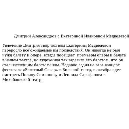
Дмитрий Александров с Екатериной Ивановной Медведевой
Увлечение Дмитрия творчеством Екатерины Медведевой
переросло все ожидаемые им последствия. Он никогда не был
чужд балету и опере, всегда посещает премьеры оперы и балета
в нашем театре, но художница так заразила его балетом, что он
стал настоящим балетоманом. Недавно ездил на гала-концерт
фестиваля «Балетный Оскар» в Большой театр, в октябре едет
смотреть Полину Семионову и Леонида Сарафанова в
Михайловский театр.