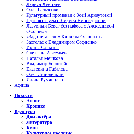
Лариса Хенинен
Олег Гальченко
Культурный променад с Зоей Арнаутовой
Путешествуем с Лидией Винокуровой
Лазурный Берег без пафоса с Александрой
Озолиной
«Задние мысли» Кирилла Олюшкина
Застолье с Владимиром Софиенко
Ирина Савкина
Светлана Артемьева
Наталья Мешкова
Владимир Берштейн
Екатерина Габалова
Олег Липовецкий
Илона Румянцева
Афиша
Новости
Анонс
Хроника
Культура
Дом актёра
Литература
Кино
Культурное наследие